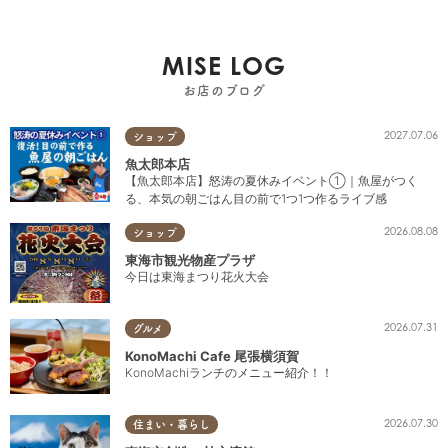
MISE LOG
お店のブログ
2027.07.06
ショップ
魚太郎本店
【魚太郎本店】怒涛の夏休みイベント①｜魚屋がつく
る、本気の朝ごはん目の前で1つ1つ作るライブ感
2026.08.08
ショップ
東海市観光物産プラザ
今日は東海まつり花火大会
2026.07.31
グルメ
KonoMachi Cafe 尾張横須賀
KonoMachiランチのメニュー紹介！！
2026.07.30
住まい・暮らし