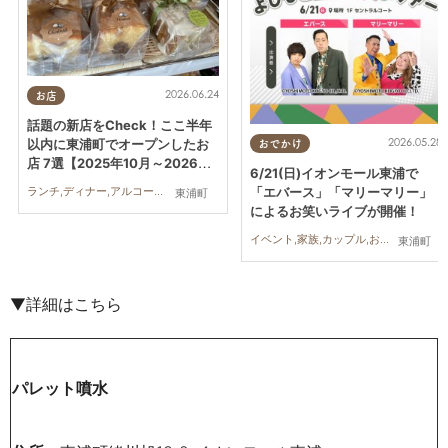
2026.06.24
お店
話題の新店をCheck！ここ半年
2026.05.28
以内に東浦町でオープンしたお
おでかけ
店 7選【2025年10月～2026年
6/21(日)イオンモール東浦で
6月】
ランチ,ディナー,アルコール,ラーメン,カフェ,スイーツ,テイクアウト,開店,リニューアル,ビューティー,健康,専門店,雑貨,ドライブ,アウトドア,自然,まとめ記事,親子,家族,おひとりさま,友人,ワンコイン,トレンド,個室
「エバース」「マリーマリー」
東浦町
によるお笑いライブが開催！
イベント,家族,カップル,おひとりさま,友人,トレンド
東浦町
▼詳細はこちら
パレット噴水