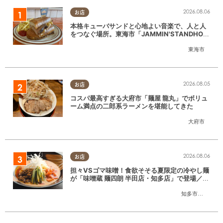
2026.08.06
お店
本格キューバサンドと心地よい音楽で、人と人
をつなぐ場所。東海市「JAMMIN'STANDHOU
SE」に行ってみた
東海市
2026.08.05
お店
コスパ最高すぎる大府市「麺屋 龍丸」でボリュ
ーム満点の二郎系ラーメンを堪能してきた
大府市
2026.08.06
お店
担々VSゴマ味噌！食欲そそる夏限定の冷やし麺
が「味噌蔵 麺四朗 半田店・知多店」で登場／ち
たまる広告
知多市
,
半田市