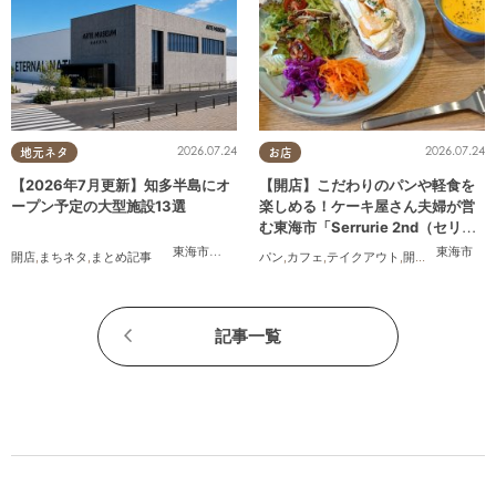
2026.07.24
2026.07.24
地元ネタ
お店
【2026年7月更新】知多半島にオ
【開店】こだわりのパンや軽食を
ープン予定の大型施設13選
楽しめる！ケーキ屋さん夫婦が営
む東海市「Serrurie 2nd（セリュ
リエ セカンド）」6/29(月)テスト
東海市
,
大府市
,
知多市
,
美浜町
,
南知多町
東海市
開店
,
まちネタ
,
まとめ記事
パン
,
カフェ
,
テイクアウト
,
開店
,
専門店
,
まち
オープン
記事一覧