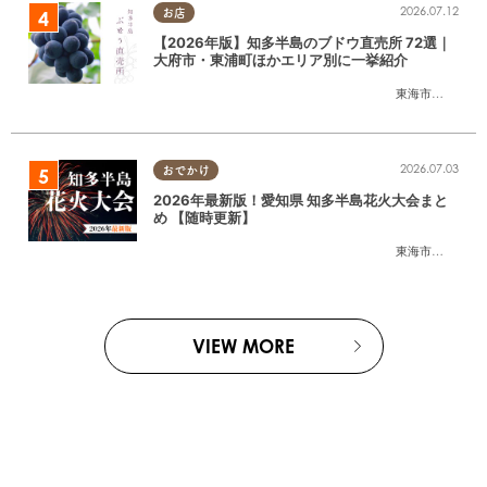
2026.07.12
お店
【2026年版】知多半島のブドウ直売所 72選｜
大府市・東浦町ほかエリア別に一挙紹介
東海市
,
大府市
,
東
2026.07.03
おでかけ
2026年最新版！愛知県 知多半島花火大会まと
め 【随時更新】
東海市
,
大府市
,
知
VIEW MORE