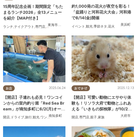
約1,000発の花火が夜空を彩る！
15周年記念企画！期間限定「ちた
「盆踊りと河和花火大会」河和港
まるランチ2026」全13メニュー
で8/14(金)開催
を紹介【MAP付き】
美浜町
東海市
,
大府市
,
知多市
,
東浦町
,
半田市
,
常滑市
,
武豊町
イベント
,
観光
,
季節ネタ
,
花火
ランチ
,
テイクアウト
,
専門店
,
ちたまるスタイル掲載店
,
まとめ記事
,
家族
,
カップル
,
おひと
2025.06.24
2025.12.13
お店
おでかけ
【開店】子連れも必見！ワンコイ
【開店】可愛い動物にエサやり体
ンからの室内釣り堀「Red Sea Br
験も！リソラ大府で動物とふれあ
eam」が南知多町に6/2(月)オープ
える「いきもの探検隊」が10/24
ン
(金)オープン
南知多町
大府市
開店
,
ドライブ
,
旅行
,
観光
,
ワンコイン
開店
,
専門店
,
親子
,
家族