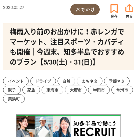
2026.05.27
おでかけ
梅雨入り前のお出かけに！赤レンガで
マーケット、注目スポーツ・カバディ
も開催｜今週末、知多半島でおすすめ
のプラン【5/30(土)・31(日)】
イベント
ドライブ
自然
まちネタ
季節ネタ
親子
家族
東海市
大府市
半田市
常滑市
美浜町