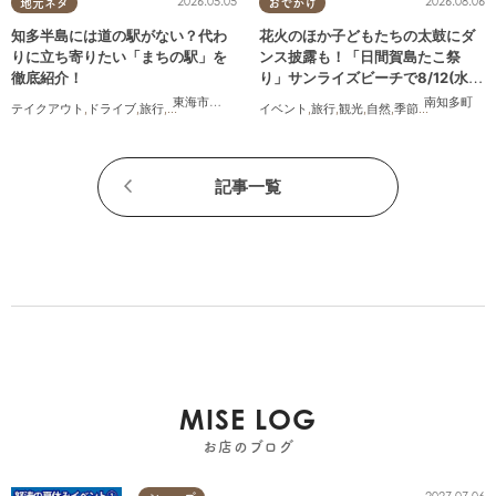
2026.05.05
2026.08.06
地元ネタ
おでかけ
知多半島には道の駅がない？代わ
花火のほか子どもたちの太鼓にダ
りに立ち寄りたい「まちの駅」を
ンス披露も！「日間賀島たこ祭
徹底紹介！
り」サンライズビーチで8/12(水)
開催
東海市
,
武豊町
,
美浜町
南知多町
テイクアウト
,
ドライブ
,
旅行
,
観光
,
自然
イベント
,
旅行
,
観光
,
自然
,
季節ネタ
,
花火
記事一覧
MISE LOG
お店のブログ