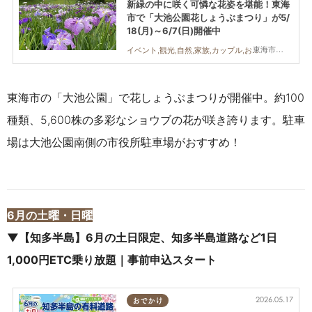
新緑の中に咲く可憐な花姿を堪能！東海
市で「大池公園花しょうぶまつり」が5/
18(月)～6/7(日)開催中
東海市,常滑市
イベント,観光,自然,家族,カップル,おひとりさま,友人,ペット
東海市の「大池公園」で花しょうぶまつりが開催中。
約100
種類、5,600株の多彩なショウブの花が咲き誇ります。駐車
場は大池公園南側の市役所駐車場がおすすめ！
6月の土曜・日曜
▼【知多半島】6月の土日限定、知多半島道路など1日
1,000円ETC乗り放題｜事前申込スタート
2026.05.17
おでかけ