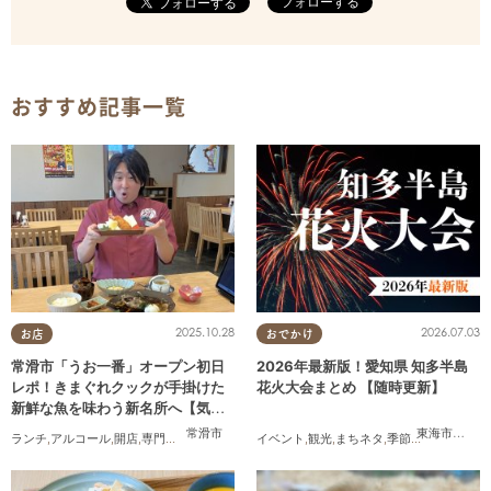
フォローする
おすすめ記事一覧
2025.10.28
2026.07.03
お店
おでかけ
常滑市「うお一番」オープン初日
2026年最新版！愛知県 知多半島
レポ！きまぐれクックが手掛けた
花火大会まとめ 【随時更新】
新鮮な魚を味わう新名所へ【気に
なるリサーチ#31】
常滑市
東海市
,
大府
ランチ
,
アルコール
,
開店
,
専門店
,
気になるリサーチ
イベント
,
家族
,
,
おひとりさま
観光
,
まちネタ
,
季節ネタ
,
まとめ記