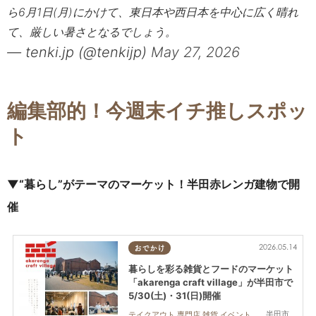
ら6月1日(月)にかけて、東日本や西日本を中心に広く晴れ
て、厳しい暑さとなるでしょう。
— tenki.jp (@tenkijp)
May 27, 2026
編集部的！今週末イチ推しスポッ
ト
▼
“
暮らし
”
がテーマのマーケット！半田赤レンガ建物で開
催
2026.05.14
おでかけ
暮らしを彩る雑貨とフードのマーケット
「akarenga craft village」が半田市で
5/30(土)・31(日)開催
半田市
テイクアウト,専門店,雑貨,イベント,家族,カップル,おひとりさま,友人