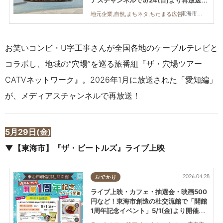
アスチャンネルで5/24(日)より再放送決
定／ちたまる広告
東海市,大府市
地元企業,自然,まちネタ,ちたまる広告
お笑いコンビ・U字工事さんが
全国各地のケーブルテレビと
コラボし、地域の“穴場”を巡る旅番組『ザ・穴場ツアー
CATVネットワーク』。
2026年1月に放送された「愛知編」
が、メディアスチャンネルで再放送！
5月29日(金)
▼【東海市】『ザ・ビートルズ』ライブ上映
2026.04.28
おでかけ
ライブ上映・カフェ・抽選会・映画500
円など！東海市創造の杜交流館で「開館
1周年記念イベント」5/1(金)より開催／
ちたまる広告