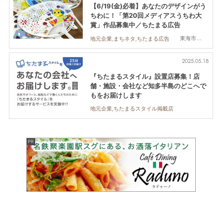
【6/19(金)必着】あなたのデザインがう
ちわに！「第20回メディアスうちわ大
賞」作品募集中／ちたまる広告
東海市,大府市,知多市,東浦町
地元企業,まちネタ,ちたまる広告
2025.05.18
『ちたまるスタイル』設置店募集！店
舗・施設・会社など知多半島のどこへで
もをお届けします
地元企業,ちたまるスタイル掲載店