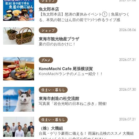
2027.07.06
ショップ
魚太郎本店
【魚太郎本店】怒涛の夏休みイベント①｜魚屋がつく
る、本気の朝ごはん目の前で1つ1つ作るライブ感
2026.08.06
ショップ
東海市観光物産プラザ
夏の日のお出かけに！
2026.07.31
グルメ
KonoMachi Cafe 尾張横須賀
KonoMachiランチのメニュー紹介！！
2026.07.30
住まい・暮らし
東海市創造の杜交流館
写真展「岩合光昭の日本ねこ歩き」開催!
2026.07.21
住まい・暮らし
（株）大幾組
台風・ゲリラ豪雨に備える！ 雨漏れ点検のススメ 大幾組
（だいいくぐみ）に全てお任せください