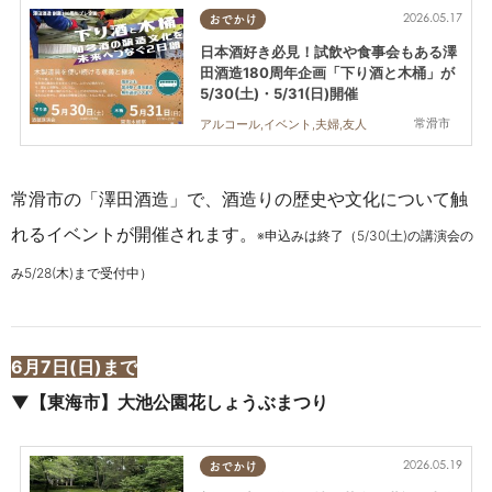
2026.05.17
おでかけ
日本酒好き必見！試飲や食事会もある澤
田酒造180周年企画「下り酒と木桶」が
5/30(土)・5/31(日)開催
常滑市
アルコール,イベント,夫婦,友人
常滑市の「澤田酒造」で、酒造りの歴史や文化について触
れるイベントが開催されます。
※申込みは終了（5/30(土)の講演会の
み5/28(木)まで受付中）
6月7日(日)まで
▼【東海市】大池公園花しょうぶまつり
2026.05.19
おでかけ