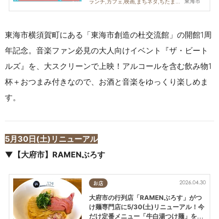
東海市
ランチ,カフェ,映画,まちネタ,ちたまる広告,親子
東海市横須賀町にある「東海市創造の杜交流館」の開館1周
年記念。音楽ファン必見の大人向けイベント『ザ・ビート
ルズ』を、大スクリーンで上映！アルコールを含む飲み物1
杯＋おつまみ付きなので、お酒と音楽をゆっくり楽しめま
す。
5月30日(土)リニューアル
▼【大府市】RAMENぶろす
2026.04.30
お店
大府市の行列店「RAMENぶろす」がつ
け麺専門店に5/30(土)リニューアル！今
だけ定番メニュー「牛白湯つけ麺」を実