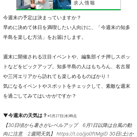
今週末の予定は決まっていますか？
早めに決めて休日を満喫したい人向けに、「今週末の知多
半島を楽しむ方法」をお届けします。
週末に開催される注目イベントや、編集部イチ押しスポッ
トなどをピックアップ。知多半島の人はもちろん、名古屋
や三河エリアから訪れても楽しめるものばかり！
気になるイベントやスポットをチェックして、素敵な週末
を過ごしてみてはいかがですか？
▼今週末の天気は？
※5月27日(水)時点
【30日頃から暑さがレベルアップ 6月1日以降は台風の動
向に注意 2週間天気】
https://t.co/jjo0ftMglD
30日(土)か