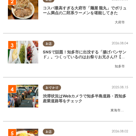
コスパ最高すぎる大府市「麺屋 龍丸」でボリュ
ーム満点の二郎系ラーメンを堪能してきた
大府市
2026.08.04
お店
SNSで話題！知多市に出没する「揚げパンサン
ド」。つくっているのはお祭りお兄さん!?【ち
たまる調査隊#55】
知多市
2025.08.15
おでかけ
渋滞状況はWebカメラで知多半島道路・西知多
産業道路等をチェック
東海市
,
大府市
,
知
2026.08.02
お店