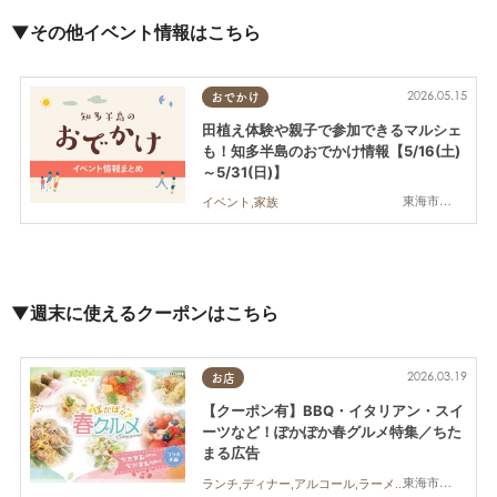
▼その他イベント情報はこちら
2026.05.15
おでかけ
田植え体験や親子で参加できるマルシェ
も！知多半島のおでかけ情報【5/16(土)
～5/31(日)】
東海市,半田市,常滑市,南知多町
イベント,家族
▼週末に使えるクーポンはこちら
2026.03.19
お店
【クーポン有】BBQ・イタリアン・スイ
ーツなど！ぽかぽか春グルメ特集／ちた
まる広告
東海市,大府市,知多市,東浦町
ランチ,ディナー,アルコール,ラーメン,カフェ,キッチンカー,専門店,ちたまるスタイル掲載店,まとめ記事,ちたまる広告,クーポン