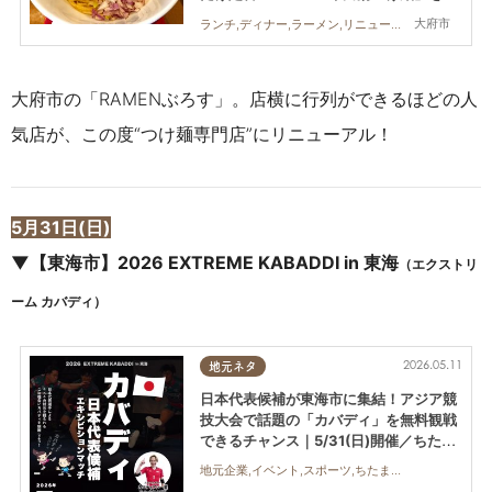
食
大府市
ランチ,ディナー,ラーメン,リニューアル,行ってみたレポ,家族,おひとりさま,KURUTOHP
大府市の「RAMENぶろす」。店横に行列ができるほどの人
気店が、この度“つけ麺専門店”にリニューアル！
5月31日(日)
▼【東海市】
2026 EXTREME KABADDI in 東海
（エクストリ
ーム カバディ）
2026.05.11
地元ネタ
日本代表候補が東海市に集結！アジア競
技大会で話題の「カバディ」を無料観戦
できるチャンス｜5/31(日)開催／ちたま
る広告
地元企業,イベント,スポーツ,ちたまる広告,親子,おひとりさま,友人,トレンド