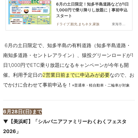
6月の土日限定！知多半島道路などが1日
1,000円で乗り降りし放題に｜事前申込
スタート
東海市,大府市,知多市,東浦町,阿久比町,半田市,常滑市,武豊町,美浜町,南知多町
ドライブ,観光,まちネタ,家族
6月の土日限定で、知多半島の有料道路（知多半島道路・
南知多道路・セントレアライン）、猿投グリーンロードが1
日1,000円でETC乗り放題になるキャンペーンが今年も開
催。利用予定日の
2営業日前までに申込みが必要
なので、お
でかけに合わせて事前申込を！
※普通車・軽自動車・二輪車が対象
6月28日(日)まで
▼【美浜町】「シルバニアファミリーわくわくフェスタ
2026」