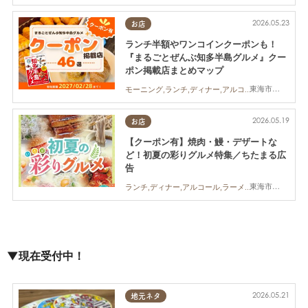
2026.05.23
お店
ランチ半額やワンコインクーポンも！
『まるごとぜんぶ知多半島グルメ』クー
ポン掲載店まとめマップ
東海市,大府市,知多市,東浦町,半田市,常滑市,武豊町,美浜町,南知多町
モーニング,ランチ,ディナー,アルコール,カフェ,スイーツ,専門店,まちネタ,クーポン,親子,夫婦,家族,カップル,おひとりさま,コスパ抜群
2026.05.19
お店
【クーポン有】焼肉・鰻・デザートな
ど！初夏の彩りグルメ特集／ちたまる広
告
東海市,大府市,半田市
ランチ,ディナー,アルコール,ラーメン,カフェ,キッチンカー,専門店,ちたまるスタイル掲載店,まとめ記事,ちたまる広告,クーポン
▼現在受付中！
2026.05.21
地元ネタ