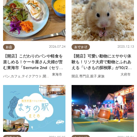
2026.07.24
2025.12.13
お店
おでかけ
【開店】こだわりのパンや軽食を
【開店】可愛い動物にエサやり体
楽しめる！ケーキ屋さん夫婦が営
験も！リソラ大府で動物とふれあ
む東海市「Serrurie 2nd（セリュ
える「いきもの探検隊」が10/24
リエ セカンド）」6/29(月)テスト
(金)オープン
東海市
大府市
パン
,
カフェ
,
テイクアウト
,
開店
,
専門店
,
まちネタ
開店
,
親子
,
専門店
,
夫婦
,
,
親子
家族
,
,
家族
カップル
,
おひとりさま
,
オープン