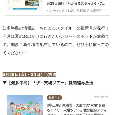
月25日発行「ちたまるスタイル6・7月
号」見ドコロ解説
東海市,大府市,知多市,東浦町,阿久比町,半田市,常滑市,武豊町,美浜町,南知多町
パン,テイクアウト,習い事,観光,アウトドア,季節ネタ,ちたまるスタイル掲載店
知多半島の情報誌「ちたまるスタイル」の最新号が発行！
今月は夏のお出かけに行きたいレジャースポットが満載で
す。知多半島全域で配布しているので、ぜひ手に取ってみ
てください！
5月29日(金)・30日(土)放送
▼【知多半島】『ザ・穴場ツアー』愛知編再放送
2026.05.23
地元ネタ
U字工事が東海市・大府市の“穴場”を巡
る！『ザ・穴場ツアー』愛知編がメディ