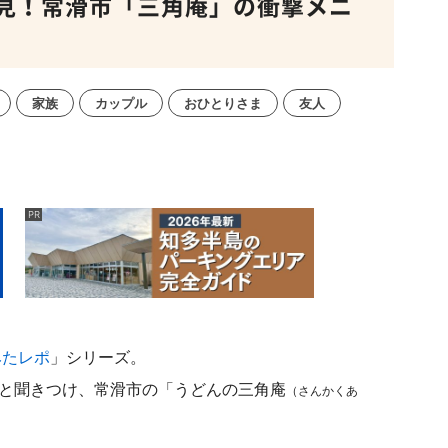
見！常滑市「三角庵」の衝撃メニ
家族
カップル
おひとりさま
友人
みたレポ
」シリーズ。
ると聞きつけ、常滑市の「うどんの三角庵
（さんかくあ