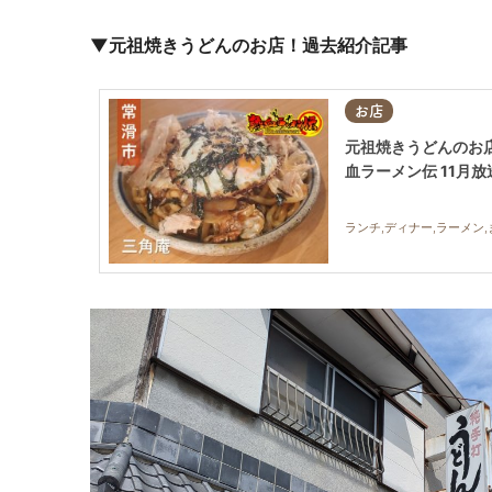
▼元祖焼きうどんのお店！過去紹介記事
お店
元祖焼きうどんのお
血ラーメン伝 11月放
ランチ,ディナー,ラーメン,