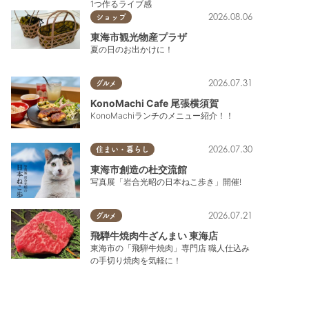
1つ作るライブ感
2026.08.06
ショップ
東海市観光物産プラザ
夏の日のお出かけに！
2026.07.31
グルメ
KonoMachi Cafe 尾張横須賀
KonoMachiランチのメニュー紹介！！
2026.07.30
住まい・暮らし
東海市創造の杜交流館
写真展「岩合光昭の日本ねこ歩き」開催!
2026.07.21
グルメ
飛騨牛焼肉牛ざんまい 東海店
東海市の「飛騨牛焼肉」専門店 職人仕込み
の手切り焼肉を気軽に！