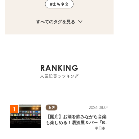
まちネタ
すべてのタグを見る
RANKING
人気記事ランキング
2026.08.04
お店
【開店】お酒を飲みながら音楽
も楽しめる！居酒屋＆バー「BL
OOMY（ブルーミー）」が7/3
半田市
(金)半田市でオープン