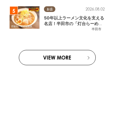
2026.08.02
お店
50年以上ラーメン文化を支える
名店！半田市の「灯台らーめん
半田店」へ【熱血ラーメン伝 8
半田市
月放送】
VIEW MORE