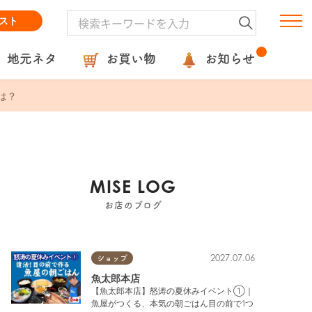
スト
地元ネタ
お買い物
お知らせ
は？
MISE LOG
お店のブログ
2027.07.06
ショップ
魚太郎本店
【魚太郎本店】怒涛の夏休みイベント①｜
魚屋がつくる、本気の朝ごはん目の前で1つ