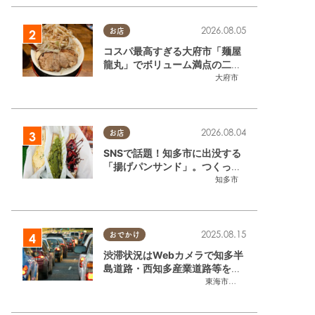
2026.08.05
お店
コスパ最高すぎる大府市「麺屋
龍丸」でボリューム満点の二郎
系ラーメンを堪能してきた
大府市
2026.08.04
お店
SNSで話題！知多市に出没する
「揚げパンサンド」。つくって
いるのはお祭りお兄さん!?【ち
知多市
たまる調査隊#55】
2025.08.15
おでかけ
渋滞状況はWebカメラで知多半
島道路・西知多産業道路等をチ
ェック
東海市
,
大府市
,
知多市
,
東浦町
,
常