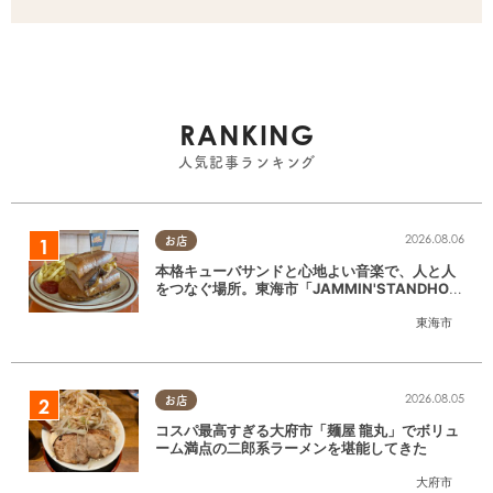
RANKING
人気記事ランキング
2026.08.06
お店
本格キューバサンドと心地よい音楽で、人と人
をつなぐ場所。東海市「JAMMIN'STANDHOU
SE」に行ってみた
東海市
2026.08.05
お店
コスパ最高すぎる大府市「麺屋 龍丸」でボリュ
ーム満点の二郎系ラーメンを堪能してきた
大府市