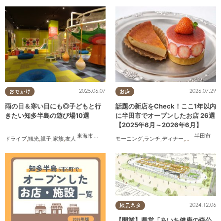
2025.06.07
2026.07.29
おでかけ
お店
雨の日＆寒い日にも◎子どもと行
話題の新店をCheck！ここ1年以内
きたい知多半島の遊び場10選
に半田市でオープンしたお店 26選
【2025年6月～2026年6月】
東海市
,
大府市
,
知多市
,
東浦町
,
半田市
,
常滑市
,
美浜町
半田市
ドライブ
,
観光
,
親子
,
家族
,
友人
モーニング
,
ランチ
,
ディナー
,
アルコール
,
ラ
2024.12.06
地元ネタ
【開業】県営「あいち健康の森公