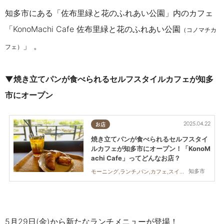
知多市にある「佐布里緑と花のふれあい公園」内のカフェ
「KonoMachi Cafe 佐布里緑と花のふれあい公園
（コノマチカ
」 。
フェ）
▼焼き立てパンが食べられるセルフスタイルカフェが知多
市にオープン
2025.04.22
お店
焼き立てパンが食べられるセルフスタイ
ルカフェが知多市にオープン！「KonoM
achi Cafe」ってどんなお店？
知多市
モーニング,ランチ,パン,カフェ,スイーツ,テイクアウト,開店
5月29日(金)から新たなランチメニューが登場！