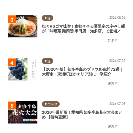
2026.08.06
お店
担々VSゴマ味噌！食欲そそる夏限定の冷やし麺
が「味噌蔵 麺四朗 半田店・知多店」で登場／ち
たまる広告
知多市
,
半田市
2026.07.12
お店
【2026年版】知多半島のブドウ直売所 72選｜
大府市・東浦町ほかエリア別に一挙紹介
東海市
,
大府市
,
東
2026.07.03
おでかけ
2026年最新版！愛知県 知多半島花火大会まと
め 【随時更新】
東海市
,
大府市
,
知