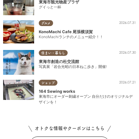
東海市観光物産プラザ
グイっと一杯
2026.07.31
グルメ
KonoMachi Cafe 尾張横須賀
KonoMachiランチのメニュー紹介！！
2026.07.30
住まい・暮らし
東海市創造の杜交流館
写真展「岩合光昭の日本ねこ歩き」開催!
2026.07.21
ショップ
164 Sewing works
東海市にオーダー刺繍オープン 自分だけのオリジナルデ
ザインを！
オトクな情報やクーポンはこちら