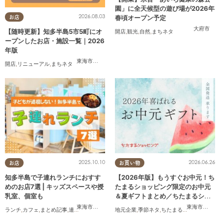
園」に全天候型の遊び場が2026年
2026.08.03
春頃オープン予定
お店
大府市
【随時更新】知多半島5市5町にオ
開店
,
観光
,
自然
,
まちネタ
ープンしたお店・施設一覧｜2026
年版
東海市
,
大府市
,
知多市
,
東浦町
,
阿久比町
,
半田市
,
常滑市
,
武豊
開店
,
リニューアル
,
まちネタ
2025.10.10
2026.06.26
お店
お買い物
知多半島で子連れランチにおすす
【2026年版】もうすぐお中元！ち
めのお店7選 | キッズスペースや授
たまるショッピング限定のお中元
乳室、個室も
＆夏ギフトまとめ／ちたまるショ
ッピング
東海市
,
大府市
,
半田市
,
常滑市
,
武豊町
東海市
,
大府
ランチ
,
カフェ
,
まとめ記事
,
連載
,
親子
,
個室
地元企業
,
季節ネタ
,
ちたまるショッピング
,