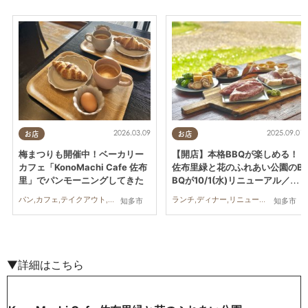
2026.03.09
2025.09.01
お店
お店
梅まつりも開催中！ベーカリー
【開店】本格BBQが楽しめる！
カフェ「KonoMachi Cafe 佐布
佐布里緑と花のふれあい公園のB
里」でパンモーニングしてきた
BQが10/1(水)リニューアル／ち
たまる広告
パン,カフェ,テイクアウト,イベント,自然,行ってみたレポ
ランチ,ディナー,リニューアル,アウトドア,家族,友人
知多市
知多市
▼詳細はこちら