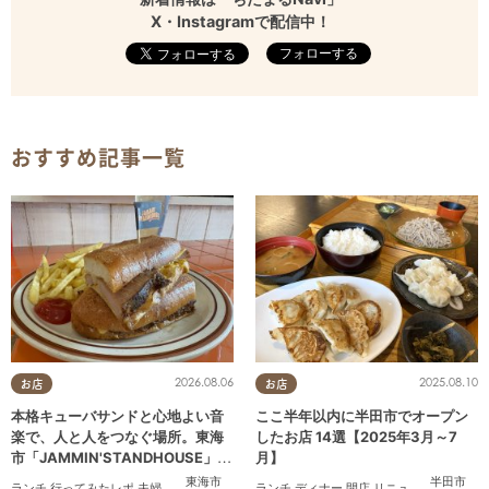
X・Instagramで配信中！
フォローする
おすすめ記事一覧
2026.08.06
2025.08.10
お店
お店
本格キューバサンドと心地よい音
ここ半年以内に半田市でオープン
楽で、人と人をつなぐ場所。東海
したお店 14選【2025年3月～7
市「JAMMIN'STANDHOUSE」に
月】
行ってみた
東海市
半田市
ランチ
,
行ってみたレポ
,
夫婦
,
おひとりさま
,
友人
ランチ
,
ディナー
,
開店
,
リニューアル
,
まとめ