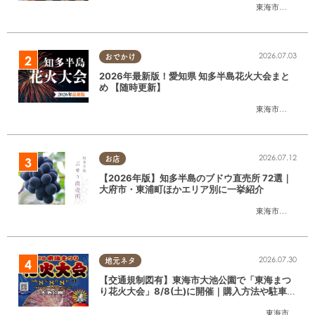
東海市
,
大府市
,
知
2026.07.03
おでかけ
2026年最新版！愛知県 知多半島花火大会まと
め 【随時更新】
東海市
,
大府市
,
知
2026.07.12
お店
【2026年版】知多半島のブドウ直売所 72選｜
大府市・東浦町ほかエリア別に一挙紹介
東海市
,
大府市
,
東
2026.07.30
地元ネタ
【交通規制図有】東海市大池公園で「東海まつ
り花火大会」8/8(土)に開催｜購入方法や駐車場
情報は？
東海市