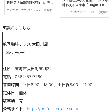
ン！昔ながらの醤油ラーメンが
料理店「旬彩料理 懐仙」に行っ
味わえる東海市「Origin（オリ
てみた
ジン）」に行ってみた
ランチ,ディナー,行ってみたレポ,夫婦,カップル,友人
東海市
ラーメン,専門店,行ってみたレポ,おひとりさま
東海市
▼詳細はこちら
帆季珈琲テラス 太田川店
（ほきこーひー）
住所
東海市大田町東畑32
電話
0562-57-7760
営業時間
平日8:00～18:00、土日祝8:00～21:00
定休日
無休
駐車場
有
公式サイト
https://coffee-terrace.com/