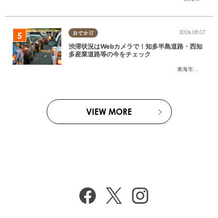
2026.08.07
おでかけ
渋滞状況はWebカメラで！知多半島道路・西知
多産業道路等の今をチェック
東海市
,
大府市
,
知
VIEW MORE