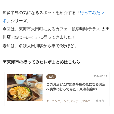
知多半島の気になるスポットを紹介する「
行ってみたレ
ポ
」シリーズ。
今回は、東海市大田町にあるカフェ「帆季珈琲テラス 太田
川店
」に行ってきました！
（ほきこーひー）
場所は、名鉄太田川駅から車で3分ほど。
▼東海市の行ってみたレポまとめはこちら
2026.03.12
お店
このお店どこ!?知多半島の気になるお店
へ実際に行ってみた｜東海市編#3
東海市
モーニング,ランチ,ディナー,アルコール,ラーメン,カフェ,スイーツ,テイクアウト,専門店,地元企業,まとめ記事,行ってみたレポ