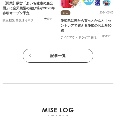
【開業】県営「あいち健康の森公
園」に全天候型の遊び場が2026年
2024.05.03
春頃オープン予定
お店
大府市
愛知県に来たら買っとかんと！セ
開店
,
観光
,
自然
,
まちネタ
ントレアで買える愛知のお土産10
選
常滑市
テイクアウト
,
ドライブ
,
旅行
,
観光
,
家族
,
友人
記事一覧
MISE LOG