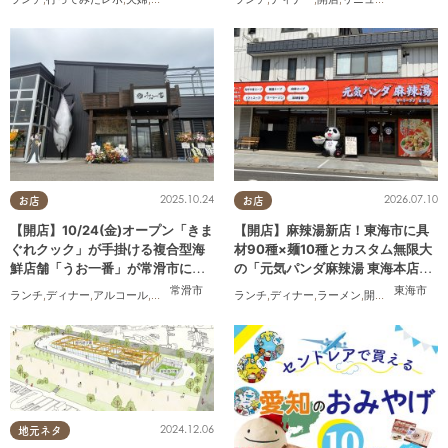
2025.10.24
2026.07.10
お店
お店
【開店】10/24(金)オープン「きま
【開店】麻辣湯新店！東海市に具
ぐれクック」が手掛ける複合型海
材90種×麺10種とカスタム無限大
鮮店舗「うお一番」が常滑市に誕
の「元気パンダ麻辣湯 東海本店」
生！
が6/12(金)オープン
常滑市
東海市
ランチ
,
ディナー
,
アルコール
,
開店
,
まちネタ
ランチ
,
ディナー
,
ラーメン
,
開店
,
夫婦
,
カップ
2024.12.06
地元ネタ