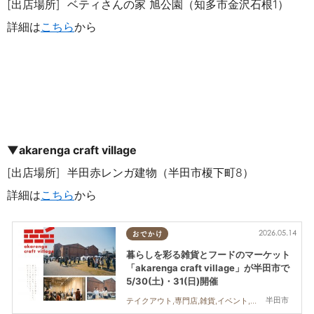
[出店場所]
ベティさんの家 旭公園（知多市金沢石根
1
）
詳細は
こちら
から
▼
akarenga craft village
[出店場所]
半田赤レンガ建物（半田市榎下町
8
）
詳細は
こちら
から
2026.05.14
おでかけ
暮らしを彩る雑貨とフードのマーケット
「akarenga craft village」が半田市で
5/30(土)・31(日)開催
半田市
テイクアウト,専門店,雑貨,イベント,家族,カップル,おひとりさま,友人