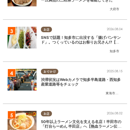
ーム満点の二郎系ラーメンを堪能してきた
大府市
2026.08.04
お店
SNSで話題！知多市に出没する「揚げパンサン
ド」。つくっているのはお祭りお兄さん!?【ち
たまる調査隊#55】
知多市
2025.08.15
おでかけ
渋滞状況はWebカメラで知多半島道路・西知多
産業道路等をチェック
東海市
,
大府市
,
知
2026.08.02
お店
50年以上ラーメン文化を支える名店！半田市の
「灯台らーめん 半田店」へ【熱血ラーメン伝 8