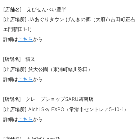
[店舗名] えびせんべい豊半
[出店場所]
JA
あぐりタウン げんきの郷（大府市吉田町正右
エ門新田
1-1
）
詳細は
こち
ら
から
店舗名
猫又
[
]
[出店場所]
於大公園（東浦町緒川弥田）
詳細は
こちら
から
店舗名
クレープショップSARU碧南店
[
]
[出店場所]
Aichi Sky EXPO
（常滑市セントレア5-10-1）
詳細は
こちら
から