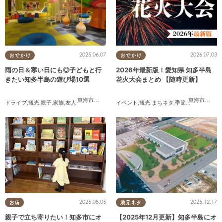
2025.06.07
2026.07.03
おでかけ
おでかけ
雨の日＆寒い日にも◎子どもと行
2026年最新版！愛知県 知多半島
きたい知多半島の遊び場10選
花火大会まとめ 【随時更新】
東海市
,
大府市
,
知多市
,
東浦町
,
半田市
,
常滑市
,
美浜町
東海市
,
大府
ドライブ
,
観光
,
親子
,
家族
,
友人
イベント
,
観光
,
まちネタ
,
季節ネタ
,
まとめ記
2026.08.05
2025.12.17
お店
地元ネタ
親子で立ち寄りたい！知多市にオ
【2025年12月更新】知多半島にオ