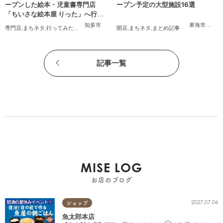
ープンした絵本・児童書専門店
ープン予定の大型施設16選
「ちいさな絵本屋 りった」へ行っ
てみた
知多市
東海市
,
大府
専門店
,
まちネタ
,
行ってみたレポ
,
親子
,
家族
,
おひとりさま
開店
,
まちネタ
,
まとめ記事
記事一覧
MISE LOG
お店のブログ
2027.07.06
ショップ
魚太郎本店