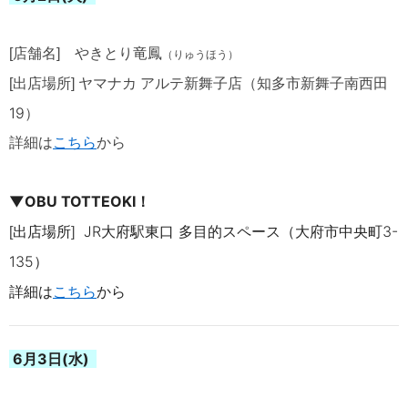
[店舗名]
やきとり竜
鳳
（りゅうほう）
[出店場所] ヤマナカ アルテ新舞子
店（知多市新舞子南西田
19
）
詳細は
こちら
から
▼
OBU TOTTEOKI！
出店場所
JR大府駅東口 多目的スペース（大府市中央町3-
[
]
135）
詳細は
こちら
から
6月3日(水)