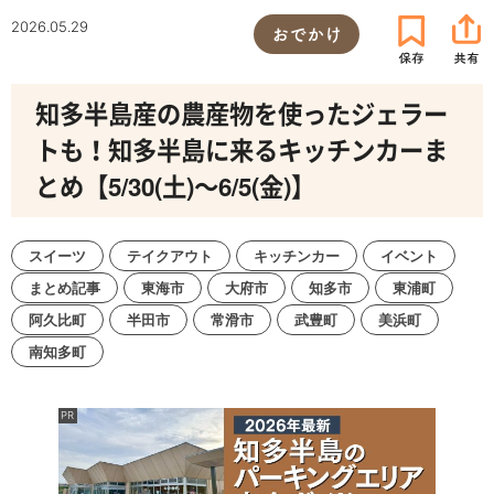
2026.05.29
おでかけ
知多半島産の農産物を使ったジェラー
トも！知多半島に来るキッチンカーま
とめ【5/30(土)～6/5(金)】
スイーツ
テイクアウト
キッチンカー
イベント
まとめ記事
東海市
大府市
知多市
東浦町
阿久比町
半田市
常滑市
武豊町
美浜町
南知多町