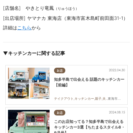
[店舗名] やきとり竜鳳
（りゅうほう）
[出店場所
] ヤマナカ
東海店（
東海市富木島町前田面31-1）
詳細は
こちら
から
▼キッチンカーに関する記事
2022.04.30
お店
知多半島で出会える 話題のキッチンカー
【前編】
東海市,大府市,知多市,阿久比町,半田市,武豊町,南知多町,常滑市,美浜町,東浦町
テイクアウト,キッチンカー,親子,夫婦,家族,カップル,おひとりさま,友人,ペット,知多半島
2024.08.15
お店
このお店知ってる？知多半島で出会える
キッチンカー3選【ちたまるスタイル8・
9月号】