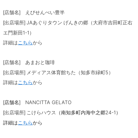
[店舗名] えびせんべい豊半
JA
[出店場所]
あぐりタウン げんきの郷（大府市吉田町正右
1-1
エ門新田
）
詳細は
こち
ら
から
[店舗名] あまおと珈琲
5
[出店場所]
メディアス体育館ちた（知多市緑町
）
詳細は
こちら
から
店舗名
NANCITTA GELATO
[
]
（南知多町内海中之郷24-1）
[出店場所] こけらハウス
詳細は
こちら
から