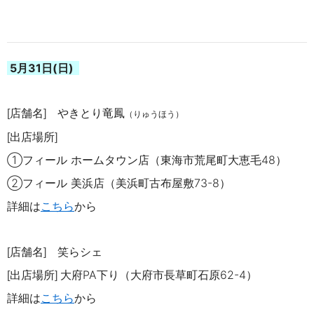
5月31
日(日)
店舗名
やきとり竜鳳
[
]
（りゅうほう）
出店場所
[
]
①フィール
ホームタウン店（東海市荒尾町大恵毛4
8
）
②フィール 美浜店（美浜町古布屋敷73-8）
詳細は
こちら
から
店舗名
笑らシェ
[
]
出店場所
大府PA下り（大府市長草町石原62-4）
[
]
詳細は
こち
ら
から