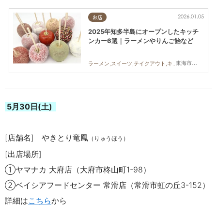
2026.01.05
お店
2025年知多半島にオープンしたキッチ
ンカー6選｜ラーメンやりんご飴など
東海市,知多市,阿久比町,武豊町,美浜町,南知多町
ラーメン,スイーツ,テイクアウト,キッチンカー,開店,まちネタ,まとめ記事
5月30
日(土)
[店舗名] やきとり竜鳳
（りゅうほう）
[出店場所]
①
ヤマナカ 大府店（大府市柊山町
1-98
）
②
ベイシアフードセンター 常滑店（常滑市虹の丘
3-152
）
詳細は
こちら
から