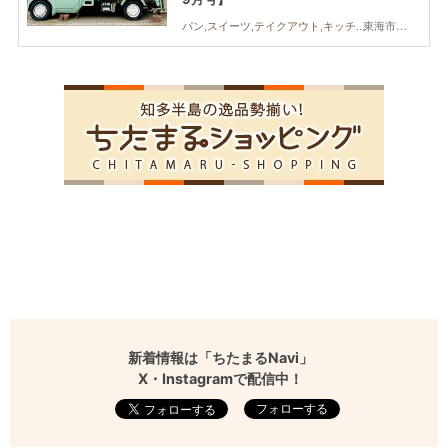
東海市,知多市,半田市,常滑市
パン,スイーツ,テイクアウト,キッチンカー,ちたまるスタイル掲載店
新着情報は「ちたまるNavi」
X・Instagramで配信中！
フォローする