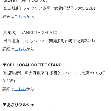
[店舗名] あげぱんnon乃
[出店場所] ライフケア薬局（武豊町梨子ノ木
5-228
）
詳細は
こちら
から
店舗名
NANCITTA GELATO
[
]
（南知多町内海中之郷24-1）
[出店場所] こけらハウス
詳細は
こちら
から
▼
OBU LOCAL COFFEE STAND
[出店場所]
JR大府駅東口 多目的スペース（大府市中央町
3-135
）
詳細は
こちら
から
▼あさひマルシェ