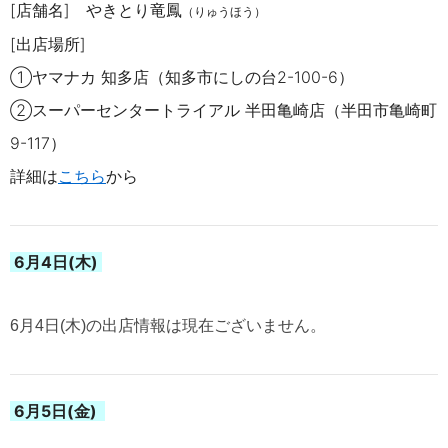
[店舗名]
やきとり竜
鳳
（りゅうほう）
[出店場所]
①ヤマナカ 知多店（知多市にしの台
2-100-6
）
②スーパーセンタートライアル 半田亀崎店（半田市亀崎町
9-117
）
詳細は
こちら
から
6月4
日(木)
6月4日(木)の出店情報は現在ございません。
6月5日(金)