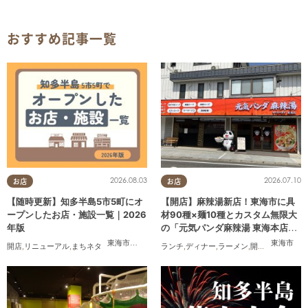
おすすめ記事一覧
2026.08.03
2026.07.10
お店
お店
【随時更新】知多半島5市5町にオ
【開店】麻辣湯新店！東海市に具
ープンしたお店・施設一覧｜2026
材90種×麺10種とカスタム無限大
年版
の「元気パンダ麻辣湯 東海本店」
が6/12(金)オープン
東海市
,
大府市
,
知多市
,
東浦町
,
阿久比町
,
半田市
,
常滑市
東海市
,
武豊
開店
,
リニューアル
,
まちネタ
ランチ
,
ディナー
,
ラーメン
,
開店
,
夫婦
,
カップ