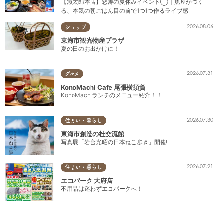
【魚太郎本店】怒涛の夏休みイベント①｜魚屋がつく
る、本気の朝ごはん目の前で1つ1つ作るライブ感
2026.08.06
ショップ
東海市観光物産プラザ
夏の日のお出かけに！
2026.07.31
グルメ
KonoMachi Cafe 尾張横須賀
KonoMachiランチのメニュー紹介！！
2026.07.30
住まい・暮らし
東海市創造の杜交流館
写真展「岩合光昭の日本ねこ歩き」開催!
2026.07.21
住まい・暮らし
エコパーク 大府店
不用品は迷わずエコパークへ！