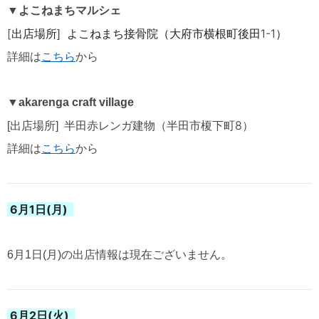
▼よこねまちマルシェ
[出店場所
よこねまち接骨院
（
大府市
横根町後田1-1
）
]
詳細は
こちら
から
▼
akarenga craft village
8
[出店場所]
半田赤レンガ建物（半田市榎下町
）
詳細は
こちら
から
6月1日(月)
6月1日(月)の出店情報は現在ございません。
6月2日(火)