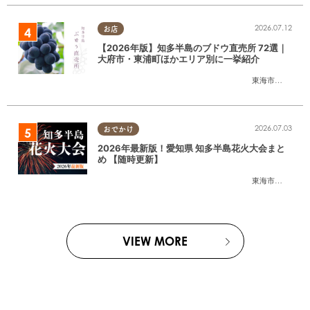
2026.07.12
お店
【2026年版】知多半島のブドウ直売所 72選｜
大府市・東浦町ほかエリア別に一挙紹介
東海市
,
大府市
,
東
2026.07.03
おでかけ
2026年最新版！愛知県 知多半島花火大会まと
め 【随時更新】
東海市
,
大府市
,
知
VIEW MORE