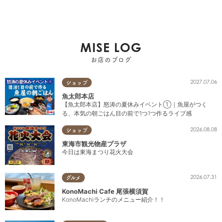
MISE LOG
お店のブログ
2027.07.06
ショップ
魚太郎本店
【魚太郎本店】怒涛の夏休みイベント①｜魚屋がつく
る、本気の朝ごはん目の前で1つ1つ作るライブ感
2026.08.08
ショップ
東海市観光物産プラザ
今日は東海まつり花火大会
2026.07.31
グルメ
KonoMachi Cafe 尾張横須賀
KonoMachiランチのメニュー紹介！！