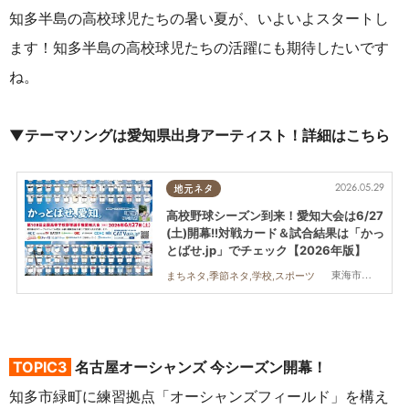
知多半島の高校球児たちの暑い夏が、いよいよスタートし
ます！知多半島の高校球児たちの活躍にも期待したいです
ね。
▼テーマソングは愛知県出身アーティスト！
詳細はこちら
2026.05.29
地元ネタ
高校野球シーズン到来！愛知大会は6/27
(土)開幕!!対戦カード＆試合結果は「かっ
とばせ.jp」でチェック【2026年版】
東海市,大府市,知多市,東浦町,阿久比町,半田市,常滑市,武豊町,美浜町,南知多町
まちネタ,季節ネタ,学校,スポーツ
TOPIC3
名古屋オーシャンズ 今シーズン開幕！
知多市緑町に練習拠点「オーシャンズフィールド」を構え