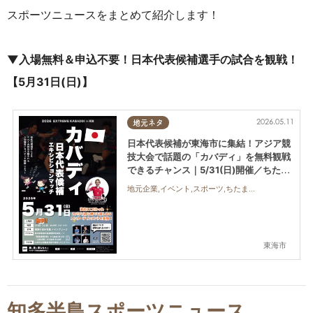
スポーツニュースをまとめて紹介します！
▼入場無料＆申込不要！日本代表候補選手の試合を観戦！
【5月31日(日)】
2026.05.11
地元ネタ
日本代表候補が東海市に集結！アジア競
技大会で話題の「カバディ」を無料観戦
できるチャンス｜5/31(日)開催／ちたま
る広告
地元企業,イベント,スポーツ,ちたまる広告,親子,おひとりさま,友人,トレンド
東海市
知多半島スポーツニュース