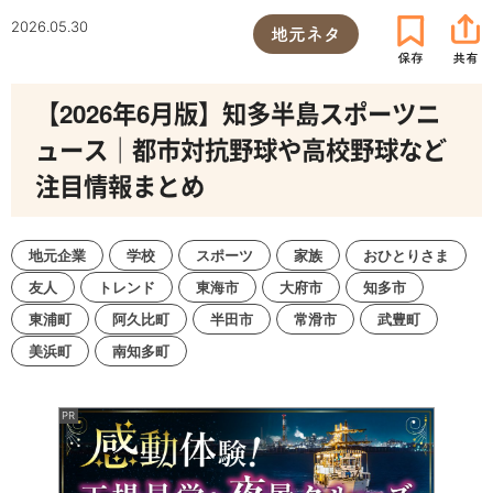
2026.05.30
地元ネタ
【2026年6月版】知多半島スポーツニ
ュース｜都市対抗野球や高校野球など
注目情報まとめ
地元企業
学校
スポーツ
家族
おひとりさま
友人
トレンド
東海市
大府市
知多市
東浦町
阿久比町
半田市
常滑市
武豊町
美浜町
南知多町