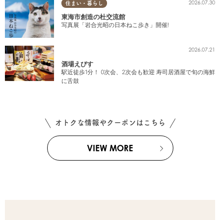
2026.07.30
住まい・暮らし
東海市創造の杜交流館
写真展「岩合光昭の日本ねこ歩き」開催!
2026.07.21
酒場えびす
駅近徒歩1分！ 0次会、2次会も歓迎 寿司居酒屋で旬の海鮮
に舌鼓
オトクな情報やクーポンはこちら
VIEW MORE