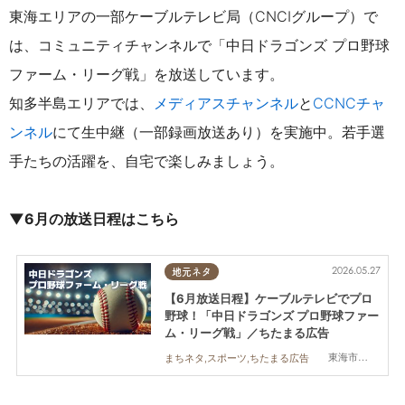
東海エリアの一部ケーブルテレビ局（CNCIグループ）で
は、コミュニティチャンネルで「中日ドラゴンズ プロ野球
ファーム・リーグ戦」を放送しています。
知多半島エリアでは、
メディアスチャンネル
と
CCNCチャ
ンネル
にて
生中継（一部録画放送あり）を実施中。若手選
手たちの活躍を、自宅で楽しみましょう。
▼6月の放送日程はこちら
2026.05.27
地元ネタ
【6月放送日程】ケーブルテレビでプロ
野球！「中日ドラゴンズ プロ野球ファー
ム・リーグ戦」／ちたまる広告
東海市,大府市,知多市,東浦町,常滑市,武豊町,美浜町,南知多町
まちネタ,スポーツ,ちたまる広告