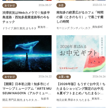
2023.03.14
2026.08.07
お店
おでかけ
南知多の絶景広がるカフェ「時間
渋滞状況はWebカメラで！知多半
の森（ときのもり）」で過ごす癒
島道路・西知多産業道路等の今を
しの時間
チェック
南知多町
東海市
,
大府市
,
知多市
,
東浦町
,
常滑市
,
南知多町
モーニング
,
ランチ
,
パン
,
カフェ
,
テイクアウ
ドライブ
,
旅行
,
観光
,
まちネタ
2026.06.22
2026.06.26
おでかけ
お買い物
【開業】日本初上陸！知多市にイ
【2026年版】もうすぐお中元！ち
マーシブミュージアム「ARTE MU
たまるショッピング限定のお中元
SEUM NAGOYA（アルテミュージ
＆夏ギフトまとめ／ちたまるショ
アムナゴヤ）」が2026年11月下旬
ッピング
知多市
東海市
,
大府
開店
,
専門店
,
観光
,
まちネタ
,
カップル
,
友人
地元企業
,
季節ネタ
,
ちたまるショッピング
,
にオープン