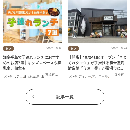
2025.10.10
2025.10.24
お店
お店
知多半島で子連れランチにおすす
【開店】10/24(金)オープン「きま
めのお店7選 | キッズスペースや授
ぐれクック」が手掛ける複合型海
乳室、個室も
鮮店舗「うお一番」が常滑市に誕
生！
東海市
,
大府市
,
半田市
,
常滑市
,
武豊町
常滑市
ランチ
,
カフェ
,
まとめ記事
,
連載
,
親子
,
個室
ランチ
,
ディナー
,
アルコール
,
開店
,
まちネタ
記事一覧