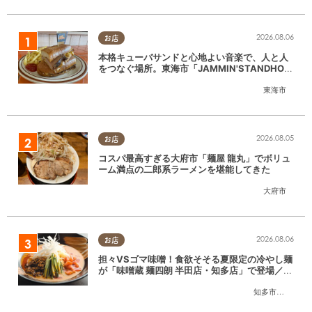
2026.08.06
お店
本格キューバサンドと心地よい音楽で、人と人
をつなぐ場所。東海市「JAMMIN'STANDHOU
SE」に行ってみた
東海市
2026.08.05
お店
コスパ最高すぎる大府市「麺屋 龍丸」でボリュ
ーム満点の二郎系ラーメンを堪能してきた
大府市
2026.08.06
お店
担々VSゴマ味噌！食欲そそる夏限定の冷やし麺
が「味噌蔵 麺四朗 半田店・知多店」で登場／ち
たまる広告
知多市
,
半田市