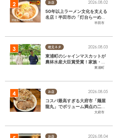
2026.08.02
お店
50年以上ラーメン文化を支える
名店！半田市の「灯台らーめん
半田店」へ【熱血ラーメン伝 8
半田市
月放送】
2026.08.03
地元ネタ
東浦町のシャインマスカットが
農林水産大臣賞受賞！家族・仲
間と歩んだ「水野農園」ブドウ
東浦町
づくりの軌跡
2026.08.05
お店
コスパ最高すぎる大府市「麺屋
龍丸」でボリューム満点の二郎
系ラーメンを堪能してきた
大府市
2026.08.04
お店