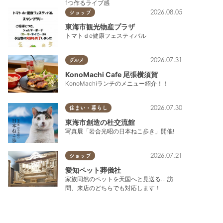
1つ作るライブ感
2026.08.05
ショップ
東海市観光物産プラザ
トマトｄe健康フェスティバル
2026.07.31
グルメ
KonoMachi Cafe 尾張横須賀
KonoMachiランチのメニュー紹介！！
2026.07.30
住まい・暮らし
東海市創造の杜交流館
写真展「岩合光昭の日本ねこ歩き」開催!
2026.07.21
ショップ
愛知ペット葬儀社
家族同然のペットを天国へと見送る… 訪
問、来店のどちらでも対応します！