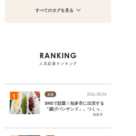
すべてのタグを見る
RANKING
人気記事ランキング
2026.08.04
お店
SNSで話題！知多市に出没する
「揚げパンサンド」。つくって
いるのはお祭りお兄さん!?【ち
知多市
たまる調査隊#55】