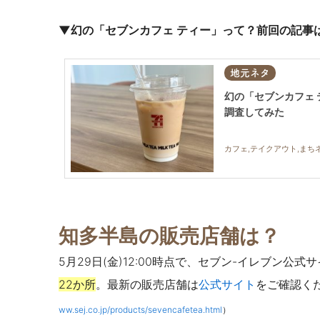
▼幻の「セブンカフェ ティー」って？前回の記事
地元ネタ
幻の「セブンカフェ
調査してみた
カフェ,テイクアウト,まち
知多半島の販売店舗は？
5月29日(金)12:00時点で、セブン-イレブン公
22か所
。最新の販売店舗は
公式サイト
をご確認く
ww.sej.co.jp/products/sevencafetea.html
）