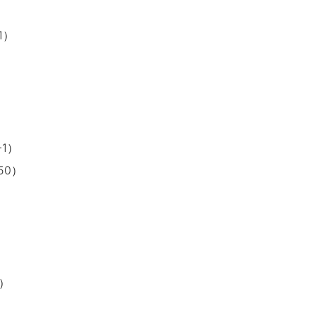
1）
1）
50）
）