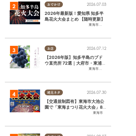
2026.07.03
おでかけ
2026年最新版！愛知県 知多半
島花火大会まとめ 【随時更新】
東海市
,
大府市
,
知多市
,
東浦町
,
阿
2026.07.12
お店
【2026年版】知多半島のブド
ウ直売所 72選｜大府市・東浦町
ほかエリア別に一挙紹介
東海市
,
大府市
,
東浦町
,
半田市
,
美
2026.07.30
地元ネタ
【交通規制図有】東海市大池公
園で「東海まつり花火大会」8/
8(土)に開催｜購入方法や駐車場
東海市
情報は？