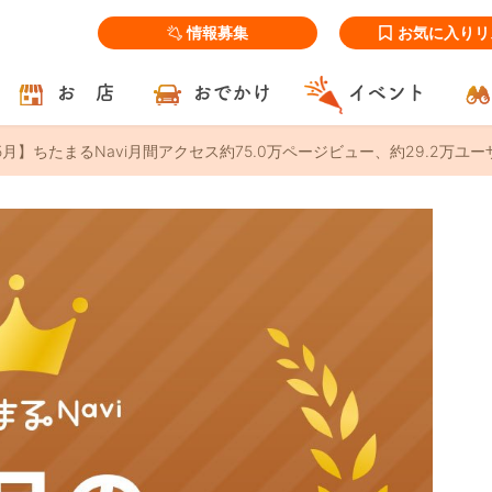
情報募集
お気に入りリ
お 店
おでかけ
イベント
5月】ちたまるNavi月間アクセス約75.0万ページビュー、約29.2万ユー