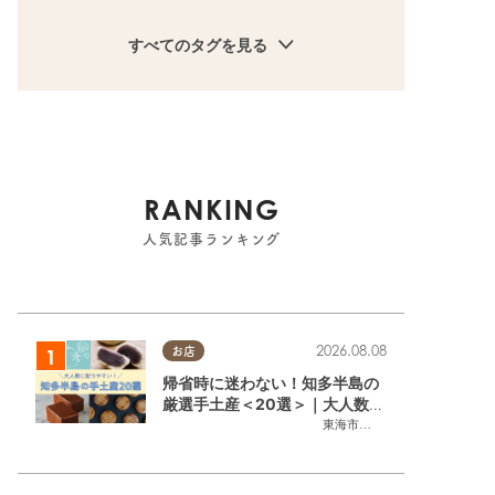
すべてのタグを見る
RANKING
人気記事ランキング
2026.08.08
お店
帰省時に迷わない！知多半島の
厳選手土産＜20選＞｜大人数に
配りやすい個包装ギフト
東海市
,
大府市
,
知多市
,
東浦町
,
阿