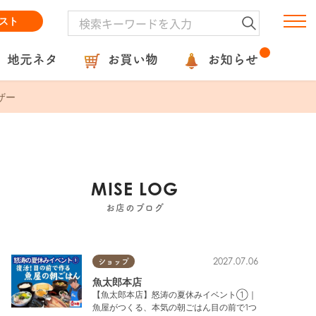
スト
地元ネタ
お買い物
お知らせ
ザー
MISE LOG
お店のブログ
2027.07.06
ショップ
魚太郎本店
【魚太郎本店】怒涛の夏休みイベント①｜
魚屋がつくる、本気の朝ごはん目の前で1つ