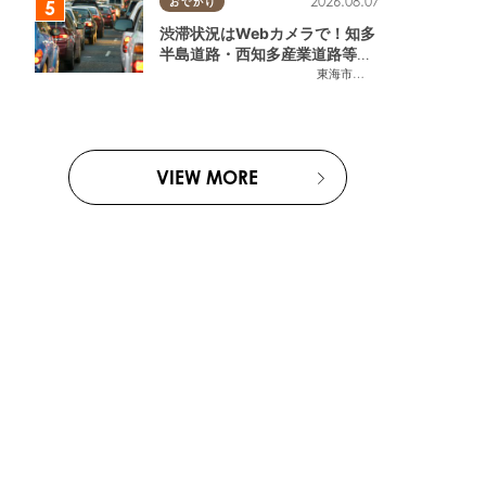
2026.08.07
おでかけ
渋滞状況はWebカメラで！知多
半島道路・西知多産業道路等の
今をチェック
東海市
,
大府市
,
知多市
,
東浦町
,
常
VIEW MORE