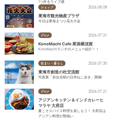
1つ作るライブ感
2026.08.08
ショップ
東海市観光物産プラザ
今日は東海まつり花火大会
2026.07.31
グルメ
KonoMachi Cafe 尾張横須賀
KonoMachiランチのメニュー紹介！！
2026.07.30
住まい・暮らし
東海市創造の杜交流館
写真展「岩合光昭の日本ねこ歩き」開催!
2026.07.21
グルメ
アジアンキッチン＆インドカレーヒ
マラヤ 大府店
夏こそスパイス料理を楽しもう！ 大府店は
アジアン料理が勢揃い