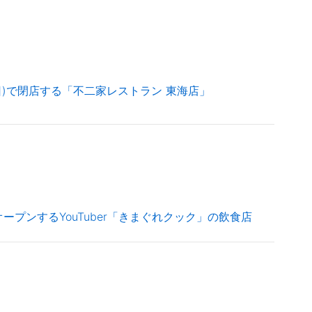
1(日)で閉店する「不二家レストラン 東海店」
オープンするYouTuber「きまぐれクック」の飲食店