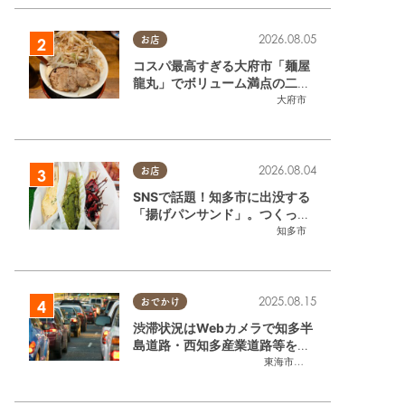
2026.08.05
お店
コスパ最高すぎる大府市「麺屋
龍丸」でボリューム満点の二郎
系ラーメンを堪能してきた
大府市
2026.08.04
お店
SNSで話題！知多市に出没する
「揚げパンサンド」。つくって
いるのはお祭りお兄さん!?【ち
知多市
たまる調査隊#55】
2025.08.15
おでかけ
渋滞状況はWebカメラで知多半
島道路・西知多産業道路等をチ
ェック
東海市
,
大府市
,
知多市
,
東浦町
,
常