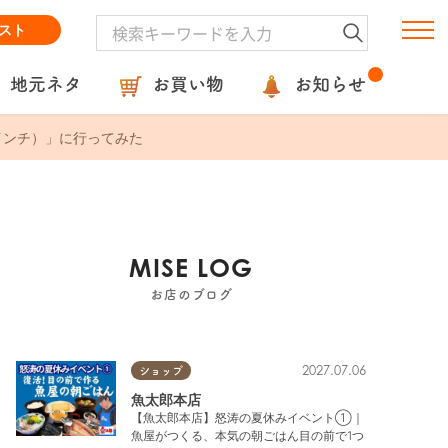
スト
地元ネタ
お買い物
お知らせ
インチ）」に行ってみた
MISE LOG
お店のブログ
2027.07.06
ショップ
魚太郎本店
【魚太郎本店】怒涛の夏休みイベント①｜
魚屋がつくる、本気の朝ごはん目の前で1つ