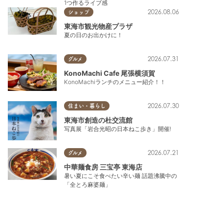
1つ作るライブ感
2026.08.06
ショップ
東海市観光物産プラザ
夏の日のお出かけに！
2026.07.31
グルメ
KonoMachi Cafe 尾張横須賀
KonoMachiランチのメニュー紹介！！
2026.07.30
住まい・暮らし
東海市創造の杜交流館
写真展「岩合光昭の日本ねこ歩き」開催!
2026.07.21
グルメ
中華麺食房 三宝亭 東海店
暑い夏にこそ食べたい辛い麺 話題沸騰中の
「全とろ麻婆麺」