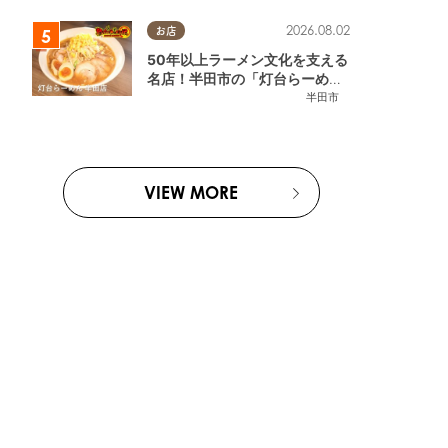
2026.08.02
お店
50年以上ラーメン文化を支える
名店！半田市の「灯台らーめん
半田店」へ【熱血ラーメン伝 8
半田市
月放送】
VIEW MORE