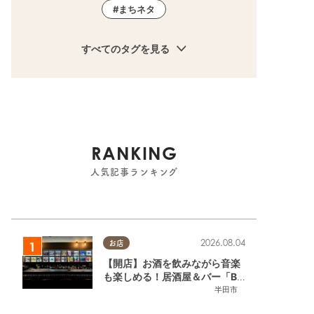
まちネタ
すべてのタグを見る
RANKING
人気記事ランキング
2026.08.04
お店
【開店】お酒を飲みながら音楽
も楽しめる！居酒屋＆バー「BL
OOMY（ブルーミー）」が7/3
半田市
(金)半田市でオープン