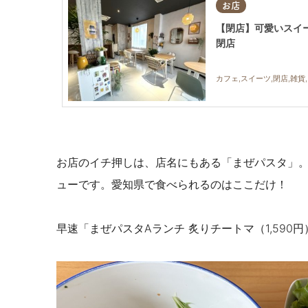
お店
【閉店】可愛いスイーツ
閉店
カフェ,スイーツ,閉店,雑貨
お店のイチ押しは、店名にもある「まぜパスタ」。
ューです。
愛知県で食べられるのはここだけ！
早速「まぜパスタAランチ 炙りチートマ（1,590