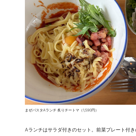
まぜパスタAランチ 炙りチートマ（1,590円）
Aランチはサラダ付きのセット。前菜プレート付き