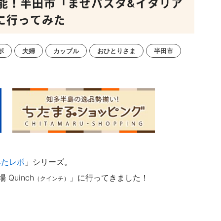
能！半田市「まぜパスタ&イタリア
」に行ってみた
ポ
夫婦
カップル
おひとりさま
半田市
みたレポ
」シリーズ。
uinch
」に行ってきました！
（クインチ）