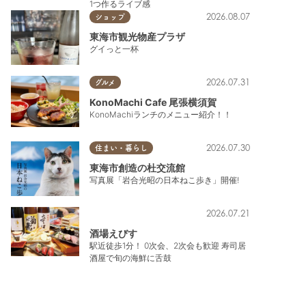
1つ作るライブ感
2026.08.07
ショップ
東海市観光物産プラザ
グイっと一杯
2026.07.31
グルメ
KonoMachi Cafe 尾張横須賀
KonoMachiランチのメニュー紹介！！
2026.07.30
住まい・暮らし
東海市創造の杜交流館
写真展「岩合光昭の日本ねこ歩き」開催!
2026.07.21
酒場えびす
駅近徒歩1分！ 0次会、2次会も歓迎 寿司居
酒屋で旬の海鮮に舌鼓