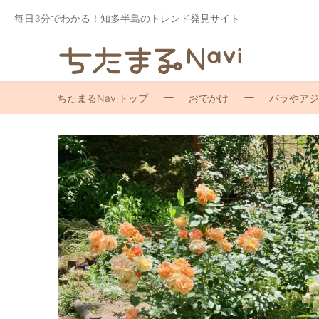
毎日3分でわかる！知多半島のトレンド発見サイト
ちたまるNaviトップ
おでかけ
バラやアジ