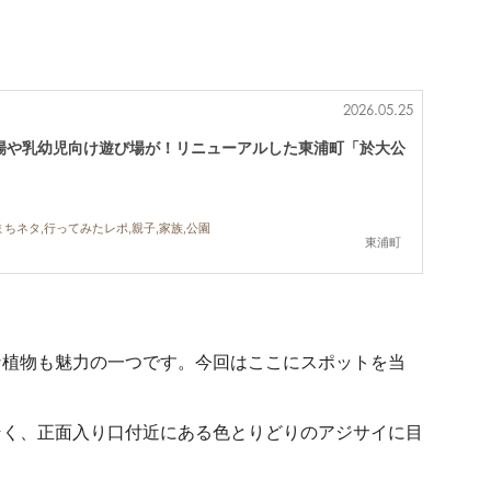
2026.05.25
場や乳幼児向け遊び場が！リニューアルした東浦町「於大公
まちネタ,行ってみたレポ,親子,家族,公園
東浦町
な植物も魅力の一つです。
今回はここにスポットを当
そく、正面入り口付近にある色とりどりのアジサイ
に目