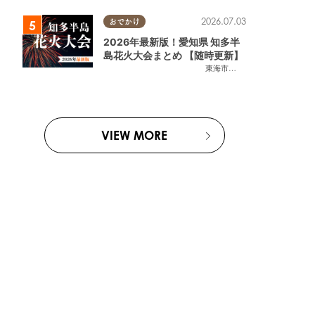
2026.07.03
おでかけ
2026年最新版！愛知県 知多半
島花火大会まとめ 【随時更新】
東海市
,
大府市
,
知多市
,
東浦町
,
阿
VIEW MORE