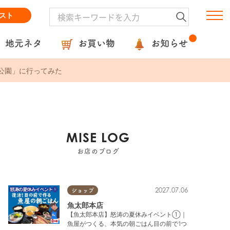
スト
地元ネタ
お買い物
お知らせ
公園」に行ってみた
MISE LOG
お店のブログ
2027.07.06
ショップ
魚太郎本店
【魚太郎本店】怒涛の夏休みイベント①｜
魚屋がつくる、本気の朝ごはん目の前で1つ