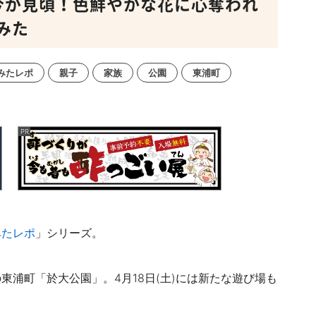
今が見頃！色鮮やかな花に心奪われ
みた
みたレポ
親子
家族
公園
東浦町
みたレポ
」シリーズ。
東浦町「於大公園」。4月18日(土)には新たな遊び場も