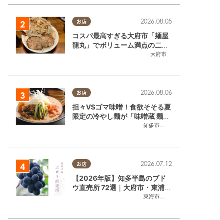
2026.08.05
お店
コスパ最高すぎる大府市「麺屋
龍丸」でボリューム満点の二郎
系ラーメンを堪能してきた
大府市
2026.08.06
お店
担々VSゴマ味噌！食欲そそる夏
限定の冷やし麺が「味噌蔵 麺四
朗 半田店・知多店」で登場／ち
知多市
,
半田市
たまる広告
2026.07.12
お店
【2026年版】知多半島のブド
ウ直売所 72選｜大府市・東浦町
ほかエリア別に一挙紹介
東海市
,
大府市
,
東浦町
,
半田市
,
美