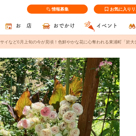
情報募集
お気に入りリ
お 店
おでかけ
イベント
サイなど6月上旬の今が見頃！色鮮やかな花に心奪われる東浦町「於大