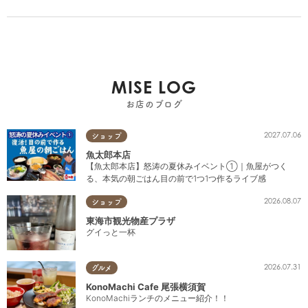
MISE LOG
お店のブログ
2027.07.06
ショップ
魚太郎本店
【魚太郎本店】怒涛の夏休みイベント①｜魚屋がつく
る、本気の朝ごはん目の前で1つ1つ作るライブ感
2026.08.07
ショップ
東海市観光物産プラザ
グイっと一杯
2026.07.31
グルメ
KonoMachi Cafe 尾張横須賀
KonoMachiランチのメニュー紹介！！