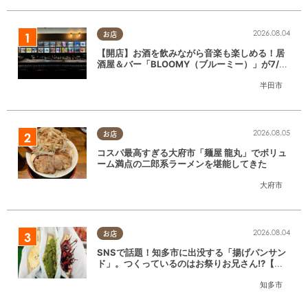
2026.08.04
お店
【開店】お酒を飲みながら音楽も楽しめる！居
酒屋＆バー「BLOOMY（ブルーミー）」が7/3
(金)半田市でオープン
半田市
2026.08.05
お店
コスパ最高すぎる大府市「麺屋 龍丸」でボリュ
ーム満点の二郎系ラーメンを堪能してきた
大府市
2026.08.04
お店
SNSで話題！知多市に出没する「揚げパンサン
ド」。つくっているのはお祭りお兄さん!?【ち
たまる調査隊#55】
知多市