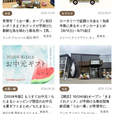
2025.10.28
2026.08.01
お店
おでかけ
常滑市「うお一番」オープン初日
ロータリーで盆踊り大会も！知多
レポ！きまぐれクックが手掛けた
半島に来るキッチンカーまとめ
新鮮な魚を味わう新名所へ【気に
【8/1(土)～8/7(金)】
なるリサーチ#31】
常滑市
東海市
,
大府
ランチ
,
アルコール
,
開店
,
専門店
,
気になるリサーチ
スイーツ
,
家族
,
,
おひとりさま
テイクアウト
,
キッチンカー
,
イベ
2026.06.26
2025.10.24
お買い物
お店
【2026年版】もうすぐお中元！ち
【開店】10/24(金)オープン「きま
たまるショッピング限定のお中元
ぐれクック」が手掛ける複合型海
＆夏ギフトまとめ／ちたまるショ
鮮店舗「うお一番」が常滑市に誕
ッピング
生！
東海市
,
大府市
,
知多市
,
東浦町
,
阿久比町
,
半田市
,
常滑市
常滑市
,
武豊
地元企業
,
季節ネタ
,
ちたまるショッピング
,
家族
ランチ
,
おうち時間
,
ディナー
,
アルコール
,
開店
,
まちネタ