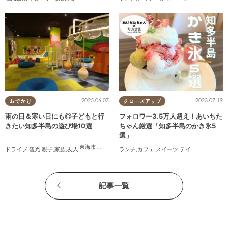
2025.06.07
2023.07.19
おでかけ
クローズアップ
雨の日＆寒い日にも◎子どもと行
フォロワー3.5万人超え！あいちた
きたい知多半島の遊び場10選
ちゃん厳選「知多半島のかき氷5
選」
東海市
,
大府市
,
知多市
,
東浦町
,
半田市
,
常滑市
,
美浜町
ドライブ
,
観光
,
親子
,
家族
,
友人
ランチ
,
カフェ
,
スイーツ
,
テイクアウト
記事一覧