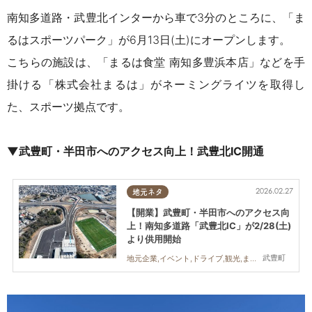
南知多道路・武豊北インターから車で3分のところに、「ま
るはスポーツパーク」が6月13日(土)にオープンします。
こちらの施設は、「まるは食堂
南知多豊浜本店」
などを手
掛ける「株式会社まるは」がネーミングライツを取得し
た、スポーツ拠点です。
▼武豊町・半田市へのアクセス向上！武豊北IC開通
2026.02.27
地元ネタ
【開業】武豊町・半田市へのアクセス向
上！南知多道路「武豊北IC」が2/28(土)
より供用開始
武豊町
地元企業,イベント,ドライブ,観光,まちネタ,ちたまる広告