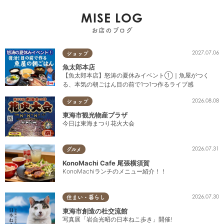
MISE LOG
お店のブログ
2027.07.06
ショップ
魚太郎本店
【魚太郎本店】怒涛の夏休みイベント①｜魚屋がつく
る、本気の朝ごはん目の前で1つ1つ作るライブ感
2026.08.08
ショップ
東海市観光物産プラザ
今日は東海まつり花火大会
2026.07.31
グルメ
KonoMachi Cafe 尾張横須賀
KonoMachiランチのメニュー紹介！！
2026.07.30
住まい・暮らし
東海市創造の杜交流館
写真展「岩合光昭の日本ねこ歩き」開催!