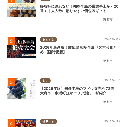
帰省時に迷わない！知多半島の厳選手土産＜20
選＞｜大人数に配りやすい個包装ギフト
東海市
,
大府市
,
知
2026.07.03
おでかけ
2026年最新版！愛知県 知多半島花火大会まと
め 【随時更新】
東海市
,
大府市
,
知
2026.07.12
お店
【2026年版】知多半島のブドウ直売所 72選｜
大府市・東浦町ほかエリア別に一挙紹介
東海市
,
大府市
,
東
2026.07.30
地元ネタ