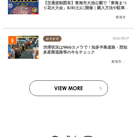
【交通規制図有】東海市大池公園で「東海まつ
り花火大会」8/8(土)に開催｜購入方法や駐車場
情報は？
東海市
2026.08.07
おでかけ
渋滞状況はWebカメラで！知多半島道路・西知
多産業道路等の今をチェック
東海市
,
大府市
,
知
VIEW MORE