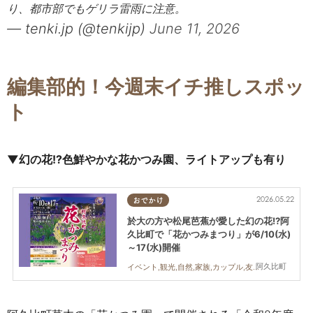
り、都市部でもゲリラ雷雨に注意。
— tenki.jp (@tenkijp)
June 11, 2026
編集部的！今週末イチ推しスポッ
ト
▼幻の花!?色鮮やかな花かつみ園、ライトアップも有り
2026.05.22
おでかけ
於大の方や松尾芭蕉が愛した幻の花!?阿
久比町で「花かつみまつり」が6/10(水)
～17(水)開催
阿久比町
イベント,観光,自然,家族,カップル,友人