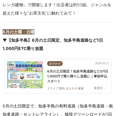
レンガ建物」で開催します！出店者は約50組、ジャンルを
超えた様々な“お茶文化”に触れてみて！
6月の土曜・日曜
▼【知多半島】6月の土日限定、知多半島道路など1日
1,000円ETC乗り放題
2026.05.17
おでかけ
6月の土日限定！知多半島道路などが1日
1,000円で乗り降りし放題に｜事前申込
スタート
東海市,大府市,知多市,東浦町,阿久比町,半田市,常滑市,武豊町,美浜町,南知多町
ドライブ,観光,まちネタ,家族
6月の土日限定で、知多半島の有料道路（知多半島道路・南
知多道路・セントレアライン）、猿投グリーンロードが1日