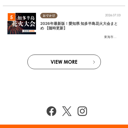
2026.07.03
おでかけ
2026年最新版！愛知県 知多半島花火大会まと
め 【随時更新】
東海市
,
大府市
,
知
VIEW MORE