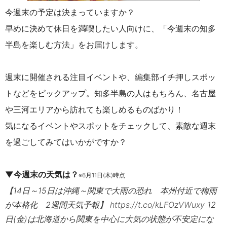
今週末の予定は決まっていますか？
早めに決めて休日を満喫したい人向けに、「今週末の知多
半島を楽しむ方法」をお届けします。
週末に開催される注目イベントや、編集部イチ押しスポッ
トなどをピックアップ。知多半島の人はもちろん、名古屋
や三河エリアから訪れても楽しめるものばかり！
気になるイベントやスポットをチェックして、素敵な週末
を過ごしてみてはいかがですか？
▼今週末の天気は？
※6月11日(木)時点
【14日～15日は沖縄～関東で大雨の恐れ 本州付近で梅雨
が本格化 2週間天気予報】
https://t.co/kLFOzVWuxy
12
日(金)は北海道から関東を中心に大気の状態が不安定にな