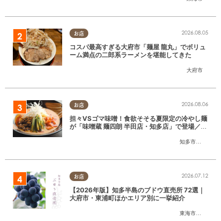
2026.08.05
お店
コスパ最高すぎる大府市「麺屋 龍丸」でボリュ
ーム満点の二郎系ラーメンを堪能してきた
大府市
2026.08.06
お店
担々VSゴマ味噌！食欲そそる夏限定の冷やし麺
が「味噌蔵 麺四朗 半田店・知多店」で登場／ち
たまる広告
知多市
,
半田市
2026.07.12
お店
【2026年版】知多半島のブドウ直売所 72選｜
大府市・東浦町ほかエリア別に一挙紹介
東海市
,
大府市
,
東