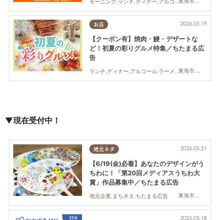
東海市,大府市,知多市,東浦町,半田市,常滑市,武豊町,美浜町,南知多町
モーニング,ランチ,ディナー,アルコール,カフェ,スイーツ,専門店,まちネタ,クーポン,親子,夫婦,家族,カップル,おひとりさま,コスパ抜群
2026.05.19
お店
【クーポン有】焼肉・鰻・デザートな
ど！初夏の彩りグルメ特集／ちたまる広
告
東海市,大府市,半田市
ランチ,ディナー,アルコール,ラーメン,カフェ,キッチンカー,専門店,ちたまるスタイル掲載店,まとめ記事,ちたまる広告,クーポン
▼現在受付中！
2026.05.21
地元ネタ
【6/19(金)必着】あなたのデザインがう
ちわに！「第20回メディアスうちわ大
賞」作品募集中／ちたまる広告
東海市,大府市,知多市,東浦町
地元企業,まちネタ,ちたまる広告
2025.05.18