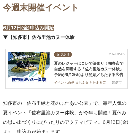
今週末開催イベント
6月12日(金)申込み開始
▼【知多市】佐布里池カヌー体験
2026.06.05
おでかけ
夏のレジャーはコレで決まり！知多市で
自然を満喫する「佐布里池カヌー体験」
予約が6/12(金)より開始／ちたまる広告
知多市
イベント,自然,まちネタ,ちたまる広告,親子,家族,カップル,友人
知多市の「佐布里緑と花のふれあい公園」で、毎年人気の
夏イベント「佐布里池カヌー体験」が今年も開催！夏休み
の思い出づくりにぴったりのアクティビティ。6月12日(金)
より、申込みが始まります。