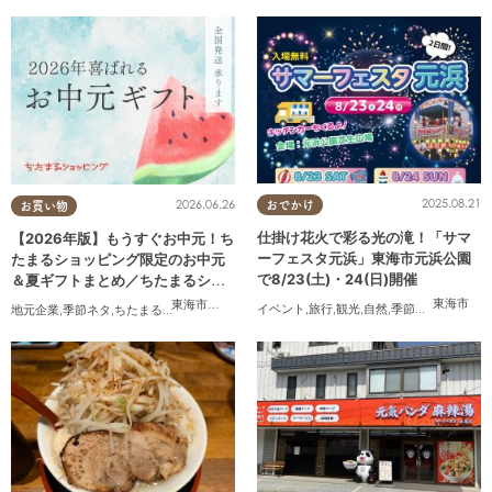
2025.08.21
2026.06.26
おでかけ
お買い物
仕掛け花火で彩る光の滝！「サマ
【2026年版】もうすぐお中元！ち
ーフェスタ元浜」東海市元浜公園
たまるショッピング限定のお中元
で8/23(土)・24(日)開催
＆夏ギフトまとめ／ちたまるショ
ッピング
東海市
東海市
,
大府市
,
知多市
,
東浦町
,
阿久比町
,
半田市
,
常滑市
,
武豊
イベント
,
旅行
,
観光
,
自然
,
季節ネタ
,
花火
地元企業
,
季節ネタ
,
ちたまるショッピング
,
家族
,
おうち時間