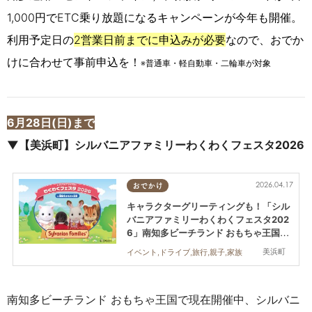
1,000円でETC乗り放題になるキャンペーンが今年も開催。
利用予定日の
2営業日前までに申込みが必要
なので、おでか
けに合わせて事前申込を！
※普通車・軽自動車・二輪車が対象
6月28日(日)まで
▼【美浜町】シルバニアファミリーわくわくフェスタ2026
2026.04.17
おでかけ
キャラクターグリーティングも！「シル
バニアファミリーわくわくフェスタ202
6」南知多ビーチランド おもちゃ王国で
6/28(日)まで開催中
美浜町
イベント,ドライブ,旅行,親子,家族
南知多ビーチランド おもちゃ王国で現在開催中、シルバニ