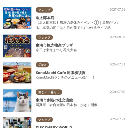
2027.07.06
ショップ
魚太郎本店
【魚太郎本店】怒涛の夏休みイベント①｜魚屋がつく
る、本気の朝ごはん目の前で1つ1つ作るライブ感
2026.08.08
ショップ
東海市観光物産プラザ
今日は東海まつり花火大会
2026.07.31
グルメ
KonoMachi Cafe 尾張横須賀
KonoMachiランチのメニュー紹介！！
2026.07.30
住まい・暮らし
東海市創造の杜交流館
写真展「岩合光昭の日本ねこ歩き」開催!
2026.07.21
ショップ
DISCOVERY WORLD