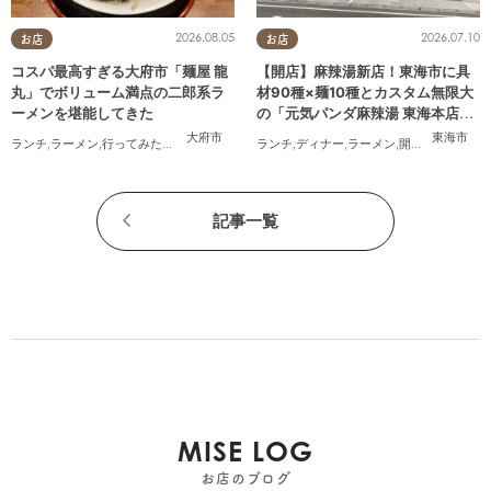
2026.08.05
2026.07.10
お店
お店
コスパ最高すぎる大府市「麺屋 龍
【開店】麻辣湯新店！東海市に具
丸」でボリューム満点の二郎系ラ
材90種×麺10種とカスタム無限大
ーメンを堪能してきた
の「元気パンダ麻辣湯 東海本店」
が6/12(金)オープン
大府市
東海市
ランチ
,
ラーメン
,
行ってみたレポ
,
おひとりさま
ランチ
,
コスパ抜群
,
ディナー
,
ラーメン
,
開店
,
夫婦
,
カップ
記事一覧
MISE LOG
お店のブログ