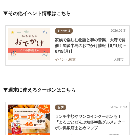
▼その他イベント情報はこちら
2026.05.31
おでかけ
家族で楽しむ物語と和の音楽、大府で開
催！知多半島のおでかけ情報【6/1(月)～
6/15(月)】
大府市
イベント,家族
▼週末に使えるクーポンはこちら
2026.05.23
お店
ランチ半額やワンコインクーポンも！
『まるごとぜんぶ知多半島グルメ』クー
ポン掲載店まとめマップ