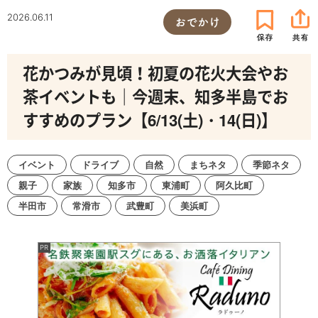
2026.06.11
おでかけ
花かつみが見頃！初夏の花火大会やお
茶イベントも｜今週末、知多半島でお
すすめのプラン【6/13(土)・14(日)】
イベント
ドライブ
自然
まちネタ
季節ネタ
親子
家族
知多市
東浦町
阿久比町
半田市
常滑市
武豊町
美浜町