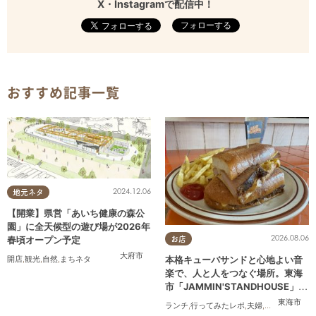
X・Instagramで配信中！
フォローする
おすすめ記事一覧
2024.12.06
地元ネタ
【開業】県営「あいち健康の森公
園」に全天候型の遊び場が2026年
2026.08.06
春頃オープン予定
お店
大府市
本格キューバサンドと心地よい音
開店
,
観光
,
自然
,
まちネタ
楽で、人と人をつなぐ場所。東海
市「JAMMIN'STANDHOUSE」に
行ってみた
東海市
ランチ
,
行ってみたレポ
,
夫婦
,
おひとりさま
,