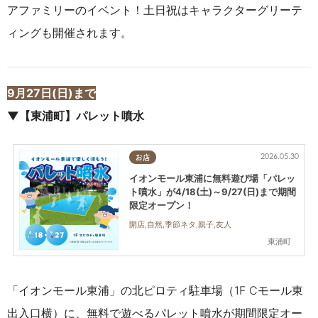
アファミリーのイベント！土日祝はキャラクターグリーテ
ィングも開催されます。
9月27日(日)まで
▼【東浦町】パレット噴水
2026.05.30
お店
イオンモール東浦に無料遊び場「パレッ
ト噴水」が4/18(土)～9/27(日)まで期間
限定オープン！
開店,自然,季節ネタ,親子,友人
東浦町
「イオンモール東浦」の北ピロティ駐車場（1F Cモール東
出入口横）に、無料で遊べるパレット噴水が期間限定オー