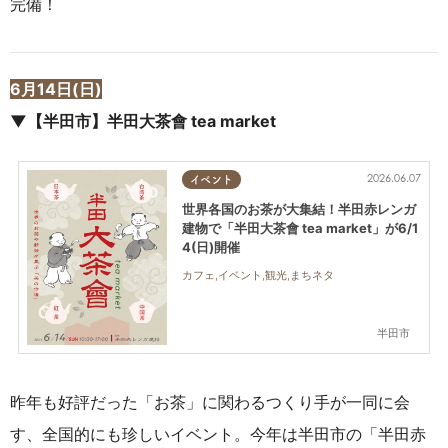
完備！
6月14日(日)
▼【半田市】半田大茶會 tea market
2026.06.07
イベント
世界各国のお茶が大集結！半田赤レンガ
建物で「半田大茶會 tea market」が6/1
4(日)開催
カフェ,イベント,観光,まちネタ
半田市
昨年も好評だった「お茶」に関わるつくり手が一同に会
す、全国的にも珍しいイベント。今年は半田市の「半田赤