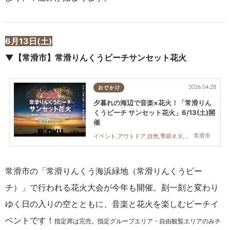
6月13日(土)
▼【常滑市】常滑りんくうビーチサンセット花火
2026.04.28
おでかけ
夕暮れの海辺で音楽×花火！「常滑りん
くうビーチ サンセット花火」6/13(土)開
催
常滑市
イベント,アウトドア,自然,季節ネタ,親子,夫婦,家族,カップル,友人,花火
常滑市の「常滑りんくう海浜緑地（常滑りんくうビー
チ）」で行われる花火大会が今年も開催。刻一刻と変わり
ゆく日の入りの空とともに、音楽と花火を楽しむビーチイ
ベントです！
指定席は完売。指定グループエリア・自由観覧エリアのみチ