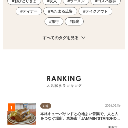
おひとりさま
友人
ラーメン
コスパ抜群
ディナー
ちたまる広告
テイクアウト
旅行
観光
すべてのタグを見る
RANKING
人気記事ランキング
2026.08.06
お店
本格キューバサンドと心地よい音楽で、人と人
をつなぐ場所。東海市「JAMMIN'STANDHOU
SE」に行ってみた
東海市