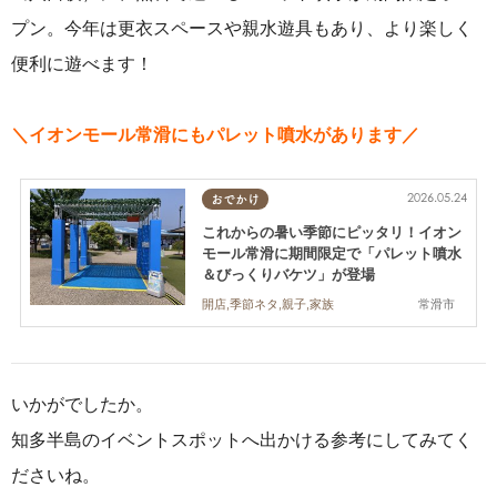
プン。今年は更衣スペースや親水遊具もあり、より楽しく
便利に遊べます！
＼イオンモール常滑にもパレット噴水があります／
2026.05.24
おでかけ
これからの暑い季節にピッタリ！イオン
モール常滑に期間限定で「パレット噴水
＆びっくりバケツ」が登場
常滑市
開店,季節ネタ,親子,家族
いかがでしたか。
知多半島のイベントスポットへ出かける参考にしてみてく
ださいね。