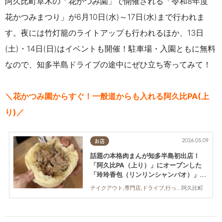
阿久比町草木の「花かつみ園」で開催される「令和8年度
花かつみまつり」が6月10日(水)～17日(水)まで行われま
す。夜には竹灯籠のライトアップも行われるほか、13日
(土)・14日(日)はイベントも開催！駐車場・入園ともに無料
なので、知多半島ドライブの途中にぜひ立ち寄ってみて！
＼花かつみ園からすぐ！一般道からも入れる阿久比PA(上
り)／
2026.05.09
お店
話題の本格肉まんが知多半島初出店！
「阿久比PA（上り）」にオープンした
「玲玲香包（リンリンシャンバオ）」に
行ってみた
阿久比町
テイクアウト,専門店,ドライブ,行ってみたレポ,家族,カップル,おひとりさま,友人