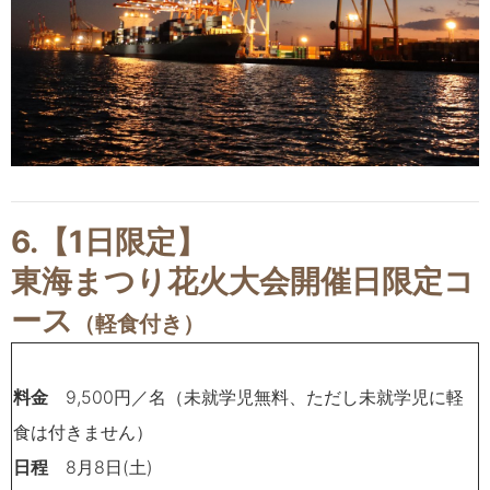
6.【1日限定】
東海まつり花火大会開催日限定コ
ース
（軽食付き）
料金
9,500
円／名（未就学児無料、ただし未就学児に軽
食は付きません）
日程
8
月
8
日
(
土
)