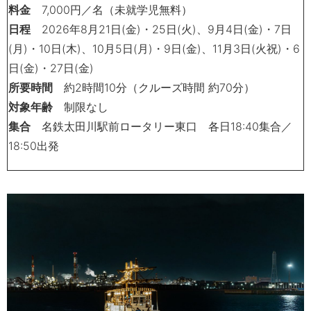
料金
7,000
円／名（未就学児無料）
日程
2026
年
8
月
21
日
(
金
)
・
25
日
(
火
)、
9月
4
日
(
金
)・
7
日
(
月
)・
10
日
(
木
)、
10月
5
日
(
月
)・
9
日
(
金
)、
11月
3
日
(
火祝
)・
6
日
(
金
)・
27
日
(
金
)
所要時間
約2
時間10分（クルーズ時間 約70分）
対象年齢
制限なし
集合
名鉄太田川駅前ロータリー東口 各日
18:40
集合／
18:50
出発