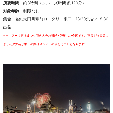
所要時間
約
3
時間（クルーズ時間 約120分）
対象年齢
制限なし
集合
名鉄太田川駅前ロータリー東口
18:20
集合／
18:30
出発
※ 当ツアーは東海まつり花火大会の開催と連動した企画です。雨天や強風等に
より花火大会が中止の際は当ツアーの催行は中止となります