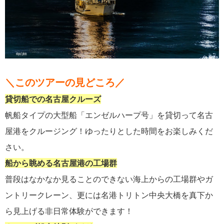
＼このツアーの見どころ／
貸切船での名古屋クルーズ
帆船タイプの大型船「エンゼルハープ号」を貸切って名古
屋港をクルージング！ゆったりとした時間をお楽しみくだ
さい。
船から眺める名古屋港の工場群
普段はなかなか見ることのできない海上からの工場群やガ
ントリークレーン、更には名港トリトン中央大橋を真下か
ら見上げる非日常体験ができます！