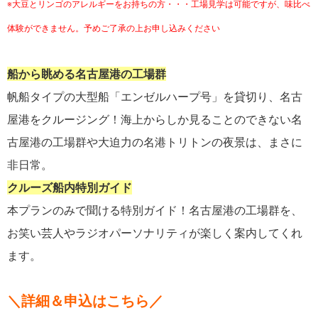
※大豆とリンゴのアレルギーをお持ちの方・・・工場見学は可能ですが、味比べ
体験ができません。
予めご了承の上お申し込みください
船から眺める名古屋港の工場群
帆船タイプの大型船「エンゼルハープ号」を貸切り、名古
屋港をクルージング！海上からしか見ることのできない名
古屋港の工場群や大迫力の名港トリトンの夜景は、まさに
非日常。
クルーズ船内特別ガイド
本プランのみで聞ける特別ガイド！名古屋港の工場群を、
お笑い芸人やラジオパーソナリティが楽しく案内してくれ
ます。
＼詳細＆申込はこちら／