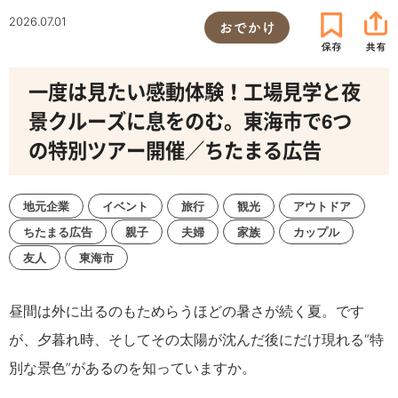
2026.07.01
おでかけ
一度は見たい感動体験！工場見学と夜
景クルーズに息をのむ。東海市で6つ
の特別ツアー開催／ちたまる広告
地元企業
イベント
旅行
観光
アウトドア
ちたまる広告
親子
夫婦
家族
カップル
友人
東海市
昼間は外に出るのもためらうほどの暑さが続く夏。
です
が、夕暮れ時、そしてその太陽が沈んだ後にだけ現れる“特
別な景色”があるのを知っていますか。