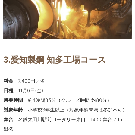
3.
愛知製鋼 知多工場コース
料金
7,400
円／
名
日程
11
月
6
日
(
金
)
所要時間
約
4
時間
35
分（クルーズ時間 約80分）
対象年齢
小学校
3
年生以上（対象年齢未満は参加不可）
集合
名鉄太田川駅前ロータリー東口 14:50
集合／
15:00
出発