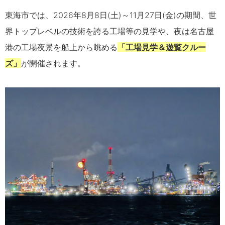
東海市では、
2026
年
8
月8日(土)～
11
月
27
日
(
金
)
の期間、世
界トップレベルの技術を誇る工場等の見学や、夜は名古屋
港の工場夜景を船上から眺める
「工場見学＆遊覧クルー
ズ」
が開催されます。