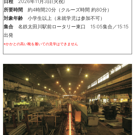
日程
2026
年
11
月
3
日
(
火祝
)
所要時間
約
4
時間
20
分（クルーズ時間 約80分）
対象年齢
小学生以上（未就学児は参加不可）
集合
名鉄太田川駅前ロータリー東口
15:05
集合／
15:15
出発
※かかとの高い靴を履いての見学はできません