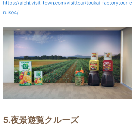
https://aichi.visit-town.com/visittour/toukai-factorytour-c
ruise4/
5.夜景遊覧クルーズ