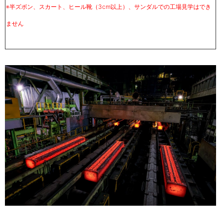
※半ズボン、スカート、ヒール靴（
3cm
以上
）
、サンダルでの工場見学はでき
ません