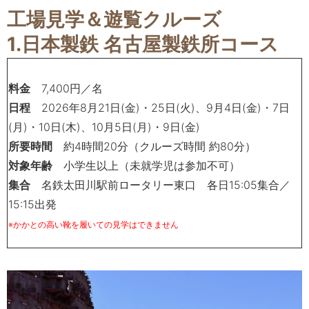
工場見学＆遊覧クルーズ
1.日本製鉄
名古屋製鉄所コース
料金
7,400
円／名
日程
2026
年
8
月
21
日
(
金
)・
25
日
(
火
)
、
9
月
4
日
(
金
)・
7
日
(
月
)・
10
日
(
木
)、
10
月
5
日
(
月
)・
9
日
(
金
)
所要時間
約
4
時間
20
分（クルーズ時間 約80分）
対象年齢
小学生以上（未就学児は参加不可）
集合
名鉄太田川駅前ロータリー東口 各日
15:05
集合／
15:15
出発
※かかとの高い靴を履いての見学はできません