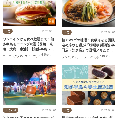
2024.04.10
お店
2026.08.06
お店
ワンコインから食べ放題まで！知
担々VSゴマ味噌！食欲そそる夏限
多半島モーニング8選【前編｜東
定の冷やし麺が「味噌蔵 麺四朗 半
海・大府・東浦】【知多半島レポ#
田店・知多店」で登場／ちたまる
33】
広告
東海市
,
大府市
,
東浦町
知多市
,
半田
モーニング
,
パン
,
スイーツ
,
ドライブ
,
旅行
,
観光
,
夫婦
,
家族
,
カップル
,
おひとりさま
,
友人
,
ペ
ランチ
,
ディナー
,
ラーメン
,
ちたまる広告
2026.08.06
2026.08.08
おでかけ
お店