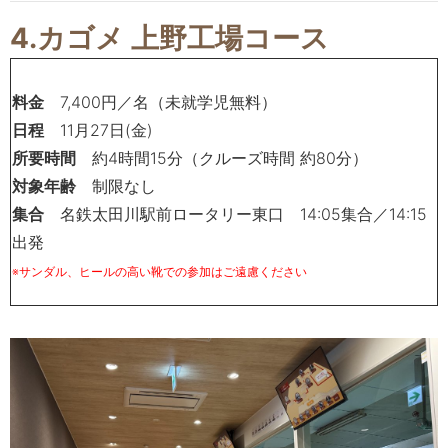
4.
カゴメ 上野工場コース
料金
7,400
円／
名
（未就学児無料）
日程
11
月
27
日
(
金
)
所要時間
約
4
時間
15
分（クルーズ時間 約80分）
対象年齢
制限なし
集合
名鉄太田川駅前ロータリー東口
14:05
集合／
14:15
出発
※サンダル、ヒールの高い靴での参加はご遠慮ください