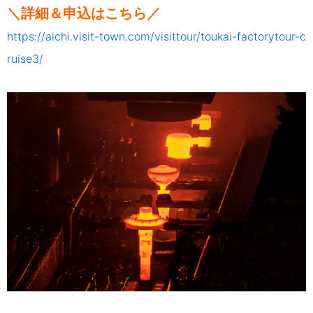
＼詳細＆申込はこちら／
https://aichi.visit-town.com/visittour/toukai-factorytour-c
ruise3/