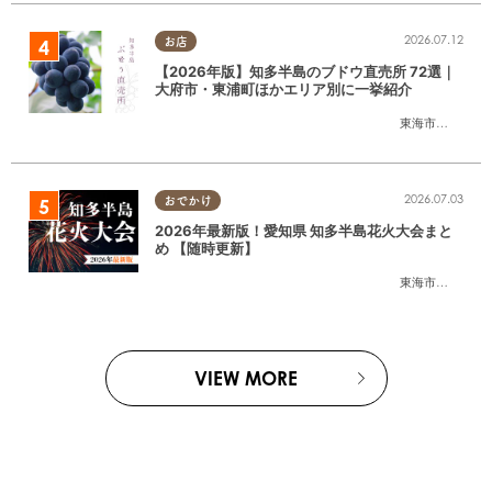
2026.07.12
お店
【2026年版】知多半島のブドウ直売所 72選｜
大府市・東浦町ほかエリア別に一挙紹介
東海市
,
大府市
,
東
2026.07.03
おでかけ
2026年最新版！愛知県 知多半島花火大会まと
め 【随時更新】
東海市
,
大府市
,
知
VIEW MORE