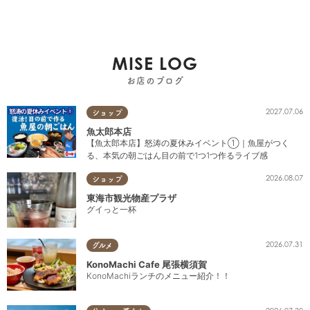
MISE LOG
お店のブログ
2027.07.06
ショップ
魚太郎本店
【魚太郎本店】怒涛の夏休みイベント①｜魚屋がつく
る、本気の朝ごはん目の前で1つ1つ作るライブ感
2026.08.07
ショップ
東海市観光物産プラザ
グイっと一杯
2026.07.31
グルメ
KonoMachi Cafe 尾張横須賀
KonoMachiランチのメニュー紹介！！