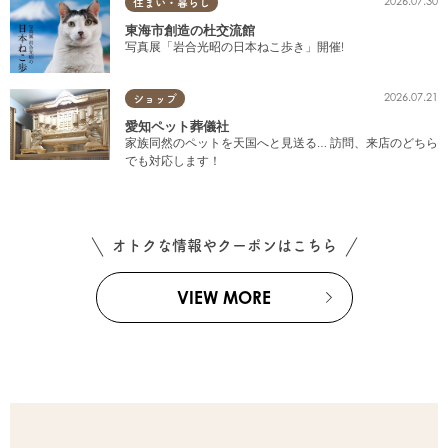
2026.07.30
住まい・暮らし
東海市創造の杜交流館
写真展「岩合光昭の日本ねこ歩き」開催!
2026.07.21
ショップ
愛知ペット葬儀社
家族同然のペットを天国へと見送る… 訪問、来店のどちら
でも対応します！
オトクな情報やクーポンはこちら
VIEW MORE