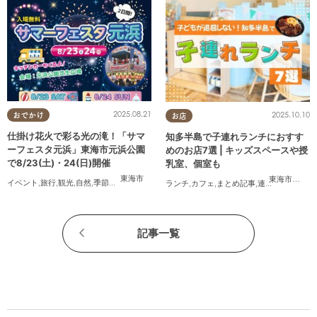
2025.08.21
2025.10.10
おでかけ
お店
仕掛け花火で彩る光の滝！「サマ
知多半島で子連れランチにおすす
ーフェスタ元浜」東海市元浜公園
めのお店7選 | キッズスペースや授
で8/23(土)・24(日)開催
乳室、個室も
東海市
東海市
,
大府
イベント
,
旅行
,
観光
,
自然
,
季節ネタ
,
花火
ランチ
,
カフェ
,
まとめ記事
,
連載
,
親子
,
個室
記事一覧