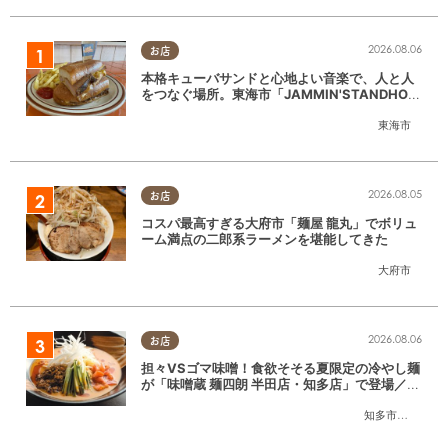
2026.08.06
お店
本格キューバサンドと心地よい音楽で、人と人
をつなぐ場所。東海市「JAMMIN'STANDHOU
SE」に行ってみた
東海市
2026.08.05
お店
コスパ最高すぎる大府市「麺屋 龍丸」でボリュ
ーム満点の二郎系ラーメンを堪能してきた
大府市
2026.08.06
お店
担々VSゴマ味噌！食欲そそる夏限定の冷やし麺
が「味噌蔵 麺四朗 半田店・知多店」で登場／ち
たまる広告
知多市
,
半田市