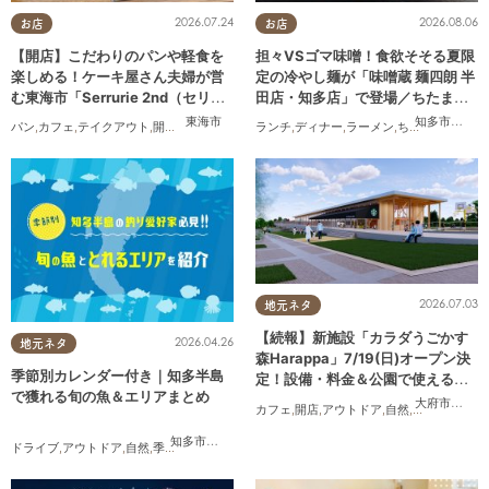
2026.07.24
2026.08.06
お店
お店
【開店】こだわりのパンや軽食を
担々VSゴマ味噌！食欲そそる夏限
楽しめる！ケーキ屋さん夫婦が営
定の冷やし麺が「味噌蔵 麺四朗 半
む東海市「Serrurie 2nd（セリュ
田店・知多店」で登場／ちたまる
リエ セカンド）」6/29(月)テスト
広告
東海市
知多市
,
半田
パン
,
カフェ
,
テイクアウト
,
開店
,
専門店
,
まちネタ
ランチ
,
親子
,
,
ディナー
夫婦
,
家族
,
ラーメン
,
カップル
,
ちたまる広告
,
おひとりさま
,
オープン
2026.07.03
地元ネタ
【続報】新施設「カラダうごかす
2026.04.26
地元ネタ
森Harappa」7/19(日)オープン決
季節別カレンダー付き｜知多半島
定！設備・料金＆公園で使えるレ
で獲れる旬の魚＆エリアまとめ
ンタルアイテムも登場
大府市
,
東浦
カフェ
,
開店
,
アウトドア
,
自然
,
まちネタ
,
家族
知多市
,
半田市
,
常滑市
,
南知多町
ドライブ
,
アウトドア
,
自然
,
季節ネタ