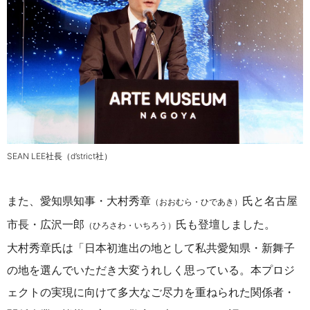
SEAN LEE社長（d’strict社）
また、愛知県知事・大村秀章
氏と名古屋
（おおむら・ひであき）
市長・広沢一郎
氏も登壇しました。
（ひろさわ・いちろう）
大村秀章氏は「
日本初進出の地として私共愛知県・新舞子
の地を選んでいただき大変うれしく思っている。
本プロジ
ェクトの実現に向けて多大なご尽力を重ねられた関係者・