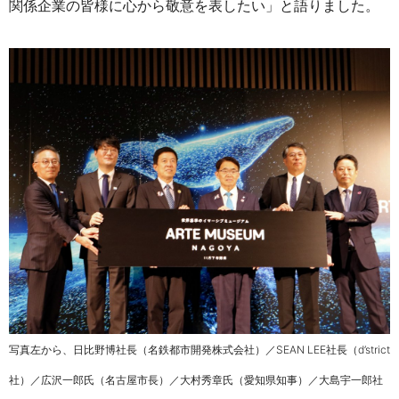
関係企業の皆様に心から
敬意を表したい
」と語りました。
写真左から、日比野博社長（名鉄都市開発株式会社）／SEAN LEE社長（d’strict
社）／広沢一郎氏（名古屋市長）／大村秀章氏（愛知県知事）／大島宇一郎社