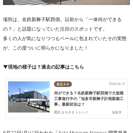
場所は、名鉄新舞子駅西側。以前から「一体何ができる
の？」と話題になっていた注目のスポットです。
多くの人が気になりつつもベールに包まれていたその実態
が、この度ついに明らかになりました！
▼現地の様子は？過去の記事はこちら
2026.06.12
地元ネタ
何ができる？名鉄新舞子駅西側で大規模
工事進行中の「知多市新舞子計画新築工
事」最新状況は？
知多市
開店,まちネタ,トレンド
6月22日(月)に行われた「Arte Museum Nagoya 開業発表