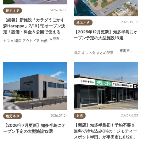
2026.07.03
地元ネタ
【続報】新施設「カラダうごかす
2025.12.17
地元ネタ
森Harappa」7/19(日)オープン決
定！設備・料金＆公園で使えるレ
【2025年12月更新】知多半島にオ
ンタルアイテムも登場
ープン予定の大型施設16選
大府市
,
東浦町
カフェ
,
開店
,
アウトドア
,
自然
,
まちネタ
,
家族
,
友人
,
ペット
,
トレンド
,
KURUTOHP
東海市
,
大府
開店
,
まちネタ
,
まとめ記事
2026.06.23
2026.07.24
お店
地元ネタ
【開店】知多半島初！予約不要＆
【2026年7月更新】知多半島にオ
無料で持ち込みOKの「ジモティー
ープン予定の大型施設13選
スポット半田」が半田市に6/26