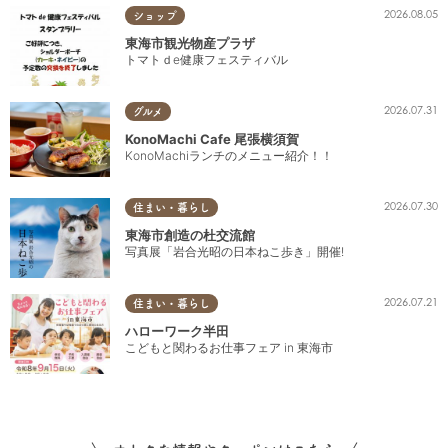
2026.08.05
ショップ
東海市観光物産プラザ
トマトｄe健康フェスティバル
2026.07.31
グルメ
KonoMachi Cafe 尾張横須賀
KonoMachiランチのメニュー紹介！！
2026.07.30
住まい・暮らし
東海市創造の杜交流館
写真展「岩合光昭の日本ねこ歩き」開催!
2026.07.21
住まい・暮らし
ハローワーク半田
こどもと関わるお仕事フェア in 東海市