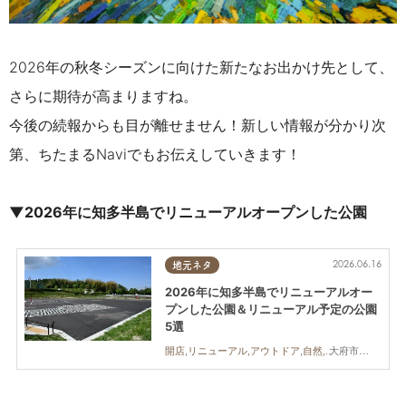
2026年の秋冬シーズンに向けた新たなお出かけ先として、
さらに期待が高まりますね。
今後の続報からも目が離せません！新しい情報が分かり次
第、ちたまるNaviでもお伝えしていきます！
▼2026年に知多半島でリニューアルオープンした公園
2026.06.16
地元ネタ
2026年に知多半島でリニューアルオー
プンした公園＆リニューアル予定の公園
5選
大府市,知多市,東浦町,美浜町
開店,リニューアル,アウトドア,自然,まちネタ,まとめ記事,公園