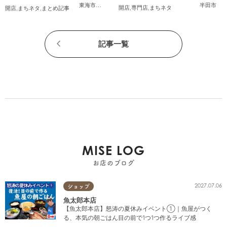
(金)オープン
半田市
東海市
,
大府市
,
知多市
,
美浜町
,
南知多町
開店
,
専門店
,
まちネタ
開店
,
まちネタ
,
まとめ記事
記事一覧
MISE LOG
お店のブログ
2027.07.06
ショップ
魚太郎本店
【魚太郎本店】怒涛の夏休みイベント①｜魚屋がつく
る、本気の朝ごはん目の前で1つ1つ作るライブ感