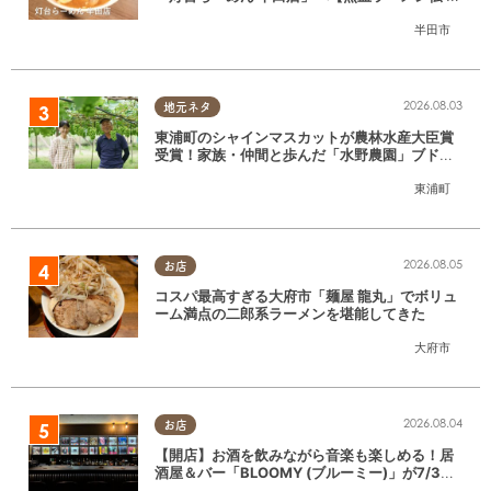
月放送】
半田市
2026.08.03
地元ネタ
東浦町のシャインマスカットが農林水産大臣賞
受賞！家族・仲間と歩んだ「水野農園」ブドウ
づくりの軌跡
東浦町
2026.08.05
お店
コスパ最高すぎる大府市「麺屋 龍丸」でボリュ
ーム満点の二郎系ラーメンを堪能してきた
大府市
2026.08.04
お店
【開店】お酒を飲みながら音楽も楽しめる！居
酒屋＆バー「BLOOMY (ブルーミー)」が7/3
(金)半田市でオープン