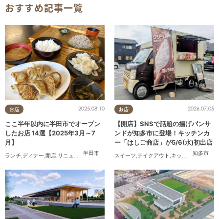
おすすめ記事一覧
2025.08.10
2026.07.05
お店
お店
ここ半年以内に半田市でオープン
【開店】SNSで話題の揚げパンサ
したお店 14選【2025年3月～7
ンドが知多市に登場！キッチンカ
月】
ー「はしご商店」が5/6(水)初出店
半田市
知多市
ランチ
,
ディナー
,
開店
,
リニューアル
,
まとめ記事
スイーツ
,
家族
,
テイクアウト
,
キッチンカー
,
開店
,