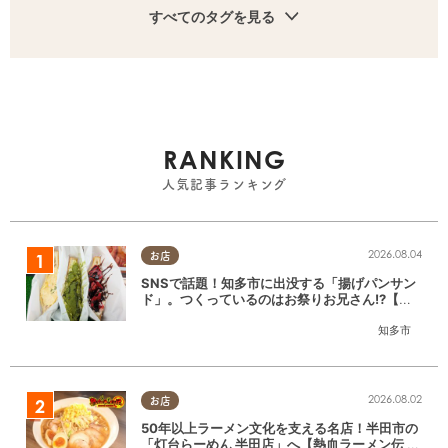
すべてのタグを見る
RANKING
人気記事ランキング
2026.08.04
お店
SNSで話題！知多市に出没する「揚げパンサン
ド」。つくっているのはお祭りお兄さん!?【ち
たまる調査隊#55】
知多市
2026.08.02
お店
50年以上ラーメン文化を支える名店！半田市の
「灯台らーめん 半田店」へ【熱血ラーメン伝 8