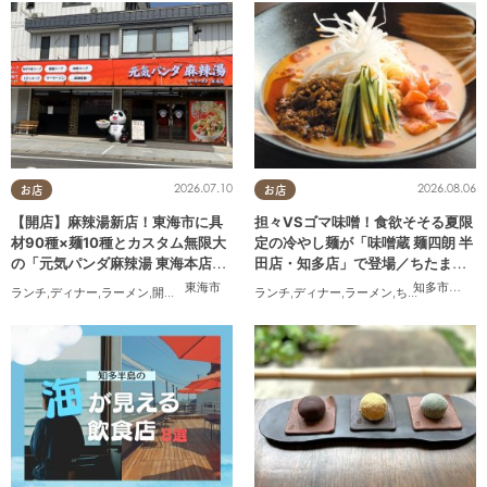
2026.07.10
2026.08.06
お店
お店
【開店】麻辣湯新店！東海市に具
担々VSゴマ味噌！食欲そそる夏限
材90種×麺10種とカスタム無限大
定の冷やし麺が「味噌蔵 麺四朗 半
の「元気パンダ麻辣湯 東海本店」
田店・知多店」で登場／ちたまる
が6/12(金)オープン
広告
東海市
知多市
,
半田
ランチ
,
ディナー
,
ラーメン
,
開店
,
夫婦
,
カップル
,
ランチ
おひとりさま
,
ディナー
,
友人
,
ラーメン
,
トレンド
,
ちたまる広告