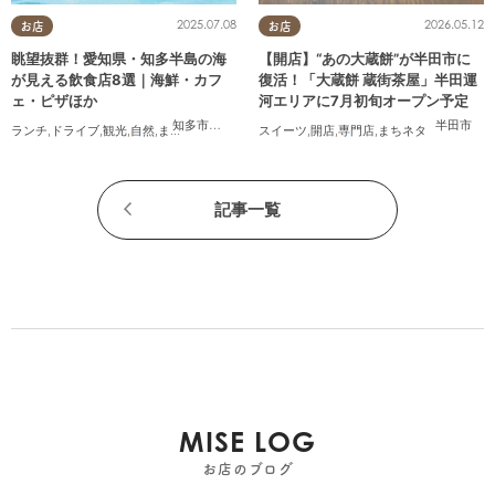
2025.07.08
2026.05.12
お店
お店
眺望抜群！愛知県・知多半島の海
【開店】“あの大蔵餅”が半田市に
が見える飲食店8選｜海鮮・カフ
復活！「大蔵餅 蔵街茶屋」半田運
ェ・ピザほか
河エリアに7月初旬オープン予定
知多市
,
常滑市
,
美浜町
,
南知多町
半田市
ランチ
,
ドライブ
,
観光
,
自然
,
まちネタ
,
季節ネタ
,
スイーツ
まとめ記事
,
開店
,
専門店
,
まちネタ
記事一覧
MISE LOG
お店のブログ