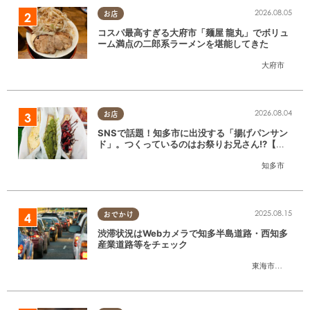
2026.08.05
お店
コスパ最高すぎる大府市「麺屋 龍丸」でボリュ
ーム満点の二郎系ラーメンを堪能してきた
大府市
2026.08.04
お店
SNSで話題！知多市に出没する「揚げパンサン
ド」。つくっているのはお祭りお兄さん!?【ち
たまる調査隊#55】
知多市
2025.08.15
おでかけ
渋滞状況はWebカメラで知多半島道路・西知多
産業道路等をチェック
東海市
,
大府市
,
知