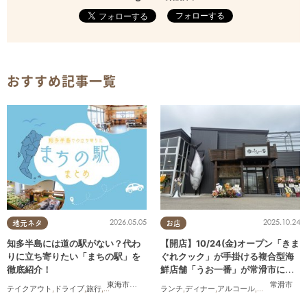
フォローする
おすすめ記事一覧
2026.05.05
2025.10.24
地元ネタ
お店
知多半島には道の駅がない？代わ
【開店】10/24(金)オープン「きま
りに立ち寄りたい「まちの駅」を
ぐれクック」が手掛ける複合型海
徹底紹介！
鮮店舗「うお一番」が常滑市に誕
生！
東海市
,
武豊町
,
美浜町
常滑市
テイクアウト
,
ドライブ
,
旅行
,
観光
,
自然
ランチ
,
ディナー
,
アルコール
,
開店
,
まちネタ