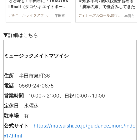
ろろ味も！半田市に「TAKOYAK
＆知多半島7蔵のお酒が呑める
I 8ball（タコヤキ エイトボー
「農家の嫁」で昼呑みしてきた
ル）」が5/19(火)オープン
アルコール,テイクアウト,開店,専門店,おひとりさま,友人
ディナー,アルコール,旅行,観光,行ってみたレポ,カップル,おひとりさま,友人
半田市
半田市
▼詳細はこちら
ミュージックメイトマツイシ
住所
半田市泉町36
電話
0569-24-0675
営業時間
10:00～21:00、日祝10:00～19:00
定休日
水曜休
駐車場
有
公式サイト
https://matsuishi.co.jp/guidance_more/inde
x17.html