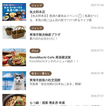
2027.07.06
ショップ
魚太郎本店
【魚太郎本店】怒涛の夏休みイベント①｜魚屋がつく
る、本気の朝ごはん目の前で1つ1つ作るライブ感
2026.08.06
ショップ
東海市観光物産プラザ
夏の日のお出かけに！
2026.07.31
グルメ
KonoMachi Cafe 尾張横須賀
KonoMachiランチのメニュー紹介！！
2026.07.30
住まい・暮らし
東海市創造の杜交流館
写真展「岩合光昭の日本ねこ歩き」開催!
2026.07.21
もつ鍋・酒菜 博多房 幸屋