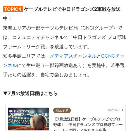
TOPIC4
ケーブルテレビで中日ドラゴンズ2軍戦を放送
中！
東海エリアの一部ケーブルテレビ局（CNCIグループ）で
は、コミュニティチャンネルで「中日ドラゴンズ プロ野球
ファーム・リーグ戦」を放送しています。
知多半島エリアでは、
メディアスチャンネル
と
CCNCチャ
ンネル
にて
生中継（一部録画放送あり）を実施中。若手選
手たちの活躍を、自宅で楽しみましょう。
▼7月の放送日程はこちら
2026.07.04
地元ネタ
【7月放送日程】ケーブルテレビでプロ
野球！「中日ドラゴンズ プロ野球ファー
ム・リーグ戦」／ちたまる広告