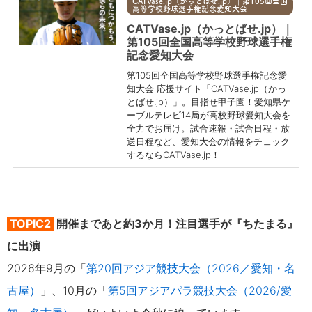
CATVase.jp（かっとばせ.jp）｜第105回全国
高等学校野球選手権記念愛知大会
CATVase.jp（かっとばせ.jp）｜
第105回全国高等学校野球選手権
記念愛知大会
第105回全国高等学校野球選手権記念愛
知大会 応援サイト「CATVase.jp（かっ
とばせ.jp）」。目指せ甲子園！愛知県ケ
ーブルテレビ14局が高校野球愛知大会を
全力でお届け。試合速報・試合日程・放
送日程など、愛知大会の情報をチェック
するならCATVase.jp！
TOPIC2
開催まであと約3か月！注目選手が『ちたまる』
に出演
2026年9月の「
第20回アジア競技大会（2026／愛知・名
古屋）
」、10月の
「
第5回アジアパラ競技大会（2026/愛