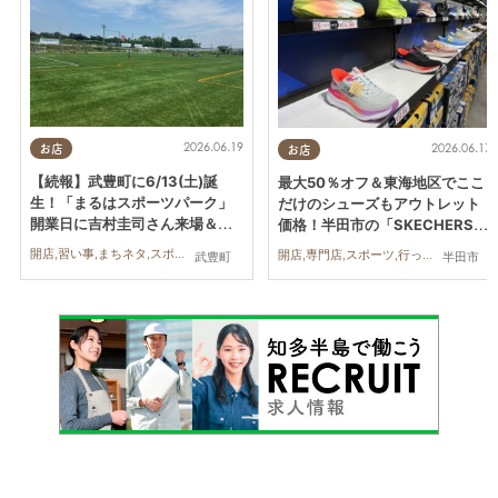
2026.06.19
2026.06.17
お店
お店
【続報】武豊町に6/13(土)誕
最大50％オフ＆東海地区でここ
生！「まるはスポーツパーク」
だけのシューズもアウトレット
開業日に吉村圭司さん来場＆ま
価格！半田市の「SKECHERS
るはカップで盛大に幕開け
（スケッチャーズ）」に行って
開店,習い事,まちネタ,スポーツ,家族
開店,専門店,スポーツ,行ってみたレポ,親子,夫婦,家族
武豊町
半田市
みた