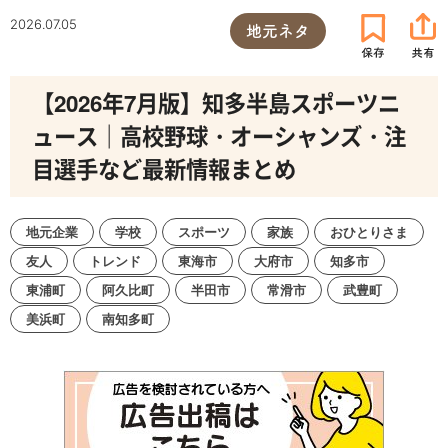
2026.07.05
地元ネタ
【2026年7月版】知多半島スポーツニ
ュース｜高校野球・オーシャンズ・注
目選手など最新情報まとめ
地元企業
学校
スポーツ
家族
おひとりさま
友人
トレンド
東海市
大府市
知多市
東浦町
阿久比町
半田市
常滑市
武豊町
美浜町
南知多町