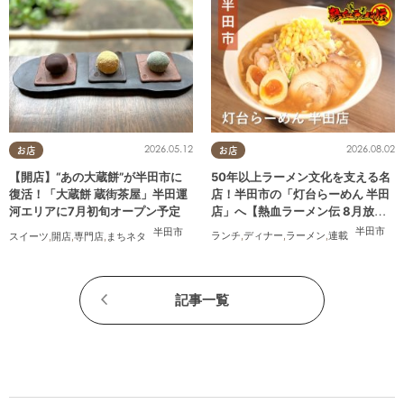
2026.08.02
2026.05.12
お店
お店
50年以上ラーメン文化を支える名
【開店】“あの大蔵餅”が半田市に
店！半田市の「灯台らーめん 半田
復活！「大蔵餅 蔵街茶屋」半田運
店」へ【熱血ラーメン伝 8月放
河エリアに7月初旬オープン予定
送】
半田市
半田市
ランチ
,
ディナー
,
ラーメン
,
連載
スイーツ
,
開店
,
専門店
,
まちネタ
記事一覧