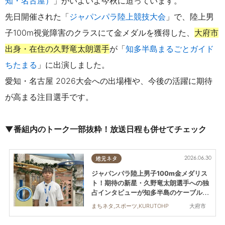
知・名古屋）
」がいよいよ今秋に迫っています。
先日開催された
「
ジャパンパラ陸上競技大会
」で、
陸上男
子100m視覚障害のクラスにて金メダルを獲得した、
大府市
出身・在住の
久野竜太朗選手
が
「
知多半島まるごとガイド
ちたまる
」に出演しました。
愛知・名古屋 2026大会への出場権や、今後の活躍に期待
が高まる注目選手です。
▼番組内のトーク一部抜粋！放送日程も併せてチェック
2026.06.30
地元ネタ
ジャパンパラ陸上男子100m金メダリス
ト！期待の新星・久野竜太朗選手への独
占インタビューが知多半島のケーブルテ
レビ全局で放送
大府市
まちネタ,スポーツ,KURUTOHP