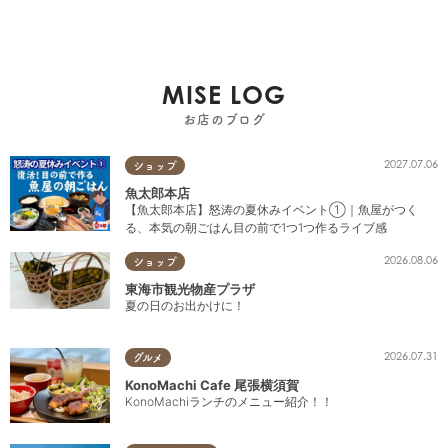
MISE LOG
お店のブログ
2027.07.06
ショップ
魚太郎本店
【魚太郎本店】怒涛の夏休みイベント①｜魚屋がつく
る、本気の朝ごはん目の前で1つ1つ作るライブ感
2026.08.06
ショップ
東海市観光物産プラザ
夏の日のお出かけに！
2026.07.31
グルメ
KonoMachi Cafe 尾張横須賀
KonoMachiランチのメニュー紹介！！