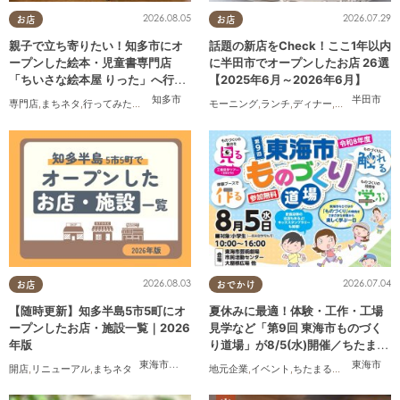
2026.08.05
2026.07.29
お店
お店
親子で立ち寄りたい！知多市にオ
話題の新店をCheck！ここ1年以内
ープンした絵本・児童書専門店
に半田市でオープンしたお店 26選
「ちいさな絵本屋 りった」へ行っ
【2025年6月～2026年6月】
てみた
知多市
半田市
専門店
,
まちネタ
,
行ってみたレポ
,
親子
,
家族
,
おひとりさま
モーニング
,
ランチ
,
ディナー
,
アルコール
,
ラ
2026.08.03
2026.07.04
お店
おでかけ
【随時更新】知多半島5市5町にオ
夏休みに最適！体験・工作・工場
ープンしたお店・施設一覧｜2026
見学など「第9回 東海市ものづく
年版
り道場」が8/5(水)開催／ちたまる
広告
東海市
,
大府市
,
知多市
,
東浦町
,
阿久比町
,
半田市
,
常滑市
東海市
,
武豊
開店
,
リニューアル
,
まちネタ
地元企業
,
イベント
,
ちたまる広告
,
親子
,
家族