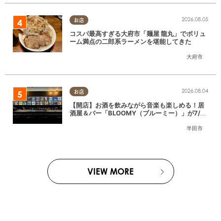
2026.08.05
お店
コスパ最高すぎる大府市「麺屋 龍丸」でボリュ
ーム満点の二郎系ラーメンを堪能してきた
大府市
2026.08.04
お店
【開店】お酒を飲みながら音楽も楽しめる！居
酒屋＆バー「BLOOMY（ブルーミー）」が7/3
(金)半田市でオープン
半田市
VIEW MORE