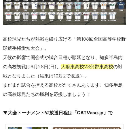
高校球児たちが熱戦を繰り広げる「第108回全国高等学校野
球選手権愛知大会」。
天候の影響で開会式や試合日程が順延となり、知多半島内
の高校初戦は6月28日(日)、
大府東高校VS蒲郡東高校
の対
戦となりました（結果は10対2で敗退）。
まだまだ試合を控える高校がたくさんあります。知多半島
の高校球児たちの勝利を応援しましょう！
▼大会トーナメントや放送日程は「CATVase.jp」で