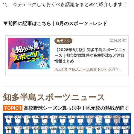
て、今チェックしておくべき話題をまとめて紹介します！
▼前回の記事はこちら｜6月のスポーツトレンド
2026.05.30
地元ネタ
【2026年6月版】知多半島スポーツニュ
ース｜都市対抗野球や高校野球など注目
情報まとめ
東海市,大府市,知多市,東浦町,阿久比町,半田市,常滑市,武豊町,美浜町,南知多町
地元企業,学校,スポーツ,家族,おひとりさま,友人,トレンド
知多半島スポーツニュース
TOPIC1
高校野球シーズン真っ只中！地元校の熱戦が続く