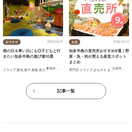
2025.06.07
2026.04.10
おでかけ
お店
雨の日＆寒い日にも◎子どもと行
知多半島の直売所おすすめ9選｜野
きたい知多半島の遊び場10選
菜・魚・肉が買える産直スポット
まとめ
東海市
,
大府市
,
知多市
,
東浦町
,
半田市
,
常滑市
,
美浜町
大府市
,
知多
ドライブ
,
観光
,
親子
,
家族
,
友人
専門店
,
ドライブ
,
まちネタ
,
まとめ記事
,
夫婦
,
記事一覧