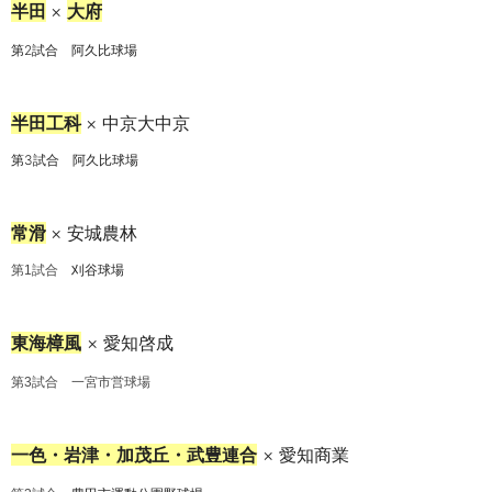
半田
×
大府
第2試合
阿久比球場
半田工科
× 中京大中京
第3試合
阿久比球場
常滑
× 安城農林
刈谷球場
第1試合
東海樟風
× 愛知啓成
第3試合
一宮市営球場
一色・岩津・加茂丘・武豊連合
× 愛知商業