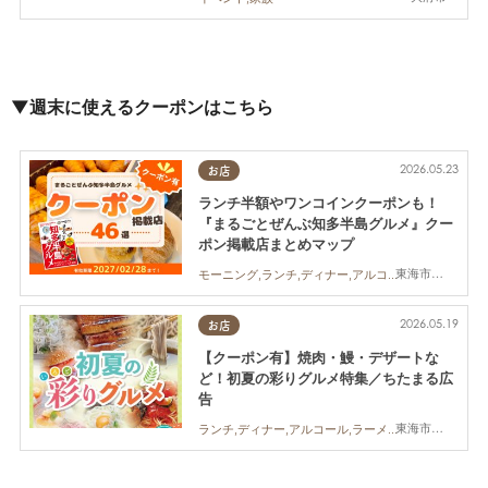
▼週末に使えるクーポンはこちら
2026.05.23
お店
ランチ半額やワンコインクーポンも！
『まるごとぜんぶ知多半島グルメ』クー
ポン掲載店まとめマップ
東海市,大府市,知多市,東浦町,半田市,常滑市,武豊町,美浜町,南知多町
モーニング,ランチ,ディナー,アルコール,カフェ,スイーツ,専門店,まちネタ,クーポン,親子,夫婦,家族,カップル,おひとりさま,コスパ抜群
2026.05.19
お店
【クーポン有】焼肉・鰻・デザートな
ど！初夏の彩りグルメ特集／ちたまる広
告
東海市,大府市,半田市
ランチ,ディナー,アルコール,ラーメン,カフェ,キッチンカー,専門店,ちたまるスタイル掲載店,まとめ記事,ちたまる広告,クーポン