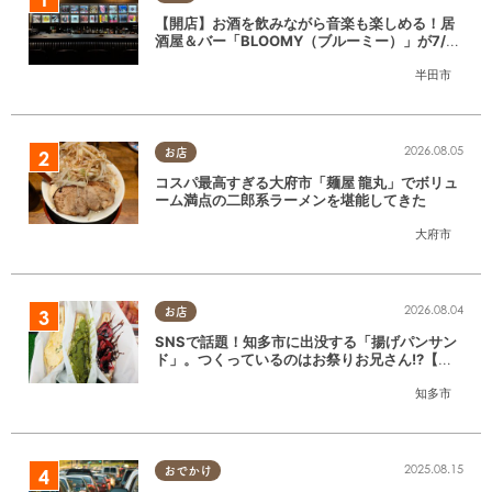
【開店】お酒を飲みながら音楽も楽しめる！居
酒屋＆バー「BLOOMY（ブルーミー）」が7/3
(金)半田市でオープン
半田市
2026.08.05
お店
コスパ最高すぎる大府市「麺屋 龍丸」でボリュ
ーム満点の二郎系ラーメンを堪能してきた
大府市
2026.08.04
お店
SNSで話題！知多市に出没する「揚げパンサン
ド」。つくっているのはお祭りお兄さん!?【ち
たまる調査隊#55】
知多市
2025.08.15
おでかけ