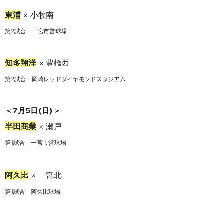
東浦
× 小牧南
第2試合 一宮市営球場
知多翔洋
× 豊橋西
第2試合 岡崎レッドダイヤモンドスタジアム
＜
7月5日(日)
＞
半田商業
× 瀬戸
第1試合 一宮市営球場
阿久比
× 一宮北
第1試合
阿久比球場