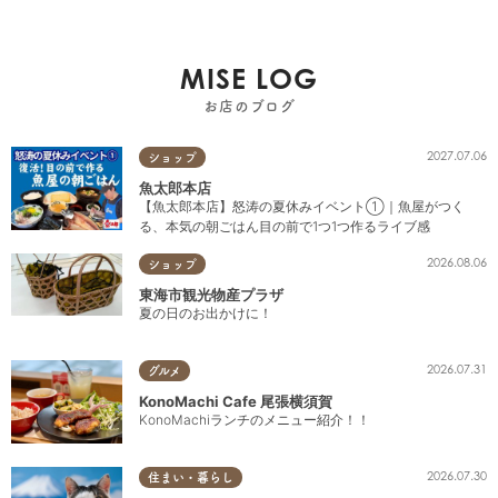
MISE LOG
お店のブログ
2027.07.06
ショップ
魚太郎本店
【魚太郎本店】怒涛の夏休みイベント①｜魚屋がつく
る、本気の朝ごはん目の前で1つ1つ作るライブ感
2026.08.06
ショップ
東海市観光物産プラザ
夏の日のお出かけに！
2026.07.31
グルメ
KonoMachi Cafe 尾張横須賀
KonoMachiランチのメニュー紹介！！
2026.07.30
住まい・暮らし