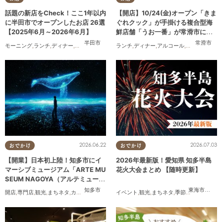
話題の新店をCheck！ここ1年以内
【開店】10/24(金)オープン「きま
に半田市でオープンしたお店 26選
ぐれクック」が手掛ける複合型海
【2025年6月～2026年6月】
鮮店舗「うお一番」が常滑市に誕
生！
半田市
常滑市
モーニング
,
ランチ
,
ディナー
,
アルコール
,
ラーメン
ランチ
,
パン
,
ディナー
,
カフェ
,
,
スイーツ
アルコール
,
テイクアウト
,
開店
,
まちネタ
,
開
2026.06.22
2026.07.03
おでかけ
おでかけ
【開業】日本初上陸！知多市にイ
2026年最新版！愛知県 知多半島
マーシブミュージアム「ARTE MU
花火大会まとめ 【随時更新】
SEUM NAGOYA（アルテミュージ
アムナゴヤ）」が2026年11月下旬
知多市
東海市
,
大府
開店
,
専門店
,
観光
,
まちネタ
,
カップル
,
友人
イベント
,
観光
,
まちネタ
,
季節ネタ
,
まとめ記
にオープン