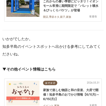
これからの暑い季節にピッタリ！イオン
モール常滑に期間限定で「パレット噴水
＆びっくりバケツ」が登場
常滑市
開店,季節ネタ,親子,家族
いかがでしたか。
知多半島のイベントスポットへ出かける参考にしてみてく
ださいね。
▼その他イベント情報はこちら
2026.05.31
おでかけ
家族で楽しむ物語と和の音楽、大府で開
催！知多半島のおでかけ情報【6/1(月)～
6/15(月)】
大府市
イベント,家族