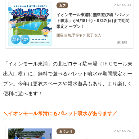
2026.05.30
お店
イオンモール東浦に無料遊び場「パレッ
ト噴水」が4/18(土)～9/27(日)まで期間
限定オープン！
開店,自然,季節ネタ,親子,友人
東浦町
「イオンモール東浦」の北ピロティ駐車場（1F Cモール東
出入口横）に、無料で遊べるパレット噴水が期間限定オー
プン。今年は更衣スペースや親水遊具もあり、より楽しく
便利に遊べます！
＼イオンモール常滑にもパレット噴水があります／
2026.05.24
おでかけ