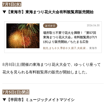
7月1日(水)
▼【東海市】東海まつり花火大会有料観覧席販売開始
2026.06.30
おでかけ
場所取り不要で花火を満喫！「第57回
東海まつり花火大会」有料観覧席が7/1
(水)より販売開始／ちたまる広告
東海市
観光,まちネタ,季節ネタ,親子,夫婦,家族,カップル,友人,花火
8月8日(土)開催の東海まつり花火大会で、ゆっくり座って
花火を見られる有料観覧席の販売が開始しました。
7月5日(日)閉店
▼【半田市】ミュージックメイトマツイシ