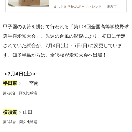
ック
東海市,大府市,知多市,東浦町,阿久比町,半田市,常滑市,武豊町,美浜町,南知多町
まちネタ,学校,スポーツ,トレンド
甲子園の切符を掛けて行われる「第108回全国高等学校野球
選手権愛知大会」。先週の台風の影響により、初日に予定
されていた試合が、7月4日(土)・5日(日)に変更していま
す。知多半島からは、全16校が愛知大会へ出場！
＜
7月4日(土)
＞
半田東
× 一宮南
第2試合 阿久比球場
横須賀
× 山田
第3試合 阿久比球場