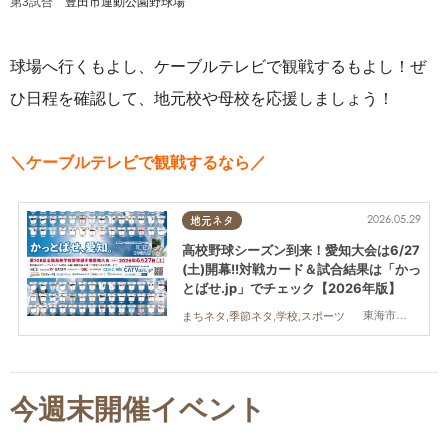
豊田市運動公園野球場
第3試合
球場へ行くもよし、ケーブルテレビで観戦するもよし！ぜ
ひ日程を確認して、地元校や母校を応援しましょう！
＼ケーブルテレビで観戦するなら／
2026.05.29
地元ネタ
高校野球シーズン到来！愛知大会は6/27
(土)開幕!!対戦カード＆試合結果は「かっ
とばせ.jp」でチェック【2026年版】
東海市,大府市,知多市,東浦町,阿久比町,半田市,常滑市,武豊町,美浜町,南知多町
まちネタ,季節ネタ,学校,スポーツ
今週末開催イベント