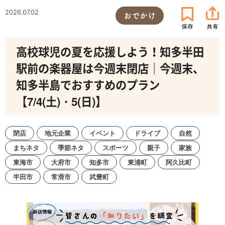
2026.07.02
おでかけ
高校球児の夏を応援しよう！知多半田
駅前の楽器屋は今週末閉店｜今週末、
知多半島でおすすめのプラン
【7/4(土)・5(日)】
閉店
地元企業
イベント
ドライブ
自然
まちネタ
季節ネタ
スポーツ
親子
家族
東海市
大府市
知多市
東浦町
阿久比町
半田市
常滑市
武豊町