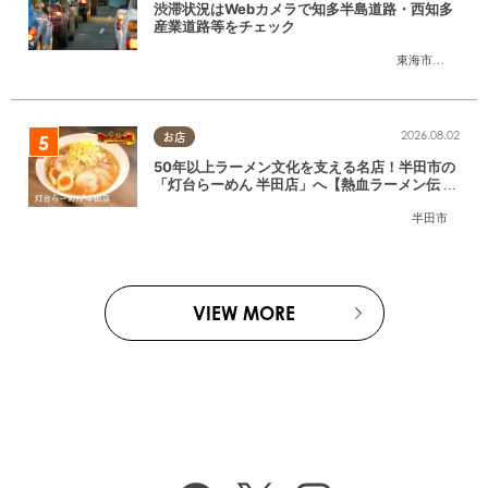
渋滞状況はWebカメラで知多半島道路・西知多
産業道路等をチェック
東海市
,
大府市
,
知
2026.08.02
お店
50年以上ラーメン文化を支える名店！半田市の
「灯台らーめん 半田店」へ【熱血ラーメン伝 8
月放送】
半田市
VIEW MORE