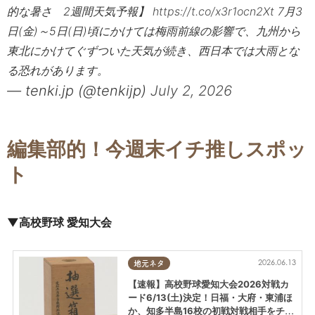
的な暑さ 2週間天気予報】
https://t.co/x3r1ocn2Xt
7月3
日(金)～5日(日)頃にかけては梅雨前線の影響で、九州から
東北にかけてぐずついた天気が続き、西日本では大雨とな
る恐れがあります。
— tenki.jp (@tenkijp)
July 2, 2026
編集部的！今週末イチ推しスポッ
ト
▼
高校野球 愛知大会
2026.06.13
地元ネタ
【速報】高校野球愛知大会2026対戦カ
ード6/13(土)決定！日福・大府・東浦ほ
か、知多半島16校の初戦対戦相手をチェ