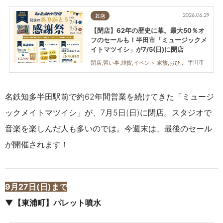
2026.06.29
お店
【閉店】62年の歴史に幕。最大50％オ
フのセールも！半田市「ミュージックメ
イトマツイシ」が7/5(日)に閉店
半田市
閉店,習い事,雑貨,イベント,家族,おひとりさま
名鉄知多半田駅前で約62年間営業を続けてきた「ミュージ
ックメイトマツイシ」が、7月5日(日)に閉店。スタジオで
音楽を楽しんだ人も多いのでは。今週末は、最後のセール
が開催されます！
9月27日(日)まで
▼【東浦町】パレット噴水