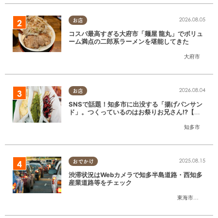
2026.08.05
お店
コスパ最高すぎる大府市「麺屋 龍丸」でボリュ
ーム満点の二郎系ラーメンを堪能してきた
大府市
2026.08.04
お店
SNSで話題！知多市に出没する「揚げパンサン
ド」。つくっているのはお祭りお兄さん!?【ち
たまる調査隊#55】
知多市
2025.08.15
おでかけ
渋滞状況はWebカメラで知多半島道路・西知多
産業道路等をチェック
東海市
,
大府市
,
知