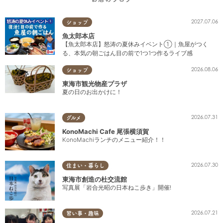
2027.07.06
ショップ
魚太郎本店
【魚太郎本店】怒涛の夏休みイベント①｜魚屋がつく
る、本気の朝ごはん目の前で1つ1つ作るライブ感
2026.08.06
ショップ
東海市観光物産プラザ
夏の日のお出かけに！
2026.07.31
グルメ
KonoMachi Cafe 尾張横須賀
KonoMachiランチのメニュー紹介！！
2026.07.30
住まい・暮らし
東海市創造の杜交流館
写真展「岩合光昭の日本ねこ歩き」開催!
2026.07.21
習い事・趣味