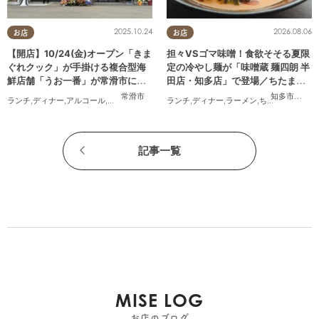
2025.10.24
2026.08.06
お店
お店
【開店】10/24(金)オープン「きま
担々VSゴマ味噌！食欲そそる夏限
ぐれクック」が手掛ける複合型海
定の冷やし麺が「味噌蔵 麺四朗 半
鮮店舗「うお一番」が常滑市に誕
田店・知多店」で登場／ちたまる
生！
広告
常滑市
知多市
,
半田
ランチ
,
ディナー
,
アルコール
,
開店
,
まちネタ
ランチ
,
ディナー
,
ラーメン
,
ちたまる広告
記事一覧
MISE LOG
お店のブログ