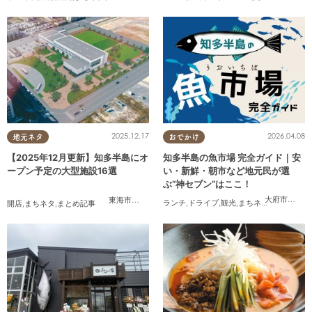
2026.04.08
2025.12.17
おでかけ
地元ネタ
知多半島の魚市場 完全ガイド｜安
【2025年12月更新】知多半島にオ
い・新鮮・朝市など地元民が選
ープン予定の大型施設16選
ぶ“神セブン”はここ！
大府市
,
半田
東海市
,
大府市
,
知多市
,
東浦町
,
常滑市
,
武豊町
ランチ
,
ドライブ
,
観光
,
まちネタ
,
連載
,
家族
,
開店
,
まちネタ
,
まとめ記事