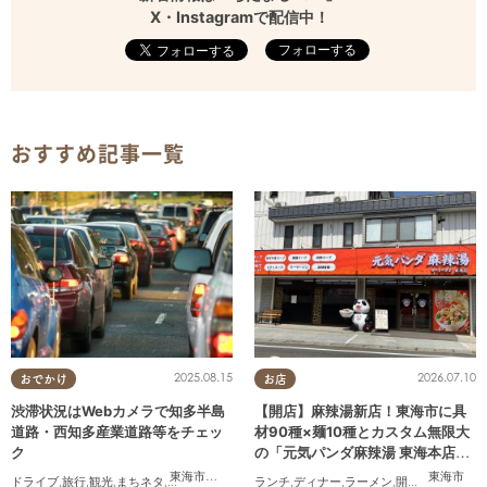
X・Instagramで配信中！
フォローする
おすすめ記事一覧
2025.08.15
2026.07.10
おでかけ
お店
渋滞状況はWebカメラで知多半島
【開店】麻辣湯新店！東海市に具
道路・西知多産業道路等をチェッ
材90種×麺10種とカスタム無限大
ク
の「元気パンダ麻辣湯 東海本店」
が6/12(金)オープン
東海市
,
大府市
,
知多市
,
東浦町
,
常滑市
,
南知多町
東海市
ドライブ
,
旅行
,
観光
,
まちネタ
,
渋滞
ランチ
,
ディナー
,
ラーメン
,
開店
,
夫婦
,
カップ