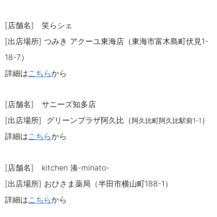
[店舗名] 笑らシェ
[出店場所]
つみき アクーユ東海店（東海市富木島町
伏見
1-
18-7
）
詳細は
こち
ら
から
[店舗名] サニーズ知多店
[出店場所]
グリーンプラザ阿久比
（
）
阿久比町阿久比駅前
1-1
詳細は
こちら
から
[店舗名]
kitchen 湊-minato-
[出店場所] おひさま薬局（半田市横山町
188-1
）
詳細は
こちら
から