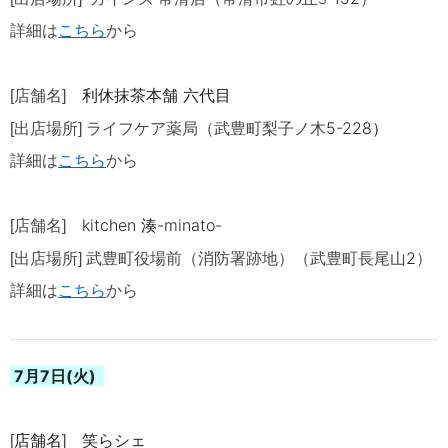
詳細は
こちら
から
利休抹茶本舗 六代目
[店舗名]
5-228
）
[出店場所] ライフケア薬局（武豊町梨子ノ木
詳細は
こちら
から
kitchen 湊-minato-
[店舗名]
2
[出店場所]
武豊町役場前（消防署跡地）（武豊町長尾山
）
詳細は
こちら
から
7月7日(火)
店舗名
笑らシェ
[
]