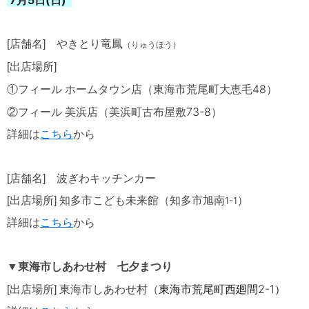
7月5
日(日)
[店舗名] やきとり竜鳳
（りゅうほう）
[出店場所
]
48
①フィール
ホームタウン店（東海市荒尾町大恵毛
）
73-8
②フィール 美浜店（美浜町古布屋敷
）
詳細は
こちら
から
[
店舗名
]
波ぎわキッチンカー
[
出店場所
]
知多市こども未来館
（知多市旭南
1-1
）
詳細は
こちら
から
▼東海市しあわせ村 七夕まつり
東海市荒尾町西廻間
2-1）
[出店場所] 東海市しあわせ村（