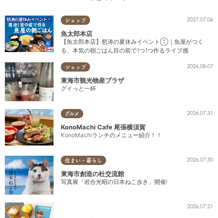
2027.07.06
ショップ
魚太郎本店
【魚太郎本店】怒涛の夏休みイベント①｜魚屋がつく
る、本気の朝ごはん目の前で1つ1つ作るライブ感
2026.08.07
ショップ
東海市観光物産プラザ
グイっと一杯
2026.07.31
グルメ
KonoMachi Cafe 尾張横須賀
KonoMachiランチのメニュー紹介！！
2026.07.30
住まい・暮らし
東海市創造の杜交流館
写真展「岩合光昭の日本ねこ歩き」開催!
2026.07.21