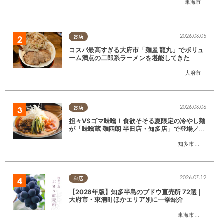
東海市
2026.08.05
お店
コスパ最高すぎる大府市「麺屋 龍丸」でボリュ
ーム満点の二郎系ラーメンを堪能してきた
大府市
2026.08.06
お店
担々VSゴマ味噌！食欲そそる夏限定の冷やし麺
が「味噌蔵 麺四朗 半田店・知多店」で登場／ち
たまる広告
知多市
,
半田市
2026.07.12
お店
【2026年版】知多半島のブドウ直売所 72選｜
大府市・東浦町ほかエリア別に一挙紹介
東海市
,
大府市
,
東