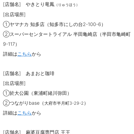
[店舗名]
やきとり竜
鳳
（りゅうほう）
[出店場所]
①ヤマナカ 知多店（知多市にしの台
2-100-6
）
②スーパーセンタートライアル 半田亀崎店（半田市亀崎町
9-117
）
詳細は
こちら
から
[店舗名] あまおと珈琲
[出店場所]
①
於大公園（東浦町緒川弥田）
②つながり
base（
）
大府市半月町
3-29-2
詳細は
こちら
から
[店舗名] 麻婆豆腐専門店 王王