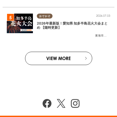
2026.07.03
おでかけ
2026年最新版！愛知県 知多半島花火大会まと
め 【随時更新】
東海市
,
大府市
,
知
VIEW MORE