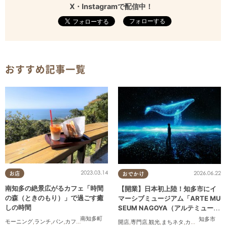
X・Instagramで配信中！
フォローする
おすすめ記事一覧
2023.03.14
2026.06.22
お店
おでかけ
南知多の絶景広がるカフェ「時間
【開業】日本初上陸！知多市にイ
の森（ときのもり）」で過ごす癒
マーシブミュージアム「ARTE MU
しの時間
SEUM NAGOYA（アルテミュージ
アムナゴヤ）」が2026年11月下旬
南知多町
知多市
モーニング
,
ランチ
,
パン
,
カフェ
,
テイクアウト
,
自然
,
行ってみたレポ
開店
,
専門店
,
観光
,
まちネタ
,
カップル
,
友人