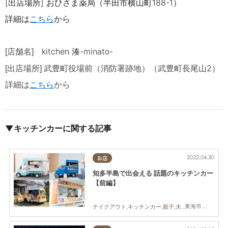
[出店場所] おひさま薬局（半田市横山町
188-1
）
詳細は
こちら
から
kitchen 湊-minato-
[店舗名]
2
[出店場所]
武豊町役場前（消防署跡地）（武豊町長尾山
）
詳細は
こちら
から
▼キッチンカーに関する記事
2022.04.30
お店
知多半島で出会える 話題のキッチンカー
【前編】
東海市,大府市,知多市,阿久比町,半田市,武豊町,南知多町,常滑市,美浜町,東浦町
テイクアウト,キッチンカー,親子,夫婦,家族,カップル,おひとりさま,友人,ペット,知多半島