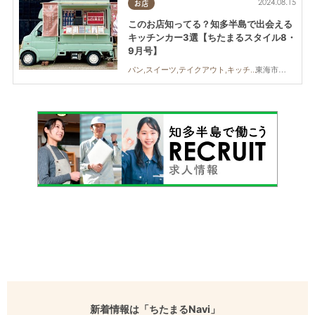
2024.08.15
お店
このお店知ってる？知多半島で出会える
キッチンカー3選【ちたまるスタイル8・
9月号】
東海市,知多市,半田市,常滑市
パン,スイーツ,テイクアウト,キッチンカー,ちたまるスタイル掲載店
新着情報は「ちたまるNavi」