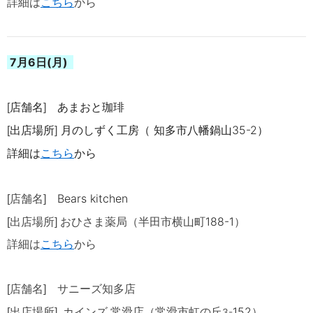
詳細は
こちら
から
7月6日(月)
店舗名
あまおと珈琲
[
]
出店場所
月のしずく工房
（ 知多市八幡鍋山
35-2
）
[
]
詳細は
こちら
から
Bears kitchen
[店舗名]
188-1
[出店場所] おひさま薬局（半田市横山町
）
詳細は
こちら
から
[店舗名] サニーズ知多店
152
[出店場所]
カインズ 常滑店（
常滑市虹の丘
3-
）