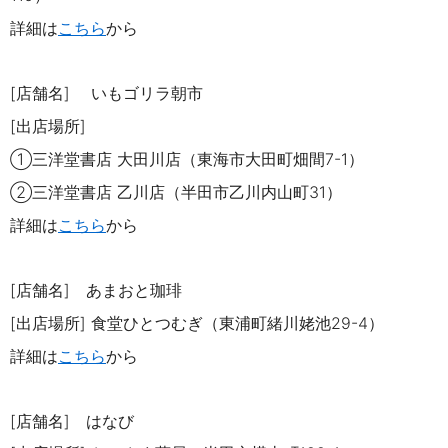
詳細は
こちら
から
[店舗名] いもゴリラ朝市
[出店場所]
①三洋堂書店 大田川店（東海市大田町畑間
7-1
）
②三洋堂書店 乙川店（半田市乙川内山町
31
）
詳細は
こちら
から
[店舗名] あまおと珈琲
[出店場所]
食堂ひとつむぎ（東浦町緒川姥池
29-4
）
詳細は
こちら
から
[店舗名] はなび