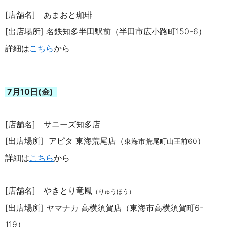
[店舗名] あまおと珈琲
[出店場所]
名鉄知多半田駅前（半田市広小路町
150-6
）
詳細は
こちら
から
7月10日(金)
[店舗名] サニーズ知多店
[出店場所]
アピタ 東海荒尾店
（
）
東海市荒尾町山王前
60
詳細は
こちら
から
[店舗名] やきとり竜鳳
（りゅうほう）
[出店場所
] ヤマナカ
高横須賀店（
東海市高横須賀町6-
119
）