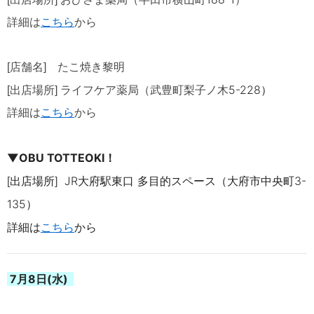
詳細は
こちら
から
[店舗名] たこ焼き黎明
5-228
）
[出店場所] ライフケア薬局（武豊町梨子ノ木
詳細は
こちら
から
▼
OBU TOTTEOKI！
出店場所
JR大府駅東口 多目的スペース（大府市中央町3-
[
]
135）
詳細は
こちら
から
7月8日(水)