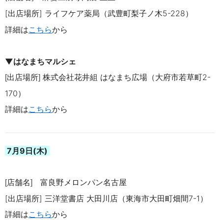
[出店場所] ライフケア薬局（武豊町梨子ノ木
5-228
）
詳細は
こちら
から
▼はなまちマルシェ
出店場所
株式会社花井組 はなまち広場（大府市若草町2-
[
]
170）
詳細は
こちら
から
7月9
日(木)
店舗名
富良野メロンパン名古屋
[
]
[出店場所]
三洋堂書店 大田川店（東海市大田町畑間7-1）
詳細は
こちら
から