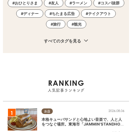
おひとりさま
友人
ラーメン
コスパ抜群
ディナー
ちたまる広告
テイクアウト
旅行
観光
すべてのタグを見る
RANKING
人気記事ランキング
2026.08.06
お店
本格キューバサンドと心地よい音楽で、人と人
をつなぐ場所。東海市「JAMMIN'STANDHOU
SE」に行ってみた