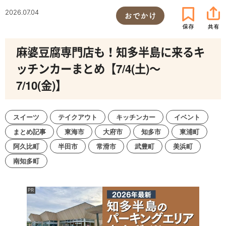
2026.07.04
おでかけ
麻婆豆腐専門店も！知多半島に来るキ
ッチンカーまとめ【7/4(土)～
7/10(金)】
スイーツ
テイクアウト
キッチンカー
イベント
まとめ記事
東海市
大府市
知多市
東浦町
阿久比町
半田市
常滑市
武豊町
美浜町
南知多町