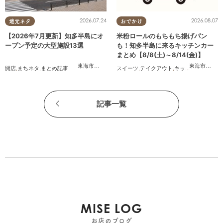
2026.07.24
2026.08.07
地元ネタ
おでかけ
【2026年7月更新】知多半島にオ
米粉ロールのもちもち揚げパン
ープン予定の大型施設13選
も！知多半島に来るキッチンカー
まとめ【8/8(土)～8/14(金)】
東海市
,
大府市
,
知多市
,
美浜町
,
南知多町
東海市
,
大府
開店
,
まちネタ
,
まとめ記事
スイーツ
,
テイクアウト
,
キッチンカー
,
イベ
記事一覧
MISE LOG
お店のブログ