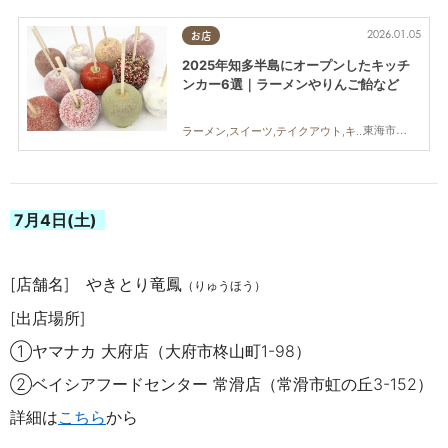
2026.01.05
お店
2025年知多半島にオープンしたキッチ
ンカー6選｜ラーメンやりんご飴など
東海市,知多市,阿久比町,武豊町,美浜町,南知多町
ラーメン,スイーツ,テイクアウト,キッチンカー,開店,まちネタ,まとめ記事
7月4
日(土)
[店舗名] やきとり竜鳳
（りゅうほう）
[出店場所]
①
ヤマナカ 大府店（大府市柊山町
1-98
）
②
ベイシアフードセンター 常滑店（常滑市虹の丘
3-152
）
詳細は
こちら
から