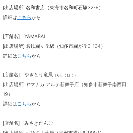
出店場所
名和書店（東海市名和町石塚32-9）
[
]
詳細は
こちら
から
店舗名
YAMABAL
[
]
出店場所
名鉄巽ヶ丘駅（知多市巽が丘3-134）
[
]
詳細は
こちら
から
[店舗名]
やきとり竜
鳳
（りゅうほう）
[出店場所] ヤマナカ アルテ新舞子
店（知多市新舞子南西田
19
）
詳細は
こちら
から
みさきだんご
[店舗名]
188-1
[出店場所] おひさま薬局（半田市横山町
）