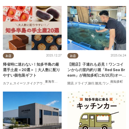
にオープン
2025.12.27
2025.06.24
お店
お店
帰省時に迷わない！知多半島の厳
【開店】子連れも必見！ワンコイ
選手土産＜20選＞｜大人数に配り
ンからの室内釣り堀「Red Sea Br
やすい個包装ギフト
eam」が南知多町に6/2(月)オープ
ン
東海市
,
大府市
,
知多市
,
東浦町
,
阿久比町
,
半田市
,
南知多町
常滑市
,
武豊
カフェ
,
スイーツ
,
テイクアウト
,
まとめ記事
開店
,
ドライブ
,
旅行
,
観光
,
ワンコイン