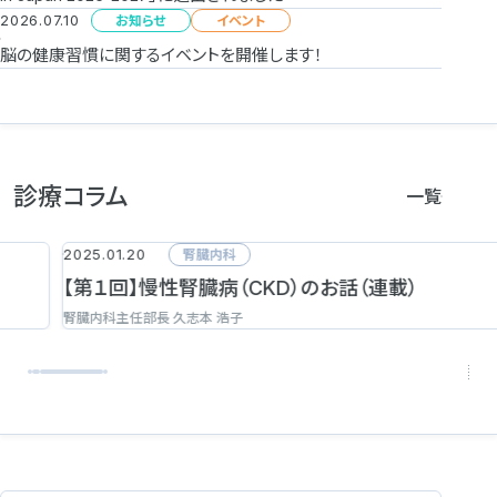
2026.07.10
お知らせ
イベント
脳の健康習慣に関するイベントを開催します！
診療コラム
一覧
2025.01.20
2
腎臓内科
【第１回】慢性腎臓病（CKD）のお話（連載）
腎臓内科主任部長 久志本 浩子
循