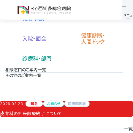
外来
救急外来
（初診・再診）
健康診断・
入院・面会
人間ドック
診療科・部門
相談窓口のご案内一覧
その他のご案内一覧
2026.03.23
緊急
お知らせ
医療関係者
皮膚科の外来診療終了について
一覧