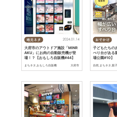
2024.01.14
地元ネタ
おでかけ
大府市のアウトドア施設「MINR
子どもたちの
AKU」にお肉の自動販売機が登
べり台がある
場！？【おもしろ自販機#44】
場公園#10】
まちネタ
,
おもしろ自販機
自然
,
まちネタ
,
親
大府市