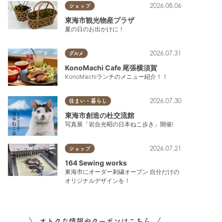
2026.08.06
ショップ
東海市観光物産プラザ
夏の日のお出かけに！
2026.07.31
グルメ
KonoMachi Cafe 尾張横須賀
KonoMachiランチのメニュー紹介！！
東浦町
,
半田市
,
常滑市
2026.07.30
住まい・暮らし
東海市創造の杜交流館
写真展「岩合光昭の日本ねこ歩き」開催!
2026.07.21
ショップ
164 Sewing works
東海市にオーダー刺繍オープン 自分だけの
オリジナルデザインを！
オトクな情報やクーポンはこちら