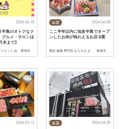
2024.06.18
2024.06.08
お店
多半島のオトクなク
ここ半年以内に知多半島でオープ
｜グルメ・サロンほ
ンしたお肉が味わえるお店 8選
7月末まで】
ダイエット
,
住まい
,
習い事
,
クーポン
開店
,
健康
,
専門店
,
まちネタ
,
まとめ記事
東海市
,
大府市
,
阿久比町
,
半田市
東海市
,
大府市
,
知多市
,
2024.05.15
2024.04.28
お店