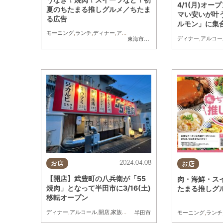
4/1(月)オー
夏のちたまる推しグルメ／ちたま
マい安いが叶
る広告
ルモン」に集
モーニング
,
ランチ
,
ディナー
,
アルコール
,
スイーツ
,
ちたまるスタイル掲
ディナー
,
アルコー
東海市
,
大府市
,
知多市
,
半田市
2024.04.08
お店
お店
【開店】武豊町の八兵衛が「55
肉・海鮮・ス
焼肉」となって半田市に3/16(土)
たまる推しグ
移転オープン
ディナー
,
アルコール
,
開店
,
家族
,
友人
モーニング
,
ランチ
半田市