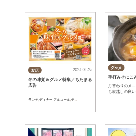
グルメ
2024.01.25
お店
手打みそにこみ
冬の味覚＆グルメ特集／ちたまる
広告
月替わりのメニ
ち喉越しの良い
ランチ
,
ディナー
,
アルコール
,
テイクアウト
,
ちたまるスタイル掲載店