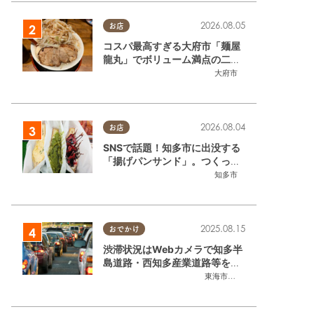
2026.08.05
お店
コスパ最高すぎる大府市「麺屋
龍丸」でボリューム満点の二郎
系ラーメンを堪能してきた
大府市
2026.08.04
お店
SNSで話題！知多市に出没する
「揚げパンサンド」。つくって
いるのはお祭りお兄さん!?【ち
知多市
たまる調査隊#55】
2025.08.15
おでかけ
渋滞状況はWebカメラで知多半
島道路・西知多産業道路等をチ
ェック
東海市
,
大府市
,
知多市
,
東浦町
,
常