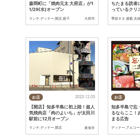
森岡町に「焼肉元太 大府店」が1
ちたまる読者
1/29(水)オープン
っているクリ
ランチ
,
ディナー
,
開店
,
親子
季節ネタ
,
連載
,
夫
大府市
2023.12.05
お店
お店
【開店】知多半島に初上陸！超人
知多半島で忘
気焼肉店「肉のよいち」が太田川
るならここ！
駅前に12月オープン
まる広告
ランチ
,
ディナー
,
開店
ディナー
,
アルコー
東海市