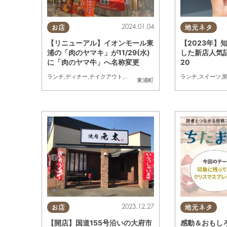
2024.01.04
お店
地元ネタ
【リニューアル】イオンモール東
【2023年】
浦の「肉のヤマキ」が11/29(水)
した新店人気
に「肉のヤマ牛」へ名称変更
20
ランチ
,
ディナー
,
テイクアウト
,
開店
ランチ
,
スイーツ
,
東浦町
2023.12.27
お店
地元ネタ
【開店】国道155号沿いの大府市
感動＆おもし