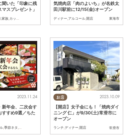
に聞いた「印象に残
気焼肉店「肉のよいち」が名鉄太
スマスプレゼント」
田川駅前に12/15(金)オープン
婦
,
家族
,
カップル
ディナー
,
アルコール
,
開店
東海市
2023.11.24
2023.10.09
お店
・新年会、二次会す
【開店】女子会にも！「焼肉ダイ
おすすめ9選／ちた
ニング 仁」が9/30(土)常滑市に
オープン
ル
,
季節ネタ
,
ちたまるスタイル掲載店
ランチ
,
ディナー
,
開店
常滑市