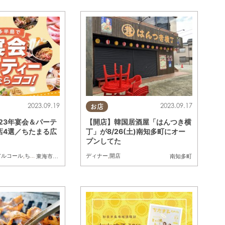
2023.09.19
2023.09.17
お店
23年宴会＆パーテ
【開店】韓国居酒屋「はんつき横
店4選／ちたまる広
丁」が8/26(土)南知多町にオー
プンしてた
アルコール
,
ちたまる広告
,
クーポン
ディナー
,
開店
東海市
,
大府市
南知多町