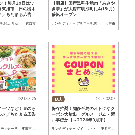
プン！毎月29日はウ
【開店】国産黒毛牛焼肉「あみや
う東海市「日の出ホ
き亭」が大府市明成町に4/15(月)
合／ちたまる広告
移転オープン
載店
,
まとめ記事
,
ちたまる広告
,
クーポン
ル
,
開店
,
ちたまる広告
ランチ
,
ディナー
,
アルコール
,
開店
,
親子
,
家族
,
友人
東海市
大府市
2024.03.25
2024.02.06
お店
イーツなど！春のち
保存推奨！知多半島のオトクなク
ルメ／ちたまる広告
ーポン大放出｜グルメ・ジム・習
い事ほか【～2024年3月末】
,
ディナー
,
ラーメン
,
カフェ
,
スイーツ
ランチ
,
テイクアウト
,
ディナー
,
ちたまるスタイル掲載店
,
ダイエット
,
住まい
,
習い事
,
まとめ記事
,
クーポン
,
ち
東海市
,
大府市
,
知多市
,
半田市
東海市
,
大府市
,
知多市
,