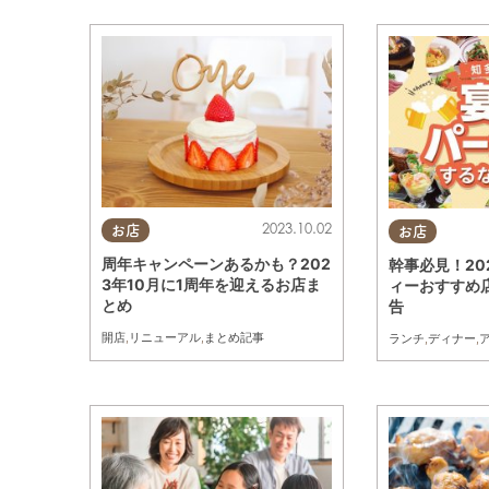
2023.10.02
お店
お店
周年キャンペーンあるかも？202
幹事必見！20
3年10月に1周年を迎えるお店ま
ィーおすすめ
とめ
告
開店
,
リニューアル
,
まとめ記事
ランチ
,
ディナー
,