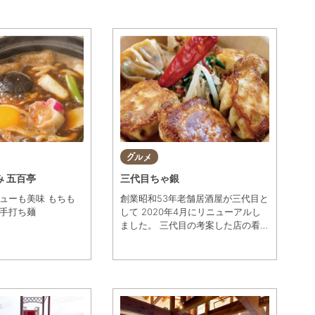
グルメ
 五百亭
三代目ちゃ銀
ューも美味 もちも
創業昭和53年老舗居酒屋が三代目と
手打ち麺
して 2020年4月にリニューアルし
ました。 三代目の考案した店の看
板メニューの台湾餃子は、テレビで
も取り上げられたおすすめの1品で
す。 初代から受け継いだ、銀だら
照り焼き、ホルモン鉄板焼きなど、
100種類の料理と100種類のドリン
クで 飽きさせない地元に根付いた