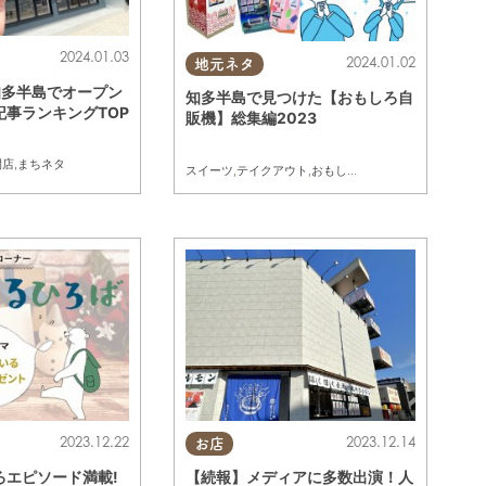
2024.01.03
2024.01.02
地元ネタ
知多半島でオープン
知多半島で見つけた【おもしろ自
記事ランキングTOP
販機】総集編2023
開店
,
まちネタ
スイーツ
,
テイクアウト
,
おもしろ自販機
2023.12.22
2023.12.14
お店
ろエピソード満載!
【続報】メディアに多数出演！人