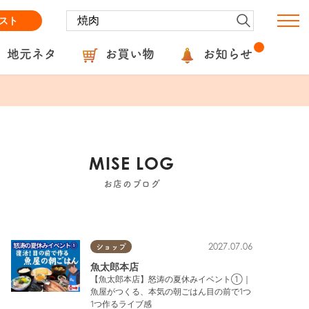
スト
地元ネタ
お買い物
お知らせ
MISE LOG
お店のブログ
2027.07.06
ショップ
魚太郎本店
【魚太郎本店】怒涛の夏休みイベント①｜
魚屋がつくる、本気の朝ごはん目の前で1つ
1つ作るライブ感