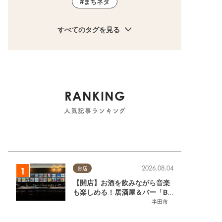
まちネタ
すべてのタグを見る
RANKING
人気記事ランキング
2026.08.04
お店
【開店】お酒を飲みながら音楽
も楽しめる！居酒屋＆バー「BL
OOMY（ブルーミー）」が7/3
半田市
(金)半田市でオープン