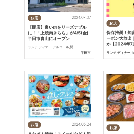
2024.07.07
お店
お店
【開店】良い肉をリーズナブル
保存推奨！知
に！「上焼肉きらら」が4/5(金)
ーポン大放出
半田市青山にオープン
か【2024年
ランチ
,
ディナー
,
アルコール
,
開店
,
まちネタ
ランチ
,
ディナー
,
半田市
2024.05.24
お店
お店
うなぎ！焼肉！スイーツなど！初