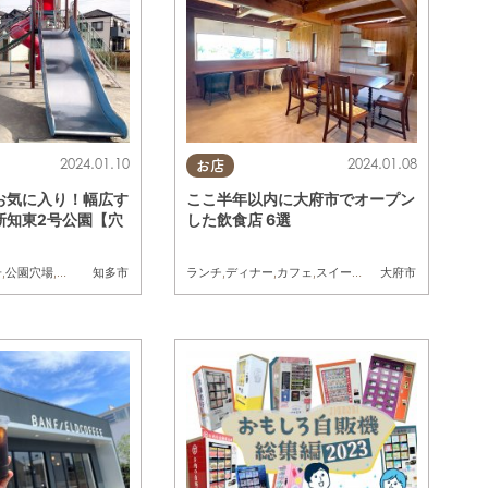
居酒屋です。 カウンター8席、テー
ブル席2卓、個室のお座敷 が1室、
ダーツが完備したテーブル席が16席
コース料理や飲み放題の設定もあ
り。 お一人さまから、家族連れ、
グループのお客様まで、 幅広くご
利用頂けます。
2024.01.10
2024.01.08
お店
お気に入り！幅広す
ここ半年以内に大府市でオープン
新知東2号公園【穴
した飲食店 6選
子
,
公園穴場
,
公園
ランチ
,
ディナー
,
カフェ
,
スイーツ
,
開店
,
家族
知多市
大府市