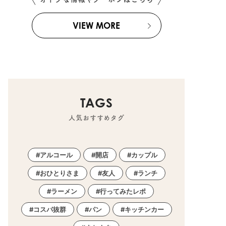
VIEW MORE
TAGS
人気おすすめタグ
アルコール
開店
カップル
おひとりさま
友人
ランチ
ラーメン
行ってみたレポ
コスパ抜群
パン
キッチンカー
たまる広告
半田市
,
常滑市