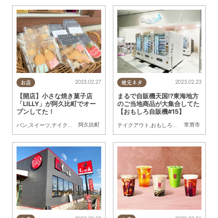
2023.02.27
2023.02.23
お店
地元ネタ
【開店】小さな焼き菓子店
まるで自販機天国!?東海地方
「LILLY」が阿久比町でオー
のご当地商品が大集合してた
プンしてた！
【おもしろ自販機#15】
阿久比町
常滑市
パン
,
スイーツ
,
テイクアウト
,
開店
,
親子
,
友人
テイクアウト
,
おもしろ自販機