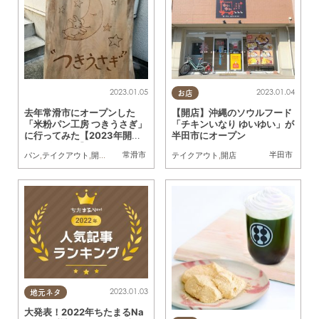
2023.01.05
2023.01.04
お店
去年常滑市にオープンした
【開店】沖縄のソウルフード
「米粉パン工房 つきうさぎ」
「チキンいなり ゆいゆい」が
に行ってみた【2023年開運
半田市にオープン
ウサギめぐり】
常滑市
半田市
パン
,
テイクアウト
,
開店
,
行ってみたレポ
テイクアウト
,
開店
2023.01.03
地元ネタ
大発表！2022年ちたまるNa