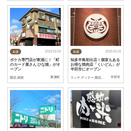
2023.02.03
2023.02.02
お店
お店
ポケカ専門店が東浦に！「町
知多半島初出店！個室もある
のカード屋さん ひな猫」がオ
お得な焼肉店「くいどん」が
ープン
半田市にオープン
東浦町
半田市
開店
,
雑貨
ランチ
,
ディナー
,
開店
,
家族
,
友人