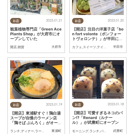
2023.01.21
2023.01.20
お店
お店
観葉植物専門店「Green Ace
【開店】注目の洋菓子店「bo
Plants Shop」が大府市にオ
n fort volonte（ボンフォー
ープンしていた
トヴォロンテ）」が半田にオ
ープン！
大府市
半田市
開店
,
雑貨
カフェ
,
スイーツ
,
テイクアウト
,
開店
,
家族
,
2023.01.18
2023.01.19
お店
お店
【開店】可愛すぎるネコのパ
【開店】東浦駅すぐ！鶏白湯
ン!?「Renard（ルナー
スープが自慢のラーメン店
ル）」が武豊町にオープン
「鶏そば ぶんろく」がオープ
ン
東浦町
武豊町
モーニング
,
ランチ
,
パン
,
カフェ
,
スイーツ
,
ランチ
,
ディナー
,
ラーメン
,
開店
,
おひとりさま
,
友人