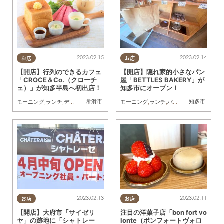
2023.02.15
2023.02.14
お店
お店
【開店】行列のできるカフェ
【開店】隠れ家的小さなパン
「CROCE＆Co.（クローチ
屋「BETTLES BAKERY」が
ェ）」が知多半島へ初出店！
知多市にオープン！
常滑市
知多市
モーニング
,
ランチ
,
ディナー
,
パン
,
カフェ
,
開店
モーニング
,
ランチ
,
パン
,
テイクアウト
,
開
2023.02.13
2023.02.11
お店
お店
【開店】大府市「サイゼリ
注目の洋菓子店「bon fort vo
ヤ」の跡地に「シャトレー
lonte（ボンフォートヴォロ