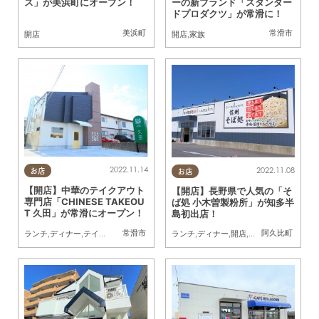
ス」が美浜町にオープン！
ーの新ブランド「スタンダー
ドプロダクツ」が常滑に！
美浜町
常滑市
開店
開店
,
家族
2022.11.14
2022.11.08
お店
お店
【開店】中華のテイクアウト
【開店】長野県で人気の「そ
専門店「CHINESE TAKEOU
ば処 小木曽製粉所」が知多半
T 久田」が常滑にオープン！
島初出店！
常滑市
阿久比町
ランチ
,
ディナー
,
テイクアウト
,
開店
,
家族
,
おひとりさま
ランチ
,
ディナー
,
開店
,
家族