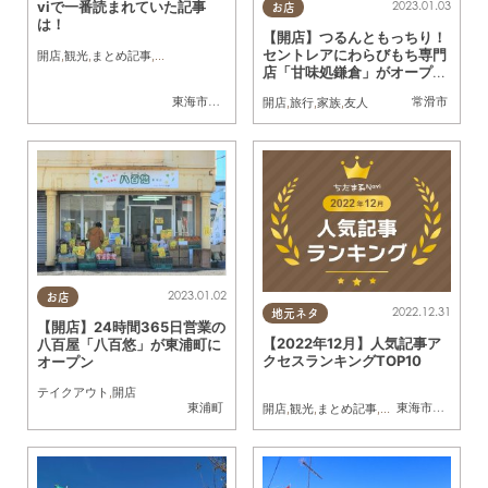
2023.01.03
viで一番読まれていた記事
お店
は！
【開店】つるんともっちり！
セントレアにわらびもち専門
開店
,
観光
,
まとめ記事
,
家族
店「甘味処鎌倉」がオープ
ン！
東海市
,
大府市
,
知多市
,
阿久比町
,
半田市
,
武豊町
常滑市
,
南知多町
,
常
開店
,
旅行
,
家族
,
友人
2023.01.02
お店
2022.12.31
地元ネタ
【開店】24時間365日営業の
【2022年12月】人気記事ア
八百屋「八百悠」が東浦町に
クセスランキングTOP10
オープン
テイクアウト
,
開店
東浦町
東海市
,
大府市
,
知
開店
,
観光
,
まとめ記事
,
家族