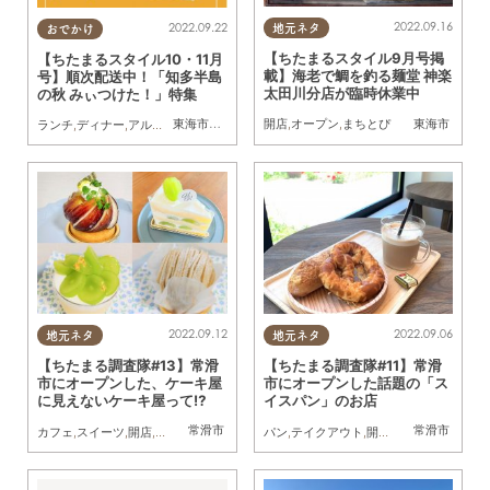
2022.09.16
2022.09.22
地元ネタ
おでかけ
【ちたまるスタイル9月号掲
【ちたまるスタイル10・11月
載】海老で鯛を釣る麺堂 神楽
号】順次配送中！「知多半島
太田川分店が臨時休業中
の秋 みぃつけた！」特集
東海市
,
大府市
,
知多市
,
阿久比町
,
半田市
,
武豊町
東海市
,
南知多町
,
常
開店
,
オープン
,
まちとぴ
ランチ
,
ディナー
,
アルコール
,
ラーメン
,
カフェ
,
スイーツ
,
テイクアウト
,
開店
,
ビューテ
2022.09.12
2022.09.06
地元ネタ
地元ネタ
【ちたまる調査隊#13】常滑
【ちたまる調査隊#11】常滑
市にオープンした、ケーキ屋
市にオープンした話題の「ス
に見えないケーキ屋って⁉
イスパン」のお店
常滑市
常滑市
カフェ
,
スイーツ
,
開店
,
ちたまる調査隊
,
ホウリュウ
パン
,
テイクアウト
,
ケーキ
,
開店
,
ちたまる調査隊
,