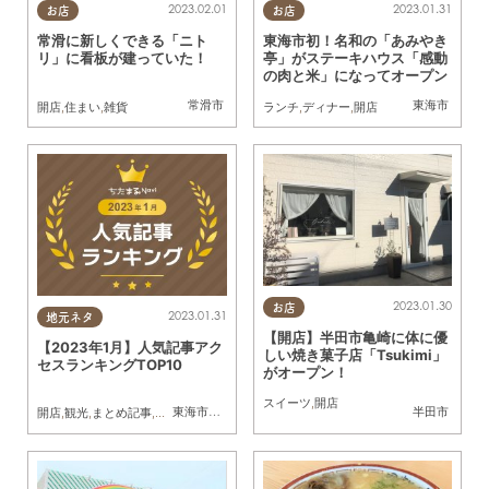
2023.02.01
2023.01.31
お店
お店
常滑に新しくできる「ニト
東海市初！名和の「あみやき
リ」に看板が建っていた！
亭」がステーキハウス「感動
の肉と米」になってオープン
常滑市
東海市
開店
,
住まい
,
雑貨
ランチ
,
ディナー
,
開店
2023.01.30
お店
2023.01.31
地元ネタ
【開店】半田市亀崎に体に優
【2023年1月】人気記事アク
しい焼き菓子店「Tsukimi」
セスランキングTOP10
がオープン！
スイーツ
,
開店
東海市
,
大府市
,
知多市
,
阿久比町
,
半田市
,
武豊町
半田市
,
南知多町
,
常
開店
,
観光
,
まとめ記事
,
家族