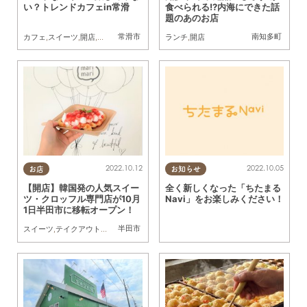
い？トレンドカフェin常滑
食べられる!?内海にできた話
題のあのお店
常滑市
南知多町
カフェ
,
スイーツ
,
開店
,
観光
,
家族
,
カップル
,
友人
ランチ
,
トレンド
,
開店
2022.10.12
2022.10.05
お店
お知らせ
【開店】韓国発の人気スイー
全く新しくなった「ちたまる
ツ・クロッフル専門店が10月
Navi」をお楽しみください！
1日半田市に移転オープン！
半田市
スイーツ
,
テイクアウト
,
開店
,
リニューアル
,
カップル
,
友人