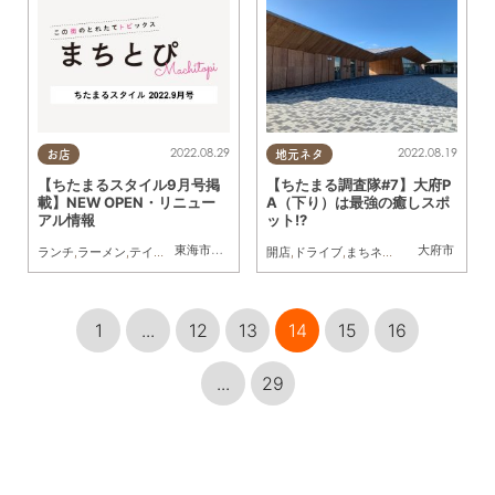
2022.08.29
2022.08.19
お店
地元ネタ
【ちたまるスタイル9月号掲
【ちたまる調査隊#7】大府P
載】NEW OPEN・リニュー
A（下り）は最強の癒しスポ
アル情報
ット!?
東海市
,
大府市
,
東浦町
大府市
ランチ
,
ラーメン
,
テイクアウト
,
開店
,
ビューティー
開店
,
ドライブ
,
オープン
,
まちネタ
,
まちとぴ
,
ちたまる調査隊
,
東浦町
,
大府市
,
,
1
...
12
13
14
15
16
...
29