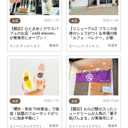
2022.11.07
2022.11.04
お店
お店
【開店】心ときめくグラスパ
【リニューアル】フランス出
フェのお店「café eleven」
身のシェフがつくる本場の味
が東海市にオープン！
「カフェ・ベレクー」が新し
くなった！
東海市
常滑市
ランチ
,
ディナー
,
カフェ
,
スイーツ
,
開店
,
おひとりさま
モーニング
,
友人
,
ランチ
,
スイーツ
,
開店
,
家族
,
お
2022.11.01
2022.10.30
お店
お店
「櫻井・有吉 THE夜会」で放
【開店】わらび餅が入ったシ
送！話題のフルーサンドがつ
ュークリームが人気の「菓子
いに知多半島に！
処げんまる」が東海市にオー
プン！
常滑市
東海市
スイーツ
,
テイクアウト
,
開店
スイーツ
,
テイクアウト
,
開店
,
家族
,
おひと