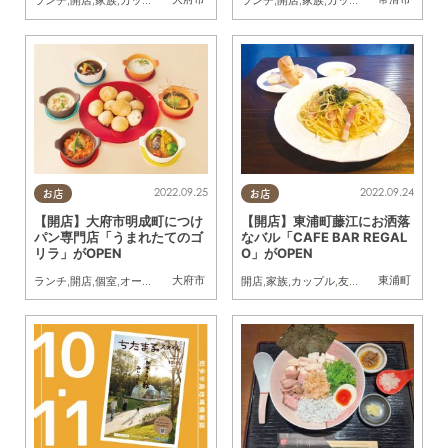
ランチ
,
開店
,
家族
,
カップル
,
オープン
,
まちとぴ
ランチ
,
大府市
,
開店
,
中華
,
家族
,
飲茶
,
カップル
,
友人
,
オープン
,
2022.09.25
2022.09.24
お店
お店
【開店】大府市明成町につけ
【開店】東浦町藤江にお洒落
パン専門店「うまれたてのゴ
なバル「CAFE BAR REGAL
リラ」がOPEN
O」がOPEN
大府市
東浦町
ランチ
,
開店
,
個室
,
オープン
,
まちとぴ
,
大府市
開店
,
アピタパワー
,
家族
,
カップル
,
つけパン
,
友人
,
オープン
,
まちと