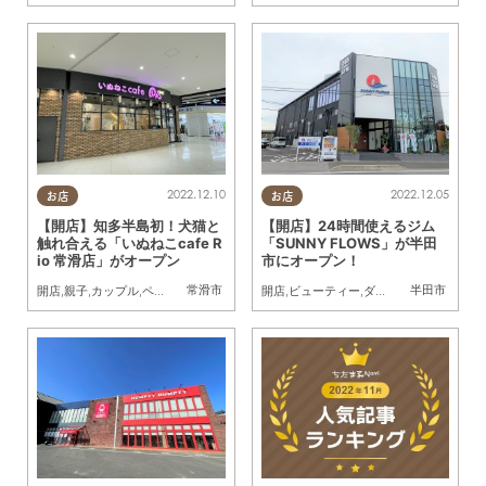
2022.12.10
2022.12.05
お店
お店
【開店】知多半島初！犬猫と
【開店】24時間使えるジム
触れ合える「いぬねこcafe R
「SUNNY FLOWS」が半田
io 常滑店」がオープン
市にオープン！
常滑市
半田市
開店
,
親子
,
カップル
,
ペット
開店
,
ビューティー
,
ダイエット