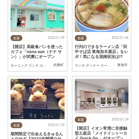
2023.01.29
2023.01.26
お店
お店
【開店】高級食パンを使った
行列のできるラーメン店「田
カフェ「nana sun（ナナ サ
中そば店 東海加木屋店」をレ
ン）」が武豊にオープン
ポ！気になる混雑状況は!?
武豊町
東海市
モーニング
,
ランチ
,
カフェ
,
スイーツ
,
開店
,
親子
ランチ
,
ディナー
,
ラーメン
,
開店
2023.01.24
お店
2023.01.25
お店
【開店】イオン常滑に非接触
型土産店「メイドイントーカ
期間限定で出会えるきゅるん
イ Quick Go 」がオープン
とウサギ【2023年開運ウサ