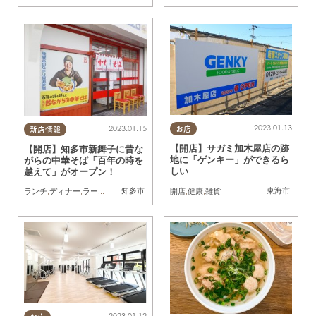
2023.01.13
2023.01.15
お店
新店情報
【開店】サガミ加木屋店の跡
【開店】知多市新舞子に昔な
地に「ゲンキー」ができるら
がらの中華そば「百年の時を
しい
越えて」がオープン！
知多市
東海市
開店
,
健康
,
雑貨
ランチ
,
ディナー
,
ラーメン
,
開店
,
家族
,
友人
2023.01.12