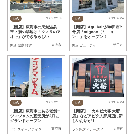
2023.02.08
2023.02.06
お店
お店
【開店】東海市の天然温泉・
【開店】Agu.hairが半田市2
玉ノ湯の跡地は「クスリのア
号店「mignon（ミニョ
オキ」ができるらしい
ン）」をオープン！
東海市
半田市
開店
,
健康
,
雑貨
開店
,
ビューティー
2023.02.05
2023.02.04
お店
お店
【開店】東海市にある老舗コ
【開店】「カルビ大将 大府
ジマジャムの直売所が2月に
店」などアピタ大府周辺に新
グランドオープン
しいお店が！
東海市
大府市
パン
,
スイーツ
,
テイクアウト
,
開店
ランチ
,
ディナー
,
スイーツ
,
テイクアウト
,