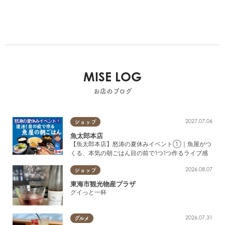
MISE LOG
お店のブログ
2027.07.06
ショップ
魚太郎本店
【魚太郎本店】怒涛の夏休みイベント①｜魚屋がつ
くる、本気の朝ごはん目の前で1つ1つ作るライブ感
2026.08.07
ショップ
東海市観光物産プラザ
グイっと一杯
2026.07.31
グルメ