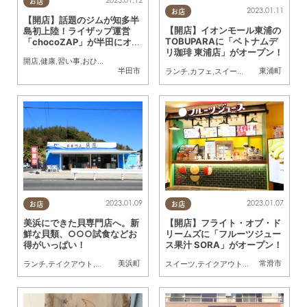
お店
2023.01.11
お店
【開店】話題のジムが知多半
【開店】イオンモール東浦の
島初上陸！ライザップ運営
TOBUPARAに「ベトナムデ
「chocoZAP」が半田にオー
リ珈琲 東浦店」がオープン！
プン
開店
,
健康
,
習い事
,
おひとりさま
,
トレンド
半田市
東浦町
ランチ
,
カフェ
,
スイーツ
,
開店
,
親子
,
家族
,
友
2023.01.09
2023.01.07
お店
お店
美浜にできた貝専門店へ。新
【開店】フライト・オブ・ド
鮮な貝類、○○○試食などお
リームズに「フルーツジュー
得がいっぱい！
ス果汁 SORA」がオープン！
美浜町
常滑市
ランチ
,
テイクアウト
,
家族
,
カップル
,
友人
スイーツ
,
テイクアウト
,
開店
,
旅行
,
家族
,
友