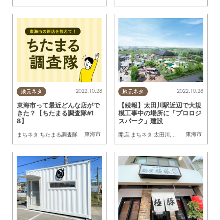
2022.10.28
2022.10.28
地元ネタ
地元ネタ
東海市って最近どんな店がで
【続報】太田川駅近辺で大規
きた？【ちたまる調査隊#1
模工事中の場所に「プロロジ
8】
スパーク」建設
東海市
東海市
まちネタ
,
ちたまる調査隊
開店
,
まちネタ
,
太田川
,
プロロジスパーク