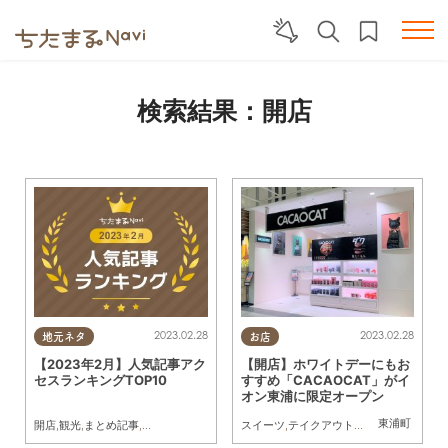
検索結果：開店
2023.02.28
2023.02.28
地元ネタ
お店
【2023年2月】人気記事アク
【開店】ホワイトデーにもお
セスランキングTOP10
すすめ「CACAOCAT」がイ
オン東浦に限定オープン
東浦町
開店
,
観光
,
まとめ記事
,
家族
スイーツ
,
テイクアウト
,
開店