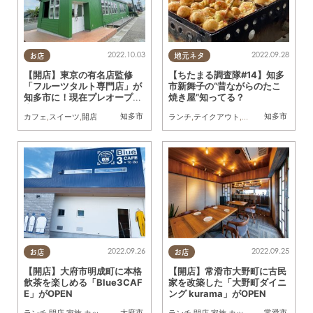
2022.10.03
2022.09.28
お店
地元ネタ
【開店】東京の有名店監修
【ちたまる調査隊#14】知多
「フルーツタルト専門店」が
市新舞子の“昔ながらのたこ
知多市に！現在プレオープン
焼き屋”知ってる？
中
知多市
知多市
カフェ
,
スイーツ
,
開店
ランチ
,
テイクアウト
,
ドライブ
,
ちたまる調
2022.09.26
2022.09.25
お店
お店
【開店】大府市明成町に本格
【開店】常滑市大野町に古民
飲茶を楽しめる「Blue3CAF
家を改築した「大野町ダイニ
E」がOPEN
ング kurama」がOPEN
大府市
常滑市