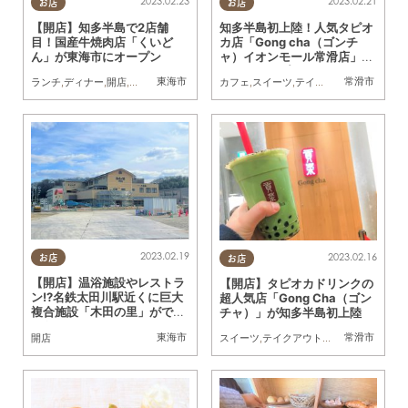
2023.02.23
2023.02.21
お店
お店
【開店】知多半島で2店舗
知多半島初上陸！人気タピオ
目！国産牛焼肉店「くいど
カ店「Gong cha（ゴンチ
ん」が東海市にオープン
ャ）イオンモール常滑店」が
ついにオープン！
東海市
常滑市
ランチ
,
ディナー
,
開店
,
家族
,
友人
カフェ
,
スイーツ
,
テイクアウト
,
開店
2023.02.19
2023.02.16
お店
お店
【開店】温浴施設やレストラ
【開店】タピオカドリンクの
ン!?名鉄太田川駅近くに巨大
超人気店「Gong Cha（ゴン
複合施設「木田の里」ができ
チャ）」が知多半島初上陸
るらしい
東海市
常滑市
開店
スイーツ
,
テイクアウト
,
開店
,
トレンド