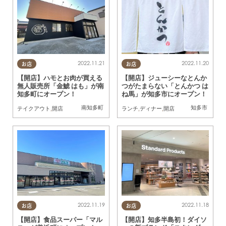
2022.11.21
2022.11.20
お店
お店
【開店】ハモとお肉が買える
【開店】ジューシーなとんか
無人販売所「金鯱 はも」が南
つがたまらない「とんかつ は
知多町にオープン！
ね馬」が知多市にオープン！
南知多町
知多市
テイクアウト
,
開店
ランチ
,
ディナー
,
開店
2022.11.19
2022.11.18
お店
お店
【開店】食品スーパー「マル
【開店】知多半島初！ダイソ