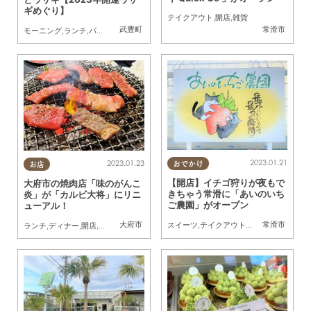
ギめぐり】
テイクアウト
,
開店
,
雑貨
武豊町
常滑市
モーニング
,
ランチ
,
パン
,
カフェ
,
行ってみたレポ
2023.01.21
2023.01.23
おでかけ
お店
【開店】イチゴ狩りが夜もで
大府市の焼肉店「味のがんこ
きちゃう常滑に「あいのいち
炎」が「カルビ大将」にリニ
ご農園」がオープン
ューアル！
大府市
常滑市
スイーツ
,
テイクアウト
,
開店
,
アウトドア
,
ランチ
,
ディナー
,
開店
,
家族
,
友人