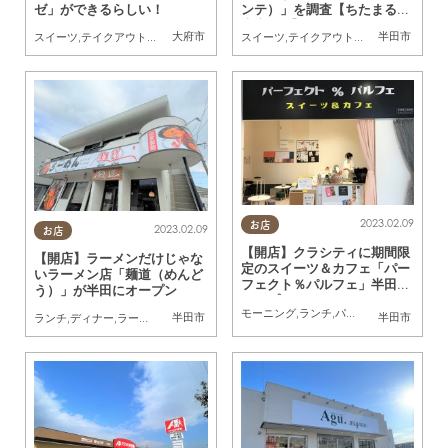
ゼ」ができるらしい！
ンテ）」を調査【ちたまる調
査隊#27】
大府市
半田市
スイーツ
,
テイクアウト
,
開店
スイーツ
,
テイクアウト
,
開店
,
ちたまる調査
2023.02.09
お店
2023.02.09
お店
【開店】クラシティに期間限
【開店】ラーメンだけじゃな
定のスイーツ＆カフェ「パー
いラーメン店「麺道（めんど
フェクト％パルフェ」半田に
う）」が半田にオープン
オープン
モーニング
,
ランチ
,
パン
,
カフェ
,
スイーツ
,
半田市
半田市
ランチ
,
ディナー
,
ラーメン
,
開店