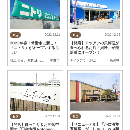
2022.12.26
2022.12.25
お店
お店
2023年春！常滑市に新しく
【開店】アツアツの貝料理が
「ニトリ」がオープンするら
食べられるお店「貝匠」が美
しい
浜町にオープン！
常滑市
美浜町
開店
,
住まい
,
雑貨
,
まちネタ
テイクアウト
,
開店
2022.12.21
2022.12.24
お店
お店
【リニューアル】「かに海隻
【開店】ほっこり＆お洒落空
五稜亭」が「しゃぶしゃぶ和
間の「田舎寿司 kotohogi」