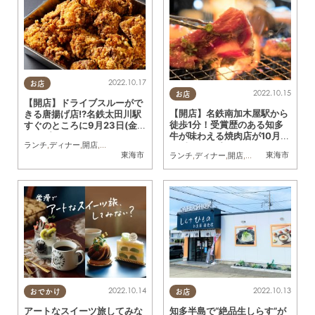
2022.10.17
お店
2022.10.15
お店
【開店】ドライブスルーがで
【開店】名鉄南加木屋駅から
きる唐揚げ店!?名鉄太田川駅
徒歩1分！受賞歴のある知多
すぐのところに9月23日(金)
牛が味わえる焼肉店が10月1
オープン！
ランチ
,
ディナー
,
開店
,
家族
,
おひとりさま
日(土)オープン
東海市
東海市
ランチ
,
ディナー
,
開店
,
家族
,
おひとりさま
2022.10.14
2022.10.13
おでかけ
お店
アートなスイーツ旅してみな
知多半島で“絶品生しらす”が