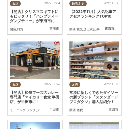
2022.12.04
2022.11.30
お店
地元ネタ
【開店】クリスマスギフトに
【2022年11月】人気記事ア
もピッタリ！「ハンプティー
クセスランキングTOP10
ダンプティー」が東海市にオ
ープン！
東海市
東海市
,
大府市
,
知
開店
,
雑貨
開店
,
観光
,
まとめ記事
,
家族
2022.11.26
2022.11.23
お店
お店
【開店】松屋フーズのカレー
常滑に新しくできたダイソー
専門店「マイカリー食堂 半田
の新ブランド「スタンダード
店」が半田市に！
プロダクツ」購入品紹介！
半田市
常滑市
モーニング
,
ランチ
,
ディナー
,
開店
,
コスパ抜群
開店
,
雑貨