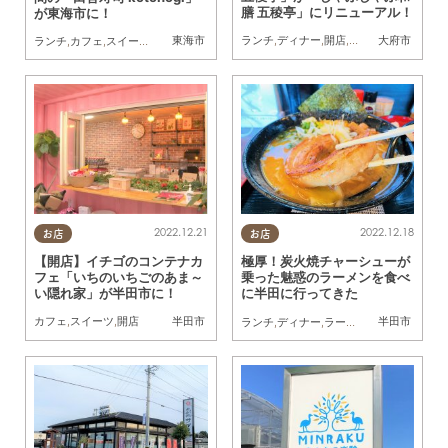
膳 五稜亭」にリニューアル！
が東海市に！
東海市
大府市
ランチ
,
ディナー
,
開店
,
コスパ抜群
,
個室
ランチ
,
カフェ
,
スイーツ
,
テイクアウト
,
開店
2022.12.21
2022.12.18
お店
お店
【開店】イチゴのコンテナカ
極厚！炭火焼チャーシューが
フェ「いちのいちごのあま～
乗った魅惑のラーメンを食べ
い隠れ家」が半田市に！
に半田に行ってきた
半田市
半田市
カフェ
,
スイーツ
,
開店
ランチ
,
ディナー
,
ラーメン
,
開店