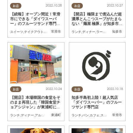
2022.10.28
2022.10.27
お店
お店
【続報】オープン間近！常滑
【開店】極限まで煮込んだ超
市にできる「ダイワスーパ
濃厚とんこつスープがたまら
ー」のフルーツサンド専門店
ない「麺屋 極豚」が知多市に
のコンテナハウスができてた
オープン！
常滑市
知多市
スイーツ
,
テイクアウト
,
開店
,
トレンド
ランチ
,
ディナー
,
ラーメン
,
開店
,
家族
,
おひ
2022.10.24
2022.10.18
お店
お店
【開店】本場韓国の食堂をそ
知多半島初上陸！超人気店
のまま再現した「韓国食堂チ
「ダイワスーパー」のフルー
ョアシジャン」が東浦町にオ
ツサンド専門店
ープン！
東浦町
常滑市
ランチ
,
ディナー
,
アルコール
,
開店
,
家族
,
友人
ランチ
,
パン
,
カフェ
,
スイーツ
,
テイクアウ