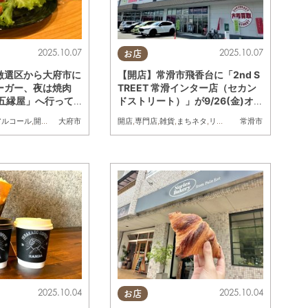
2025.10.07
2025.10.07
お店
激選区から大府市に
【開店】常滑市飛香台に「2nd S
ーガー、夜は焼肉
TREET 常滑インター店（セカン
 五縁屋」へ行って
ドストリート）」が9/26(金)オ
る広告
ープン
アルコール
,
開店
,
行ってみたレポ
,
ちたまる広告
開店
,
専門店
,
雑貨
,
まちネタ
,
リサイクルショップ
大府市
常滑市
2025.10.04
2025.10.04
お店