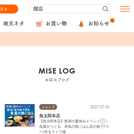
スト
地元ネタ
お買い物
お知らせ
MISE LOG
お店のブログ
2027.07.06
ショップ
魚太郎本店
【魚太郎本店】怒涛の夏休みイベント①｜
魚屋がつくる、本気の朝ごはん目の前で1つ
1つ作るライブ感