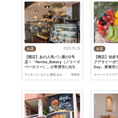
2025.09.23
お店
お店
【開店】あの人気パン屋の2号
【開店】知多
店！「Nories_Bakery（ノリーズ
グアサイーボウ
ベーカリー）」が常滑市に9/3
Day」東海市に
(水)オープン
ランチ
,
パン
,
カフェ
,
開店
,
おひとりさま
スイーツ
,
テイクア
常滑市