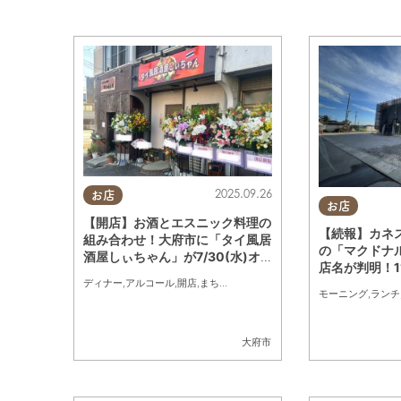
2025.09.26
お店
お店
【開店】お酒とエスニック料理の
【続報】カネ
組み合わせ！大府市に「タイ風居
の「マクドナ
酒屋しぃちゃん」が7/30(水)オ
店名が判明！11
ープン
ディナー
,
アルコール
,
開店
,
まちネタ
,
家族
,
KURUTOHP
モーニング
,
ランチ
大府市