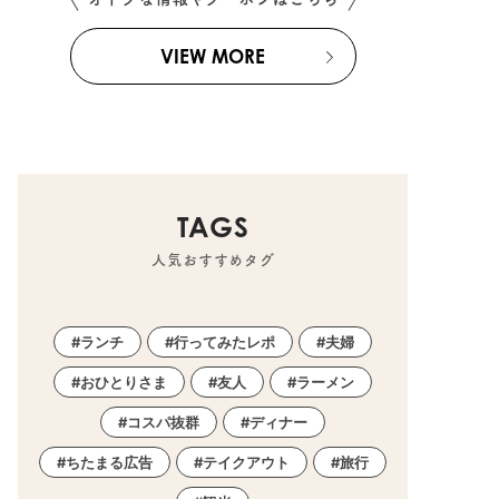
VIEW MORE
TAGS
人気おすすめタグ
ランチ
行ってみたレポ
夫婦
おひとりさま
友人
ラーメン
コスパ抜群
ディナー
ちたまる広告
テイクアウト
旅行
町