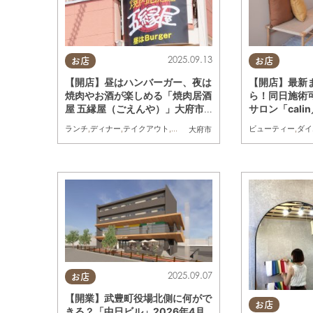
2025.09.13
お店
お店
【開店】昼はハンバーガー、夜は
【開店】最新
焼肉やお酒が楽しめる「焼肉居酒
ら！同日施術
屋 五縁屋（ごえんや）」大府市
サロン「cali
に8/29(金)オープン
に9/4(木)
ランチ
,
ディナー
,
テイクアウト
,
開店
,
専門店
,
まちネタ
,
KURUTOHP
ビューティー
,
バー
,
ダイ
大府市
告
2025.09.07
お店
【開業】武豊町役場北側に何がで
お店
きる？「中日ビル」2026年4月