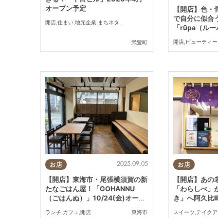
オープン予定
【開店】色・
で自分に似合
開店
,
住まい
,
地元企業
,
まちネタ
,
家族
「rūpa（ル
6/27(金)オ
開店
,
ビューティー
武豊町
2025.09.05
お店
お店
【開店】東海市・尾張横須賀の新
【開店】あの
たなごはん屋！「GOHANNU
「わらしべ」
（ごはんぬ）」10/24(金)オープ
き」へ阿久比町
ン
ーアルオープ
ランチ
,
カフェ
,
開店
スイーツ
,
テイクア
東海市