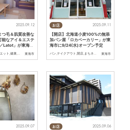
2025.09.12
2025.09.11
お店
まつ毛＆肌質改善な
【開店】北海道小麦100%の無添
可能なアイ＆エステ
加パン屋「ロカベーカリー」が東
n／Latot」が東海市
海市に9/24(水)オープン予定
オープン／ちたまる広
ガー
エット
,
健康
,
専門店
,
ちたまる広告
,
クーポン
パン
,
テイクアウト
,
おひとりさま
,
開店
,
友人
,
まちネタ
東海市
東海市
2025.09.07
2025.09.06
お店