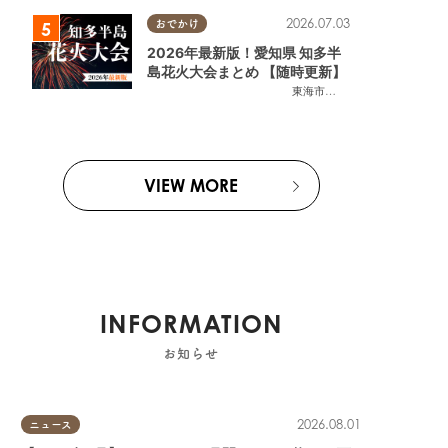
2026.07.03
おでかけ
2026年最新版！愛知県 知多半
島花火大会まとめ 【随時更新】
東海市
,
大府市
,
知多市
,
東浦町
,
阿
VIEW MORE
INFORMATION
お知らせ
2026.08.01
ニュース