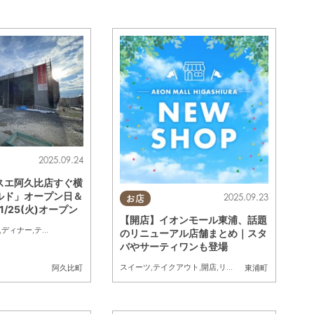
2025.09.24
スエ阿久比店すぐ横
ルド」オープン日＆
2025.09.23
お店
/25(火)オープン
【開店】イオンモール東浦、話題
,
ディナー
,
テイクアウト
,
開店
,
家族
,
おひとりさま
,
友人
のリニューアル店舗まとめ｜スタ
バやサーティワンも登場
スイーツ
,
テイクアウト
,
開店
,
リニューアル
,
親子
,
家族
,
カ
阿久比町
東浦町