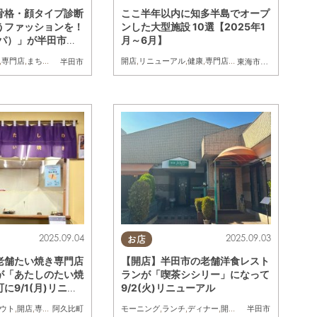
骨格・顔タイプ診断
ここ半年以内に知多半島でオープ
うファッションを！
ンした大型施設 10選【2025年1
ーパ）」が半田市に
月～6月】
ープン
,
専門店
,
まちネタ
開店
,
リニューアル
,
健康
,
専門店
,
映画
,
まちネタ
,
まとめ記
半田市
東海市
,
大府市
,
知多市
,
2025.09.04
2025.09.03
お店
老舗たい焼き専門店
【開店】半田市の老舗洋食レスト
が「あたしのたい焼
ランが「喫茶シシリー」になって
に9/1(月)リニュ
9/2(火)リニューアル
ン
ウト
,
開店
,
専門店
,
まちネタ
モーニング
,
ランチ
,
ディナー
,
開店
,
リニューアル
,
家族
阿久比町
半田市