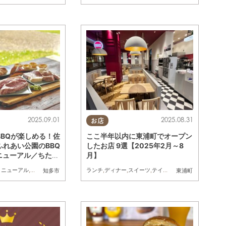
2025.09.01
2025.08.31
お店
BBQが楽しめる！佐
ここ半年以内に東浦町でオープン
ふれあい公園のBBQ
したお店 9選【2025年2月～8
)リニューアル／ちたま
月】
リニューアル
,
アウトドア
,
家族
,
友人
ランチ
,
ディナー
,
スイーツ
,
テイクアウト
,
開店
,
ビューテ
知多市
東浦町