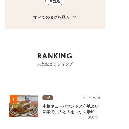
観光
すべてのタグを見る
RANKING
人気記事ランキング
2026.08.06
お店
本格キューバサンドと心地よい
ップル
,
友人
,
トレンド
音楽で、人と人をつなぐ場所。
東海市「JAMMIN'STANDHOU
東海市
SE」に行ってみた