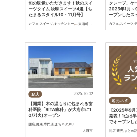
旬の味覚いただきます！秋のスイ
クレープ、ケ
ーツタイム 秋味スイーツ4選【ち
2025年1月
たまるスタイル10・11月号】
ープンしたスイ
カフェ
,
スイーツ
,
キッチンカー
,
専門店
,
まちネタ
,
ちたまるスタイル掲載
カフェ
,
スイーツ
,
東浦町
,
常滑市
,
美浜町
,
南知多町
2025.10.02
お店
地元ネタ
【開業】木の温もりに包まれる歯
科医院「RITA歯科」が大府市に1
【2025年9月
0/7(火)オープン
発表！1位は
でオープンし
開店
,
健康
,
専門店
,
まちネタ
,
KURUTOHP
,
バーガー
開店
,
観光
,
まとめ
大府市