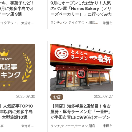
9月にオープンしたばかり！人気
ーキ、和菓子など！
のパン屋「Nories Bakery（ノリ
～9月に知多半島でオ
ーズベーカリー）」に行ってみた
ーツ店 9選
ランチ
,
パン
,
テイクアウト
,
開店
,
行ってみたレポ
店
テイクアウト
,
キッチンカー
,
開店
,
リニューアル
,
まとめ記事
大府市
,
東浦町
,
常滑市
,
武豊町
,
南知多町
常滑市
2025.09.30
2025.09.27
お店
】人気記事TOP10
【開店】知多半島2店舗目！名古
半年以内に知多半島
屋発・豚骨ラーメン店「一番軒」
た大型施設10選
が半田市青山に9/9(火)オープン
記事
ランチ
,
ディナー
,
ラーメン
,
開店
,
家族
,
おひとりさま
,
友人
東海市
,
大府市
,
知多市
,
東浦町
,
阿久比町
,
半田市
,
常滑市
,
武豊町
半田市
,
美浜町
,
南知多