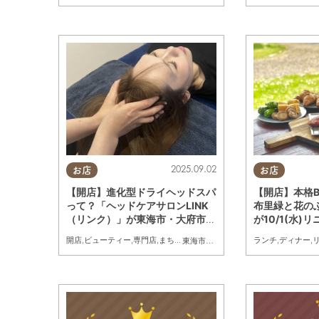
2025.09.02
お店
お店
【開店】進化型ドライヘッドスパ
【開店】本格
って？「ヘッドケアサロンLINK
布里緑と花の
（リンク）」が東海市・大府市他
が10/1(水
にて7/24(木)同時オープン
る広告
開店
,
ビューティー
,
専門店
,
まちネタ
,
おひとりさま
ランチ
,
ディナー
,
東海市
,
大府市