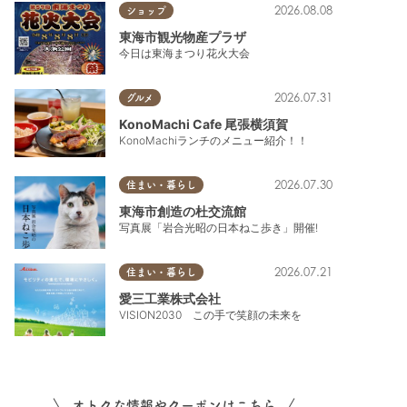
2026.08.08
ショップ
東海市観光物産プラザ
今日は東海まつり花火大会
2026.07.31
グルメ
KonoMachi Cafe 尾張横須賀
KonoMachiランチのメニュー紹介！！
2026.07.30
住まい・暮らし
東海市創造の杜交流館
写真展「岩合光昭の日本ねこ歩き」開催!
2026.07.21
住まい・暮らし
愛三工業株式会社
VISION2030 この手で笑顔の未来を
オトクな情報やクーポンはこちら