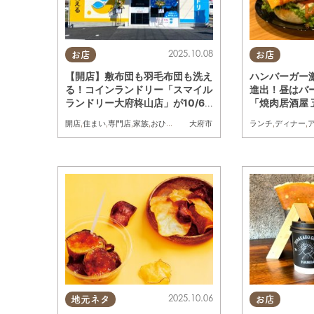
2025.10.08
お店
お店
【開店】敷布団も羽毛布団も洗え
ハンバーガー
る！コインランドリー「スマイル
進出！昼はバ
ランドリー大府柊山店」が10/6
「焼肉居酒屋
(月)オープン
みた／ちたま
開店
,
住まい
,
専門店
,
家族
,
おひとりさま
ランチ
,
ディナー
,
大府市
2025.10.06
地元ネタ
お店