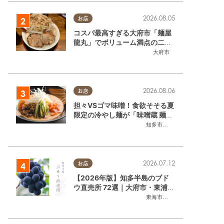
2026.08.05
お店
コスパ最高すぎる大府市「麺屋
龍丸」でボリューム満点の二郎
系ラーメンを堪能してきた
大府市
2026.08.06
お店
担々VSゴマ味噌！食欲そそる夏
限定の冷やし麺が「味噌蔵 麺四
朗 半田店・知多店」で登場／ち
知多市
,
半田市
たまる広告
告
2026.07.12
お店
【2026年版】知多半島のブド
ウ直売所 72選｜大府市・東浦町
ほかエリア別に一挙紹介
東海市
,
大府市
,
東浦町
,
半田市
,
美