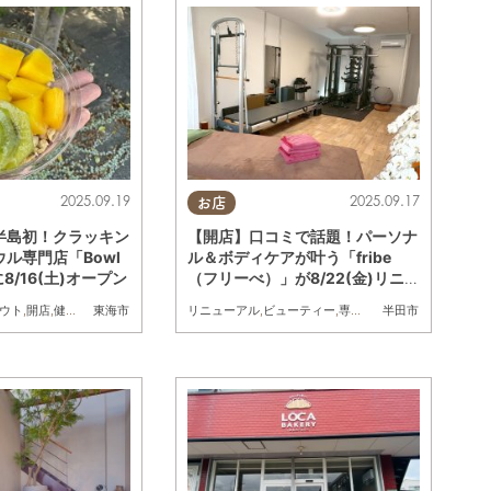
2025.09.19
2025.09.17
お店
半島初！クラッキン
【開店】口コミで話題！パーソナ
ル専門店「Bowl
ル＆ボディケアが叶う「fribe
8/16(土)オープン
（フリーべ）」が8/22(金)リニ
ューアルし半田市へ／ちたまる広
ウト
,
開店
,
健康
,
専門店
,
まちネタ
,
アサイーボウル
リニューアル
,
ビューティー
,
専門店
,
まちネタ
,
ちたまる広
東海市
半田市
告