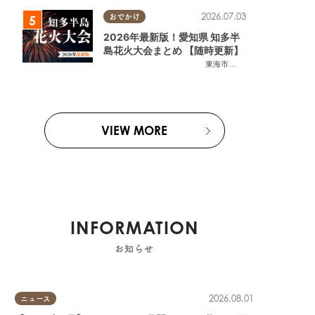
2026.07.03
おでかけ
2026年最新版！愛知県 知多半
島花火大会まとめ 【随時更新】
東海市
,
大府市
,
知多市
,
東浦町
,
阿
VIEW MORE
INFORMATION
お知らせ
2026.08.01
ニュース