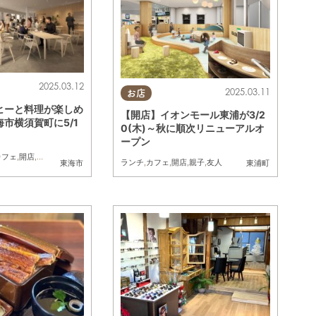
2025.03.12
2025.03.11
お店
ヒーと料理が楽しめ
【開店】イオンモール東浦が3/2
市横須賀町に5/1
0(木)～秋に順次リニューアルオ
ープン
カフェ
,
開店
,
おひとりさま
,
友人
ランチ
,
カフェ
,
開店
,
親子
,
友人
東海市
東浦町