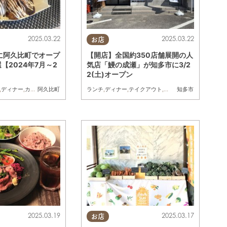
2025.03.22
2025.03.22
お店
に阿久比町でオープ
【開店】全国約350店舗展開の人
【2024年7月～2
気店「鰻の成瀬」が知多市に3/2
2(土)オープン
,
ディナー
,
カフェ
,
開店
,
まとめ記事
ランチ
,
ディナー
,
テイクアウト
,
開店
,
専門店
阿久比町
知多市
2025.03.19
2025.03.17
お店