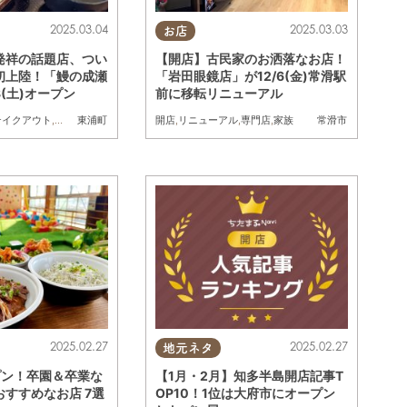
2025.03.04
2025.03.03
お店
発祥の話題店、つい
【開店】古民家のお洒落なお店！
初上陸！「鰻の成瀬
「岩田眼鏡店」が12/6(金)常滑駅
8(土)オープン
前に移転リニューアル
テイクアウト
,
開店
,
専門店
開店
,
リニューアル
,
専門店
,
家族
東浦町
常滑市
2025.02.27
2025.02.27
地元ネタ
プン！卒園＆卒業な
【1月・2月】知多半島開店記事T
すすめなお店 7選
OP10！1位は大府市にオープン