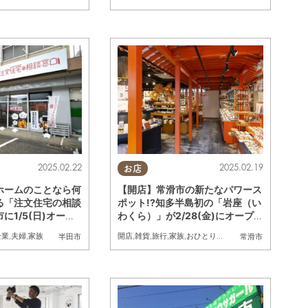
2025.02.22
2025.02.19
お店
ホームのことなら何
【開店】常滑市の新たなパワース
る「注文住宅の相談
ポット!?知多半島初の「岩座（い
に1/5(日)オープ
わくら）」が2/28(金)にオープ
ン
企業
,
夫婦
,
家族
開店
,
雑貨
,
旅行
,
家族
,
おひとりさま
半田市
常滑市