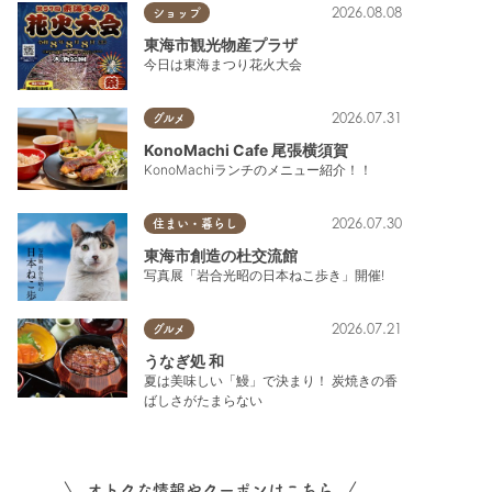
2026.08.08
ショップ
東海市観光物産プラザ
今日は東海まつり花火大会
2026.07.31
グルメ
KonoMachi Cafe 尾張横須賀
KonoMachiランチのメニュー紹介！！
2026.07.30
住まい・暮らし
東海市創造の杜交流館
写真展「岩合光昭の日本ねこ歩き」開催!
2026.07.21
グルメ
うなぎ処 和
夏は美味しい「鰻」で決まり！ 炭焼きの香
ばしさがたまらない
オトクな情報やクーポンはこちら