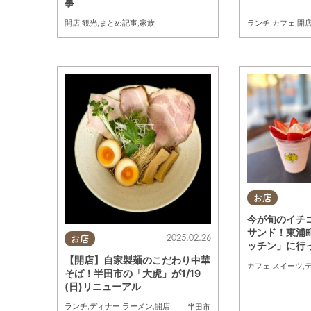
事
開店
,
観光
,
まとめ記事
,
家族
ランチ
,
カフェ
,
開
お店
今が旬のイチ
サンド！東浦
2025.02.26
お店
ッチン」に行
【開店】自家製麺のこだわり中華
カフェ
,
スイーツ
,
そば！半田市の「大虎」が1/19
(日)リニューアル
ランチ
,
ディナー
,
ラーメン
,
開店
半田市