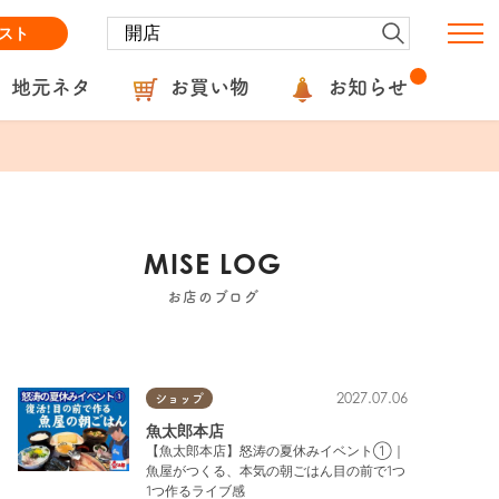
スト
地元ネタ
お買い物
お知らせ
MISE LOG
お店のブログ
2027.07.06
ショップ
魚太郎本店
【魚太郎本店】怒涛の夏休みイベント①｜
魚屋がつくる、本気の朝ごはん目の前で1つ
1つ作るライブ感