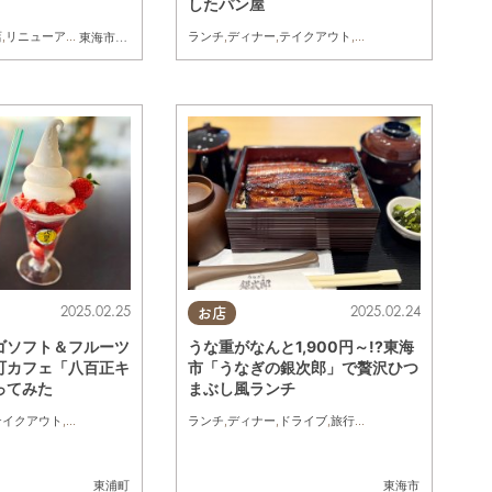
したパン屋
店
,
リニューアル
,
まとめ記事
ランチ
,
ディナー
,
テイクアウト
,
開店
,
まとめ記事
東海市
,
大府市
,
東浦町
,
阿久比町
,
半田市
,
美浜町
,
南知多町
2025.02.25
2025.02.24
お店
ゴソフト＆フルーツ
うな重がなんと1,900円～!?東海
町カフェ「八百正キ
市「うなぎの銀次郎」で贅沢ひつ
ってみた
まぶし風ランチ
テイクアウト
,
行ってみたレポ
,
友人
ランチ
,
ディナー
,
ドライブ
,
旅行
,
家族
,
カップル
,
友人
東浦町
東海市