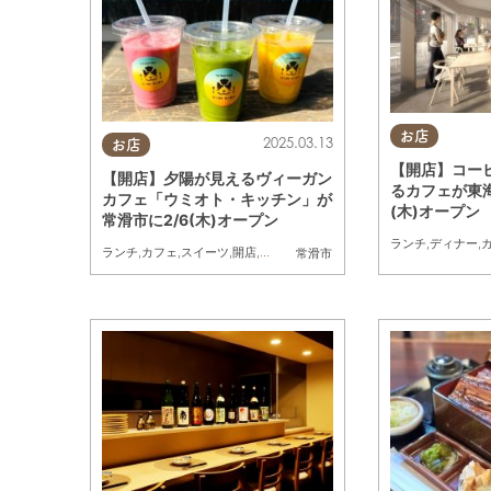
お店
2025.03.13
お店
【開店】コー
【開店】夕陽が見えるヴィーガン
るカフェが東海
カフェ「ウミオト・キッチン」が
(木)オープン
常滑市に2/6(木)オープン
ランチ
,
ディナー
,
ランチ
,
カフェ
,
スイーツ
,
開店
,
まちネタ
,
ペット
常滑市