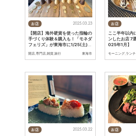
2025.03.23
お店
お店
【開店】海外硬貨を使った指輪の
ここ半年以内
手づくり体験＆購入も！「モネダ
ンしたお店 7選
フェリズ」が東海市に1/25(土)オ
025年1月】
ープン
開店
,
専門店
,
雑貨
,
旅行
モーニング
,
ランチ
東海市
2025.03.22
お店
お店