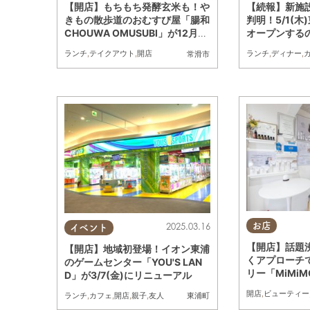
【開店】もちもち発酵玄米も！や
【続報】新施
きもの散歩道のおむすび屋「腸和
判明！5/1(
CHOUWA OMUSUBI」が12月に
オープンするのは
オープン
Cafe（コノ
ランチ
,
テイクアウト
,
開店
ランチ
,
ディナー
,
常滑市
定
2025.03.16
お店
イベント
【開店】話題
【開店】地域初登場！イオン東浦
くアプローチ
のゲームセンター「YOU'S LAN
リー「MiMiM
D」が3/7(金)にリニューアル
4(金)オープン
開店
,
ビューティー
ランチ
,
カフェ
,
開店
,
親子
,
友人
東浦町