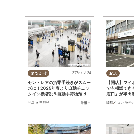
2025.02.24
おでかけ
お店
セントレアの搭乗手続きがスムー
【開店】マイ
ズに！2025年春より自動チェッ
でも相談でき
クイン機増設＆自動手荷物預け機
窓口」が半田市
導入
ン
開店
,
旅行
,
観光
開店
,
住まい
,
地元
常滑市