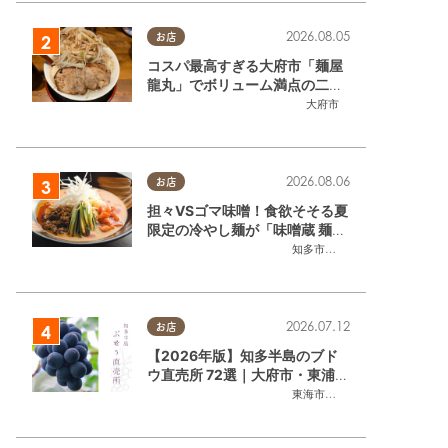
2026.08.05
お店
コスパ最高すぎる大府市「麺屋
龍丸」でボリューム満点の二郎
系ラーメンを堪能してきた
大府市
2026.08.06
お店
担々VSゴマ味噌！食欲そそる夏
限定の冷やし麺が「味噌蔵 麺四
朗 半田店・知多店」で登場／ち
知多市
,
半田市
たまる広告
2026.07.12
お店
【2026年版】知多半島のブド
ウ直売所 72選｜大府市・東浦町
ほかエリア別に一挙紹介
東海市
,
大府市
,
東浦町
,
半田市
,
美