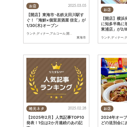
2025.03.05
お店
お店
【開店】東海市･名鉄太田川駅す
【開店】横浜
ぐ！「海鮮×個室居酒屋 信玄」が
に知多半島に
1/30(木)オープン
東浦店」が2/
ランチ
,
ディナー
,
アルコール
,
開店
,
おひとりさま
,
友人
ランチ
,
ディナー
,
東海市
2025.02.28
地元ネタ
お店
【2025年2月】人気記事TOP10
2024年オー
発表！1位は2か月連続のあの記
どの送別会にお