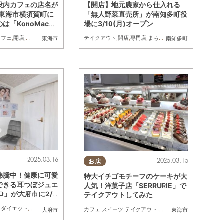
設内カフェの店名が
【開店】地元農家から仕入れる
木)東海市横須賀町に
「無人野菜直売所」が南知多町役
「KonoMachi
場に3/10(月)オープン
マチカフェ）」に決
カフェ
,
開店
,
おひとりさま
,
友人
テイクアウト
,
開店
,
専門店
,
まちネタ
,
家族
東海市
南知多町
2025.03.16
2025.03.15
お店
沸騰中！健康に可愛
特大イチゴモチーフのケーキが大
できる耳つぼジュエ
人気！洋菓子店「SERRURIE」で
O」が大府市に2/1
テイクアウトしてみた
,
ダイエット
,
健康
,
おひとりさま
カフェ
,
スイーツ
,
テイクアウト
,
まちネタ
,
行ってみたレポ
大府市
東海市