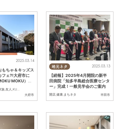
2025.03.14
2025.03.13
地元ネタ
おもちゃ＆キッズス
【続報】2025年4月開院の新半
フェ?!大府市に
田病院「知多半島総合医療センタ
OKU MOKU）」
ー」完成！一般見学会のご案内
ープン
家族
,
友人
,
KURUTOHP
開店
,
健康
,
まちネタ
美浜町
,
南知多町
大府市
半田市