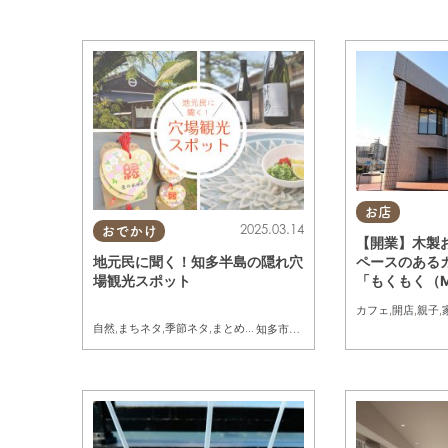
お店
2025.03.14
おでかけ
【開業】木製
地元民に聞く！知多半島の隠れ穴
ペースのあるカ
場観光スポット
「もくもく（M
が4/1(火)オ
カフェ
,
開店
,
親子
,
自然
,
まちネタ
,
季節ネタ
,
まとめ記事
知多市
,
東浦町
,
阿久比町
,
半田市
,
常滑市
,