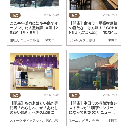
2025.09.06
2025.09.05
お店
お店
ここ半年以内に知多半島でオ
【開店】東海市・尾張横須賀
ープンした大型施設 10選【2
の新たなごはん屋！「GOHA
025年1月～6月】
NNU（ごはんぬ）」10/24
(金)オープン
東海市
,
大府市
,
知多市
,
半田市
,
常滑市
東海市
開店
,
リニューアル
,
健康
,
専門店
,
映画
,
まちネタ
ランチ
,
まとめ記事
,
カフェ
,
開店
,
親子
2025.09.04
2025.09.03
お店
お店
【開店】あの老舗たい焼き専
【開店】半田市の老舗洋食レ
門店「わらしべ」が「あたし
ストランが「喫茶シシリー」
のたい焼き」へ阿久比町に9/
になって9/2(火)リニューア
1(月)リニューアルオープン
ル
阿久比町
半田市
スイーツ
,
テイクアウト
,
開店
,
専門店
,
まちネタ
モーニング
,
ランチ
,
ディナー
,
開店
,
リニュ