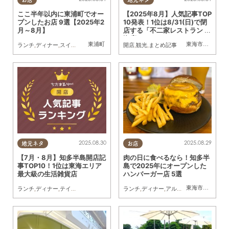
ここ半年以内に東浦町でオー
【2025年8月】人気記事TOP
プンしたお店 9選【2025年2
10発表！1位は8/31(日)で閉
月～8月】
店する「不二家レストラン 東
海店」
東浦町
東海市
,
大府市
,
知
ランチ
,
ディナー
,
スイーツ
,
テイクアウト
,
開店
開店
,
ビューティー
,
観光
,
まとめ記事
,
雑貨
,
まとめ記事
2025.08.30
2025.08.29
地元ネタ
お店
【7月・8月】知多半島開店記
肉の日に食べるなら！知多半
事TOP10！1位は東海エリア
島で2025年にオープンした
最大級の生活雑貨店
ハンバーガー店 5選
東海市
,
大府市
,
常
ランチ
,
ディナー
,
テイクアウト
,
開店
,
まとめ記事
ランチ
,
ディナー
,
アルコール
,
パン
,
カフェ
,