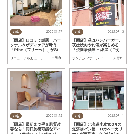
2025.09.17
2025.09.13
お店
お店
【開店】口コミで話題！パー
【開店】昼はハンバーガー、
ソナル＆ボディケアが叶う
夜は焼肉やお酒が楽しめる
「fribe（フリーべ）」が8/2
「焼肉居酒屋 五縁屋（ごえん
2(金)リニューアルし半田市
や）」大府市に8/29(金)オー
半田市
大府市
リニューアル
,
ビューティー
,
専門店
,
まちネタ
ランチ
,
ちたまる広告
,
ディナー
,
テイクアウト
,
開店
,
専門
へ／ちたまる広告
プン
2025.09.12
2025.09.11
お店
お店
【開店】最新まつ毛＆肌質改
【開店】北海道小麦100%の
善なら！同日施術可能なアイ
無添加パン屋「ロカベーカリ
＆エステサロン「calin／Lat
ー」が東海市に9/24(水)オー