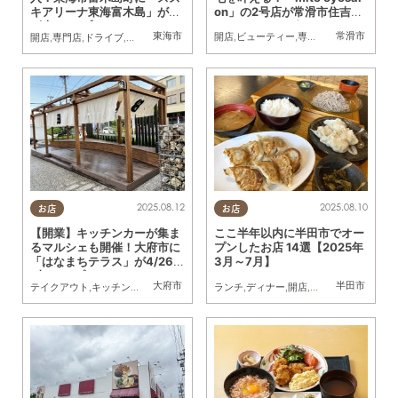
on」の2号店が常滑市住吉町
キアリーナ東海富木島」が8/
に8/1(金)オープン
7(木)オープン
東海市
常滑市
開店
,
ビューティー
,
専門店
,
まちネタ
開店
,
専門店
,
ドライブ
,
まちネタ
2025.08.12
2025.08.10
お店
お店
【開業】キッチンカーが集ま
ここ半年以内に半田市でオー
るマルシェも開催！大府市に
プンしたお店 14選【2025年
「はなまちテラス」が4/26
3月～7月】
(土)オープン
大府市
半田市
テイクアウト
,
キッチンカー
,
開店
,
まちネタ
ランチ
,
家族
,
KURUTOHP
,
ディナー
,
開店
,
リニューアル
,
まと