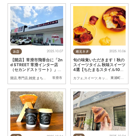
2025.10.07
2025.10.06
お店
地元ネタ
【開店】常滑市飛香台に「2n
旬の味覚いただきます！秋の
d STREET 常滑インター店
スイーツタイム 秋味スイーツ
（セカンドストリート）」が
4選【ちたまるスタイル10・1
9/26(金)オープン
1月号】
常滑市
東浦町
,
常滑市
,
美
開店
,
専門店
,
雑貨
,
まちネタ
,
リサイクルショップ
カフェ
,
スイーツ
,
キッチンカー
,
専門店
,
ま