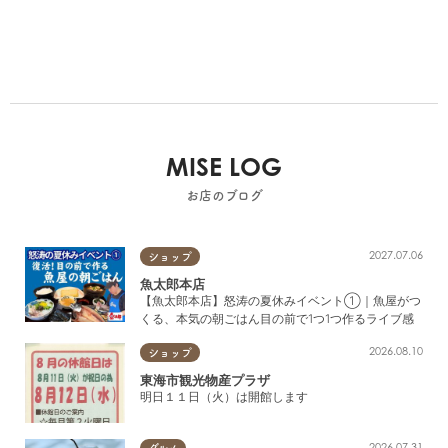
MISE LOG
お店のブログ
2027.07.06
ショップ
魚太郎本店
【魚太郎本店】怒涛の夏休みイベント①｜魚屋がつ
くる、本気の朝ごはん目の前で1つ1つ作るライブ感
2026.08.10
ショップ
東海市観光物産プラザ
明日１１日（火）は開館します
2026.07.31