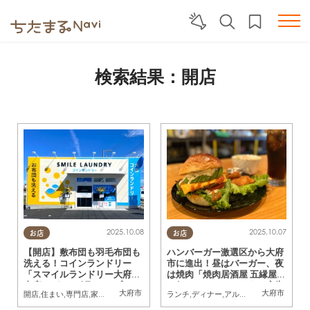
検索結果：開店
2025.10.08
2025.10.07
お店
お店
【開店】敷布団も羽毛布団も
ハンバーガー激選区から大府
洗える！コインランドリー
市に進出！昼はバーガー、夜
「スマイルランドリー大府柊
は焼肉「焼肉居酒屋 五縁屋」
山店」が10/6(月)オープン
へ行ってみた／ちたまる広告
大府市
大府市
開店
,
住まい
,
専門店
,
家族
,
おひとりさま
ランチ
,
ディナー
,
アルコール
,
開店
,
行って