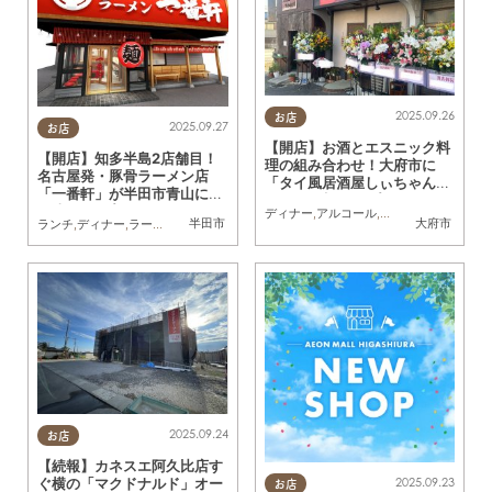
2025.09.26
お店
2025.09.27
お店
【開店】お酒とエスニック料
【開店】知多半島2店舗目！
理の組み合わせ！大府市に
名古屋発・豚骨ラーメン店
「タイ風居酒屋しぃちゃん」
「一番軒」が半田市青山に9/
が7/30(水)オープン
9(火)オープン
ディナー
,
アルコール
,
開店
,
まちネタ
,
家族
,
半田市
大府市
ランチ
,
ディナー
,
ラーメン
,
開店
,
家族
,
おひとりさま
,
友人
2025.09.24
お店
【続報】カネスエ阿久比店す
ぐ横の「マクドナルド」オー
2025.09.23
お店