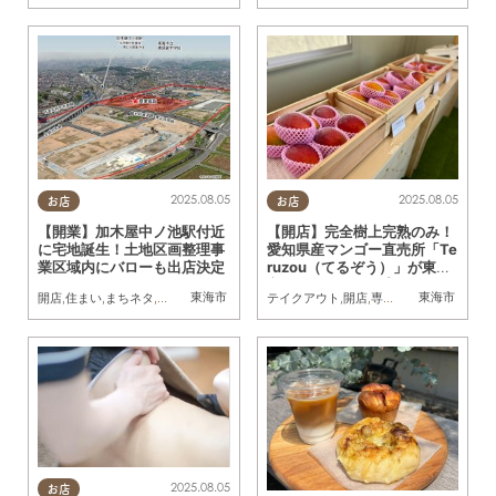
2025.08.05
2025.08.05
お店
お店
【開業】加木屋中ノ池駅付近
【開店】完全樹上完熟のみ！
に宅地誕生！土地区画整理事
愛知県産マンゴー直売所「Te
業区域内にバローも出店決定
ruzou（てるぞう）」が東海
市に8/8(金)オープン
東海市
東海市
開店
,
住まい
,
まちネタ
,
家族
テイクアウト
,
開店
,
専門店
,
まちネタ
,
マン
2025.08.05
お店