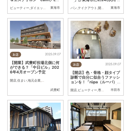
ot」が東海市に9/4(木)オー
プン予定
東海市
東海市
ビューティー
,
ダイエット
,
健康
,
専門店
,
ちたまる広告
パン
,
テイクアウト
,
クーポン
,
開店
,
おひとりさま
,
まちネタ
,
友人
プン／ちたまる広告
2025.09.07
お店
【開業】武豊町役場北側に何
2025.09.07
お店
ができる？「中日ビル」202
6年4月オープン予定
【開店】色・骨格・顔タイプ
診断で自分に似合うファッシ
開店
,
住まい
,
地元企業
,
まちネタ
,
家族
ョンを！「rūpa（ルーパ）」
が半田市に6/27(金)オープン
武豊町
半田市
開店
,
ビューティー
,
専門店
,
まちネタ