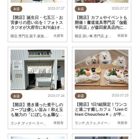
2025.07.27
2025.07.27
お店
お店
【開店】誕生日・七五三・お
【開店】カフェやイベントも
宮参りの思い出を！フォトス
開催！書道道具専門店「伽藍
タジオが大府市に8/1(金)オー
半田店」が森田家具店内に7/
プン
11(金)オープン
大府市
半田市
開店
,
専門店
,
親子
,
家族
,
KURUTOHP
開店
,
習い事
,
専門店
,
まちネタ
2025.07.25
2025.07.26
お店
お店
【開店】1日1組限定！ワンコ
【開店】透き通った煮干しの
と過ごす癒しカフェ「Lien C
スープは優しい旨み！和え玉
hien Chouchou★」が半田
も魅力の「にぼしらぁ麺なの
市に7月オープン
花」が半田市に7/3(木)オー
半田市
半田市
ランチ
,
カフェ
,
スイーツ
,
テイクアウト
,
開
ランチ
,
ディナー
,
ラーメン
,
開店
,
まちネタ
プン