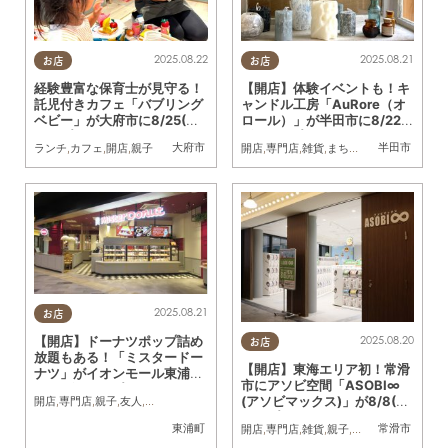
2025.08.22
2025.08.21
お店
お店
経験豊富な保育士が見守る！
【開店】体験イベントも！キ
託児付きカフェ「バブリング
ャンドル工房「AuRore（オ
ベビー」が大府市に8/25(月)
ロール）」が半田市に8/22
オープン
(金)オープン
大府市
半田市
ランチ
,
カフェ
,
開店
,
親子
開店
,
専門店
,
雑貨
,
まちネタ
2025.08.21
お店
2025.08.20
【開店】ドーナツポップ詰め
お店
放題もある！「ミスタードー
【開店】東海エリア初！常滑
ナツ」がイオンモール東浦に
市にアソビ空間「ASOBI∞
7/18(金)オープン
(アソビマックス)」が8/8(金)
開店
,
専門店
,
親子
,
友人
,
ワンコイン
オープン
東浦町
常滑市
開店
,
専門店
,
雑貨
,
親子
,
おひとりさま
,
友人