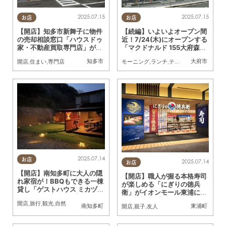
2025.07.15
2025.07.15
お店
お店
【開店】知多市新舞子に物件
【続編】いよいよオープン間
の売却相談窓口「ハウスドゥ
近！7/24(木)にオープンする
家・不動産買取専門店」が7/
「マクドナルド 155大府森岡
26(土)オープン
町店」の現在の様子は？
知多市
大府市
開店
,
住まい
,
専門店
モーニング
,
ランチ
,
テイクアウト
,
開店
,
家
2025.07.14
お店
2025.07.14
お店
【開店】南知多町に大人の隠
【開店】職人が握る本格寿司
れ家宿が！BBQもできる一棟
が楽しめる「にぎりの徳兵
貸し「ゲストハウス ミカヅ
衛」がイオンモール東浦に7/
キ」が5/1(木)オープン！
18(金)オープン
開店
,
旅行
,
観光
,
自然
南知多町
東浦町
開店
,
親子
,
友人