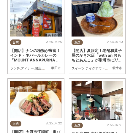
2025.07.25
2025.07.23
お店
お店
【開店】ナンの種類が豊富！
【開店】夏限定！老舗和菓子
インド・ネパールカレーの
屋のかき氷店「with an おも
「MOUNT ANNAPURNA 半
ちとあんこ」が常滑市に7/19
田店」が6/26(木)オープン
(土)オープン
半田市
常滑市
ランチ
,
ディナー
,
開店
,
専門店
,
まちネタ
スイーツ
,
テイクアウト
,
開店
2025.07.22
お店
2025.07.21
お店
【開店】大府市江端町「串バ