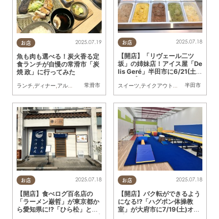
2025.07.18
2025.07.19
お店
お店
【開店】「リヴェール二ツ
魚も肉も選べる！炭火香る定
坂」の姉妹店！アイス屋「De
食ランチが自慢の常滑市「炭
lis Geré」半田市に6/21(土)
焼 政」に行ってみた
オープン
常滑市
半田市
スイーツ
,
テイクアウト
,
開店
,
専門店
,
まち
ランチ
,
ディナー
,
アルコール
,
まちネタ
,
行ってみたレポ
2025.07.18
2025.07.18
お店
お店
【開店】食べログ百名店の
【開店】バク転ができるよう
「ラーメン巌哲」が東京都か
になる!?「ハグポン体操教
ら愛知県に!?「ひら松」とし
室」が大府市に7/19(土)オー
て阿久比町に7/24(木)オープ
プン