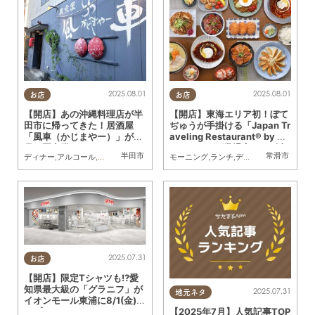
2025.08.01
2025.08.01
お店
お店
【開店】あの沖縄料理店が半
【開店】東海エリア初！ぼて
田市に帰ってきた！居酒屋
ぢゅうが手掛ける「Japan Tr
「風車（かじまやー）」が4
aveling Restaurant® by BO
月に再出発
TEJYU®」が常滑市に8/1(金)
半田市
常滑市
ディナー
,
アルコール
,
リニューアル
,
家族
,
おひとりさま
モーニング
,
ランチ
,
友人
,
ディナー
,
開店
,
観光
,
家
オープン
2025.07.31
お店
【開店】限定Tシャツも!?愛
知県最大級の「グラニフ」が
2025.07.31
地元ネタ
イオンモール東浦に8/1(金)オ
ープン
【2025年7月】人気記事TOP