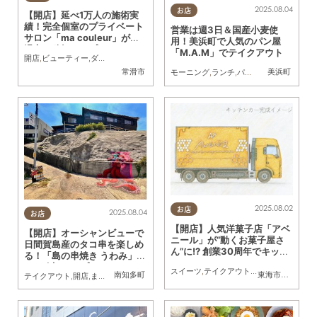
2025.08.04
お店
【開店】延べ1万人の施術実
績！完全個室のプライベート
営業は週3日＆国産小麦使
サロン「ma couleur」が常
用！美浜町で人気のパン屋
滑市に移転オープン
「M.A.M」でテイクアウト
開店
,
ビューティー
,
ダイエット
,
健康
,
おひとりさま
常滑市
美浜町
モーニング
,
ランチ
,
パン
,
テイクアウト
,
行
2025.08.02
お店
2025.08.04
お店
【開店】人気洋菓子店「アベ
【開店】オーシャンビューで
ニール」が“動くお菓子屋さ
日間賀島産のタコ串を楽しめ
ん”に!? 創業30周年でキッチ
る！「島の串焼き うわみ」が
ンカー始動へ
7/23(水)オープン
スイーツ
,
テイクアウト
,
キッチンカー
,
専門
南知多町
東海市
,
大府市
テイクアウト
,
開店
,
まちネタ
,
家族
,
カップル