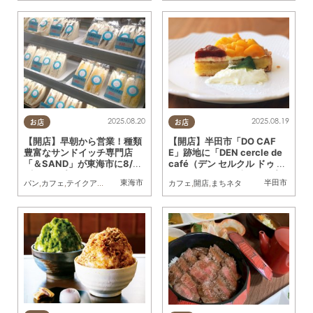
2025.08.20
2025.08.19
お店
お店
【開店】早朝から営業！種類
【開店】半田市「DO CAF
豊富なサンドイッチ専門店
E」跡地に「DEN cercle de
「＆SAND」が東海市に8/20
café（デン セルクル ドゥ カ
(水)オープン
フェ）」が8/19(火)オープン
東海市
半田市
パン
,
カフェ
,
テイクアウト
,
開店
,
まちネタ
カフェ
,
開店
,
まちネタ