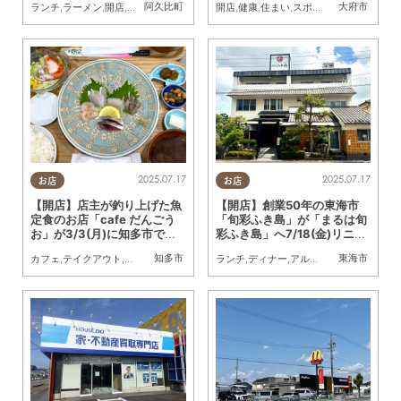
阿久比町
大府市
ランチ
,
ラーメン
,
開店
,
おひとりさま
開店
,
健康
,
住まい
,
スポーツ
,
親子
ン
2025.07.17
2025.07.17
お店
お店
【開店】店主が釣り上げた魚
【開店】創業50年の東海市
定食のお店「cafe だんごう
「旬彩ふき島」が「まるは旬
お」が3/3(月)に知多市でオ
彩ふき島」へ7/18(金)リニュ
ープン
ーアル
知多市
東海市
カフェ
,
テイクアウト
,
開店
,
友人
ランチ
,
ディナー
,
アルコール
,
リニューアル