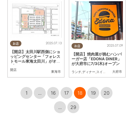
2025.07.13
お店
2025.07.09
お店
【開店】太田川駅西側にショ
【開店】焼肉屋が挑むハンバ
ッピングセンター「フォレス
ーガー店「EDONA DINER」
トモール東海太田川」がオー
が大府市に7/3(木)オープン
プンするらしい
開店
東海市
大府市
ランチ
,
ディナー
,
スイーツ
,
開店
,
友人
,
KUR
1
...
16
17
18
19
20
...
29