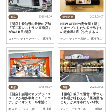
2025.08.09
2025.08.07
お店
地元ネタ
【閉店】愛知県内最後の店舗
NEW OPENの定食屋！新し
「不二家レストラン 東海店」
くオープンした知多半島まち
が8/31(日)閉店
の定食屋3選【ちたまるスタ
イル8・9月号】
東海市
東海市
,
知多市
,
常
スイーツ
,
テイクアウト
,
閉店
,
家族
ランチ
,
ディナー
,
開店
,
専門店
,
まちネタ
,
ち
2025.08.07
2025.08.06
お店
お店
【開店】話題のオフプライス
【開店】親子で運営！手づく
ストアが知多半島に！「アエ
り料理が味わえる「居酒屋 ち
ナ」がイオンモール東浦に7/
こり」が東海市に7/24(木)オ
17(木)オープン
ープン
東浦町
東海市
開店
,
ビューティー
,
住まい
,
雑貨
,
家族
,
おひとりさま
ディナー
,
友人
,
アルコール
,
開店
,
まちネタ
,
おひ