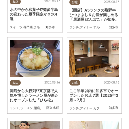
2025.08.17
2025.08.17
お店
お店
氷の中から和菓子!?知多半島
【開店】A5ランクの飛騨牛
の変わった夏季限定かき氷4
ひつまぶし＆お酒が楽しめる
選
「居酒屋 ぽんぽこ」が知多市
に7/15(火)オープン
スイーツ
,
専門店
,
まちネタ
,
季節ネタ
知多市
,
東浦町
,
まとめ記事
,
常滑市
,
南知多町
,
かき氷
知多市
ランチ
,
ディナー
,
アルコール
,
開店
,
まちネ
2025.08.16
2025.08.16
お店
お店
開店から大行列!?東京都で人
ここ半年以内に知多市でオー
気を博したラーメン屋が新た
プンしたお店 7選【2025年3
にオープンした「ひら松」で
月～7月】
朝ラーメンを堪能
阿久比町
知多市
ランチ
,
ラーメン
,
開店
,
行ってみたレポ
,
おひとりさま
ランチ
,
ディナー
,
カフェ
,
開店
,
専門店