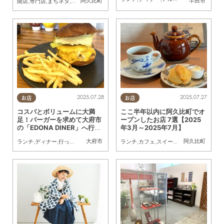
阿久比町
半田市
開店
,
専門店
,
まちネタ
,
家族
2025.07.28
2025.07.27
お店
お店
コスパとボリュームに大満
ここ半年以内に阿久比町でオ
足！バーガーを求めて大府市
ープンしたお店 7選【2025
の「EDONA DINER」へ行っ
年3月～2025年7月】
てみた
大府市
阿久比町
ランチ
,
ディナー
,
行ってみたレポ
,
家族
,
おひとりさま
ランチ
,
カフェ
,
KURUTOHP
,
スイーツ
,
開店
,
まとめ記事