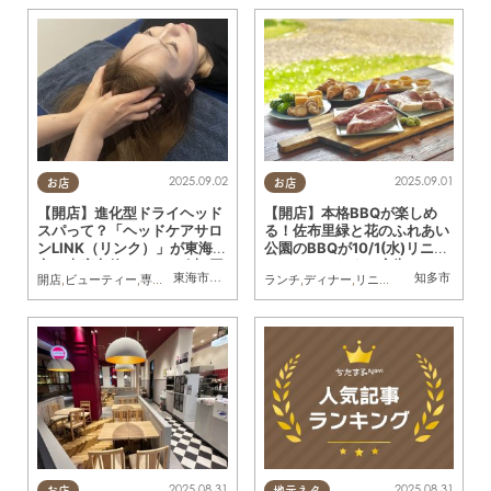
2025.09.02
2025.09.01
お店
お店
【開店】進化型ドライヘッド
【開店】本格BBQが楽しめ
スパって？「ヘッドケアサロ
る！佐布里緑と花のふれあい
ンLINK（リンク）」が東海
公園のBBQが10/1(水)リニュ
市・大府市他にて7/24(木)同
ーアル／ちたまる広告
東海市
,
大府市
知多市
開店
,
ビューティー
,
専門店
,
まちネタ
,
おひとりさま
ランチ
,
ディナー
,
リニューアル
,
アウトドア
時オープン
2025.08.31
2025.08.31
お店
地元ネタ