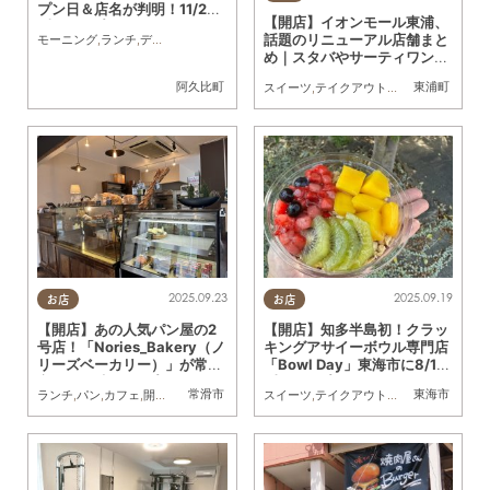
プン日＆店名が判明！11/25
【開店】イオンモール東浦、
(火)オープン
話題のリニューアル店舗まと
モーニング
,
ランチ
,
ディナー
,
テイクアウト
,
開店
,
家族
,
おひとりさま
,
友人
め｜スタバやサーティワンも
登場
阿久比町
東浦町
スイーツ
,
テイクアウト
,
開店
,
リニューアル
2025.09.23
2025.09.19
お店
お店
【開店】あの人気パン屋の2
【開店】知多半島初！クラッ
号店！「Nories_Bakery（ノ
キングアサイーボウル専門店
リーズベーカリー）」が常滑
「Bowl Day」東海市に8/16
市に9/3(水)オープン
(土)オープン
常滑市
東海市
ランチ
,
パン
,
カフェ
,
開店
,
おひとりさま
スイーツ
,
テイクアウト
,
開店
,
健康
,
専門店
,