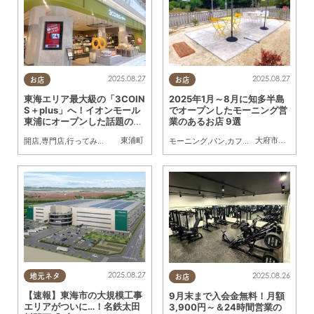
2025.08.27
2025.08.27
お店
お店
東海エリア最大級の「3COIN
2025年1月～8月に知多半島
S＋plus」へ！イオンモール
でオープンしたモーニング営
東浦にオープンした話題の最
業のあるお店 9選
強大型店を調査
東浦町
大府市
,
知多市
,
阿
開店
,
専門店
,
行ってみたレポ
,
親子
,
おひとりさま
モーニング
,
友人
,
ワンコイン
,
パン
,
カフェ
,
スイーツ
,
開店
,
リ
2025.08.27
2025.08.26
地元ネタ
お店
【速報】東海市の大規模工事
9月末まで入会金無料！月額
エリアがついに…！名鉄太田
3,900円～＆24時間営業の