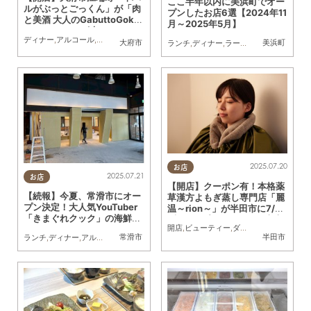
ここ半年以内に美浜町でオー
ルがぶっとごっくん」が「肉
プンしたお店6選【2024年11
と美酒 大人のGabuttoGokk
月～2025年5月】
un」として7/3(木)リニュー
ディナー
,
アルコール
,
リニューアル
,
カップル
,
友人
,
KURUTOHP
アル
大府市
美浜町
ランチ
,
ディナー
,
ラーメン
,
カフェ
,
開店
,
ま
2025.07.20
お店
2025.07.21
お店
【開店】クーポン有！本格薬
【続報】今夏、常滑市にオー
草漢方よもぎ蒸し専門店「麗
プン決定！大人気YouTuber
温～rion～」が半田市に7/31
「きまぐれクック」の海鮮テ
(木)オープン／ちたまる広告
開店
,
ビューティー
,
ダイエット
,
健康
,
専門
ーマパーク
常滑市
半田市
ランチ
,
ディナー
,
アルコール
,
開店
,
まちネタ