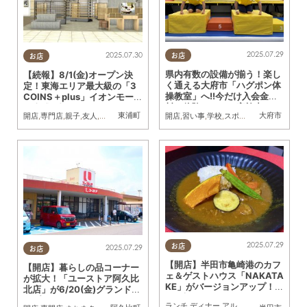
2025.07.29
2025.07.30
お店
お店
県内有数の設備が揃う！楽し
【続報】8/1(金)オープン決
く通える大府市「ハグポン体
定！東海エリア最大級の「3
操教室」へ!!今だけ入会金無
COINS＋plus」イオンモー
料＆体験レッスン実施中／ち
ル東浦1階に
東浦町
大府市
開店
,
習い事
,
学校
,
スポーツ
開店
,
専門店
,
親子
,
友人
,
ワンコイン
たまる広告
2025.07.29
お店
2025.07.29
お店
【開店】半田市亀崎港のカフ
【開店】暮らしの品コーナー
ェ＆ゲストハウス「NAKATA
が拡大！「ユーストア阿久比
KE」がバージョンアップ！7/
北店」が6/20(金)グランドオ
24(木)リニューアル
ープン
ランチ
,
ディナー
,
アルコール
,
開店
,
専門店