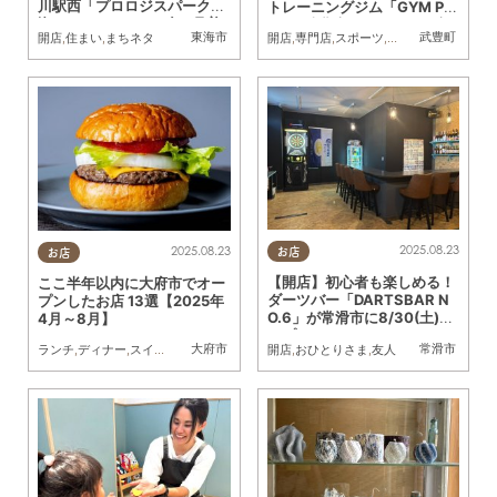
川駅西「プロロジスパーク東
トレーニングジム「GYM PO
海1（ワン）」2025年8月着
WER 武豊店」／ちたまる広
東海市
武豊町
開店
,
住まい
,
まちネタ
開店
,
専門店
,
スポーツ
,
ちたまる広告
,
おひ
工
告
2025.08.23
2025.08.23
お店
お店
【開店】初心者も楽しめる！
ここ半年以内に大府市でオー
ダーツバー「DARTSBAR N
プンしたお店 13選【2025年
O.6」が常滑市に8/30(土)オ
4月～8月】
ープン
大府市
常滑市
開店
,
おひとりさま
,
友人
ランチ
,
ディナー
,
スイーツ
,
開店
,
リニューアル
,
まとめ記事
,
親子
,
家族
,
KURUTOHP