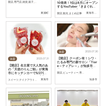
開店
,
専門店
,
雑貨
,
親子
,
カップル
,
おひとりさま
,
友人
10発表！1位は8月にオープン
するYouTuber「きまぐれク
ック」の飲食店
東浦町
東海市
,
大府市
,
知
開店
,
観光
,
まとめ記事
2025.07.30
お店
【開店】クーポン有！シワ・
2025.07.31
お店
たるみ専門の新サロン「Tiar
【開店】名古屋で大人気のあ
e～ティアレ～」が知多市に5
の「天使のりんご飴」が東海
月オープン／ちたまる広告
開店
,
ビューティー
,
専門店
,
ちたまる広告
,
市にキッチンカーで5/27(火)
にオープン／ちたまる広告
東海市
知多市
スイーツ
,
テイクアウト
,
キッチンカー
,
開店
,
ちたまる広告