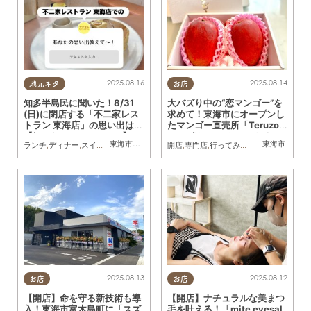
2025.08.16
2025.08.14
地元ネタ
お店
知多半島民に聞いた！8/31
大バズり中の“恋マンゴー”を
(日)に閉店する「不二家レス
求めて！東海市にオープンし
トラン 東海店」の思い出は？
たマンゴー直売所「Teruzo
【気になるリサーチ#28】
u」へ行ってみた／ちたまる
東海市
,
大府市
,
知多市
,
東浦町
,
阿久比町
,
半田市
東海市
,
常滑市
,
武豊
ランチ
,
ディナー
,
スイーツ
,
まちネタ
,
気になるリサーチ
開店
,
専門店
,
,
行ってみたレポ
家族
,
ちたまる広告
広告
2025.08.12
2025.08.13
お店
お店
【開店】ナチュラルな美まつ
【開店】命を守る新技術も導
毛を叶える！「mite eyesal
入！東海市富木島町に「スズ