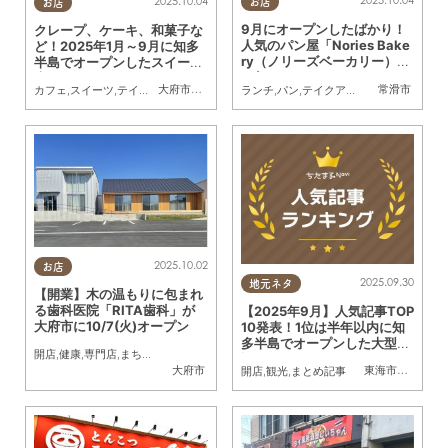
2025.10.04
2025.10.04
お店
お店
9月にオープンしたばかり！
クレープ、ケーキ、和菓子な
人気のパン屋「Nories Bake
ど！2025年1月～9月に知多
ry（ノリーズベーカリー）」
半島でオープンしたスイーツ
に行ってみた
店 9選
大府市
,
東浦町
,
常滑市
,
武豊町
,
南知多町
常滑市
ランチ
,
パン
,
テイクアウト
,
開店
,
行ってみ
カフェ
,
スイーツ
,
テイクアウト
,
キッチンカー
,
開店
,
リニューアル
,
まとめ記事
2025.10.02
お店
2025.09.30
地元ネタ
【開業】木の温もりに包まれ
る歯科医院「RITA歯科」が
【2025年9月】人気記事TOP
大府市に10/7(火)オープン
10発表！1位は半年以内に知
多半島でオープンした大型施
開店
,
健康
,
専門店
,
まちネタ
,
KURUTOHP
,
バーガー
設10選
大府市
東海市
,
大府市
,
知
開店
,
観光
,
まとめ記事