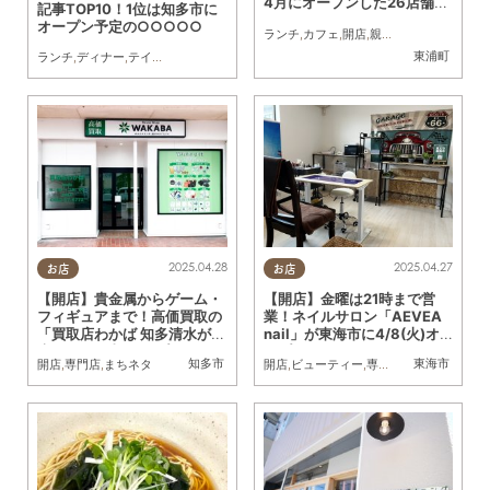
4月にオープンした26店舗
記事TOP10！1位は知多市に
は…
オープン予定の○○○○○
ランチ
,
カフェ
,
開店
,
親子
,
友人
東浦町
ランチ
,
ディナー
,
テイクアウト
,
開店
,
まとめ記事
2025.04.28
2025.04.27
お店
お店
【開店】貴金属からゲーム・
【開店】金曜は21時まで営
フィギュアまで！高価買取の
業！ネイルサロン「AEVEA
「買取店わかば 知多清水が丘
nail」が東海市に4/8(火)オ
店」が3/1(土)オープン
ープン
知多市
東海市
開店
,
専門店
,
まちネタ
開店
,
ビューティー
,
専門店
,
おひとりさま