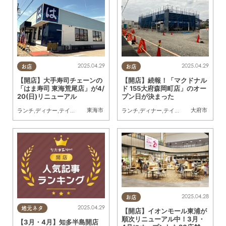
2025.04.29
2025.04.29
お店
お店
【開店】大手寿司チェーンの
【開店】続報！「マクドナル
「はま寿司 東海荒尾店」が4/
ド 155大府森岡町店」のオー
20(日)リニューアル
プン日が決まった
東海市
大府市
ランチ
,
ディナー
,
テイクアウト
,
開店
,
リニューアル
ランチ
,
ディナー
,
家族
,
おひとりさま
,
テイクアウト
,
開店
,
親子
,
2025.04.28
お店
2025.04.29
地元ネタ
【開店】イオンモール東浦が
順次リニューアル中！3月・
【3月・4月】知多半島開店