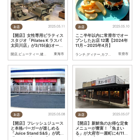
2025.05.11
2025.05.10
お店
お店
【開店】女性専用ピラティス
ここ半年以内に常滑市でオー
スタジオ「Pilates K ラスパ
プンしたお店 12選【2024年
太田川店」が3/15(金)オープ
11月～2025年4月】
ン
東海市
常滑市
開店
,
ビューティー
,
健康
,
おひとりさま
ランチ
,
ディナー
,
カフェ
,
開店
,
リニューア
2025.05.08
2025.05.07
お店
お店
【開店】フレッシュジュース
【開店】新鮮魚のお得な定食
と本格バーガーが楽しめる
メニューが豊富！「魚まい
「Juice Stand S&S」が武豊
る」が大府市一屋町に4/11
町に4/18(金)オープン
(金)オープン