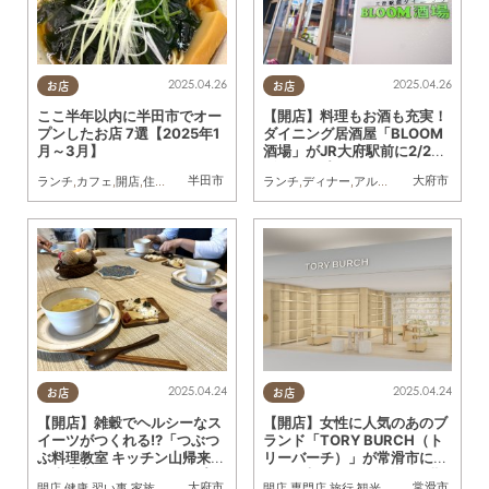
2025.04.26
2025.04.26
お店
お店
ここ半年以内に半田市でオー
【開店】料理もお酒も充実！
プンしたお店 7選【2025年1
ダイニング居酒屋「BLOOM
月～3月】
酒場」がJR大府駅前に2/28
(金)オープン
半田市
大府市
ランチ
,
カフェ
,
開店
,
住まい
,
専門店
,
まとめ記事
ランチ
,
ディナー
,
アルコール
,
開店
,
KURUT
2025.04.24
2025.04.24
お店
お店
【開店】雑穀でヘルシーなス
【開店】女性に人気のあのブ
イーツがつくれる!?「つぶつ
ランド「TORY BURCH（ト
ぶ料理教室 キッチン山帰来」
リーバーチ）」が常滑市に！
が大府市に4/14(月)オープン
4/24(木)～2026年秋まで期
大府市
常滑市
開店
,
健康
,
習い事
,
家族
,
KURUTOHP
開店
,
専門店
,
旅行
,
観光
,
カップル
,
おひとり