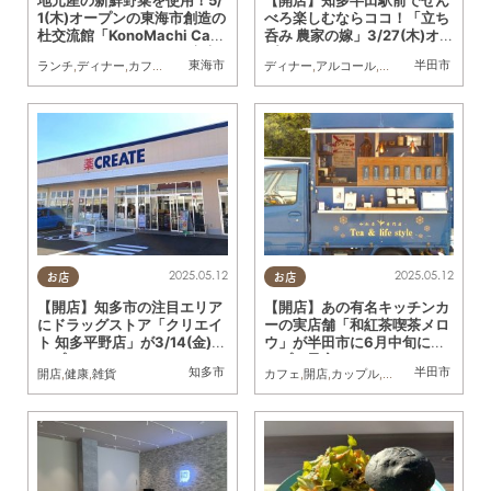
1(木)オープンの東海市創造の
べろ楽しむならココ！「立ち
杜交流館「KonoMachi Caf
呑み 農家の嫁」3/27(木)オー
e」でランチ／ちたまる広告
プン
東海市
半田市
ランチ
,
ディナー
,
カフェ
,
スイーツ
,
開店
,
映画
ディナー
,
アルコール
,
開店
2025.05.12
2025.05.12
お店
お店
【開店】知多市の注目エリア
【開店】あの有名キッチンカ
にドラッグストア「クリエイ
ーの実店舗「和紅茶喫茶メロ
ト 知多平野店」が3/14(金)オ
ウ」が半田市に6月中旬にオ
ープン
ープン予定
知多市
半田市
開店
,
健康
,
雑貨
カフェ
,
開店
,
カップル
,
友人