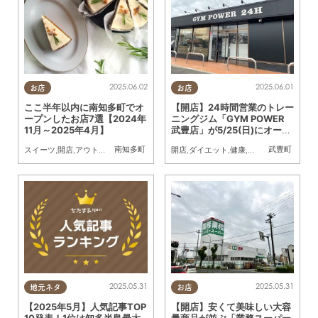
2025.06.02
2025.06.01
お店
お店
ここ半年以内に南知多町でオ
【開店】24時間営業のトレー
ープンしたお店7選【2024年
ニングジム「GYM POWER
11月～2025年4月】
武豊店」が5/25(日)にオープ
ン
南知多町
武豊町
スイーツ
,
開店
,
アウトドア
,
まとめ記事
,
家族
開店
,
ダイエット
,
健康
,
習い事
,
おひとりさ
2025.05.31
2025.05.31
地元ネタ
お店
【2025年5月】人気記事TOP
【開店】安くて美味しい大容
10発表！1位は知多半島最大
量商品が並ぶ「業務スーパー