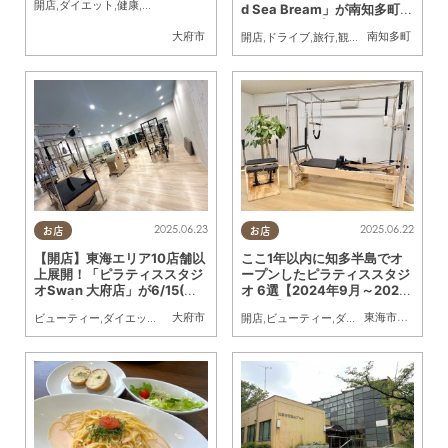
開店
,
ダイエット
,
健康
,
親子
,
家族
,
KURUTOHP
d Sea Bream」が南知多町に
6/2(月)オープン
大府市
南知多町
開店
,
ドライブ
,
旅行
,
観光
,
ワンコイン
2025.06.23
2025.06.22
お店
お店
【開店】東海エリア10店舗以
ここ1年以内に知多半島でオ
上展開！「ピラティススタジ
ープンしたピラティススタジ
オSwan 大府店」が6/15(日)
オ 6選【2024年9月～2025
オープン
年6月】
大府市
東海市
,
大府市
,
東
ビューティー
,
ダイエット
,
習い事
,
おひとりさま
開店
,
,
ビューティー
KURUTOHP
,
ダイエット
,
健康
,
習い