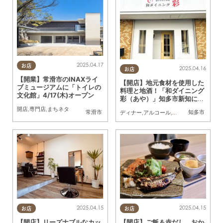
2025.04.17
お店
2025.04.16
お店
【開業】常滑市のINAXライ
【開店】地元食材を使用した
ブミュージアムに「トイレの
料理と地酒！「和ダイニング
文化館」4/17(木)オープン
彩（あや）」知多市新知に4/
3(木)オープン
開店
,
専門店
,
まちネタ
常滑市
知多市
ディナー
,
アルコール
,
開店
,
まちネタ
,
おひ
2025.04.15
2025.04.15
お店
お店
【開店】リーズナブルなカッ
【開店】ご飯＆赤だし、おか