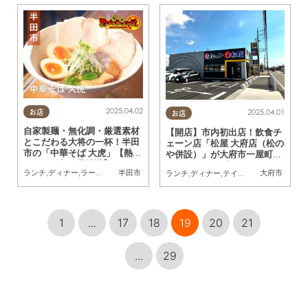
2025.04.02
2025.04.01
お店
お店
自家製麺・無化調・厳選素材
【開店】市内初出店！飲食チ
とこだわる大将の一杯！半田
ェーン店「松屋 大府店（松の
市の「中華そば 大虎」【熱血
や併設）」が大府市一屋町に
ラーメン伝 4月放送】
2/28(金)オープン
ランチ
,
ディナー
,
ラーメン
,
連載
半田市
大府市
ランチ
,
ディナー
,
テイクアウト
,
開店
1
...
17
18
19
20
21
...
29