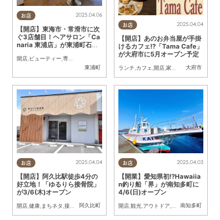
2025.04.06
お店
2025.04.04
お店
【開店】東海市・常滑市に次
ぐ3店舗目！ヘアサロン「Ca
【開店】あのお弁当屋が手掛
naria 東浦店」が東浦町石浜
けるカフェ!?「Tama Cafe」
に2/1(土)オープン
が大府市に5月オープン予定
開店
,
ビューティー
,
専門店
,
おひとりさま
東浦町
大府市
ランチ
,
カフェ
,
開店
,
家族
,
KURUTOHP
2025.04.04
2025.04.03
お店
お店
【開店】阿久比駅徒歩4分の
【開業】愛知県初!?Hawaiia
好立地！「ゆるりら接骨院」
n釣り船「界」が南知多町に
が3/6(木)オープン
4/6(日)オープン
阿久比町
南知多町
開店
,
健康
,
まちネタ
,
接骨院
開店
,
観光
,
アウトドア
,
親子
,
家族