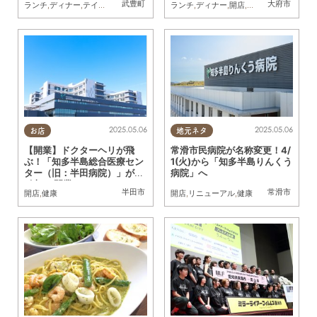
武豊町
大府市
ランチ
,
ディナー
,
テイクアウト
,
開店
,
専門店
ランチ
,
まちネタ
,
ディナー
,
開店
,
親子
,
家族
,
おひとり
2025.05.06
2025.05.06
お店
地元ネタ
【開業】ドクターヘリが飛
常滑市民病院が名称変更！4/
ぶ！「知多半島総合医療セン
1(火)から「知多半島りんくう
ター（旧：半田病院）」が4/
病院」へ
1(火)に開業
半田市
常滑市
開店
,
健康
開店
,
リニューアル
,
健康