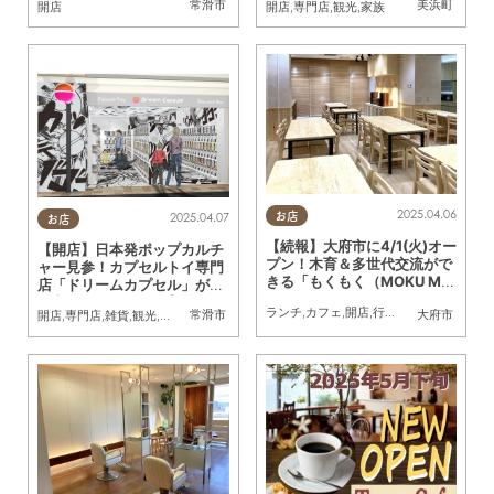
常滑市
美浜町
開店
開店
,
専門店
,
観光
,
家族
2025.04.06
お店
2025.04.07
お店
【続報】大府市に4/1(火)オー
【開店】日本発ポップカルチ
プン！木育＆多世代交流がで
ャー見参！カプセルトイ専門
きる「もくもく（MOKU MO
店「ドリームカプセル」が常
KU）」に行ってみた
滑市に4/7(月)オープン
ランチ
,
カフェ
,
開店
,
行ってみたレポ
,
親子
,
常滑市
大府市
開店
,
専門店
,
雑貨
,
観光
,
家族
,
おひとりさま
,
友人