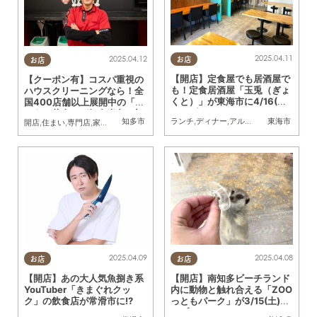
2025.04.11
2025.04.12
お店
お店
【開店】定食屋でも居酒屋で
【クーポン有】コスパ重視の
も！定食居酒屋「玉兎（ぎょ
ハウスクリーニングなら！全
くと）」が東海市に4/16(水)
国400店舗以上展開中の「お
オープン
そうじ革命」が知多半島に初
知多市
ランチ
,
ディナー
,
アルコール
東海市
,
開店
,
まちネ
開店
,
住まい
,
専門店
,
家族
,
時短
出店／ちたまる広告
2025.04.09
2025.04.08
お店
お店
【開店】あの大人気魚捌き系
【開店】南知多ビーチランド
YouTuber「きまぐれクッ
内に動物と触れ合える「ZOO
ク」の飲食店が常滑市に!?
っともパーク」が3/15(土)オ
ープン