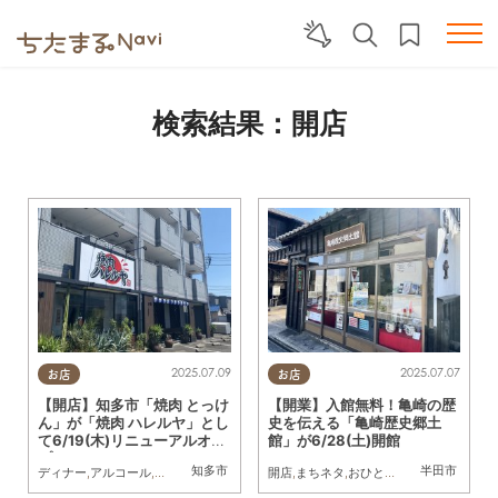
検索結果：開店
2025.07.09
2025.07.07
お店
お店
【開店】知多市「焼肉 とっけ
【開業】入館無料！亀崎の歴
ん」が「焼肉 ハレルヤ」とし
史を伝える「亀崎歴史郷土
て6/19(木)リニューアルオー
館」が6/28(土)開館
プン
知多市
半田市
ディナー
,
アルコール
,
開店
開店
,
まちネタ
,
おひとりさま