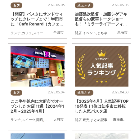
2025.05.06
2025.05.05
お店
地元ネタ
【開店】パスタにサンドウィ
加藤浩次監督・加藤シゲアキ
ッチにクレープまで！半田市
監督らの豪華トークショー
に「Cafe Renard（カフェ
も！「ミラーライアーフィル
ルナール）」が1/7(火)オープ
ムズ東海市 プレミア上映祭」
半田市
東海市
ランチ
,
カフェ
,
スイーツ
,
開店
開店
,
イベント
,
まちネタ
,
行ってみたレポ
ン
徹底レポート【5/4(日祝)】
2025.05.04
2025.04.30
お店
地元ネタ
ここ半年以内に大府市でオー
【2025年4月】人気記事TOP
プンしたお店 11選【2024年1
10発表！1位は知多市に移転
2月～2025年4月】
した人気パスタ店
大府市
東海市
,
大府市
,
知
ランチ
,
スイーツ
,
開店
,
まとめ記事
,
家族
,
KURUTOHP
開店
,
観光
,
まとめ記事