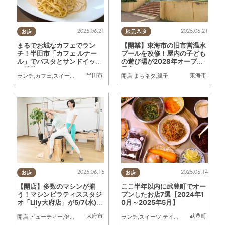
2025.06.21
2025.06.21
お店
地元ネタ
まるでお城なカフェでラン
【開業】東海市の旧市営温水
チ！半田市「カフェ ルナー
プールを改修！屋内の子ども
ル」でパスタとサンドイッチ
の遊び場が2028年オープン
を堪能
予定
半田市
東海市
ランチ
,
カフェ
,
スイーツ
,
まちネタ
,
行ってみたレポ
開店
,
まちネタ
,
親子
2025.06.15
2025.06.14
お店
お店
【開店】多数のマシンが揃
ここ半年以内に武豊町でオー
う！マシンピラティススタジ
プンしたお店7選【2024年1
オ「Lily大府店」が5/7(水)に
0月～2025年5月】
オープン
大府市
武豊町
開店
,
ビューティー
,
健康
,
おひとりさま
,
KURUTOHP
ランチ
,
スイーツ
,
テイクアウト
,
キッチンカ