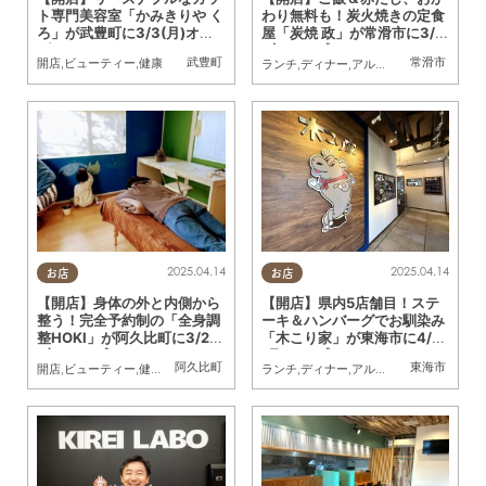
ト専門美容室「かみきりや く
わり無料も！炭火焼きの定食
ろ」が武豊町に3/3(月)オー
屋「炭焼 政」が常滑市に3/5
プン
(水)オープン
武豊町
常滑市
開店
,
ビューティー
,
健康
ランチ
,
ディナー
,
アルコール
,
開店
,
観光
2025.04.14
2025.04.14
お店
お店
【開店】身体の外と内側から
【開店】県内5店舗目！ステ
整う！完全予約制の「全身調
ーキ＆ハンバーグでお馴染み
整HOKI」が阿久比町に3/22
「木こり家」が東海市に4/14
(土) オープン
(月)オープン
阿久比町
東海市
開店
,
ビューティー
,
健康
,
親子
,
おひとりさま
ランチ
,
ディナー
,
アルコール
,
開店
,
夫婦
,
家