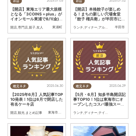
2025.07.03
2025.07.02
お店
お店
【開店】東海エリア最大規模
【開店】本格餃子が楽しめ
となる「3COINS＋plus」が
る！まちの新しい穴場食堂
イオンモール東浦で8/1(金)に
「餃子 権兵衛」が半田市に5/
オープン
27(火)オープン
東浦町
半田市
開店
,
専門店
,
親子
,
友人
ランチ
,
ディナー
,
アルコール
,
開店
,
家族
,
お
2025.06.30
2025.06.29
地元ネタ
地元ネタ
【2025年6月】人気記事TOP
【5月・6月】知多半島開店記
10発表！1位は6月で閉店した
事TOP10！1位は東海市にオ
有名ケーキ店
ープンしたコスパ最強スーパ
ー
東海市
,
大府市
,
知多市
,
東浦町
,
阿久比町
,
半田市
,
常滑市
,
武豊
開店
,
観光
,
まとめ記事
ランチ
,
ディナー
,
テイクアウト
,
開店
,
まと