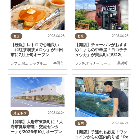
2025.06.28
2025.06.25
お店
お店
【続報】レトロで心地良い
【開店】チャーハンがおすす
「和紅茶喫茶メロウ」が半田
め！まちの中華屋「ヨコチチ
市に7月上旬オープン
ュウカ」が美浜町に5/22(木)
オープン
半田市
美浜町
カフェ
,
開店
,
カップル
,
友人
ランチ
,
ディナー
,
ラーメン
,
開店
,
まちネタ
2025.06.24
地元ネタ
【開業】大府市東新町に「大
2025.06.24
お店
府市健康増進・交流センタ
ー」が2026年10月オープン
【開店】子連れも必見！ワン
コインからの室内釣り堀「Re