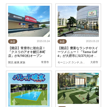
2025.05.24
2025.05.23
お店
お店
【開店】常滑市に初出店！
【開店】豊富なランチやスイ
「クスリのアオキ鯉江本町
ーツメニュー！「Tama Caf
店」が4/16(水)オープン
é」が大府市に5/27(火)オー
プン
常滑市
大府市
開店
,
健康
,
家族
モーニング
,
ランチ
,
カフェ
,
開店
,
家族
,
KUR