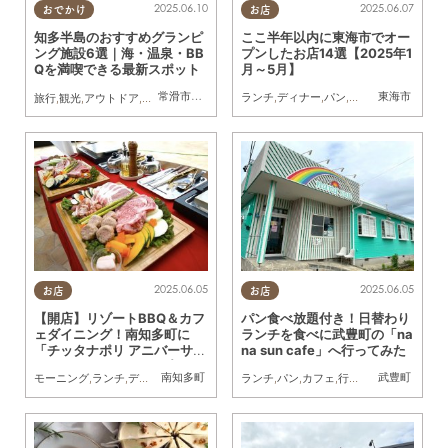
2025.06.07
2025.06.10
お店
おでかけ
ここ半年以内に東海市でオー
知多半島のおすすめグランピ
プンしたお店14選【2025年1
ング施設6選｜海・温泉・BB
月～5月】
Qを満喫できる最新スポット
常滑市
,
美浜町
,
南知多町
東海市
ランチ
,
ディナー
,
パン
,
カフェ
,
開店
旅行
,
観光
,
アウトドア
,
自然
,
グランピング
2025.06.05
2025.06.05
お店
お店
【開店】リゾートBBQ＆カフ
パン食べ放題付き！日替わり
ェダイニング！南知多町に
ランチを食べに武豊町の「na
「チッタナポリ アニバーサリ
na sun cafe」へ行ってみた
ードーム」が4月オープン
南知多町
武豊町
モーニング
,
ランチ
,
ディナー
,
開店
,
ドライブ
ランチ
,
パン
,
カフェ
,
行ってみたレポ
,
個室