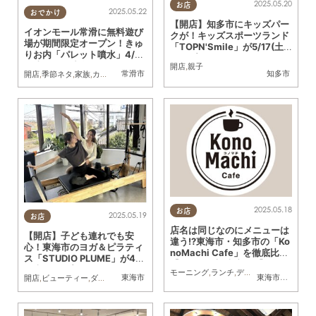
2025.05.20
お店
2025.05.22
おでかけ
【開店】知多市にキッズパー
イオンモール常滑に無料遊び
クが！キッズスポーツランド
場が期間限定オープン！きゅ
「TOPN'Smile」が5/17(土)
りお内「パレット噴水」4/2
オープン
6(土)～9月中旬まで
開店
,
親子
常滑市
知多市
開店
,
季節ネタ
,
家族
,
カップル
2025.05.18
お店
2025.05.19
お店
店名は同じなのにメニューは
【開店】子ども連れでも安
違う!?東海市・知多市の「Ko
心！東海市のヨガ＆ピラティ
noMachi Cafe」を徹底比較
ス「STUDIO PLUME」が4/2
【ちたまる調査隊#51】
2(火)オープン
モーニング
,
ランチ
,
ディナー
,
カフェ
,
開店
,
東海市
東海市
,
知多市
開店
,
ビューティー
,
ダイエット
,
健康
,
親子
,
おひとりさま