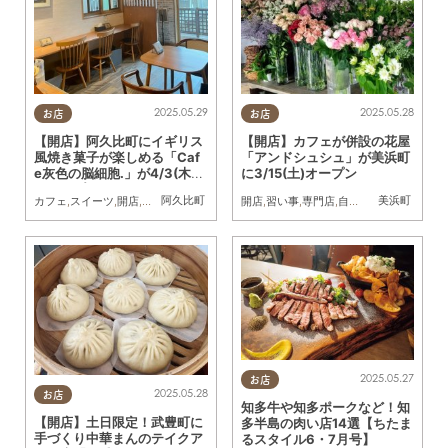
2025.05.29
2025.05.28
お店
お店
【開店】阿久比町にイギリス
【開店】カフェが併設の花屋
風焼き菓子が楽しめる「Caf
「アンドシュシュ」が美浜町
e灰色の脳細胞.」が4/3(木)
に3/15(土)オープン
にオープン
阿久比町
美浜町
カフェ
,
スイーツ
,
開店
,
おひとりさま
開店
,
習い事
,
専門店
,
自然
,
まちネタ
,
親子
,
夫
2025.05.27
お店
2025.05.28
お店
知多牛や知多ポークなど！知
【開店】土日限定！武豊町に
多半島の肉い店14選【ちたま
手づくり中華まんのテイクア
るスタイル6・7月号】