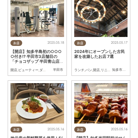
2025.05.18
2025.05.17
お店
お店
【開店】知多半島初の○○○
2024年にオープンした古民
○付き!? 半田市3店舗目の
家を改築したお店 7選
「チョコザップ 半田青山店」
9/28(土)オープン
半田市
知多市
,
半田市
,
常
開店
,
ビューティー
,
ダイエット
,
専門店
,
おひとりさま
ランチ
,
パン
,
開店
,
リニューアル
,
まとめ記
2025.05.16
2025.05.16
お店
お店
地元産の新鮮野菜を使用！5/
【開店】知多半田駅前でせん