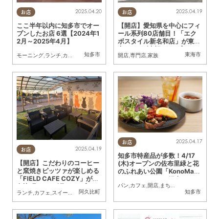
2025.04.20
2025.04.19
お店
お店
ここ半年以内に知多市でオー
【開店】愛知県を中心にフィ
プンしたお店 6選【2024年1
ール系列80店舗目！「エク
2月～2025年4月】
ボスタイル新名和店」が東海
市に3/20(木祝)オープン
知多市
東海市
モーニング
,
ランチ
,
カフェ
,
開店
,
住まい
,
家族
開店
,
専門店
,
家族
2025.04.17
お店
2025.04.19
お店
知多市特産品が多数！4/17
【開店】こだわりのコーヒー
(木)オープンの佐布里緑と花
と窯焼きピッツァが楽しめる
のふれあい公園「KonoMach
「FIELD CAFE COZY」が阿
i Cafe」メニュー紹介／ちた
パン
,
カフェ
,
開店
,
まちネタ
,
ちたまる広告
,
久比町に3/31(月)オープン
まる広告
阿久比町
知多市
ランチ
,
カフェ
,
スイーツ
,
開店
,
まちネタ
,
ペット