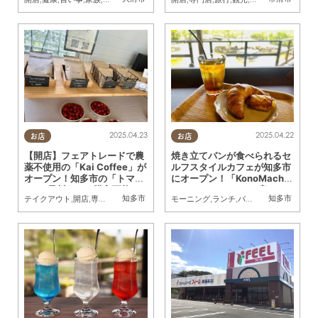
間限定オープン
2025.04.23
2025.04.22
お店
お店
【開店】フェアトレードで農
焼き立てパンが食べられるセ
薬不使用の「Kai Coffee」が
ルフスタイルカフェが知多市
オープン！知多市の「トマト
にオープン！「KonoMachi
Farm早川」にて購入可能
Cafe」ってどんなお店？
知多市
知多市
テイクアウト
,
開店
,
専門店
モーニング
,
ランチ
,
パン
,
カフェ
,
スイーツ
,