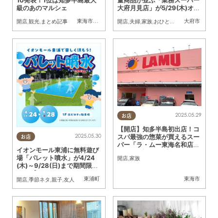
級のあのマルシェ
大府月見店」が5/29(木)オー
プン
東海市
,
大府市
,
知多市
,
東浦町
,
阿久比町
,
半田市
大府市
,
常滑市
,
武豊
開店
,
観光
,
まとめ記事
開店
,
夫婦
,
家族
,
おひとりさま
,
KURUTOHP
2025.05.29
お店
【開店】知多半島初出店！コ
2025.05.30
スパ最強の惣菜が買えるスー
お店
パー「ラ・ムー東海名和店」
イオンモール東浦に無料遊び
が5/22(木)オープン
場「パレット噴水」が4/24
開店
,
家族
(木)～9/28(日)まで期間限定
オープン！
東浦町
東海市
開店
,
季節ネタ
,
親子
,
友人