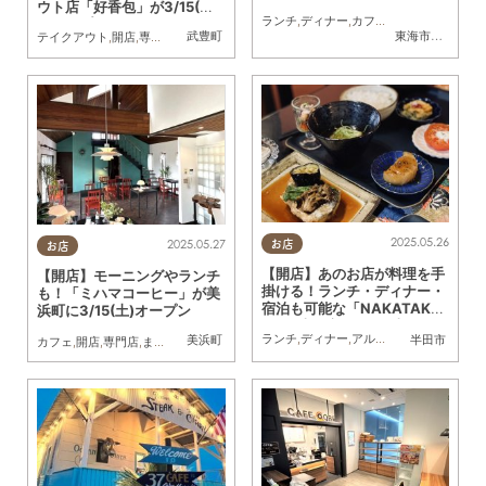
ウト店「好香包」が3/15(土)
ランチ
,
ディナー
,
カフェ
,
開店
,
ちたまるス
にオープン
武豊町
東海市
,
大府市
,
知
テイクアウト
,
開店
,
専門店
,
家族
2025.05.26
2025.05.27
お店
お店
【開店】あのお店が料理を手
【開店】モーニングやランチ
掛ける！ランチ・ディナー・
も！「ミハマコーヒー」が美
宿泊も可能な「NAKATAK
浜町に3/15(土)オープン
E」が半田市に5/27(火)オー
ランチ
,
ディナー
,
アルコール
,
開店
,
専門店
美浜町
半田市
プン
カフェ
,
開店
,
専門店
,
まちネタ