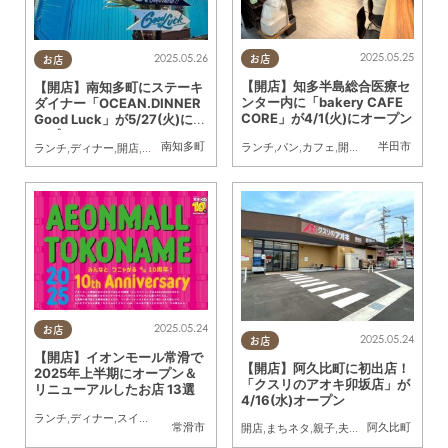
2025.05.25
2025.05.26
お店
お店
【開店】知多半島総合医療セ
【開店】南知多町にステーキ
ンター内に「bakery CAFE
ダイナー「OCEAN.DINNER
CORE」が4/1(火)にオープン
Good Luck」が5/27(火)にオ
ープン
南知多町
半田市
ランチ
,
パン
,
カフェ
,
開店
,
おひとりさま
ランチ
,
ディナー
,
開店
,
ドライブ
,
カップル
2025.05.24
お店
2025.05.24
お店
【開店】イオンモール常滑で
【開店】阿久比町に初出店！
2025年上半期にオープン＆
「クスリのアオキ卯坂店」が
リニューアルしたお店 13選
4/16(水)オープン
ランチ
,
ディナー
,
スイーツ
,
開店
,
住まい
,
専門店
,
雑貨
,
まとめ記事
常滑市
阿久比町
開店
,
まちネタ
,
親子
,
夫婦
,
家族