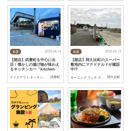
2025.06.14
2025.06.13
お店
お店
【開店】武豊町を中心に出
【開店】阿久比町のスーパー
店！懐かしの揚げ物が味わえ
敷地内にマクドナルドが建設
るキッチンカー「kitchen
中!?
湊」4/25(金)オープン
武豊町
阿久比町
テイクアウト
,
キッチンカー
,
開店
,
まちネタ
モーニング
,
ランチ
,
テイクアウト
,
開店
,
家