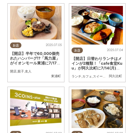
2025.07.05
お店
2025.07.04
お店
【開店】半年で60,000個売
れたハンバーグ!?「馬力屋」
【開店】日替わりランチはメ
がイオンモール東浦に7/17
インが2種類！「cafe食堂Ku
(木)オープン
u」が阿久比町に7/14(月)オ
開店
,
親子
,
友人
ープン
東浦町
阿久比町
ランチ
,
カフェ
,
スイーツ
,
開店
,
おひとりさ