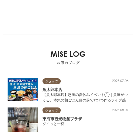
MISE LOG
お店のブログ
2027.07.06
ショップ
魚太郎本店
【魚太郎本店】怒涛の夏休みイベント①｜魚屋がつ
くる、本気の朝ごはん目の前で1つ1つ作るライブ感
2026.08.07
ショップ
東海市観光物産プラザ
グイっと一杯