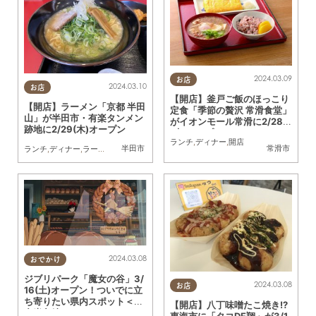
2024.03.09
お店
2024.03.10
お店
【開店】釜戸ご飯のほっこり
【開店】ラーメン「京都 半田
定食「季節の贅沢 常滑食堂」
山」が半田市・有楽タンメン
がイオンモール常滑に2/28
跡地に2/29(木)オープン
(水)オープン
ランチ
,
ディナー
,
開店
半田市
常滑市
ランチ
,
ディナー
,
ラーメン
,
開店
,
親子
,
家族
2024.03.08
おでかけ
ジブリパーク「魔女の谷」3/
2024.03.08
お店
16(土)オープン！ついでに立
ち寄りたい県内スポット＜知
【開店】八丁味噌たこ焼き!?
多半島編＞
東海市に「タコDE翔」が3/1