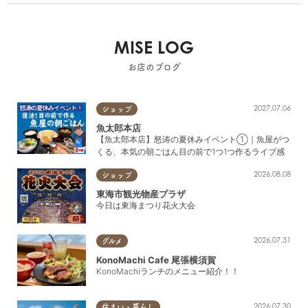
MISE LOG
お店のブログ
2027.07.06
ショップ
魚太郎本店
【魚太郎本店】怒涛の夏休みイベント①｜魚屋がつ
くる、本気の朝ごはん目の前で1つ1つ作るライブ感
2026.08.08
ショップ
東海市観光物産プラザ
今日は東海まつり花火大会
2026.07.31
グルメ
KonoMachi Cafe 尾張横須賀
KonoMachiランチのメニュー紹介！！
2026.07.30
住まい・暮らし