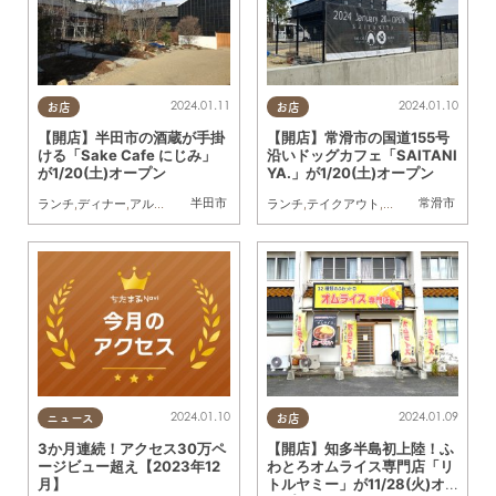
2024.01.11
2024.01.10
お店
お店
【開店】半田市の酒蔵が手掛
【開店】常滑市の国道155号
ける「Sake Cafe にじみ」
沿いドッグカフェ「SAITANI
が1/20(土)オープン
YA.」が1/20(土)オープン
半田市
常滑市
ランチ
,
ディナー
,
アルコール
,
開店
,
カップル
ランチ
,
おひとりさま
,
テイクアウト
,
ビストロ
,
開店
,
親子
,
ペット
2024.01.10
2024.01.09
ニュース
お店
3か月連続！アクセス30万ペ
【開店】知多半島初上陸！ふ
ージビュー超え【2023年12
わとろオムライス専門店「リ
月】
トルヤミー」が11/28(火)オ