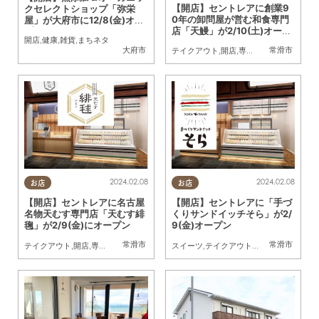
【開店】セントレアに創業9
クセレクトショップ「弥栄
0年の卸問屋が営む和食専門
屋」が大府市に12/8(金)オー
店「天鰻」が2/10(土)オープ
プン
開店
,
健康
,
雑貨
,
まちネタ
ン
大府市
常滑市
テイクアウト
,
開店
,
専門店
,
家族
,
おひとり
2024.02.08
2024.02.08
お店
お店
【開店】セントレアに名古屋
【開店】セントレアに「手づ
名物天むす専門店「天むす緋
くりサンドイッチそら」が2/
毱」が2/9(金)にオープン
9(金)オープン
常滑市
常滑市
テイクアウト
,
開店
,
専門店
,
家族
,
友人
スイーツ
,
テイクアウト
,
開店
,
専門店
,
家族
,