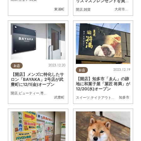
リスマスプレンゼントを買え
るお店 7選
東浦町
大府市
,
常滑市
,
東
開店
,
雑貨
2023.12.20
お店
2023.12.19
お店
【開店】メンズに特化したサ
【開店】知多市「ゑん」の跡
ロン「BAYAKA」2号店が武
地に和菓子屋「菓匠 将満」が
豊町に12/1(金)オープン
12/20(水)オープン
開店
,
ビューティー
,
専門店
武豊町
知多市
スイーツ
,
テイクアウト
,
開店