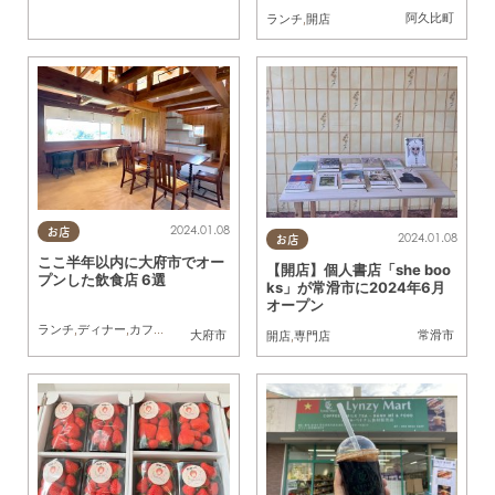
ープン
阿久比町
ランチ
,
開店
2024.01.08
お店
2024.01.08
お店
ここ半年以内に大府市でオー
【開店】個人書店「she boo
プンした飲食店 6選
ks」が常滑市に2024年6月
オープン
ランチ
,
ディナー
,
カフェ
,
スイーツ
,
開店
,
家族
大府市
常滑市
開店
,
専門店