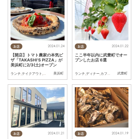
2024.01.24
2024.01.22
お店
お店
【開店】トマト農家の本気ピ
ここ半年以内に武豊町でオー
ザ「TAKASHI'S PIZZA」が
プンしたお店 6選
美浜町に2/3(土)オープン
美浜町
武豊町
ランチ
,
テイクアウト
,
開店
ランチ
,
ディナー
,
カフェ
,
スイーツ
,
開店
,
ビ
2024.01.21
2024.01.19
お店
お店