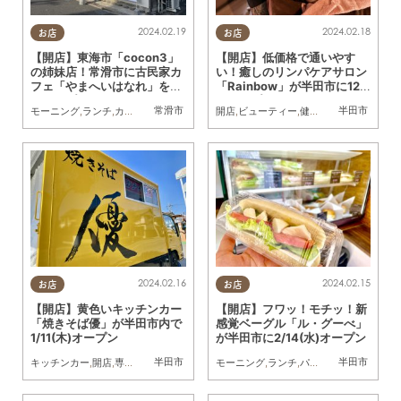
2024.02.19
2024.02.18
お店
お店
【開店】東海市「cocon3」
【開店】低価格で通いやす
の姉妹店！常滑市に古民家カ
い！癒しのリンパケアサロン
フェ「やまへいはなれ」を3
「Rainbow」が半田市に12
月オープン
月オープン
常滑市
半田市
モーニング
,
ランチ
,
カフェ
,
スイーツ
,
開店
,
親子
開店
,
ビューティー
,
健康
,
まちネタ
2024.02.16
2024.02.15
お店
お店
【開店】黄色いキッチンカー
【開店】フワッ！モチッ！新
「焼きそば優」が半田市内で
感覚ベーグル「ル・グーべ」
1/11(木)オープン
が半田市に2/14(水)オープン
半田市
半田市
キッチンカー
,
開店
,
専門店
,
まちネタ
,
焼きそば
モーニング
,
ランチ
,
パン
,
スイーツ
,
テイク