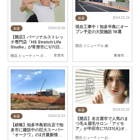
2024.02.24
お店
現在工事中！知多半島にオー
2024.02.26
お店
プン予定の大型施設 16選
【開店】パーソナルストレッ
チ専門店「HS Stretch Life
開店
,
リニューアル
,
健康
,
住まい
,
習い事
,
雑
Studio」が常滑市に1/7(日)
オープン
常滑市
東海市
,
大府市
,
知
開店
,
ビューティー
,
ダイエット
,
健康
2024.02.22
お店
2024.02.23
お店
【開店】名古屋市で人気のま
つ毛＆眉毛サロン「アイモ
【続報】知多半島初出店で知
ア」が半田市に11/21(火)オー
多市に建設中の巨大スーパー
プン
「オークワ」の2月最新情
開店
,
ビューティー
,
おひとりさま
報！