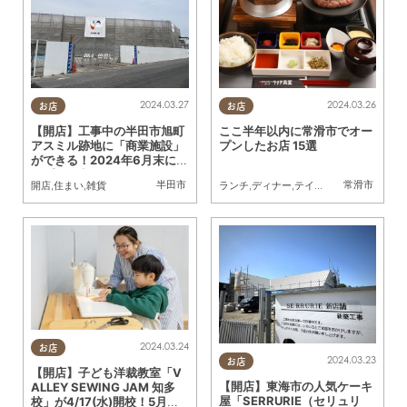
2024.03.27
2024.03.26
お店
お店
【開店】工事中の半田市旭町
ここ半年以内に常滑市でオー
アスミル跡地に「商業施設」
プンしたお店 15選
ができる！2024年6月末にオ
ープン予定
半田市
常滑市
開店
,
住まい
,
雑貨
ランチ
,
ディナー
,
テイクアウト
,
開店
,
専門
2024.03.24
お店
2024.03.23
お店
【開店】子ども洋裁教室「V
【開店】東海市の人気ケーキ
ALLEY SEWING JAM 知多
屋「SERRURIE（セリュリ
校」が4/17(水)開校！5月に