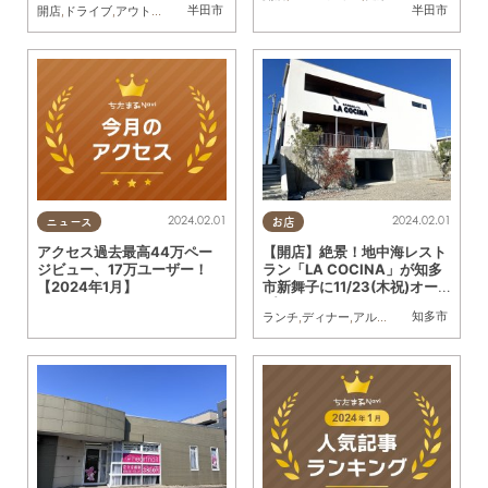
半田市
半田市
開店
,
ドライブ
,
アウトドア
,
自然
,
まちネタ
,
ペット
2024.02.01
2024.02.01
ニュース
お店
アクセス過去最高44万ペー
【開店】絶景！地中海レスト
ジビュー、17万ユーザー！
ラン「LA COCINA」が知多
【2024年1月】
市新舞子に11/23(木祝)オー
プン
知多市
ランチ
,
ディナー
,
アルコール
,
開店
,
カップ