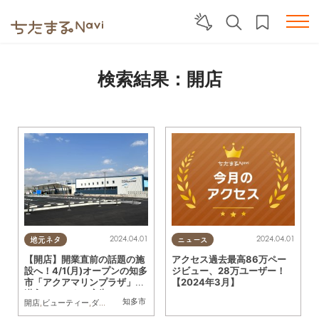
検索結果：開店
2024.04.01
2024.04.01
地元ネタ
ニュース
【開店】開業直前の話題の施
アクセス過去最高86万ペー
設へ！4/1(月)オープンの知多
ジビュー、28万ユーザー！
市「アクアマリンプラザ」に
【2024年3月】
潜入／ちたまる広告
知多市
開店
,
ビューティー
,
ダイエット
,
健康
,
まちネタ
,
ちたまる広告
,
親子
,
おひとりさま