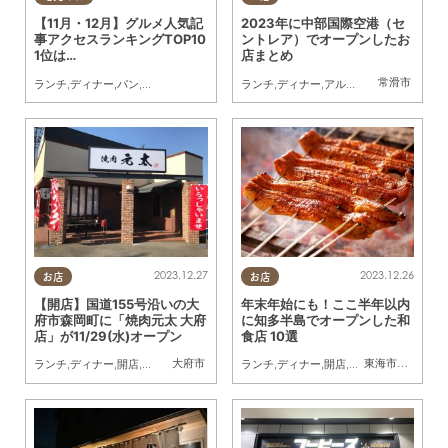
【11月・12月】グルメ人気記
2023年に中部国際空港（セ
事アクセスランキングTOP10
ントレア）でオープンしたお
1位は…
店まとめ
常滑市
ランチ
,
ディナー
,
パン
,
スイーツ
,
開店
,
まとめ記事
ランチ
,
家族
,
ディナー
,
アルコール
,
開店
,
家族
,
友
2023.12.27
2023.12.26
お店
お店
【開店】国道155号沿いの大
年末年始にも！ここ半年以内
府市森岡町に「焼肉元太 大府
に知多半島でオープンした和
店」が11/29(水)オープン
食店 10選
大府市
東海市
,
阿久比町
,
ランチ
,
ディナー
,
開店
,
親子
ランチ
,
ディナー
,
開店
,
家族