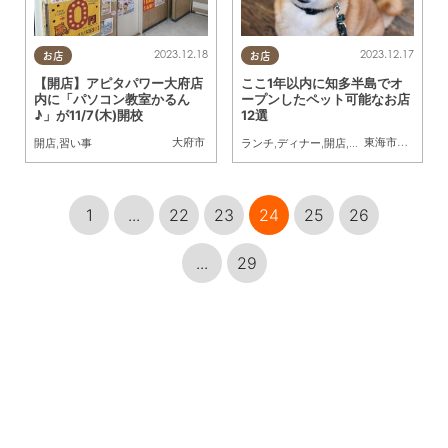
2023.12.18
2023.12.17
お店
お店
【開店】アピタパワー大府店
ここ1年以内に知多半島でオ
内に「パソコン教室かるん
ープンしたペット可能なお店
♪」が11/7(木)開校
12選
大府市
東海市
,
大府市
,
阿
開店
,
習い事
ランチ
,
ディナー
,
開店
,
ペット
1
...
22
23
24
25
26
...
29