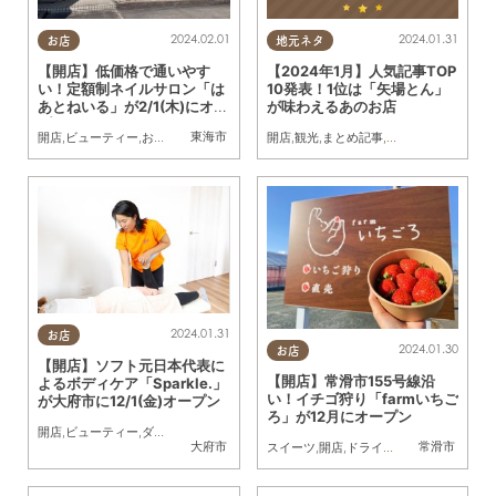
2024.02.01
2024.01.31
お店
地元ネタ
【開店】低価格で通いやす
【2024年1月】人気記事TOP
い！定額制ネイルサロン「は
10発表！1位は「矢場とん」
あとねいる」が2/1(木)にオー
が味わえるあのお店
プンしてた
東海市
開店
,
ビューティー
,
おひとりさま
開店
,
観光
,
まとめ記事
,
家族
2024.01.31
お店
2024.01.30
お店
【開店】ソフト元日本代表に
【開店】常滑市155号線沿
よるボディケア「Sparkle.」
い！イチゴ狩り「farmいちご
が大府市に12/1(金)オープン
ろ」が12月にオープン
開店
,
ビューティー
,
ダイエット
,
健康
大府市
常滑市
スイーツ
,
開店
,
ドライブ
,
観光
,
親子
,
友人