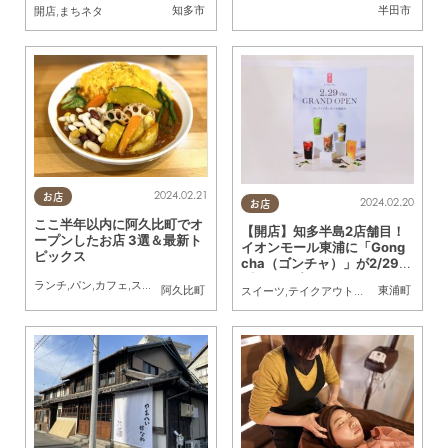
知多市
半田市
開店
,
まちネタ
2024.02.21
お店
2024.02.20
お店
ここ半年以内に阿久比町でオ
【開店】知多半島2店舗目！
ープンしたお店 3選＆最新ト
イオンモール東浦に「Gong
ピックス
cha（ゴンチャ）」が2/29
(木)オープン
ランチ
,
パン
,
カフェ
,
スイーツ
,
テイクアウト
,
開店
,
専門店
,
まちネタ
,
家族
,
ペット
阿久比町
東浦町
スイーツ
,
テイクアウト
,
開店