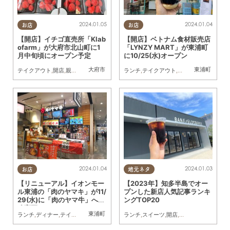
2024.01.05
2024.01.04
お店
お店
【開店】イチゴ直売所「Klab
【開店】ベトナム食材販売店
ofarm」が大府市北山町に1
「LYNZY MART」が東浦町
月中旬頃にオープン予定
に10/25(水)オープン
大府市
東浦町
テイクアウト
,
開店
,
親子
,
夫婦
,
家族
,
イチゴ
ランチ
,
テイクアウト
,
開店
2024.01.04
2024.01.03
お店
地元ネタ
【リニューアル】イオンモー
【2023年】知多半島でオー
ル東浦の「肉のヤマキ」が11/
プンした新店人気記事ランキ
29(水)に「肉のヤマ牛」へ名
ングTOP20
称変更
東浦町
ランチ
,
ディナー
,
テイクアウト
,
開店
ランチ
,
スイーツ
,
開店
,
まちネタ