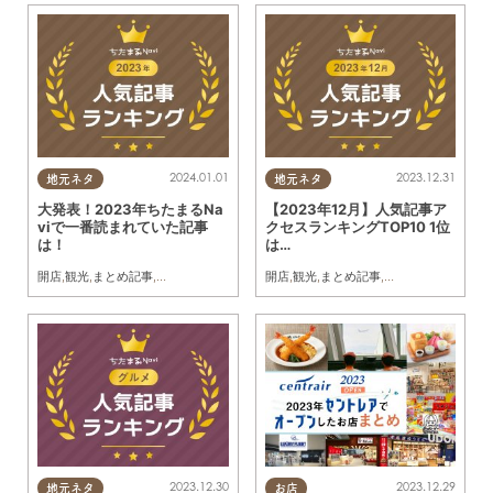
2024.01.01
2023.12.31
地元ネタ
地元ネタ
大発表！2023年ちたまるNa
【2023年12月】人気記事ア
viで一番読まれていた記事
クセスランキングTOP10 1位
は！
は…
開店
,
観光
,
まとめ記事
,
家族
開店
,
観光
,
まとめ記事
,
家族
2023.12.30
2023.12.29
地元ネタ
お店