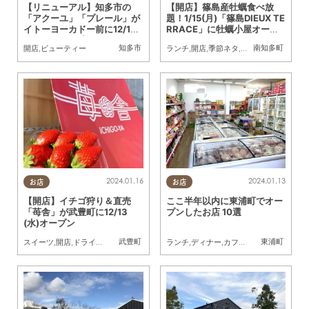
【リニューアル】知多市の
【開店】篠島産牡蠣食べ放
「アクーユ」「プレール」が
題！1/15(月)「篠島DIEUX TE
イトーヨーカドー前に12/1
RRACE」に牡蠣小屋オープ
(金)移転オープン
ン
知多市
南知多町
開店
,
ビューティー
ランチ
,
開店
,
季節ネタ
,
牡蠣
2024.01.16
2024.01.13
お店
お店
【開店】イチゴ狩り＆直売
ここ半年以内に東浦町でオー
「苺舎」が武豊町に12/13
プンしたお店 10選
(水)オープン
武豊町
東浦町
スイーツ
,
開店
,
ドライブ
,
自然
,
親子
,
家族
,
いちご
ランチ
,
ディナー
,
カフェ
,
スイーツ
,
開店
,
家