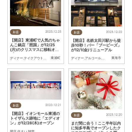
2023.12.25
2023.12.22
お店
お店
【開店】東浦町で人気のちゃ
【開店】名鉄太田川駅から徒
んこ鍋店「照国」が12/25
歩10秒！バー「ブービーズ」
(月)のクリスマスに移転オー
が12/1(金)リニューアル
プン
東浦町
東海市
ディナー
,
テイクアウト
,
キッチンカー
,
開店
,
家族
ディナー
,
アルコール
,
開店
2023.12.21
お店
【開店】イオンモール東浦の
2023.12.20
お店
トイザらス跡地に「エディオ
ン」が12/28(木)オープン
まだ間に合う！ここ半年以内
に知多半島でオープンしたク
開店
,
住まい
,
雑貨