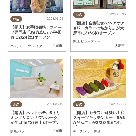
2024.03.20
お店
2024.03.21
お店
【開店】白髪染めでヘアケア
【開店】お手頃価格！スイー
も!?「カラーのちから」が大
ツ専門店「あげぱん」が半田
府市に3/6(水)オープン
市に2/24(土)オープン
開店
,
ビューティー
半田市
大府市
パン
,
スイーツ
,
テイクアウト
,
開店
,
親子
2024.03.19
2024.03.18
お店
お店
【開店】ペットホテル&トリ
【開店】カラフル可愛い！和
ミングサロン「ワンルーク」
スイーツキッチンカー「BAB
が半田市に3/9(土)オープン
Aだんご」が2/28(水)にオー
プン
半田市
開店
,
ペット
キッチンカー
,
開店