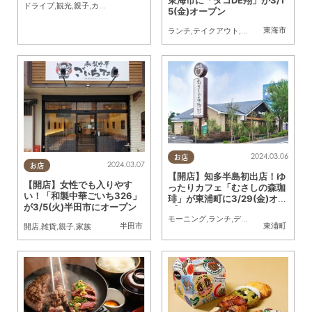
ドライブ
,
観光
,
親子
,
カップル
,
おひとりさま
5(金)オープン
東海市
ランチ
,
テイクアウト
,
開店
,
親子
,
家族
2024.03.06
お店
2024.03.07
お店
【開店】知多半島初出店！ゆ
【開店】女性でも入りやす
ったりカフェ「むさしの森珈
い！「和製中華ごいち326」
琲」が東浦町に3/29(金)オー
が3/5(火)半田市にオープン
プン
モーニング
,
ランチ
,
ディナー
,
カフェ
,
スイ
半田市
東浦町
開店
,
雑貨
,
親子
,
家族