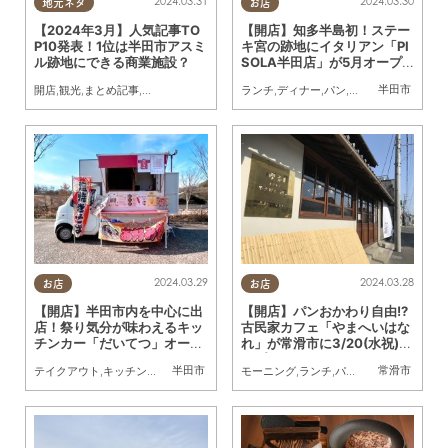
2024.03.31
2024.03.30
地元ネタ
お店
【2024年3月】人気記事TO
【開店】知多半島初！ステー
P10発表！1位は半田市アスミ
キ宮の跡地にイタリアン「PI
ル跡地にできる商業施設？
SOLA半田店」が5月オープ
ン
半田市
開店
,
観光
,
まとめ記事
,
家族
ランチ
,
ディナー
,
パン
,
カフェ
,
スイーツ
,
開
2024.03.29
2024.03.28
お店
お店
【開店】半田市内を中心に出
【開店】パンおかわり自由!?
店！祭り気分が味わえるキッ
古民家カフェ「やまへいはな
チンカー「だいてつ」オープ
れ」が常滑市に3/20(水祝)オ
ン
ープン
半田市
常滑市
テイクアウト
,
キッチンカー
,
開店
,
まちネタ
モーニング
,
ランチ
,
パン
,
カフェ
,
スイーツ
,