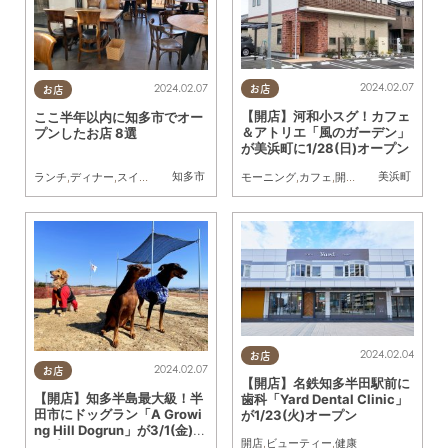
2024.02.07
2024.02.07
お店
お店
【開店】河和小スグ！カフェ
ここ半年以内に知多市でオー
＆アトリエ「風のガーデン」
プンしたお店 8選
が美浜町に1/28(日)オープン
知多市
美浜町
モーニング
,
カフェ
,
開店
,
アトリエ
ランチ
,
ディナー
,
スイーツ
,
開店
,
ビューティー
,
専門店
,
家族
2024.02.04
お店
2024.02.07
お店
【開店】名鉄知多半田駅前に
【開店】知多半島最大級！半
歯科「Yard Dental Clinic」
田市にドッグラン「A Growi
が1/23(火)オープン
ng Hill Dogrun」が3/1(金)オ
開店
,
ビューティー
,
健康
ープン