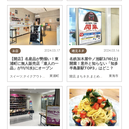
2024.03.17
2024.03.16
お店
地元ネタ
【開店】名産品が勢揃い！東
名鉄加木屋中ノ池駅3/16(土)
浦町に無人販売店「達人の一
開業！意外と知らない「知多
品」が11/1(水)にオープン
半島新駅TOP3」はどこ？
東浦町
東海市
スイーツ
,
テイクアウト
,
開店
,
親子
,
家族
開店
,
まちネタ
,
まとめ記事
,
ランキング
,
駅