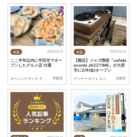
2024.03.31
2024.03.31
お店
お店
ここ半年以内に半田市でオー
【開店】ジャズ喫茶「cafe&r
プンしたグルメ店 12選
ecords JAZZTIME」が大府
市に2/9(金)オープン
半田市
大府市
モーニング
,
ランチ
,
ディナー
,
ラーメン
,
パン
ディナー
,
カフェ
,
テイクアウト
,
カフェ
,
スイーツ
,
キッチンカー
,
開店
,
開店
,