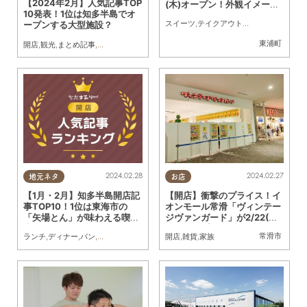
【2024年2月】人気記事TOP
(木)オープン！外観イメージ
10発表！1位は知多半島でオ
は？
スイーツ
,
テイクアウト
,
開店
ープンする大型施設？
東浦町
開店
,
観光
,
まとめ記事
,
家族
2024.02.28
2024.02.27
地元ネタ
お店
【1月・2月】知多半島開店記
【開店】衝撃のプライス！イ
事TOP10！1位は東海市の
オンモール常滑「ヴィンテー
「矢場とん」が味わえる喫茶
ジヴァンガード」が2/22(木)
店
移転オープン
常滑市
ランチ
,
ディナー
,
パン
,
スイーツ
,
開店
,
まとめ記事
開店
,
雑貨
,
家族
,
家族