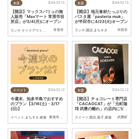
2024.03.13
2024.03.15
お店
お店
【開店】地元食材たっぷりの
【開店】マックスバリュの無
パスタ屋「pasteria muk」
人販売「Maxマート 常滑市役
が半田市に4/23(火)オープン
所店」が3/4(月)にオープン
常滑市
半田市
ランチ
,
開店
,
まちネタ
ランチ
,
テイクアウト
,
開店
2024.03.12
2024.03.12
イベント
お店
今週末、知多半島でおすすめ
【開店】チョコレート専門店
のプラン【3/16(土)・3/17
「CACAOCAT」が「元町珈
(日)】
琲 武豊の離れ」の店内に1/2
9(月)オープン
東海市
,
阿久比町
,
半田市
,
常滑市
武豊町
イベント
,
まちネタ
,
家族
スイーツ
,
開店
,
親子
,
家族