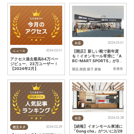
2024.03.01
お店
2024.03.01
【開店】新しい靴で新年度
ニュース
を！イオンモール常滑に「A
アクセス過去最高64万ペー
BC-MART SPORTS」が3/1
ジビュー、23万ユーザー！
5(金)オープン
【2024年2月】
常滑市
開店
,
雑貨
,
親子
,
家族
2024.02.28
お店
【続報】イオンモール東浦に
2024.02.29
地元ネタ
「Gong cha」がついに2/29