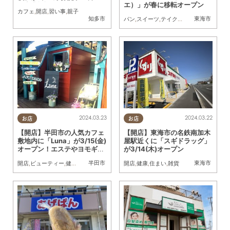
エ）」が春に移転オープン
は商業施設も
カフェ
,
開店
,
習い事
,
親子
知多市
東海市
パン
,
スイーツ
,
テイクアウト
,
開店
,
親子
2024.03.23
2024.03.22
お店
お店
【開店】半田市の人気カフェ
【開店】東海市の名鉄南加木
敷地内に「Luna」が3/15(金)
屋駅近くに「スギドラッグ」
オープン！エステやヨモギ蒸
が3/14(木)オープン
しのサロン
半田市
東海市
開店
,
ビューティー
,
健康
,
専門店
,
おひとりさま
開店
,
健康
,
住まい
,
雑貨