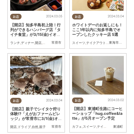
2024.03.05
2024.03.04
お店
お店
【開店】知多半島初上陸！行
ホワイトデーのお返しにも！
列ができるハンバーグ店「タ
ここ1年以内に知多半島でオ
イチ食堂」が3/15(金)イオン
ープンしたクッキー店 5選
常滑にオープン
常滑市
東海市
,
東浦町
,
阿
ランチ
,
ディナー
,
開店
,
家族
,
おひとりさま
,
友人
スイーツ
,
テイクアウト
,
開店
,
専門店
,
まち
2024.03.02
2024.03.04
お店
お店
【開店】東浦町生路にコーヒ
【開店】親子でシイタケ狩り
ーショップ「hug.coffee&la
体験!?「えがおファームビレ
tte」が5月オープン予定
ッジ」が常滑市に3/1(金)オー
プン
常滑市
東浦町
カフェ
,
スイーツ
,
テイクアウト
,
開店
,
親子
,
開店
,
ドライブ
,
自然
,
親子