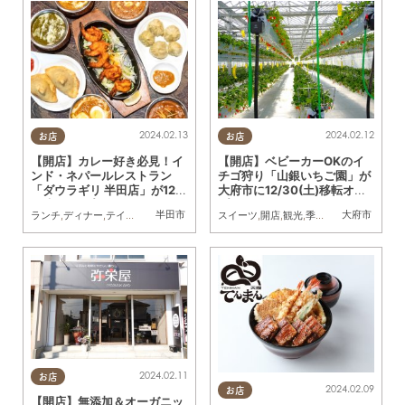
2024.02.13
2024.02.12
お店
お店
【開店】カレー好き必見！イ
【開店】ベビーカーOKのイ
ンド・ネパールレストラン
チゴ狩り「山銀いちご園」が
「ダウラギリ 半田店」が12/1
大府市に12/30(土)移転オー
4(木)オープン
プン
半田市
大府市
ランチ
,
ディナー
,
テイクアウト
,
開店
スイーツ
,
開店
,
観光
,
季節ネタ
,
親子
,
カップ
2024.02.11
お店
2024.02.09
お店
【開店】無添加＆オーガニッ