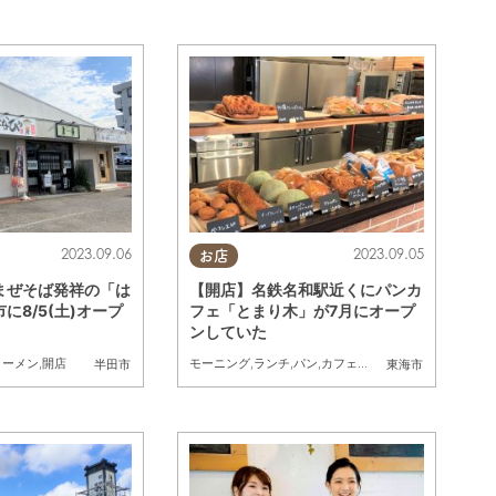
2023.09.06
2023.09.05
お店
まぜそば発祥の「は
【開店】名鉄名和駅近くにパンカ
に8/5(土)オープ
フェ「とまり木」が7月にオープ
ンしていた
ラーメン
,
開店
モーニング
,
ランチ
,
パン
,
カフェ
,
テイクアウト
,
開店
半田市
東海市