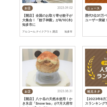
2023.09.02
お店
ニュース
【開店】全国のお取り寄せ餃子が
歴代1位31万
大集合！「餃子神殿」が8/10(木)
ユーザー突破！
知多市に
アルコール
,
テイクアウト
,
開店
知多市
2023.08.31
お店
地元ネタ
【開店】八ケ岳の天然水使用！か
【2023年8
き氷店「Snow tea」が7月大府市
スランキングT