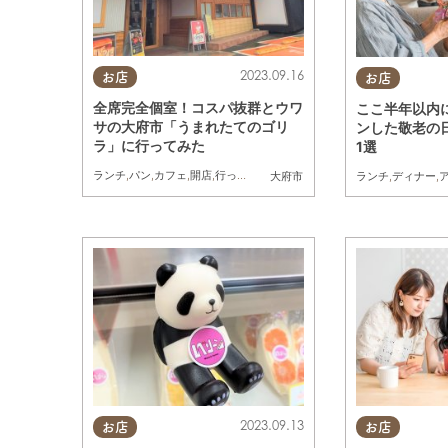
2023.09.16
お店
お店
全席完全個室！コスパ抜群とウワ
ここ半年以内
サの大府市「うまれたてのゴリ
ンした敬老の日
ラ」に行ってみた
1選
ランチ
,
パン
,
カフェ
,
開店
,
行ってみたレポ
ランチ
,
ディナー
,
大府市
2023.09.13
お店
お店