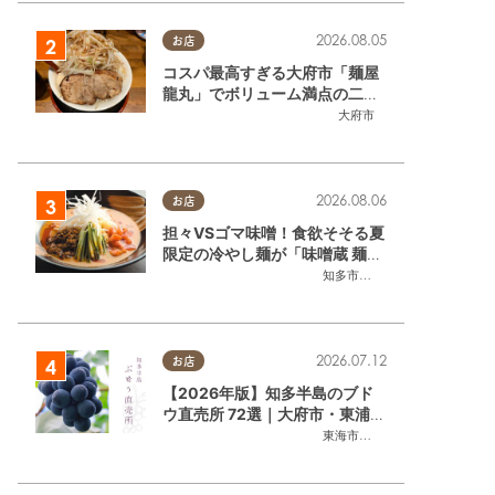
2026.08.05
お店
コスパ最高すぎる大府市「麺屋
龍丸」でボリューム満点の二郎
系ラーメンを堪能してきた
大府市
2026.08.06
お店
担々VSゴマ味噌！食欲そそる夏
限定の冷やし麺が「味噌蔵 麺四
武豊町
,
常滑市
,
美浜町
朗 半田店・知多店」で登場／ち
知多市
,
半田市
たまる広告
2026.07.12
お店
【2026年版】知多半島のブド
ウ直売所 72選｜大府市・東浦町
ほかエリア別に一挙紹介
東海市
,
大府市
,
東浦町
,
半田市
,
美