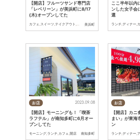
【開店】フルーツサンド専門店
ここ半年以内
「レベリーン」が美浜町に8/17
ンした女子会に
(木)オープンしてた
選
カフェ
,
スイーツ
,
テイクアウト
,
開店
ランチ
,
ディナー
,
美浜町
2023.09.08
お店
お店
【開店】モーニングも！「喫茶
【開店】カニ
ラフテル」が南知多町に6月オー
まい」が東海市
プンしてた
ン
モーニング
,
ランチ
,
カフェ
,
開店
ランチ
,
ディナー
,
南知多町