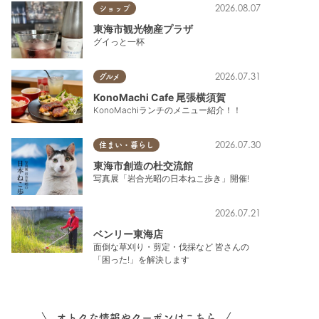
2026.08.07
ショップ
東海市観光物産プラザ
グイっと一杯
2026.07.31
グルメ
KonoMachi Cafe 尾張横須賀
KonoMachiランチのメニュー紹介！！
たレポ
2026.07.30
住まい・暮らし
東海市創造の杜交流館
写真展「岩合光昭の日本ねこ歩き」開催!
2026.07.21
ベンリー東海店
面倒な草刈り・剪定・伐採など 皆さんの
「困った!」を解決します
オトクな情報やクーポンはこちら