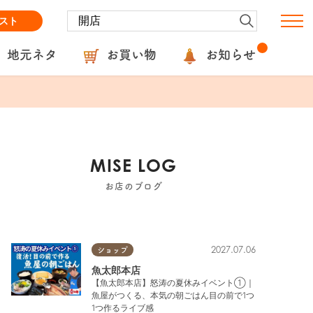
スト
地元ネタ
お買い物
お知らせ
MISE LOG
お店のブログ
2027.07.06
ショップ
魚太郎本店
【魚太郎本店】怒涛の夏休みイベント①｜
魚屋がつくる、本気の朝ごはん目の前で1つ
1つ作るライブ感