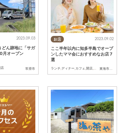
2023.09.03
2023.09.02
お店
うどん跡地に「サガ
ここ半年以内に知多半島でオープ
10月オープン
ンしたママ会におすすめなお店 7
選
開店
ランチ
,
ディナー
,
カフェ
,
開店
,
親子
,
友人
常滑市
東海市
,
大府市
,
半田市
,