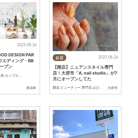
2023.08.26
 DESIGN PAR
2023.08.26
お店
にウエディング・BB
オープン
【開店】ニュアンスネイル専門
店！大府市「A. nail studio」が7
自然
,
カップル
,
ペット
月にオープンしてた
開店
,
ビューティー
,
専門店
,
おひとりさま
,
個室
美浜町
大府市