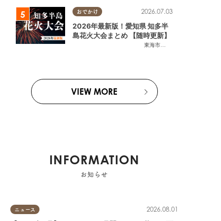
2026.07.03
おでかけ
2026年最新版！愛知県 知多半
島花火大会まとめ 【随時更新】
東海市
,
大府市
,
知多市
,
東浦町
,
阿
VIEW MORE
INFORMATION
お知らせ
2026.08.01
ニュース