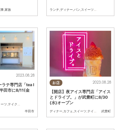
記事
,
家族
ランチ
,
ディナー
,
パン
,
スイーツ
,
開店
,
まとめ記事
,
家族
2023.08.28
2023.08.28
お店
ラテ専門店「tea l
」が半田市に8/11(金
【開店】夜アイス専門店「アイス
とドライブ。」が武豊町に8/30
(水)オープン
イーツ
,
テイクアウト
,
開店
ディナー
,
カフェ
,
スイーツ
,
テイクアウト
,
開店
半田市
武豊町