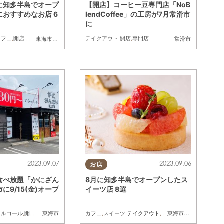
に知多半島でオープ
【開店】コーヒー豆専門店「NoB
おすすめなお店 6
lendCoffee」の工房が7月常滑市
に
カフェ
,
開店
,
親子
,
友人
テイクアウト
,
開店
,
専門店
東海市
,
知多市
,
半田市
,
常滑市
,
南知多町
常滑市
2023.09.07
2023.09.06
お店
食べ放題「かにざん
8月に知多半島でオープンしたス
に9/15(金)オープ
イーツ店 8選
アルコール
,
開店
カフェ
,
スイーツ
,
テイクアウト
,
キッチンカー
,
開店
東海市
東海市
,
大府市
,
半田市
,