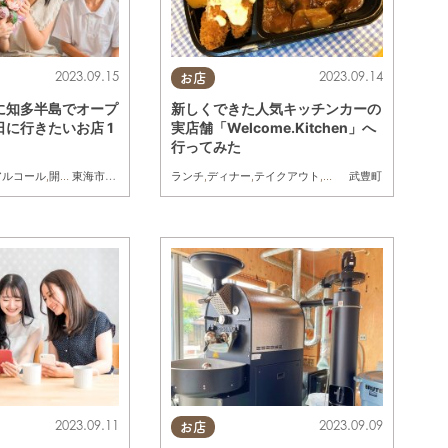
2023.09.15
2023.09.14
お店
に知多半島でオープ
新しくできた人気キッチンカーの
に行きたいお店 1
実店舗「Welcome.Kitchen」へ
行ってみた
アルコール
,
開店
,
親子
,
家族
ランチ
,
ディナー
,
テイクアウト
,
開店
,
まちネタ
,
行ってみ
東海市
,
大府市
,
知多市
,
半田市
,
常滑市
,
美浜町
武豊町
2023.09.11
2023.09.09
お店