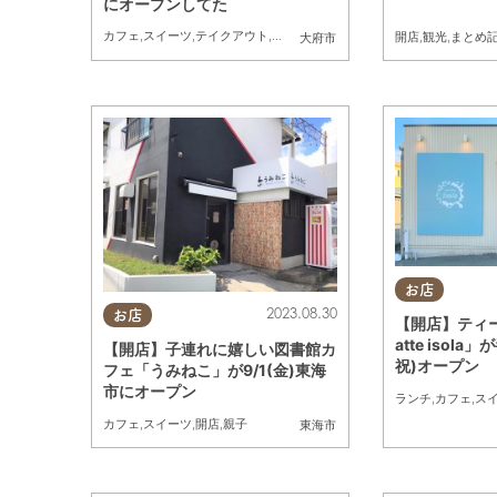
にオープンしてた
カフェ
,
スイーツ
,
テイクアウト
,
開店
開店
,
観光
,
まとめ
大府市
お店
2023.08.30
お店
【開店】ティー
atte isola
【開店】子連れに嬉しい図書館カ
祝)オープン
フェ「うみねこ」が9/1(金)東海
市にオープン
ランチ
,
カフェ
,
ス
カフェ
,
スイーツ
,
開店
,
親子
東海市