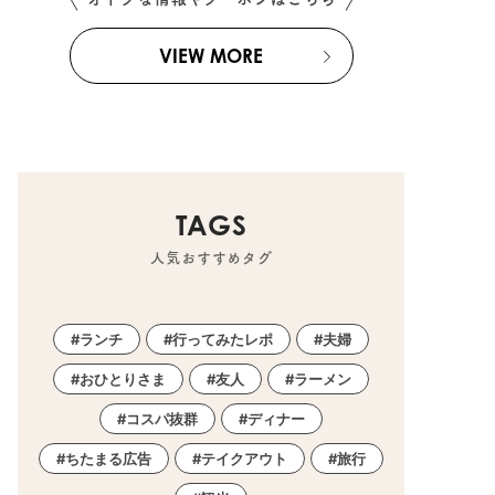
VIEW MORE
TAGS
人気おすすめタグ
ランチ
行ってみたレポ
夫婦
おひとりさま
友人
ラーメン
コスパ抜群
ディナー
ちたまる広告
テイクアウト
旅行
常滑市
,
武豊町