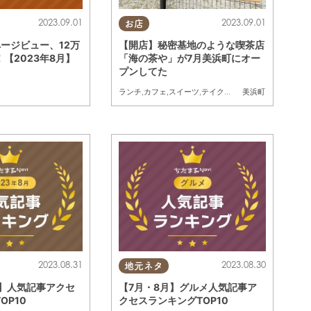
2023.09.01
2023.09.01
お店
ページビュー、12万
【開店】秘密基地のような喫茶店
【2023年8月】
「海の茶や」が7月美浜町にオー
プンしてた
ランチ
,
カフェ
,
スイーツ
,
テイクアウト
,
開店
美浜町
2023.08.31
2023.08.30
地元ネタ
月】人気記事アクセ
【7月・8月】グルメ人気記事ア
OP10
クセスランキングTOP10