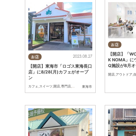
お店
【開店】「WOOD
2023.08.27
お店
K NOMA」
Q施設が8月
【開店】東海市「ロゴス東海長口
店」に8/28(月)カフェがオープ
開店
,
アウトドア
,
ン
カフェ
,
スイーツ
,
開店
,
専門店
,
雑貨
,
アウトドア
東海市