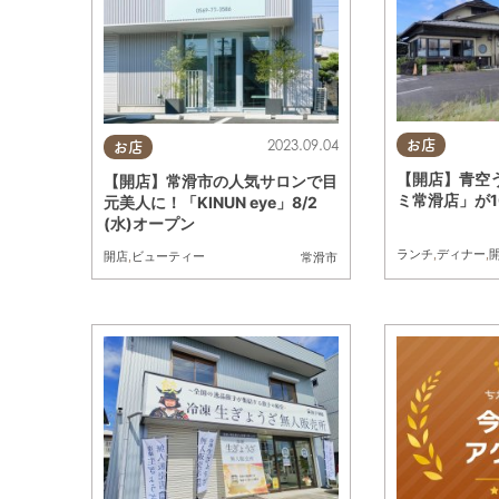
2023.09.04
お店
お店
【開店】青空
【開店】常滑市の人気サロンで目
ミ常滑店」が
元美人に！「KINUN eye」8/2
(水)オープン
ランチ
,
ディナー
,
開店
,
ビューティー
常滑市