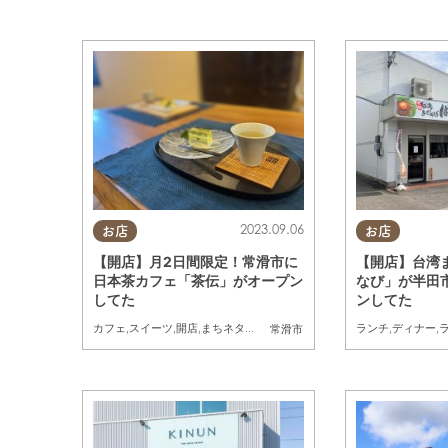
2023.09.06
お店
お店
【開店】月2日間限定！常滑市に
【開店】台湾
日本茶カフェ「茶伝」がオープン
なび」が半田市
してた
ンしてた
カフェ
,
スイーツ
,
開店
,
まちネタ
,
個室
ランチ
,
ディナー
,
常滑市