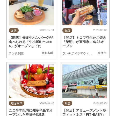
2023.05.03
2023.05.03
お店
お店
【開店】知多牛ハンバーグが
【開店】トロフワ生たこ焼き
食べられる「牛小屋B.mucc
「黎明」が東海市に4/28オ
a」がオープンしてた
ープン
南知多町
東海市
ランチ
,
開店
ランチ
,
テイクアウト
,
開店
2023.05.02
2023.05.02
地元ネタ
お店
ここ半年以内に知多半島でオ
【開店】アミューズメント型
ープンした洋菓子店5選
フィットネス「FIT-EASY」