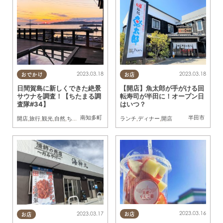
2023.03.18
2023.03.18
おでかけ
お店
日間賀島に新しくできた絶景
【開店】魚太郎が手がける回
サウナを調査！【ちたまる調
転寿司が半田に！オープン日
査隊#34】
はいつ？
南知多町
半田市
開店
,
旅行
,
観光
,
自然
,
ちたまる調査隊
,
家族
,
カップル
ランチ
,
ディナー
,
開店
2023.03.16
2023.03.17
お店
お店