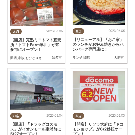
2023.06.05
2023.06.06
お店
お店
【リニューアル】「おこ家」
【開店】完熟ミニトマト直売
のランチがお好み焼きからハ
所「トマトFarm早川」が知
ンバーグ専門店に！
多市にオープン！
知多市
大府市
ランチ
,
開店
開店
,
家族
,
おひとりさま
,
直売所
2023.06.04
2023.06.03
お店
お店
【開店】「ドラッグコスモ
【開店】リソラ大府に「ドコ
ス」がイオンモール東浦前に
モショップ」が6/2移転オー
5/27オープン！
プン！