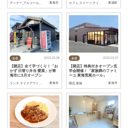
東海市
東浦町
ディナー
,
アルコール
,
開店
カフェ
,
スイーツ
,
テイクアウト
,
開店
,
おひ
2023.03.28
2023.03.27
お店
お店
【開店】全て手づくり！「お
【開店】特典付きオープン見
かず 日替り弁当 愛菜」が東
学会開催！「家族葬のファミ
海市に3月オープン
ーユ 東海荒尾ホール」
東海市
東海市
ランチ
,
テイクアウト
,
開店
開店
,
家族