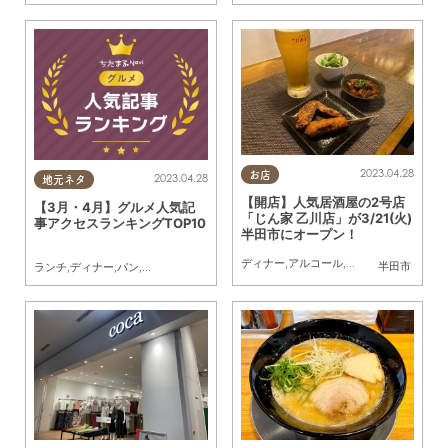
2023.04.28
お店
2023.04.28
地元ネタ
【開店】人気居酒屋の2号店
【3月・4月】グルメ人気記
「じん家 乙川店」が3/21(火)
事アクセスランキングTOP10
半田市にオープン！
ディナー
,
アルコール
,
おひとりさま
,
友人
半田市
ランチ
,
ディナー
,
パン
,
スイーツ
,
開店
,
まとめ記事
,
家族