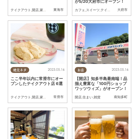
が5/20大府市にオープン！
東海市
大府市
テイクアウト
,
開店
,
家族
,
友人
カフェ
,
スイーツ
,
テイクアウト
,
開店
,
雑貨
,
2023.05.16
2023.05.16
地元ネタ
お店
ここ半年以内に常滑市にオー
【開店】知多半島最南端！品
プンしたテイクアウト店 6選
揃え豊富な「100円ショップ
ワッツウィズ」がオープン！
常滑市
南知多町
テイクアウト
,
開店
,
家族
,
友人
開店
,
住まい
,
雑貨