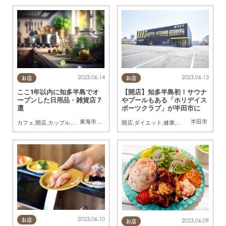
2023.06.14
2023.06.13
お店
お店
ここ1年以内に知多半島でオ
【開店】知多半島初！サウナ
ープンした日用品・雑貨店 7
やプールもある「ホリデイス
選
ポーツクラブ」が半田市に
東海市
,
半田市
,
南知多町
,
常滑市
,
東浦町
半田市
カフェ
,
開店
,
カップル
,
友人
開店
,
ダイエット
,
健康
,
スポーツクラブ
2023.06.10
2023.06.09
お店
お店