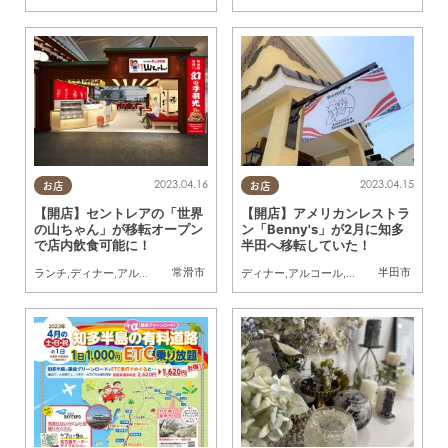
2023.04.16
2023.04.15
お店
お店
【開店】セントレアの「世界
【開店】アメリカンレストラ
の山ちゃん」が移転オープン
ン「Benny's」が2月に知多
で店内飲食可能に！
半田へ移転していた！
常滑市
半田市
ランチ
,
ディナー
,
アルコール
,
テイクアウト
ディナー
,
開店
,
アルコール
,
開店