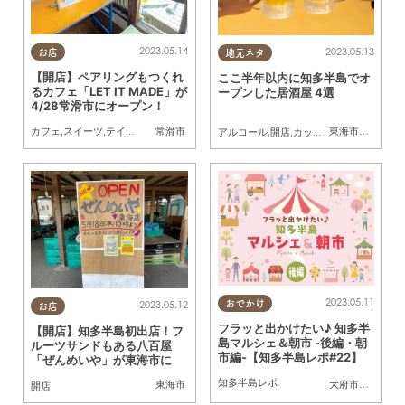
2023.05.14
2023.05.13
お店
地元ネタ
【開店】ペアリングもつくれ
ここ半年以内に知多半島でオ
るカフェ「LET IT MADE」が
ープンした居酒屋 4選
4/28常滑市にオープン！
常滑市
東海市
,
常滑市
,
東
カフェ
,
スイーツ
,
テイクアウト
,
開店
,
雑貨
,
ドライブ
,
親子
,
カップル
,
おひとりさま
,
友人
アルコール
,
開店
,
カップル
,
友人
2023.05.11
おでかけ
2023.05.12
お店
フラッと出かけたい♪ 知多半
【開店】知多半島初出店！フ
島マルシェ＆朝市 -後編・朝
ルーツサンドもある八百屋
市編-【知多半島レポ#22】
「ぜんめいや」が東海市に
知多半島レポ
東海市
大府市
,
知多市
,
常
開店