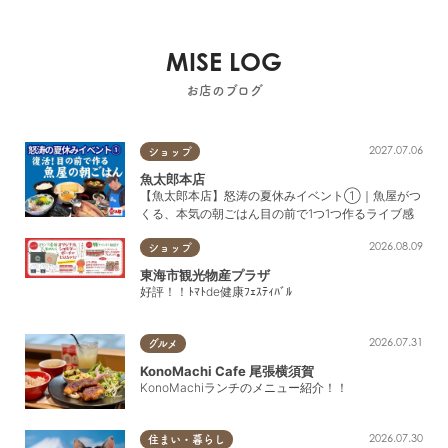
MISE LOG
お店のブログ
2027.07.06
ショップ
魚太郎本店
【魚太郎本店】怒涛の夏休みイベント①｜魚屋がつ
くる、本気の朝ごはん目の前で1つ1つ作るライブ感
2026.08.09
ショップ
東海市観光物産プラザ
好評！！ﾄﾏﾄde健康ﾌｪｽﾃｨﾊﾞﾙ
2026.07.31
グルメ
KonoMachi Cafe 尾張横須賀
KonoMachiランチのメニュー紹介！！
2026.07.30
住まい・暮らし