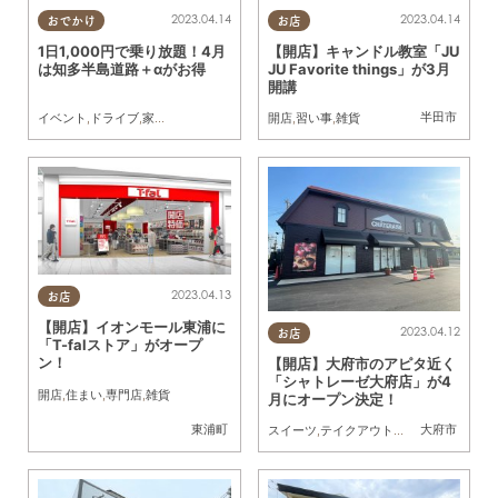
2023.04.14
2023.04.14
おでかけ
お店
1日1,000円で乗り放題！4月
【開店】キャンドル教室「JU
は知多半島道路＋αがお得
JU Favorite things」が3月
開講
半田市
イベント
,
ドライブ
,
家族
,
カップル
,
ペット
開店
,
習い事
,
雑貨
2023.04.13
お店
【開店】イオンモール東浦に
2023.04.12
お店
「T-falストア」がオープ
ン！
【開店】大府市のアピタ近く
「シャトレーゼ大府店」が4
開店
,
住まい
,
専門店
,
雑貨
月にオープン決定！
東浦町
大府市
スイーツ
,
テイクアウト
,
開店