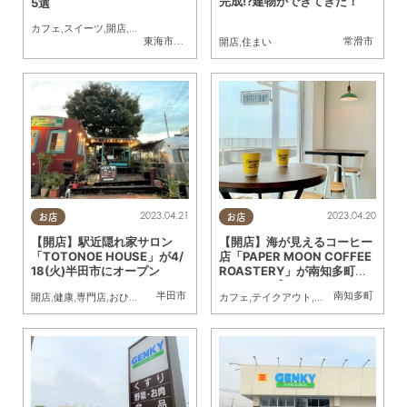
完成!?建物ができてきた！
5選
カフェ
,
スイーツ
,
開店
,
おひとりさま
,
友人
,
コーヒー
東海市
,
南知多町
,
東浦町
常滑市
開店
,
住まい
2023.04.21
2023.04.20
お店
お店
【開店】駅近隠れ家サロン
【開店】海が見えるコーヒー
「TOTONOE HOUSE」が4/
店「PAPER MOON COFFEE
18(火)半田市にオープン
ROASTERY」が南知多町に
4/22オープン！
半田市
南知多町
開店
,
健康
,
専門店
,
おひとりさま
,
個室
カフェ
,
テイクアウト
,
開店
,
コーヒー