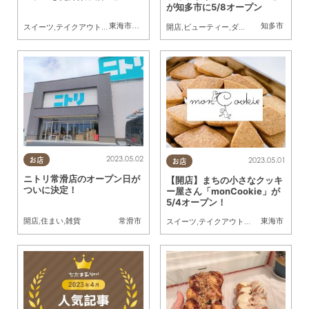
が知多市に5/8オープン
東海市
,
大府市
,
阿久比町
,
半田市
知多市
スイーツ
,
テイクアウト
,
開店
,
家族
,
友人
,
ケーキ
開店
,
クッキー
,
ビューティー
,
ダイエット
,
健康
2023.05.02
2023.05.01
お店
お店
ニトリ常滑店のオープン日が
【開店】まちの小さなクッキ
ついに決定！
ー屋さん「monCookie」が
5/4オープン！
常滑市
東海市
開店
,
住まい
,
雑貨
スイーツ
,
テイクアウト
,
開店
,
親子