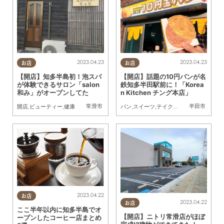
2023.04.23
2023.04.23
お店
お店
【開店】知多半島初！泡スパ
【開店】話題の10円パンが名
が体験できるサロン「salon
鉄知多半田駅前に！「Korea
和み」がオープンしてた
n Kitchen チング本店」
常滑市
半田市
開店
,
ビューティー
,
健康
パン
,
スイーツ
,
テイクアウト
,
開店
2023.04.22
お店
2023.04.22
お店
ここ半年以内に知多半島でオ
【開店】ニトリ常滑店がほぼ
ープンしたコーヒー店まとめ