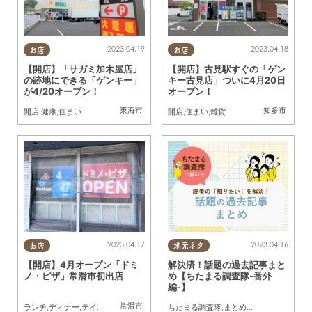
2023.04.19
2023.04.18
お店
お店
【開店】「サガミ加木屋店」
【開店】古見駅すぐの「ゲン
の跡地にできる「ゲンキー」
キー古見店」ついに4月20日
が4/20オープン！
オープン！
東海市
知多市
開店
,
健康
,
住まい
開店
,
住まい
,
雑貨
2023.04.17
2023.04.16
お店
地元ネタ
【開店】4月オープン「ドミ
解決済！話題の過去記事まと
ノ・ピザ」常滑市初出店
め【ちたまる調査隊-番外
編-】
常滑市
ランチ
,
ディナー
,
テイクアウト
,
開店
ちたまる調査隊
,
まとめ記事