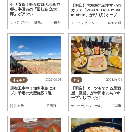
セリ直送！鮮度抜群の地魚で
【開店】内海海水浴場すぐの
握る半田市の「回転鮨 魚太
カフェ「PEACE TREE mina
郎」がアツい
michita」が5/1(月)オープ
ン！
ランチ
,
ディナー
,
開店
,
観光
,
まちネタ
半田市
南知多町
モーニング
,
ランチ
,
ディナー
,
カフェ
,
リニ
2023.06.08
2023.06.06
地元ネタ
お店
現在工事中！知多半島にオー
【開店】ダーツもできる居酒
プン予定の大型施設 7選
屋「酒盛」が半田市に4/3オ
ープンしていた！
東海市
,
知多市
,
半田市
,
美浜町
半田市
開店
,
家族
ディナー
,
アルコール
,
開店