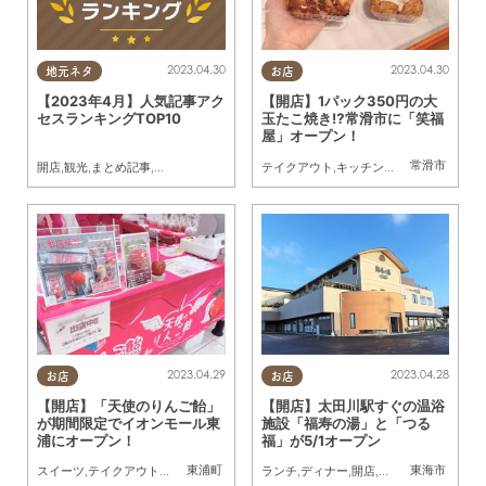
2023.04.30
2023.04.30
地元ネタ
お店
【2023年4月】人気記事アク
【開店】1パック350円の大
セスランキングTOP10
玉たこ焼き⁉常滑市に「笑福
屋」オープン！
常滑市
開店
,
観光
,
まとめ記事
,
家族
テイクアウト
,
キッチンカー
,
コスパ抜群
2023.04.29
2023.04.28
お店
お店
【開店】「天使のりんご飴」
【開店】太田川駅すぐの温浴
が期間限定でイオンモール東
施設「福寿の湯」と「つる
浦にオープン！
福」が5/1オープン
東浦町
東海市
スイーツ
,
テイクアウト
,
開店
,
親子
ランチ
,
ディナー
,
開店
,
健康