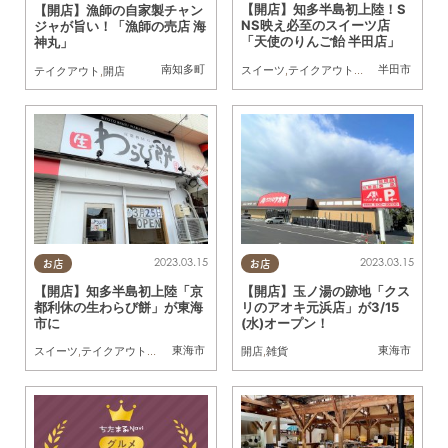
【開店】知多半島初上陸！S
【開店】漁師の自家製チャン
NS映え必至のスイーツ店
ジャが旨い！「漁師の売店 海
「天使のりんご飴 半田店」
神丸」
南知多町
半田市
スイーツ
,
テイクアウト
,
開店
テイクアウト
,
開店
2023.03.15
2023.03.15
お店
お店
【開店】知多半島初上陸「京
【開店】玉ノ湯の跡地「クス
都利休の生わらび餅」が東海
リのアオキ元浜店」が3/15
市に
(水)オープン！
東海市
東海市
スイーツ
,
テイクアウト
,
開店
開店
,
雑貨