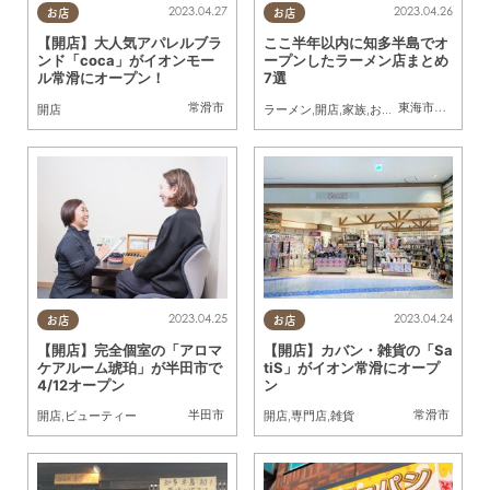
2023.04.27
2023.04.26
お店
お店
【開店】大人気アパレルブラ
ここ半年以内に知多半島でオ
ンド「coca」がイオンモー
ープンしたラーメン店まとめ
ル常滑にオープン！
7選
常滑市
東海市
,
知多市
,
半
開店
ラーメン
,
開店
,
家族
,
おひとりさま
2023.04.25
2023.04.24
お店
お店
【開店】完全個室の「アロマ
【開店】カバン・雑貨の「Sa
ケアルーム琥珀」が半田市で
tiS」がイオン常滑にオープ
4/12オープン
ン
半田市
常滑市
開店
,
ビューティー
開店
,
専門店
,
雑貨