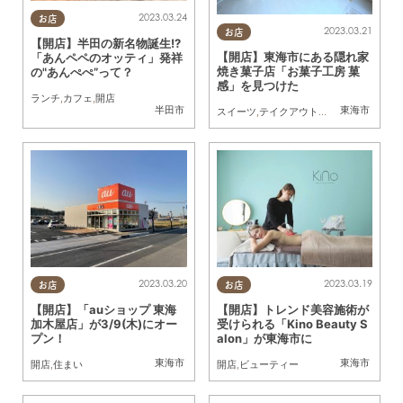
2023.03.24
お店
2023.03.21
お店
【開店】半田の新名物誕生!?
【開店】東海市にある隠れ家
「あんペペのオッティ」発祥
焼き菓子店「お菓子工房 菓
の"あんぺぺ”って？
感」を見つけた
ランチ
,
カフェ
,
開店
半田市
東海市
スイーツ
,
テイクアウト
,
開店
,
友人
2023.03.20
2023.03.19
お店
お店
【開店】「auショップ 東海
【開店】トレンド美容施術が
加木屋店」が3/9(木)にオー
受けられる「Kino Beauty S
プン！
alon」が東海市に
東海市
東海市
開店
,
住まい
開店
,
ビューティー