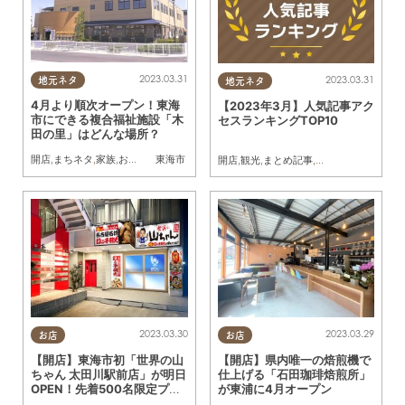
2023.03.31
2023.03.31
地元ネタ
地元ネタ
4月より順次オープン！東海
【2023年3月】人気記事アク
市にできる複合福祉施設「木
セスランキングTOP10
田の里」はどんな場所？
東海市
開店
,
まちネタ
,
家族
,
おひとりさま
,
トレンド
,
大田小学校
開店
,
観光
,
まとめ記事
,
家族
2023.03.30
2023.03.29
お店
お店
【開店】東海市初「世界の山
【開店】県内唯一の焙煎機で
ちゃん 太田川駅前店」が明日
仕上げる「石田珈琲焙煎所」
OPEN！先着500名限定プレ
が東浦に4月オープン
ゼントも