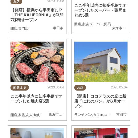
2023.05.08
お店
ここ半年以内に知多半島でオ
【開店】横浜から半田市に!?
ープンしたスーパー・薬局ま
「THE KALIFORNIA」が3/2
とめ5選
7移転オープン
開店
,
家族
,
スーパー
,
薬局
半田市
東海市
,
知多市
,
常
開店
,
専門店
2023.05.04
2023.05.06
お店
地元ネタ
【開店】ココテラスの丘に新
ここ半年以内に知多半島でオ
店「にわのパン」が6月オー
ープンした焼肉店5選
プン
東海市
,
大府市
,
半田市
常滑市
ランチ
,
パン
,
カフェ
,
スイーツ
,
テイクアウ
開店
,
家族
,
友人
,
焼肉