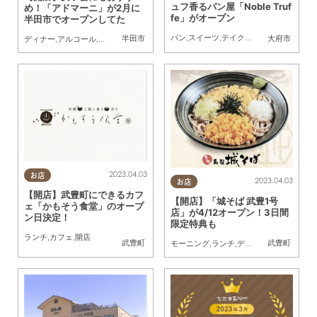
ュフ香るパン屋「Noble Truf
め！「アドマーニ」が2月に
fe」がオープン
半田市でオープンしてた
パン
,
スイーツ
,
テイクアウト
,
開店
半田市
大府市
ディナー
,
アルコール
,
開店
,
友人
2023.04.03
お店
2023.04.03
お店
【開店】武豊町にできるカフ
【開店】「城そば 武豊1号
ェ「かもそう食堂」のオープ
店」が4/12オープン！3日間
ン日決定！
限定特典も
ランチ
,
カフェ
,
開店
武豊町
武豊町
モーニング
,
ランチ
,
ディナー
,
開店
,
家族