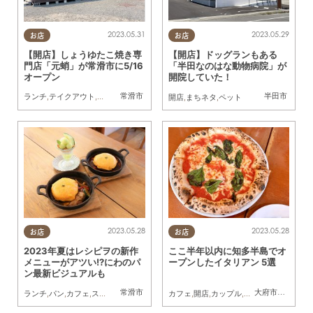
2023.05.31
2023.05.29
お店
お店
【開店】しょうゆたこ焼き専
【開店】ドッグランもある
門店「元蛸」が常滑市に5/16
「半田なのはな動物病院」が
オープン
開院していた！
常滑市
半田市
ランチ
,
テイクアウト
,
開店
,
親子
開店
,
まちネタ
,
ペット
2023.05.28
2023.05.28
お店
お店
2023年夏はレシピヲの新作
ここ半年以内に知多半島でオ
メニューがアツい!?にわのパ
ープンしたイタリアン 5選
ン最新ビジュアルも
常滑市
大府市
,
半田市
,
南
ランチ
,
パン
,
カフェ
,
スイーツ
,
テイクアウト
カフェ
,
開店
,
開店
,
カップル
,
友人