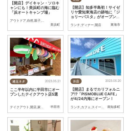
【開店】デイキャン・ソロキ
【開店】知多半島初！サイゼ
ャンにも！美浜町の海に臨む
リヤ愛知東海店の跡地に「ジ
「浜オートキャンプ場」
ョリーパスタ」がオープン決
アウトドア
,
自然
,
親子
,
夫婦
,
家族
,
カップル
,
おひとりさま
,
友人
定
美浜町
東海市
ランチ
,
ディナー
,
開店
2023.05.20
2023.05.21
お店
地元ネタ
【開店】まるでカリフォルニ
ここ半年以内に半田市にオー
ア!?「PISMOBLUE CAFE」
プンしたテイクアウト店5選
が4/24内海にオープン！
半田市
南知多町
ランチ
,
カフェ
,
スイーツ
,
テイクアウト
,
開
テイクアウト
,
開店
,
家族
,
友人