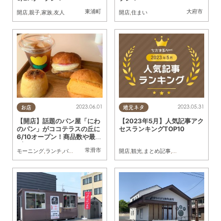
東浦町
大府市
開店
,
親子
,
家族
,
友人
開店
,
住まい
2023.06.01
2023.05.31
お店
地元ネタ
【開店】話題のパン屋「にわ
【2023年5月】人気記事アク
のパン」がココテラスの丘に
セスランキングTOP10
6/10オープン！商品数や最新
ビジュアルは！？
常滑市
モーニング
,
ランチ
,
パン
,
カフェ
,
スイーツ
,
テイクアウト
開店
,
観光
,
まとめ記事
,
開店
,
親子
,
家族