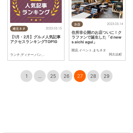
2023.03.14
お店
2023.03.15
地元ネタ
住所非公開のお店ついに！ク
【1月・2月】グルメ人気記事
ラファンで誕生した「d new
アクセスランキングTOP10
s aichi agui」
開店
,
イベント
,
まちネタ
阿久比町
ランチ
,
ディナー
,
パン
,
スイーツ
,
開店
,
まとめ記事
,
家族
1
...
25
26
27
28
29