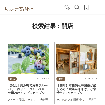
検索結果：開店
2023.06.16
2023.06.15
お店
お店
【開店】美浜町で完熟ブルー
【開店】本格的な中国茶が楽
ベリー狩り！「ブルーベリー
しめる「喫茶かささぎ」が常
の里みはま」プレオープン
滑市に6/1オープン！
美浜町
常滑市
スイーツ
,
開店
,
ドライブ
,
アウトドア
,
季節ネタ
ランチ
,
カフェ
,
開店
,
中国茶