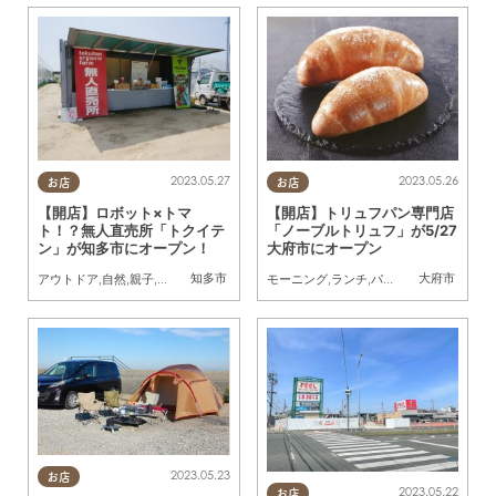
2023.05.27
2023.05.26
お店
お店
【開店】ロボット×トマ
【開店】トリュフパン専門店
ト！？無人直売所「トクイテ
「ノーブルトリュフ」が5/27
ン」が知多市にオープン！
大府市にオープン
知多市
大府市
アウトドア
,
自然
,
親子
,
夫婦
,
家族
,
カップル
,
おひとりさま
モーニング
,
ランチ
,
友人
,
パン
,
テイクアウト
,
開
2023.05.23
お店
2023.05.22
お店