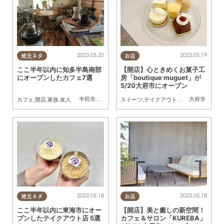
2023.05.20
2023.05.19
地元ネタ
お店
ここ半年以内に知多半島南部
【開店】心ときめくお菓子工
にオープンしたカフェ7選
房「boutique muguet」が
5/20大府市にオープン
半田市
,
武豊町
,
南知多町
,
常滑市
,
美浜町
大府市
カフェ
,
開店
,
家族
,
友人
スイーツ
,
テイクアウト
,
開店
2023.05.18
2023.05.18
地元ネタ
お店
ここ半年以内に東海市にオー
【開店】美と癒しの新空間！
プンしたテイクアウト店 5選
カフェ＆サロン「KUREBA」