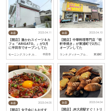
2023.04.11
2023.04.10
お店
お店
【開店】激かわスイーツ＆カ
【開店】中華料理専門店「明
フェ「ARIGATO。」が3月
軒串焼き」が東浦町で2月に
に半田市でオープンしてた
オープンしてた
半田市
東浦町
モーニング
,
ランチ
,
カフェ
,
スイーツ
,
テイクアウト
ランチ
,
ディナー
,
開店
,
アルコール
,
開店
2023.04.04
2023.04.05
お店
お店
【開店】JR大府駅すぐ！トリ
【開店】女子会にもおすす