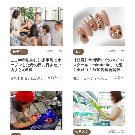
2023.05.09
2023.05.09
地元ネタ
お店
ここ半年以内に知多半島でオ
【開店】常滑駅すぐのネイル
ープンした母の日に行きたい
スクール「mirabelle」で磨
店まとめ5選
く実践力！5/10内覧会開催
東海市
,
知多市
,
半田市
常滑市
まちネタ
,
まとめ記事
,
家族
,
母の日
開店
,
ビューティー
,
習い事
2023.05.07
地元ネタ