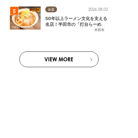
2026.08.02
お店
50年以上ラーメン文化を支える
名店！半田市の「灯台らーめん
半田店」へ【熱血ラーメン伝 8
半田市
月放送】
VIEW MORE