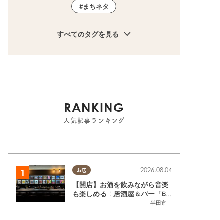
まちネタ
すべてのタグを見る
RANKING
人気記事ランキング
2026.08.04
お店
【開店】お酒を飲みながら音楽
も楽しめる！居酒屋＆バー「BL
OOMY（ブルーミー）」が7/3
半田市
(金)半田市でオープン