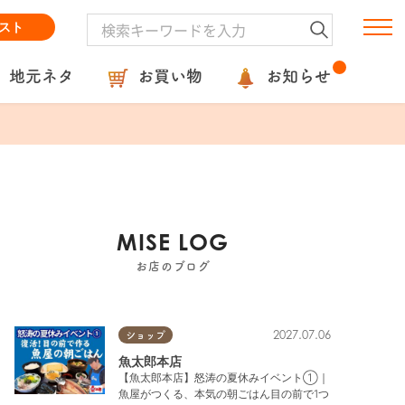
スト
地元ネタ
お買い物
お知らせ
MISE LOG
お店のブログ
2027.07.06
ショップ
魚太郎本店
【魚太郎本店】怒涛の夏休みイベント①｜
魚屋がつくる、本気の朝ごはん目の前で1つ