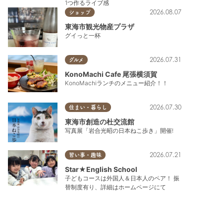
1つ作るライブ感
2026.08.07
ショップ
東海市観光物産プラザ
グイっと一杯
2026.07.31
グルメ
KonoMachi Cafe 尾張横須賀
KonoMachiランチのメニュー紹介！！
2026.07.30
住まい・暮らし
東海市創造の杜交流館
写真展「岩合光昭の日本ねこ歩き」開催!
2026.07.21
習い事・趣味
Star★English School
子どもコースは外国人＆日本人のペア！ 振
替制度有り、詳細はホームページにて