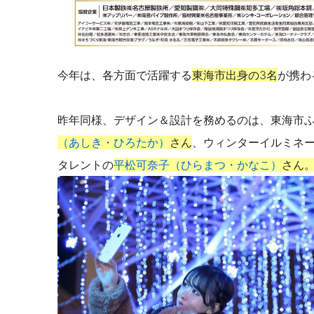
今年は、各方面で活躍する
東海市出身の3名
が携わ
昨年同様、デザイン＆設計を務めるのは、東海市
（あしき・ひろたか）
さん
、ウィンターイルミネ
タレントの
平松可奈子（ひらまつ・かなこ）
さん