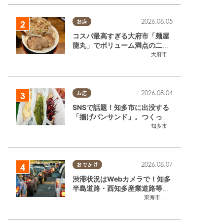
2026.08.05
お店
コスパ最高すぎる大府市「麺屋
龍丸」でボリューム満点の二郎
系ラーメンを堪能してきた
大府市
2026.08.04
お店
SNSで話題！知多市に出没する
「揚げパンサンド」。つくって
いるのはお祭りお兄さん!?【ち
知多市
たまる調査隊#55】
2026.08.07
おでかけ
渋滞状況はWebカメラで！知多
半島道路・西知多産業道路等の
今をチェック
東海市
,
大府市
,
知多市
,
東浦町
,
常