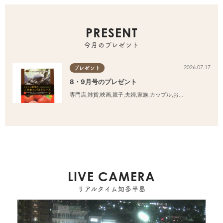
PRESENT
今月のプレゼント
2026.07.17
プレゼント
8・9月号のプレゼント
専門店
,
雑貨
,
映画
,
親子
,
夫婦
,
家族
,
カップル
,
おひとりさま
,
友人
LIVE CAMERA
リアルタイム知多半島