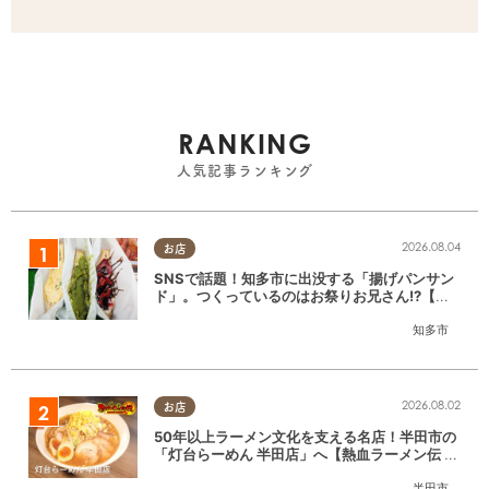
RANKING
人気記事ランキング
2026.08.04
お店
SNSで話題！知多市に出没する「揚げパンサン
ド」。つくっているのはお祭りお兄さん!?【ち
たまる調査隊#55】
知多市
2026.08.02
お店
50年以上ラーメン文化を支える名店！半田市の
「灯台らーめん 半田店」へ【熱血ラーメン伝 8
月放送】
半田市