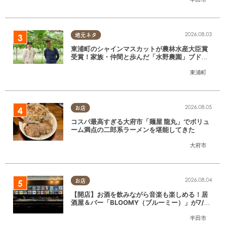
2026.08.03
地元ネタ
東浦町のシャインマスカットが農林水産大臣賞
受賞！家族・仲間と歩んだ「水野農園」ブドウ
づくりの軌跡
東浦町
2026.08.05
お店
コスパ最高すぎる大府市「麺屋 龍丸」でボリュ
ーム満点の二郎系ラーメンを堪能してきた
大府市
2026.08.04
お店
【開店】お酒を飲みながら音楽も楽しめる！居
酒屋＆バー「BLOOMY（ブルーミー）」が7/3
(金)半田市でオープン
半田市