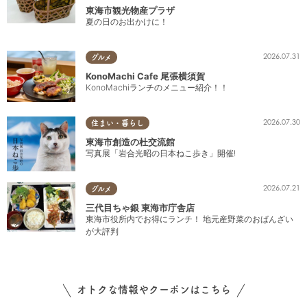
東海市観光物産プラザ
夏の日のお出かけに！
2026.07.31
グルメ
KonoMachi Cafe 尾張横須賀
KonoMachiランチのメニュー紹介！！
2026.07.30
住まい・暮らし
東海市創造の杜交流館
写真展「岩合光昭の日本ねこ歩き」開催!
2026.07.21
グルメ
三代目ちゃ銀 東海市庁舎店
東海市役所内でお得にランチ！ 地元産野菜のおばんざい
が大評判
オトクな情報やクーポンはこちら