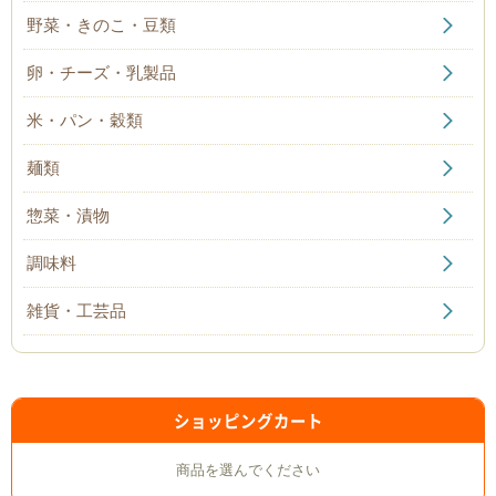
た。
野菜・きのこ・豆類
2025/09/12
卵・チーズ・乳製品
今シーズンのシャインマスカットの販売は終了いたしまし
た。
米・パン・穀類
2025/09/05
麺類
今シーズンのさわみっこの販売は終了いたしました。
2025/08/22
惣菜・漬物
なくなる前にぜひ！今話題の！知多半島産マンゴーの販売
をスタートいたしました。
調味料
2025/07/11
雑貨・工芸品
「浜島守ぶどう園」大府市産の朝採りシャインマスカット
のご注文ページを修正し、注文可能となりました。申し訳
ございませんでした。
2025/07/01
ショッピングカート
今年も楽しみです！「浜島守ぶどう園」大府市産の朝採り
シャインマスカットの予約販売スタートいたしました。
商品を選んでください