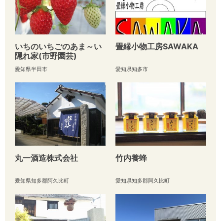
いちのいちごのあま～い
畳縁小物工房SAWAKA
隠れ家(市野園芸)
愛知県半田市
愛知県知多市
丸一酒造株式会社
竹内養蜂
愛知県知多郡阿久比町
愛知県知多郡阿久比町