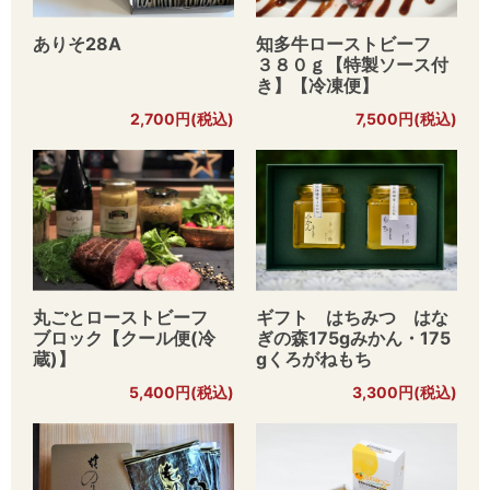
ありそ28A
知多牛ローストビーフ
３８０ｇ【特製ソース付
き】【冷凍便】
2,700円(税込)
7,500円(税込)
丸ごとローストビーフ
ギフト はちみつ はな
ブロック【クール便(冷
ぎの森175gみかん・175
蔵)】
gくろがねもち
5,400円(税込)
3,300円(税込)