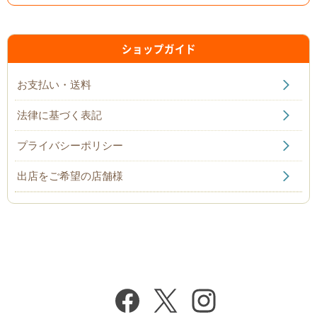
2025/06/10
今年のさわみっこの予約販売スタートいたしました。期間
限定お見逃しなく！
ショップガイド
2025/06/03
地元で大人気のジェラート屋さんがついに通販始めまし
お支払い・送料
た！
法律に基づく表記
2025/05/22
知多半島が誇る鬼崎海苔が通販で買えるのはここだけ！
プライバシーポリシー
2025/04/29
話題のクラフトコーラ！知多コーラの販売を開始しまし
出店をご希望の店舗様
た。
2025/03/31
湧泉の天然トラフグの鉄刺・河豚鍋セットの販売を終了い
たしました。今シーズンもありがとうございました。
2025/02/09
「ちたポン」の販売を終了いたしました。今シーズンもあ
りがとうございました。