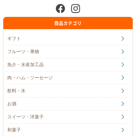
2026/03/31
湧泉の天然トラフグの鉄刺・河豚鍋セットの販売を終了い
商品カテゴリ
たしました。今シーズンもありがとうございました。
2026/02/06
ギフト
「ちたポン」の販売を終了いたしました。今シーズンもあ
りがとうございました。
フルーツ・果物
2026/01/09
魚介・水産加工品
しっかり熟成されたあいち知多のぽんかん「ちたポン」予
約販売スタートいたしました。(2月6日販売終了予定です)
肉・ハム・ソーセージ
2025/10/28
飲料・水
今年も到来ふぐの季節！産地ならでは天然トラフグがこの
価格！？料理民宿から直送！篠島港で水揚げされた天然ト
ラフグの鉄刺・河豚鍋セット さらにから揚げ用のサバふ
お酒
ぐ4人前がついた充実の内容!! 販売スタートいたしまし
た。
スイーツ・洋菓子
2025/09/13
和菓子
今シーズンの知多半島産マンゴーの販売は終了いたしまし