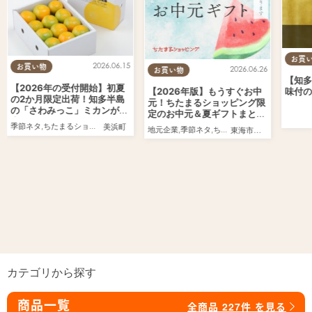
お買
2026.06.15
お買い物
2026.06.26
お買い物
【知多
【2026年の受付開始】初夏
【2026年版】もうすぐお中
味付の
の2か月限定出荷！知多半島
元！ちたまるショッピング限
の「さわみっこ」ミカンが販
定のお中元＆夏ギフトまとめ
売スタート／ちたまるショッ
／ちたまるショッピング
季節ネタ
,
ちたまるショッピング
美浜町
地元企業
,
季節ネタ
,
ちたまるショッピング
,
家族
,
東海市
,
大府市
,
知多市
,
ピング
カテゴリから探す
商品一覧
全商品 227件 を見る