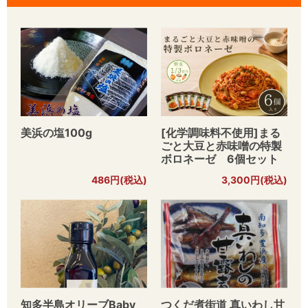
美浜の塩100g
[化学調味料不使用]まる
ごと大豆と赤味噌の特製
ボロネーゼ 6個セット
486円(税込)
3,300円(税込)
知多半島オリーブBaby
つくだ煮街道 真いわし甘