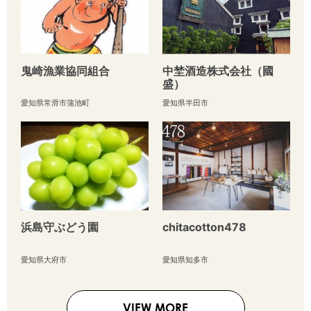
鬼崎漁業協同組合
中埜酒造株式会社（國
盛）
愛知県常滑市蒲池町
愛知県半田市
浜島守ぶどう園
chitacotton478
愛知県大府市
愛知県知多市
VIEW MORE