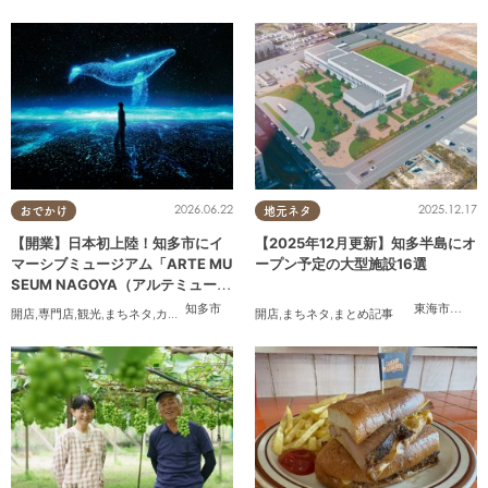
2026.06.22
2025.12.17
おでかけ
地元ネタ
【開業】日本初上陸！知多市にイ
【2025年12月更新】知多半島にオ
マーシブミュージアム「ARTE MU
ープン予定の大型施設16選
SEUM NAGOYA（アルテミュージ
アムナゴヤ）」が2026年11月下旬
知多市
東海市
,
大府
開店
,
専門店
,
観光
,
まちネタ
,
カップル
,
友人
開店
,
まちネタ
,
まとめ記事
にオープン