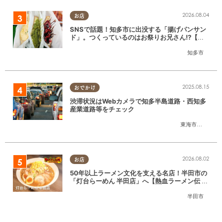
2026.08.04
お店
SNSで話題！知多市に出没する「揚げパンサン
ド」。つくっているのはお祭りお兄さん!?【ち
たまる調査隊#55】
知多市
2025.08.15
おでかけ
渋滞状況はWebカメラで知多半島道路・西知多
産業道路等をチェック
東海市
,
大府市
,
知
2026.08.02
お店
50年以上ラーメン文化を支える名店！半田市の
「灯台らーめん 半田店」へ【熱血ラーメン伝 8
月放送】
半田市