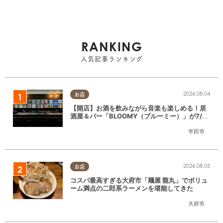
RANKING
人気記事ランキング
2026.08.04
お店
【開店】お酒を飲みながら音楽も楽しめる！居
酒屋＆バー「BLOOMY（ブルーミー）」が7/3
(金)半田市でオープン
半田市
2026.08.05
お店
コスパ最高すぎる大府市「麺屋 龍丸」でボリュ
ーム満点の二郎系ラーメンを堪能してきた
大府市