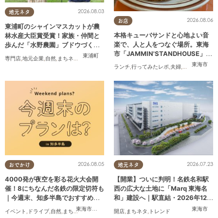
2026.08.03
地元ネタ
2026.08.06
お店
東浦町のシャインマスカットが農
本格キューバサンドと心地よい音
林水産大臣賞受賞！家族・仲間と
楽で、人と人をつなぐ場所。東海
歩んだ「水野農園」ブドウづくり
市「JAMMIN'STANDHOUSE」に
の軌跡
東浦町
専門店
,
地元企業
,
自然
,
まちネタ
,
季節ネタ
,
ちたまるスタイル掲載店
,
夫婦
,
家族
行ってみた
東海市
ランチ
,
行ってみたレポ
,
夫婦
,
おひとりさま
,
2026.08.05
2026.07.23
おでかけ
地元ネタ
4000発が夜空を彩る花火大会開
【開業】ついに判明！名鉄名和駅
催！8にちなんだ名鉄の限定切符も
西の広大な土地に「Marq 東海名
｜今週末、知多半島でおすすめの
和」建設へ｜駅直結・2026年12月
プラン【8/8(土)・9(日)】
着工予定
東海市
,
大府市
,
東浦町
,
半田市
,
美浜町
東海市
イベント
,
ドライブ
,
自然
,
まちネタ
,
季節ネタ
,
親子
開店
,
家族
,
まちネタ
,
トレンド