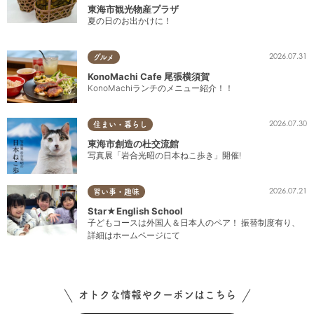
東海市観光物産プラザ
夏の日のお出かけに！
2026.07.31
グルメ
KonoMachi Cafe 尾張横須賀
KonoMachiランチのメニュー紹介！！
2026.07.30
住まい・暮らし
東海市創造の杜交流館
写真展「岩合光昭の日本ねこ歩き」開催!
2026.07.21
習い事・趣味
Star★English School
子どもコースは外国人＆日本人のペア！ 振替制度有り、
詳細はホームページにて
オトクな情報やクーポンはこちら