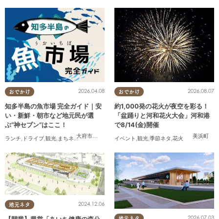
2026.04.08
2026.08.07
おでかけ
おでかけ
知多半島の魚市場 完全ガイド｜安
約1,000発の花火が夜空を彩る！
い・新鮮・朝市など地元民が選
「盆踊りと河和花火大会」河和港
ぶ“神セブン”はここ！
で8/14(金)開催
大府市
,
半田市
,
常滑市
,
美浜町
,
南知多町
美浜町
ランチ
,
ドライブ
,
観光
,
まちネタ
,
連載
,
家族
,
カップル
イベント
,
友人
,
観光
,
季節ネタ
,
花火
2024.12.06
地元ネタ
2026.07.03
地元ネタ