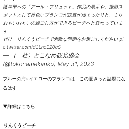
護岸壁への「アール・ブリュット」作品の展示や、撮影ス
ポットとして黄色いブランコが設置が始まったりと、より
おもいおもいの過ごし方ができるビーチへと変わっていま
す。
ぜひ、りんくうビーチで素敵な時間をお過ごしください
pi
c.twitter.com/d3LhcEZ0qS
— （一社）とこなめ観光協会
(@tokonamekanko)
May 31, 2023
ブルーの海×イエローのブランコは、この夏きっと話題にな
るはず！
▼詳細はこちら
りんくうビーチ