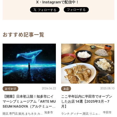
X・Instagramで配信中！
フォローする
おすすめ記事一覧
2026.06.22
2025.08.10
おでかけ
お店
【開業】日本初上陸！知多市にイ
ここ半年以内に半田市でオープン
マーシブミュージアム「ARTE MU
したお店 14選【2025年3月～7
SEUM NAGOYA（アルテミュージ
月】
アムナゴヤ）」が2026年11月下旬
知多市
半田市
開店
,
専門店
,
観光
,
まちネタ
,
カップル
,
友人
ランチ
,
ディナー
,
開店
,
リニューアル
,
まとめ
にオープン