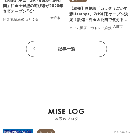
【開業】県営「あいち健康の森公
園」に全天候型の遊び場が2026年
【続報】新施設「カラダうごかす
春頃オープン予定
森Harappa」7/19(日)オープン決
大府市
定！設備・料金＆公園で使えるレ
開店
,
観光
,
自然
,
まちネタ
ンタルアイテムも登場
大府市
,
東浦
カフェ
,
開店
,
アウトドア
,
自然
,
まちネタ
,
家族
記事一覧
MISE LOG
お店のブログ
2027.07.06
ショップ