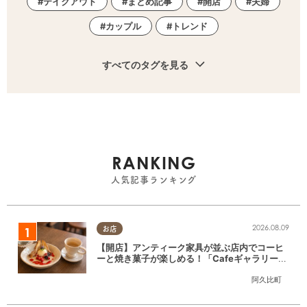
テイクアウト
まとめ記事
開店
夫婦
カップル
トレンド
すべてのタグを見る
RANKING
人気記事ランキング
2026.08.09
お店
【開店】アンティーク家具が並ぶ店内でコーヒ
ーと焼き菓子が楽しめる！「CafeギャラリーA
gui」が6/1(月)阿久比町でリニューアルオープ
阿久比町
ン