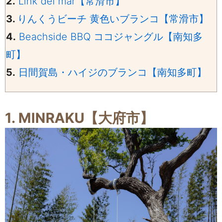
2.
Link del mar【常滑市】
3.
りんくうビーチ 黄色いブランコ【常滑市】
4.
Beachside BBQ ココジャングル【南知多
町】
5.
日間賀島・ハイジのブランコ【南知多町】
1. MINRAKU【大府市】