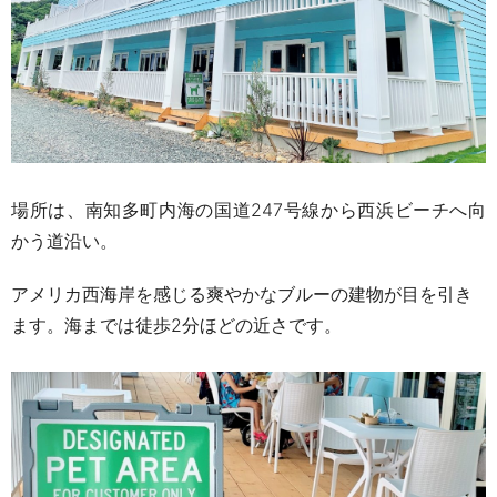
場所は、南知多町内海の国道
247
号線から西浜ビーチへ向
かう道沿い。
アメリカ西海岸を感じる爽やかなブルーの建物が目を引き
ます。海までは徒歩
2
分ほどの近さです。