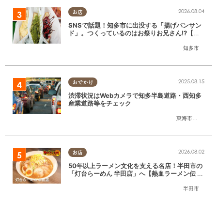
2026.08.04
お店
SNSで話題！知多市に出没する「揚げパンサン
ド」。つくっているのはお祭りお兄さん!?【ち
たまる調査隊#55】
知多市
2025.08.15
おでかけ
渋滞状況はWebカメラで知多半島道路・西知多
産業道路等をチェック
東海市
,
大府市
,
知
2026.08.02
お店
50年以上ラーメン文化を支える名店！半田市の
「灯台らーめん 半田店」へ【熱血ラーメン伝 8
月放送】
半田市