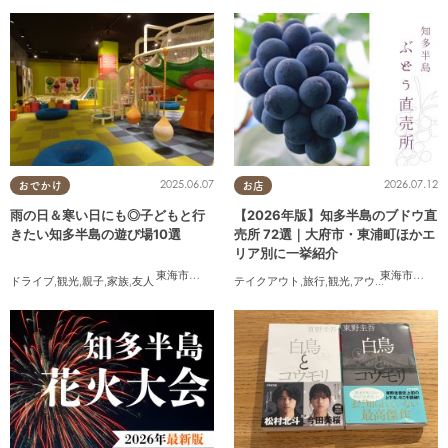
2025.06.07
2026.07.12
おでかけ
お店
雨の日＆寒い日にも◎子どもと行
【2026年版】知多半島のブドウ直
きたい知多半島の遊び場10選
売所 72選｜大府市・東浦町ほかエ
リア別に一挙紹介
東海市
,
大府市
,
知多市
,
東浦町
,
半田市
,
常滑市
,
美浜町
東海市
,
大府
ドライブ
,
観光
,
親子
,
家族
,
友人
テイクアウト
,
旅行
,
観光
,
アウトドア
,
まちネ