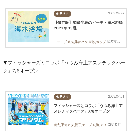
2023.06.26
地元ネタ
【保存版】知多半島のビーチ・海水浴場
2023年 13選
知多市,南知多町,常滑市,美浜町
ドライブ,観光,季節ネタ,家族,カップル,海,海水浴場
▼フィッシャーズとコラボ「うつみ海上アスレチックパー
ク」7/8オープン
2023.07.04
地元ネタ
フィッシャーズとコラボ「うつみ海上ア
スレチックパーク」7/8オープン
南知多町
観光,季節ネタ,親子,カップル,海,アスレチック