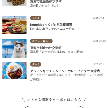
東海市観光物産プラザ
夏の日のお出かけに！
2026.07.31
グルメ
KonoMachi Cafe 尾張横須賀
KonoMachiランチのメニュー紹介！！
2026.07.30
住まい・暮らし
東海市創造の杜交流館
写真展「岩合光昭の日本ねこ歩き」開催!
2026.07.21
グルメ
アジアンキッチン＆インドカレーヒマラヤ 大府店
夏こそスパイス料理を楽しもう！ 大府店はアジアン料理
が勢揃い
オトクな情報やクーポンはこちら