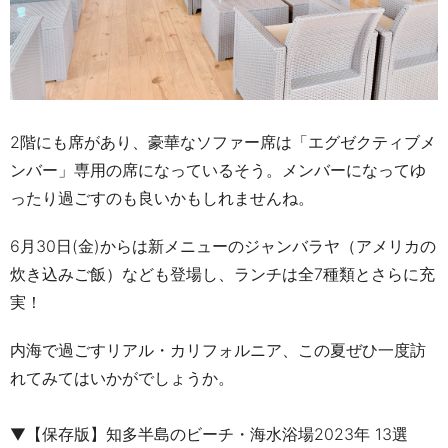
2
階にも席があり、豪華なソファー席は「エグゼクティブメ
ンバー」専用の席になっているそう。メンバーになってゆ
ったり過ごすのも良いかもしれませんね。
6
月
30
日(金)からは新メニューのジャンバラヤ（アメリカの
炊き込みご飯）なども登場し、ランチは全
7
種類とさらに充
実！
内海で過ごすリアル・カリフォルニア、この夏ぜひ一度訪
れてみてはいかがでしょうか。
▼【保存版】知多半島のビーチ・海水浴場2023年 13選