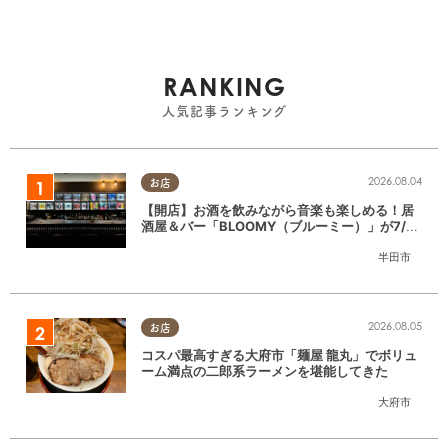
RANKING
人気記事ランキング
2026.08.04
お店
【開店】お酒を飲みながら音楽も楽しめる！居
酒屋＆バー「BLOOMY（ブルーミー）」が7/3
(金)半田市でオープン
半田市
2026.08.05
お店
コスパ最高すぎる大府市「麺屋 龍丸」でボリュ
ーム満点の二郎系ラーメンを堪能してきた
大府市