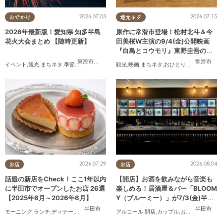
2026.07.03
2026.07.15
おでかけ
地元ネタ
2026年最新版！愛知県 知多半島
原作に常滑市登場！松村北斗＆今
花火大会まとめ 【随時更新】
田美桜W主演の9/4(金)公開映画
『白鳥とコウモリ』東野圭吾の原
作小説を読んでみた
東海市
,
大府市
,
知多市
,
東浦町
,
阿久比町
,
半田市
,
常滑市
常滑市
,
武豊
イベント
,
観光
,
まちネタ
,
季節ネタ
,
まとめ記事
,
親子
観光
,
,
夫婦
映画
,
,
家族
まちネタ
,
カップル
,
おひとりさま
,
友人
2026.07.29
2026.08.04
お店
お店
話題の新店をCheck！ここ1年以内
【開店】お酒を飲みながら音楽も
に半田市でオープンしたお店 26選
楽しめる！居酒屋＆バー「BLOOM
【2025年6月～2026年6月】
Y（ブルーミー）」が7/3(金)半田
市でオープン
半田市
半田市
モーニング
,
ランチ
,
ディナー
,
アルコール
,
ラーメン
アルコール
,
パン
,
カフェ
,
開店
,
,
スイーツ
カップル
,
,
テイクアウト
おひとりさま
,
,
開
友