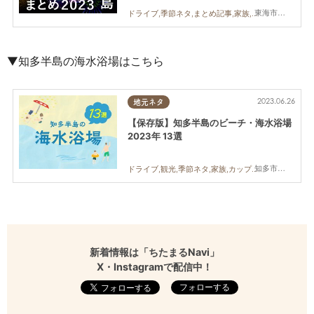
東海市,大府市,知多市,東浦町,阿久比町,半田市,常滑市,武豊町,美浜町,南知多町
ドライブ,季節ネタ,まとめ記事,家族,カップル,花火
▼知多半島の海水浴場はこちら
2023.06.26
地元ネタ
【保存版】知多半島のビーチ・海水浴場
2023年 13選
知多市,南知多町,常滑市,美浜町
ドライブ,観光,季節ネタ,家族,カップル,海,海水浴場
新着情報は「ちたまるNavi」
X・Instagramで配信中！
フォローする