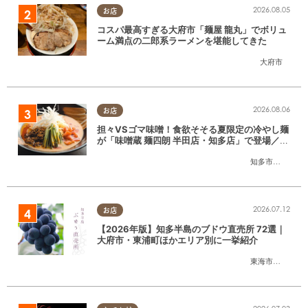
2026.08.05
お店
コスパ最高すぎる大府市「麺屋 龍丸」でボリュ
ーム満点の二郎系ラーメンを堪能してきた
大府市
2026.08.06
お店
担々VSゴマ味噌！食欲そそる夏限定の冷やし麺
が「味噌蔵 麺四朗 半田店・知多店」で登場／ち
たまる広告
知多市
,
半田市
2026.07.12
お店
【2026年版】知多半島のブドウ直売所 72選｜
大府市・東浦町ほかエリア別に一挙紹介
東海市
,
大府市
,
東