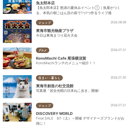
魚太郎本店
【魚太郎本店】怒涛の夏休みイベント①｜魚屋がつく
る、本気の朝ごはん目の前で1つ1つ作るライブ感
2026.08.08
ショップ
東海市観光物産プラザ
今日は東海まつり花火大会
2026.07.31
グルメ
KonoMachi Cafe 尾張横須賀
KonoMachiランチのメニュー紹介！！
2026.07.30
住まい・暮らし
東海市創造の杜交流館
写真展「岩合光昭の日本ねこ歩き」開催!
2026.07.21
ショップ
DISCOVERY WORLD
Final SALE 8/1（土）～開催 デザイナーズブランドがお
得に！