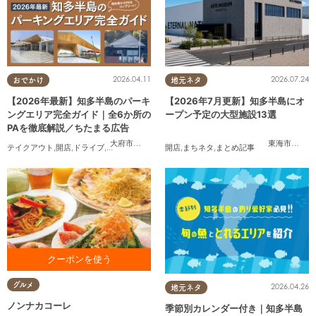
2026.04.11
2026.07.24
おでかけ
地元ネタ
【2026年最新】知多半島のパーキ
【2026年7月更新】知多半島にオ
ングエリア完全ガイド｜全6か所の
ープン予定の大型施設13選
PAを徹底解説／ちたまる広告
大府市
,
阿久比町
,
美浜町
東海市
,
大府
テイクアウト
,
開店
,
ドライブ
,
観光
,
ちたまる広告
開店
,
夫婦
,
まちネタ
,
家族
,
カップル
,
まとめ記事
,
おひとりさま
,
友人
,
ペ
お食事をご利用の方に カタラ
グルメ
2026.04.26
地元ネタ
ーナプレゼント ※1クーポンで
最大4名様まで対応
ノンナカコーレ
季節別カレンダー付き｜知多半島