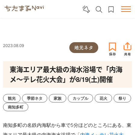
2023.08.09
地元ネタ
東海エリア最大級の海水浴場で「内海
メ～テレ花火大会」が8/19(土)開催
観光
季節ネタ
家族
カップル
花火
祭り
南知多町
南知多町の名鉄内海駅から車で5分ほどのところにある、東
海エリア最大級の内海海水浴場で「
内海メ～テレ花火大