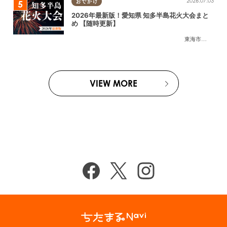
2026.07.03
おでかけ
2026年最新版！愛知県 知多半島花火大会まと
め 【随時更新】
東海市
,
大府市
,
知
VIEW MORE