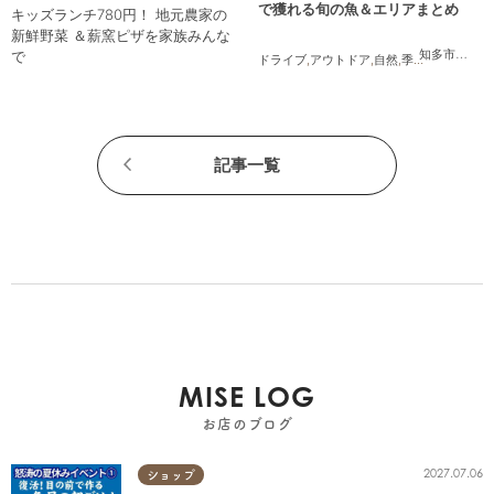
で獲れる旬の魚＆エリアまとめ
キッズランチ780円！ 地元農家の
新鮮野菜 ＆薪窯ピザを家族みんな
知多市
,
半田
で
ドライブ
,
アウトドア
,
自然
,
季節ネタ
記事一覧
MISE LOG
お店のブログ
2027.07.06
ショップ