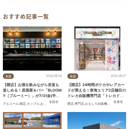
おすすめ記事一覧
2026.08.04
2026.08.07
お店
お店
【開店】お酒を飲みながら音楽も
【開店】24時間ポケカやレアカー
楽しめる！居酒屋＆バー「BLOOM
ドが買える！東海エリア2店舗目の
Y（ブルーミー）」が7/3(金)半田
トレカ自販機専門店「トレカドリ
市でオープン
ーム」が常滑市に8/7(金)オープン
半田市
常滑市
アルコール
,
開店
,
カップル
,
おひとりさま
,
友人
開店
,
専門店
,
おもしろ自販機
,
カップル
,
おひ