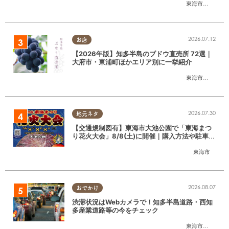
東海市
,
大府市
,
知
2026.07.12
お店
【2026年版】知多半島のブドウ直売所 72選｜
大府市・東浦町ほかエリア別に一挙紹介
東海市
,
大府市
,
東
2026.07.30
地元ネタ
【交通規制図有】東海市大池公園で「東海まつ
り花火大会」8/8(土)に開催｜購入方法や駐車場
情報は？
東海市
2026.08.07
おでかけ
渋滞状況はWebカメラで！知多半島道路・西知
多産業道路等の今をチェック
東海市
,
大府市
,
知