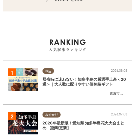
RANKING
人気記事ランキング
2026.08.08
お店
帰省時に迷わない！知多半島の厳選手土産＜20
選＞｜大人数に配りやすい個包装ギフト
東海市
,
大府市
,
知
2026.07.03
おでかけ
2026年最新版！愛知県 知多半島花火大会まと
め 【随時更新】