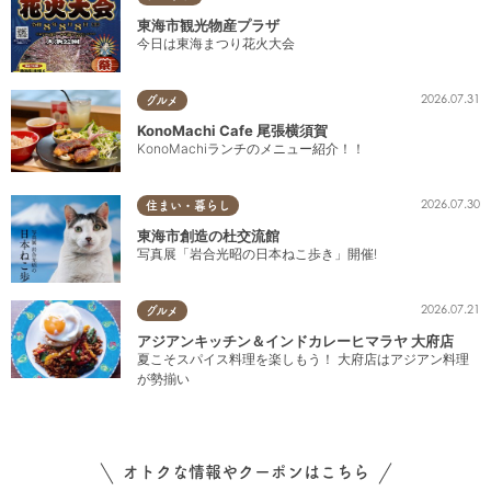
東海市観光物産プラザ
今日は東海まつり花火大会
2026.07.31
グルメ
KonoMachi Cafe 尾張横須賀
KonoMachiランチのメニュー紹介！！
2026.07.30
住まい・暮らし
東海市創造の杜交流館
写真展「岩合光昭の日本ねこ歩き」開催!
2026.07.21
グルメ
アジアンキッチン＆インドカレーヒマラヤ 大府店
夏こそスパイス料理を楽しもう！ 大府店はアジアン料理
が勢揃い
オトクな情報やクーポンはこちら