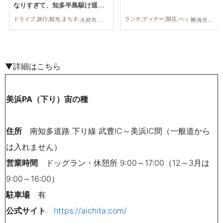
なりすぎて、知多半島駆け巡っ
てみた／ちたまる広告
ドライブ,旅行,観光,まちネタ,ちたまる広告,家族,おひとりさま
ランチ,ディナー,開店,ペット
大府市,阿久比町,常滑市,美浜町,南知多町
東海市,大府市,阿久比町,武豊町,南知多町,常滑市,美浜町
▼詳細はこちら
美浜PA（下り）宙の種
住所
南知多道路 下り線 武豊IC～美浜IC間（一般道から
は入れません）
営業時間
ドッグラン・休憩所 9:00～17:00（12～3月は
9:00～16:00）
駐車場
有
公式サイト
https://aichita.com/