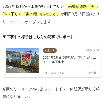
2023年12月から工事が行われていた、
南知多道路・美浜
PA（下り）「宙の種
」
が明日3月15日(金)より
（そらのたね）
リニューアルオープンします！
▼工事中の様子はこちらの記事でレポート
2023.12.30
地元ネタ
2024年2月まで美浜PA（下り）がリニ
ューアル工事中
美浜町
ドライブ,まちネタ
今回のリニューアルによって、トイレ・休憩所が新しく綺
麗になりました。