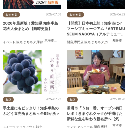
2026.07.03
2026.06.22
おでかけ
おでかけ
2026年最新版！愛知県 知多半島
【開業】日本初上陸！知多市にイ
花火大会まとめ 【随時更新】
マーシブミュージアム「ARTE MU
SEUM NAGOYA（アルテミュージ
アムナゴヤ）」が2026年11月下旬
東海市
,
大府市
,
知多市
,
東浦町
,
阿久比町
,
半田市
,
常滑市
知多市
,
武豊
イベント
,
観光
,
まちネタ
,
季節ネタ
,
まとめ記事
,
親子
開店
,
,
夫婦
専門店
,
家族
,
観光
,
カップル
,
まちネタ
,
友人
,
カップル
,
友人
にオープン
2024.07.27
2025.10.28
お店
お店
手土産にもピッタリ！知多半島の
常滑市「うお一番」オープン初日
ぶどう直売所まとめ＜全85か所＞
レポ！きまぐれクックが手掛けた
新鮮な魚を味わう新名所へ【気に
なるリサーチ#31】
常滑市
スイーツ
,
テイクアウト
,
観光
,
アウトドア
,
季節ネタ
ランチ
,
アルコール
,
開店
,
専門店
,
気になるリ