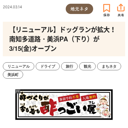
2024.03.14
地元ネタ
【リニューアル】ドッグランが拡大！
南知多道路・美浜PA（下り）が
3/15(金)オープン
リニューアル
ドライブ
旅行
観光
まちネタ
美浜町