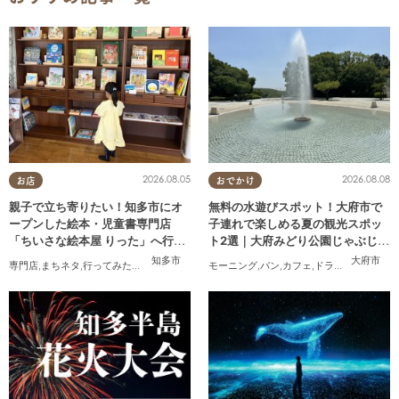
2026.08.05
2026.08.08
お店
おでかけ
親子で立ち寄りたい！知多市にオ
無料の水遊びスポット！大府市で
ープンした絵本・児童書専門店
子連れで楽しめる夏の観光スポッ
「ちいさな絵本屋 りった」へ行っ
ト2選｜大府みどり公園じゃぶじゃ
てみた
ぶ池、ぱんやSUNとえふ
知多市
大府市
専門店
,
まちネタ
,
行ってみたレポ
,
親子
,
家族
,
おひとりさま
モーニング
,
パン
,
カフェ
,
ドライブ
,
観光
,
行っ