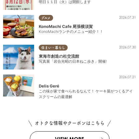
明日１１日（火）は開館します
2026.07.31
グルメ
KonoMachi Cafe 尾張横須賀
KonoMachiランチのメニュー紹介！！
2026.07.30
住まい・暮らし
東海市創造の杜交流館
写真展「岩合光昭の日本ねこ歩き」開催!
2026.07.21
Delis Geré
この味が家で食べられるなんて！ ケーキ屋がつくるアイ
スクリームの最適解
オトクな情報やクーポンはこちら