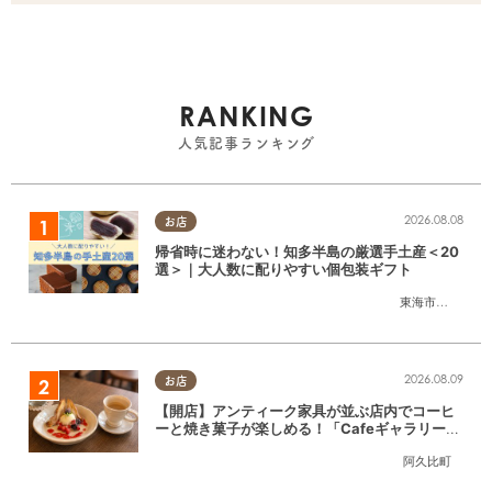
RANKING
人気記事ランキング
2026.08.08
お店
帰省時に迷わない！知多半島の厳選手土産＜20
選＞｜大人数に配りやすい個包装ギフト
東海市
,
大府市
,
知
2026.08.09
お店
【開店】アンティーク家具が並ぶ店内でコーヒ
ーと焼き菓子が楽しめる！「CafeギャラリーA
gui」が6/1(月)阿久比町でリニューアルオープ
阿久比町
ン