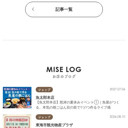
記事一覧
MISE LOG
お店のブログ
2027.07.06
ショップ
魚太郎本店
【魚太郎本店】怒涛の夏休みイベント①｜魚屋がつく
る、本気の朝ごはん目の前で1つ1つ作るライブ感
2026.08.10
ショップ
東海市観光物産プラザ