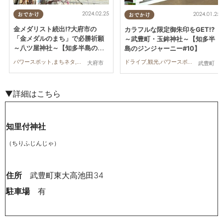
2024.02.25
2024.01.25
おでかけ
おでかけ
金メダリスト続出!?大府市の
カラフルな限定御朱印をGET!?
「金メダルのまち」で必勝祈願
～武豊町・玉鉾神社～【知多半
～八ツ屋神社～【知多半島のジ
島のジンジャーニー#10】
ンジャーニー#11】
パワースポット,まちネタ,行ってみたレポ
ドライブ,観光,パワースポット,自然,行ってみたレポ
大府市
武豊町
▼詳細はこちら
知里付神社
（ちりふじんじゃ）
住所
武豊町東大高池田34
駐車場
有