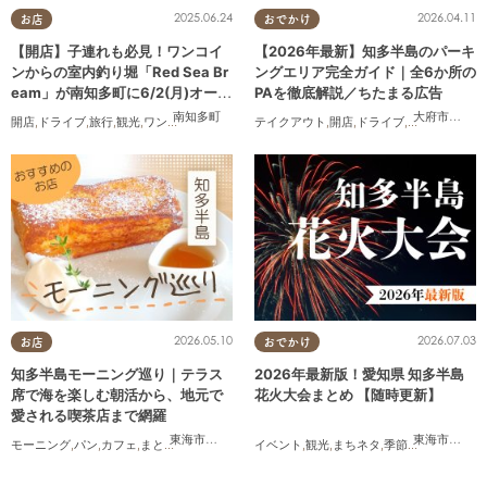
2025.06.24
2026.04.11
お店
おでかけ
【開店】子連れも必見！ワンコイ
【2026年最新】知多半島のパーキ
ンからの室内釣り堀「Red Sea Br
ングエリア完全ガイド｜全6か所の
eam」が南知多町に6/2(月)オープ
PAを徹底解説／ちたまる広告
ン
南知多町
大府市
,
阿久
開店
,
ドライブ
,
旅行
,
観光
,
ワンコイン
テイクアウト
,
開店
,
ドライブ
,
観光
,
ちたまる
2026.05.10
2026.07.03
お店
おでかけ
知多半島モーニング巡り｜テラス
2026年最新版！愛知県 知多半島
席で海を楽しむ朝活から、地元で
花火大会まとめ 【随時更新】
愛される喫茶店まで網羅
東海市
,
知多市
,
阿久比町
,
半田市
,
常滑市
,
美浜町
東海市
,
大府
モーニング
,
パン
,
カフェ
,
まとめ記事
,
コスパ抜群
イベント
,
観光
,
まちネタ
,
季節ネタ
,
まとめ記