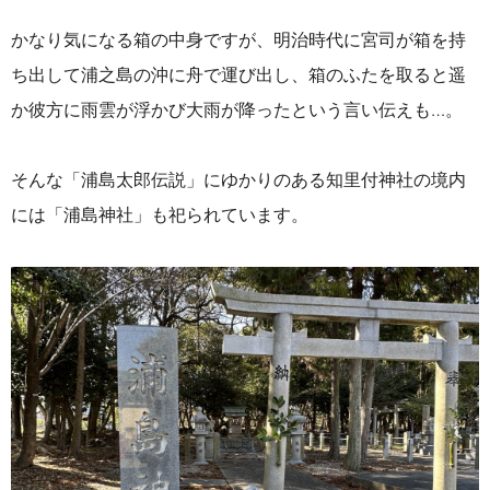
かなり気になる箱の中身ですが、明治時代に宮司が箱を持
ち出して浦之島の沖に舟で運び出し、箱のふたを取ると遥
か彼方に雨雲が浮かび大雨が降ったという言い伝えも…。
そんな「浦島太郎伝説」にゆかりのある知里付神社の境内
には「浦島神社」も祀られています。