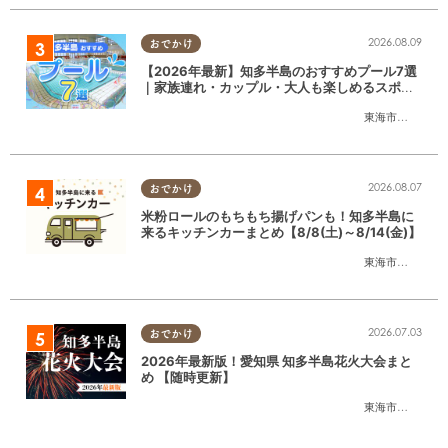
2026.08.09
おでかけ
【2026年最新】知多半島のおすすめプール7選
｜家族連れ・カップル・大人も楽しめるスポッ
ト徹底ガイド
東海市
,
大府市
,
知
2026.08.07
おでかけ
米粉ロールのもちもち揚げパンも！知多半島に
来るキッチンカーまとめ【8/8(土)～8/14(金)】
東海市
,
大府市
,
知
2026.07.03
おでかけ
2026年最新版！愛知県 知多半島花火大会まと
め 【随時更新】
東海市
,
大府市
,
知