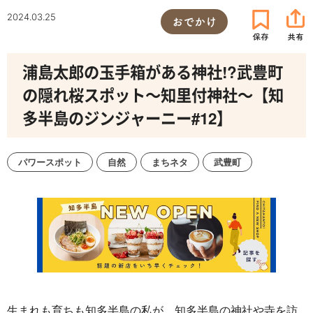
2024.03.25
おでかけ
浦島太郎の玉手箱がある神社!?武豊町
の隠れ桜スポット～知里付神社～【知
多半島のジンジャーニー#12】
パワースポット
自然
まちネタ
武豊町
生まれも育ちも知多半島の私が、知多半島の神社や寺を訪