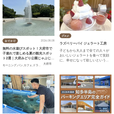
グルメ
2026.08.08
おでかけ
ラズベリーパイ ジェラート工房
無料の水遊びスポット！大府市で
子どもから大人まで全ての人々が
子連れで楽しめる夏の観光スポッ
おいしいジェラートを食べて笑顔
ト2選｜大府みどり公園じゃぶじゃ
に、幸せになって欲しいという願
ぶ池、ぱんやSUNとえふ
大府市
いを込めて自社製造をしていま
モーニング
,
パン
,
カフェ
,
ドライブ
,
観光
,
行ってみたレポ
,
KURUTOHP
す。