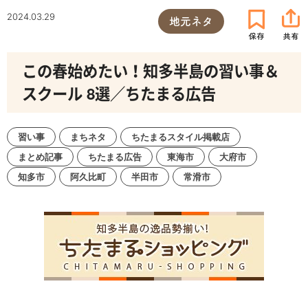
2024.03.29
地元ネタ
この春始めたい！知多半島の習い事＆
スクール 8選／ちたまる広告
習い事
まちネタ
ちたまるスタイル掲載店
まとめ記事
ちたまる広告
東海市
大府市
知多市
阿久比町
半田市
常滑市