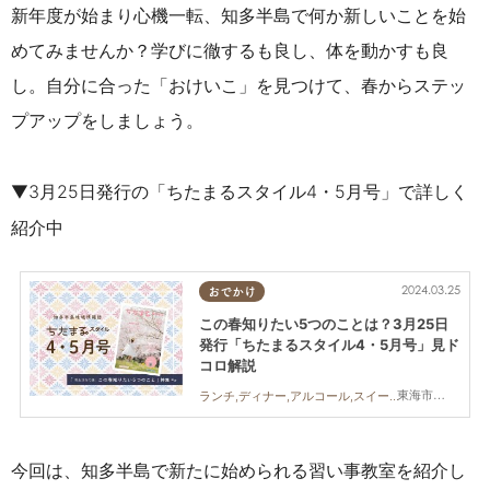
新年度が始まり心機一転、知多半島で何か新しいことを始
めてみませんか？学びに徹するも良し、体を動かすも良
し。自分に合った「おけいこ」を見つけて、春からステッ
プアップをしましょう。
▼3月25日発行の「ちたまるスタイル4・5月号」で詳しく
紹介中
2024.03.25
おでかけ
この春知りたい5つのことは？3月25日
発行「ちたまるスタイル4・5月号」見ド
コロ解説
東海市,大府市,知多市,東浦町,阿久比町,半田市,常滑市,武豊町,美浜町,南知多町
ランチ,ディナー,アルコール,スイーツ,ダイエット,住まい,習い事,ちたまるスタイル掲載店
今回は、知多半島で新たに始められる習い事教室を紹介し