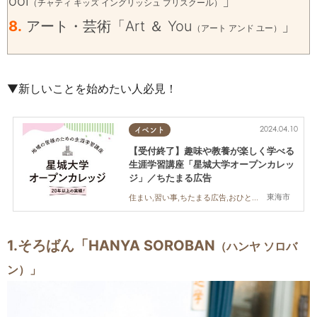
ool
」
（チャティ キッズ イングリッシュ プリスクール）
8.
アート・芸術「Art ＆ You
」
（アート アンド ユー）
▼新しいことを始めたい人必見！
2024.04.10
イベント
【受付終了】趣味や教養が楽しく学べる
生涯学習講座「星城大学オープンカレッ
ジ」／ちたまる広告
東海市
住まい,習い事,ちたまる広告,おひとりさま,友人
1.そろばん「HANYA SOROBAN
（ハンヤ ソロバ
ン）」