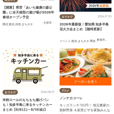
【開業】県営「あいち健康の森公
園」に全天候型の遊び場が2026年
2026.07.03
春頃オープン予定
おでかけ
大府市
2026年最新版！愛知県 知多半島
開店
,
観光
,
自然
,
まちネタ
花火大会まとめ 【随時更新】
東海市
,
大府
イベント
,
観光
,
まちネタ
,
季節ネタ
,
まとめ記
お食事をご利用の方に カタラ
グルメ
2026.08.07
ーナプレゼント ※1クーポンで
おでかけ
最大4名様まで対応
ノンナカコーレ
米粉ロールのもちもち揚げパン
も！知多半島に来るキッチンカー
キッズランチ780円！ 地元農家の
まとめ【8/8(土)～8/14(金)】
新鮮野菜 ＆薪窯ピザを家族みんな