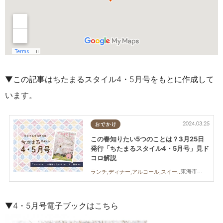
▼この記事はちたまるスタイル4・5月号をもとに作成して
います。
2024.03.25
おでかけ
この春知りたい5つのことは？3月25日
発行「ちたまるスタイル4・5月号」見ド
コロ解説
東海市,大府市,知多市,東浦町,阿久比町,半田市,常滑市,武豊町,美浜町,南知多町
ランチ,ディナー,アルコール,スイーツ,ダイエット,住まい,習い事,ちたまるスタイル掲載店
▼4・5月号電子ブックはこちら