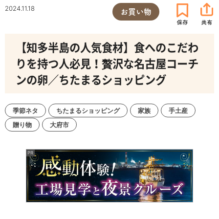
2024.11.18
お買い物
【知多半島の人気食材】食へのこだわ
りを持つ人必見！贅沢な名古屋コーチ
ンの卵／ちたまるショッピング
季節ネタ
ちたまるショッピング
家族
手土産
贈り物
大府市