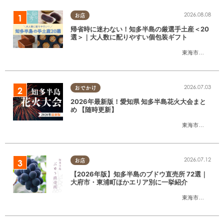
2026.08.08
お店
帰省時に迷わない！知多半島の厳選手土産＜20
選＞｜大人数に配りやすい個包装ギフト
東海市
,
大府市
,
知
2026.07.03
おでかけ
2026年最新版！愛知県 知多半島花火大会まと
め 【随時更新】
東海市
,
大府市
,
知
2026.07.12
お店
【2026年版】知多半島のブドウ直売所 72選｜
大府市・東浦町ほかエリア別に一挙紹介
東海市
,
大府市
,
東