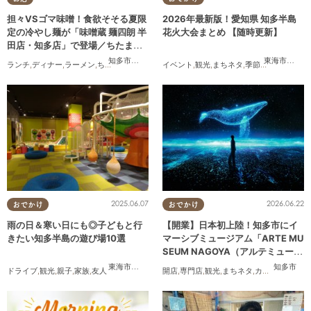
担々VSゴマ味噌！食欲そそる夏限
2026年最新版！愛知県 知多半島
定の冷やし麺が「味噌蔵 麺四朗 半
花火大会まとめ 【随時更新】
田店・知多店」で登場／ちたまる
広告
知多市
,
半田市
東海市
,
大府
ランチ
,
ディナー
,
ラーメン
,
ちたまる広告
イベント
,
観光
,
まちネタ
,
季節ネタ
,
まとめ記
2025.06.07
2026.06.22
おでかけ
おでかけ
雨の日＆寒い日にも◎子どもと行
【開業】日本初上陸！知多市にイ
きたい知多半島の遊び場10選
マーシブミュージアム「ARTE MU
SEUM NAGOYA（アルテミュージ
アムナゴヤ）」が2026年11月下旬
東海市
,
大府市
,
知多市
,
東浦町
,
半田市
,
常滑市
,
美浜町
知多市
ドライブ
,
観光
,
親子
,
家族
,
友人
開店
,
専門店
,
観光
,
まちネタ
,
カップル
,
友人
にオープン