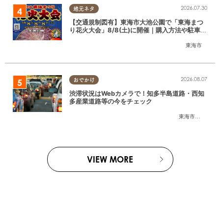
2026.07.30
地元ネタ
【交通規制図有】東海市大池公園で「東海まつ
り花火大会」8/8(土)に開催｜購入方法や駐車場
情報は？
東海市
2026.08.07
おでかけ
渋滞状況はWebカメラで！知多半島道路・西知
多産業道路等の今をチェック
東海市
,
大府市
,
知
VIEW MORE