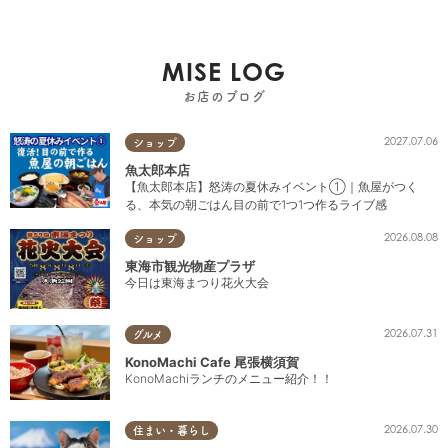
MISE LOG
お店のブログ
2027.07.06
ショップ
魚太郎本店
【魚太郎本店】怒涛の夏休みイベント①｜魚屋がつく
る、本気の朝ごはん目の前で1つ1つ作るライブ感
2026.08.08
ショップ
東海市観光物産プラザ
今日は東海まつり花火大会
2026.07.31
グルメ
KonoMachi Cafe 尾張横須賀
KonoMachiランチのメニュー紹介！！
2026.07.30
住まい・暮らし