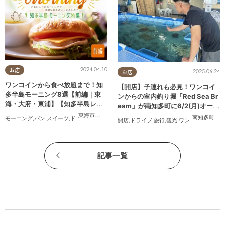
2024.04.10
お店
2025.06.24
お店
ワンコインから食べ放題まで！知
【開店】子連れも必見！ワンコイ
多半島モーニング8選【前編｜東
ンからの室内釣り堀「Red Sea Br
海・大府・東浦】【知多半島レポ#
eam」が南知多町に6/2(月)オープ
33】
ン
東海市
,
大府市
,
東浦町
南知多町
モーニング
,
パン
,
スイーツ
,
ドライブ
,
旅行
,
観光
,
夫婦
,
家族
,
カップル
,
おひとりさま
,
友人
,
ペ
開店
,
ドライブ
,
旅行
,
観光
,
ワンコイン
記事一覧