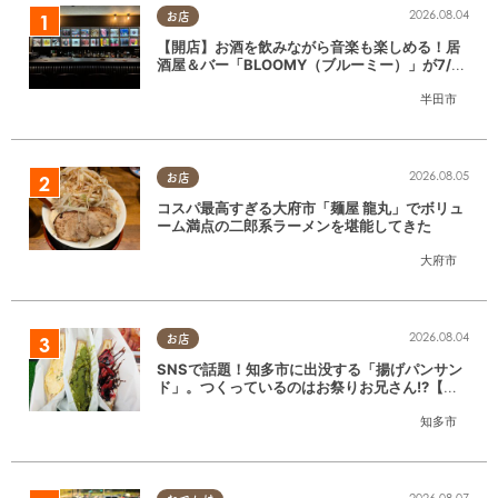
2026.08.04
お店
【開店】お酒を飲みながら音楽も楽しめる！居
酒屋＆バー「BLOOMY（ブルーミー）」が7/3
(金)半田市でオープン
半田市
2026.08.05
お店
コスパ最高すぎる大府市「麺屋 龍丸」でボリュ
ーム満点の二郎系ラーメンを堪能してきた
大府市
2026.08.04
お店
SNSで話題！知多市に出没する「揚げパンサン
ド」。つくっているのはお祭りお兄さん!?【ち
たまる調査隊#55】
知多市
2026.08.07