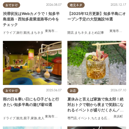
2026.08.07
2025.12.17
おでかけ
地元ネタ
渋滞状況はWebカメラで！知多半
【2025年12月更新】知多半島にオ
島道路・西知多産業道路等の今を
ープン予定の大型施設16選
チェック
東海市
,
大府市
,
知多市
,
東浦町
,
常滑市
,
南知多町
東海市
,
大府
ドライブ
,
旅行
,
観光
,
まちネタ
開店
,
まちネタ
,
まとめ記事
2025.06.07
2026.07.10
おでかけ
お店
雨の日＆寒い日にも◎子どもと行
夏休みと言えば家族で魚太郎！絶
きたい知多半島の遊び場10選
対おトクで朝から夜まで笑顔にな
れるイベントが盛りだくさん／ち
たまる広告
東海市
,
大府市
,
知多市
,
東浦町
,
半田市
,
常滑市
,
美浜町
美浜町
ドライブ
,
観光
,
親子
,
家族
,
友人
専門店
,
イベント
,
ちたまる広告
,
家族