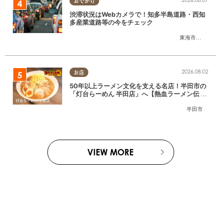
おでかけ
渋滞状況はWebカメラで！知多半島道路・西知
多産業道路等の今をチェック
東海市
,
大府市
,
知
2026.08.02
お店
50年以上ラーメン文化を支える名店！半田市の
「灯台らーめん 半田店」へ【熱血ラーメン伝 8
月放送】
半田市
VIEW MORE