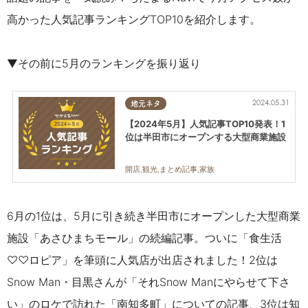
高かった人気記事ランキングTOP10を紹介します。
▼その前に5月のランキングを振り返り
2024.05.31
地元ネタ
【2024年5月】人気記事TOP10発表！1
位は半田市にオープンする大型商業施設
開店,観光,まとめ記事,家族
6月の1位は、5月に引き続き半田市にオープンした大型商業
施設「あさひまちモール」の続編記事。ついに「食生活
♡♡ロピア」を筆頭に人気店が出店されました！2位は
Snow Man・目黒さんが「それSnow Manにやらせて下さ
い」
のロケで訪れた「南知多町」についての記事
、3位は知