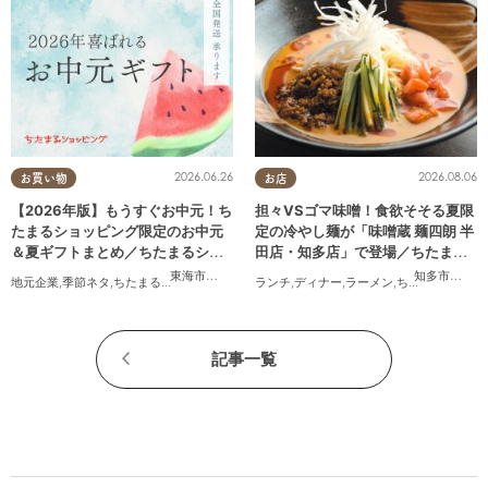
2026.06.26
2026.08.06
お買い物
お店
【2026年版】もうすぐお中元！ち
担々VSゴマ味噌！食欲そそる夏限
たまるショッピング限定のお中元
定の冷やし麺が「味噌蔵 麺四朗 半
＆夏ギフトまとめ／ちたまるショ
田店・知多店」で登場／ちたまる
ッピング
広告
東海市
,
大府市
,
知多市
,
東浦町
,
阿久比町
,
半田市
,
常滑市
知多市
,
,
半田
武豊
地元企業
,
季節ネタ
,
ちたまるショッピング
,
家族
ランチ
,
おうち時間
,
ディナー
,
ラーメン
,
ちたまる広告
記事一覧