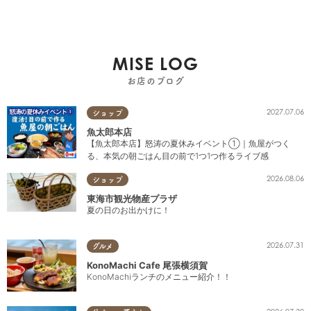
MISE LOG
お店のブログ
2027.07.06
ショップ
魚太郎本店
【魚太郎本店】怒涛の夏休みイベント①｜魚屋がつく
る、本気の朝ごはん目の前で1つ1つ作るライブ感
2026.08.06
ショップ
東海市観光物産プラザ
夏の日のお出かけに！
2026.07.31
グルメ
KonoMachi Cafe 尾張横須賀
KonoMachiランチのメニュー紹介！！