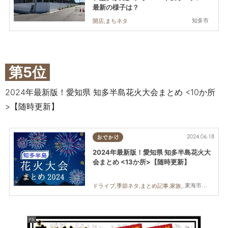
最新の様子は？
知多市
開店,まちネタ
第5位
2024年最新版！愛知県 知多半島花火大会まとめ <10か所
>【随時更新】
2024.06.18
おでかけ
2024年最新版！愛知県 知多半島花火大
会まとめ <13か所>【随時更新】
東海市,大府市,知多市,東浦町,阿久比町,半田市,常滑市,武豊町,美浜町,南知多町
ドライブ,季節ネタ,まとめ記事,家族,カップル,友人