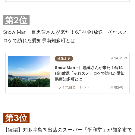
第2位
Snow Man・目黒蓮さんが来た！6/14(金)放送「それスノ」
ロケで訪れた愛知県南知多町とは
2024.06.13
地元ネタ
Snow Man・目黒蓮さんが来た！6/14
(金)放送「それスノ」ロケで訪れた愛知
県南知多町とは
南知多町
ドライブ,自然,トレンド
第3位
【続編】知多半島初出店のスーパー「平和堂」が知多市で