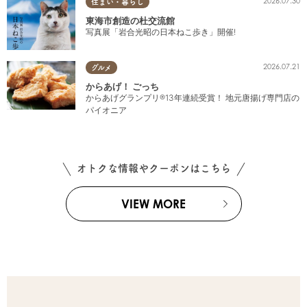
2026.07.30
住まい・暮らし
東海市創造の杜交流館
写真展「岩合光昭の日本ねこ歩き」開催!
2026.07.21
グルメ
からあげ！ ごっち
からあげグランプリ®13年連続受賞！ 地元唐揚げ専門店の
パイオニア
オトクな情報やクーポンはこちら
VIEW MORE