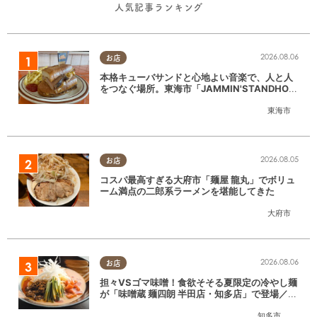
人気記事ランキング
2026.08.06
お店
本格キューバサンドと心地よい音楽で、人と人
をつなぐ場所。東海市「JAMMIN'STANDHOU
SE」に行ってみた
東海市
2026.08.05
お店
コスパ最高すぎる大府市「麺屋 龍丸」でボリュ
ーム満点の二郎系ラーメンを堪能してきた
大府市
2026.08.06
お店
担々VSゴマ味噌！食欲そそる夏限定の冷やし麺
が「味噌蔵 麺四朗 半田店・知多店」で登場／ち
たまる広告
知多市
,
半田市