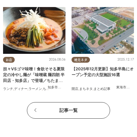
2026.08.06
2025.12.17
お店
地元ネタ
担々VSゴマ味噌！食欲そそる夏限
【2025年12月更新】知多半島にオ
定の冷やし麺が「味噌蔵 麺四朗 半
ープン予定の大型施設16選
田店・知多店」で登場／ちたまる
広告
知多市
,
半田市
東海市
,
大府
ランチ
,
ディナー
,
ラーメン
,
ちたまる広告
開店
,
まちネタ
,
まとめ記事
記事一覧