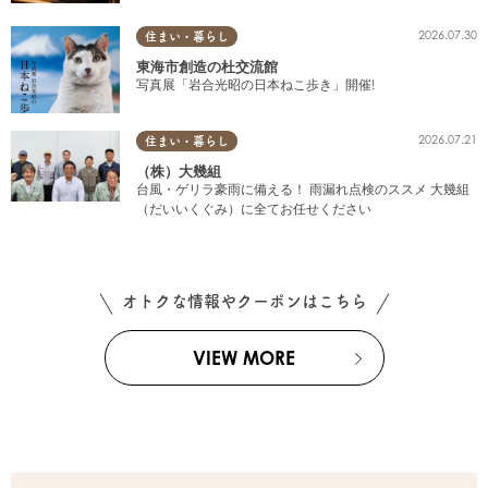
2026.07.30
住まい・暮らし
東海市創造の杜交流館
写真展「岩合光昭の日本ねこ歩き」開催!
2026.07.21
住まい・暮らし
（株）大幾組
台風・ゲリラ豪雨に備える！ 雨漏れ点検のススメ 大幾組
（だいいくぐみ）に全てお任せください
オトクな情報やクーポンはこちら
VIEW MORE