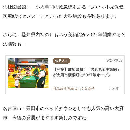
の杜図書館」、小児専門の救急棟もある「あいち小児保健
医療総合センター」といった大型施設も多数あります。
さらに、愛知県内初の
おもちゃ美術館が
2027年開業すると
の情報も！
2024.09.02
地元ネタ
【開業】愛知県初！「おもちゃ美術館」
が大府市横根町に2027年オープン
大府市
開店,旅行,観光,まちネタ,親子
名古屋市・豊田市のベッドタウンとしても人気の高い大府
市。今後の発展がますます楽しみですね。