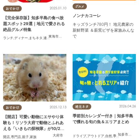
お食事をご利用の方に カタラ
グルメ
2025.01.10
おでかけ
ーナプレゼント ※1クーポンで
最大4名様まで対応
ノンナカコーレ
【完全保存版】知多半島の食べ放
題スポット29選｜地元で愛される
キッズランチ780円！ 地元農家の
絶品グルメ特集
新鮮野菜 ＆薪窯ピザを家族みんな
で
東海市
,
大府市
,
知多市
,
東浦町
,
阿久比町
,
半田市
,
常滑市
,
武豊
ランチ
,
ディナー
,
まちネタ
,
連載
,
コスパ抜群
2026.04.26
地元ネタ
2025.12.13
おでかけ
季節別カレンダー付き｜知多半島
【開店】可愛い動物にエサやり体
で獲れる旬の魚＆エリアまとめ
験も！リソラ大府で動物とふれあ
える「いきもの探検隊」が10/24
(金)オープン
知多市
,
半田
大府市
ドライブ
,
アウトドア
,
自然
,
季節ネタ
開店
,
専門店
,
親子
,
家族