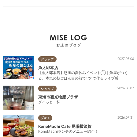
MISE LOG
お店のブログ
2027.07.06
ショップ
魚太郎本店
【魚太郎本店】怒涛の夏休みイベント①｜魚屋がつく
る、本気の朝ごはん目の前で1つ1つ作るライブ感
2026.08.07
ショップ
東海市観光物産プラザ
グイっと一杯
2026.07.31
グルメ
KonoMachi Cafe 尾張横須賀
KonoMachiランチのメニュー紹介！！