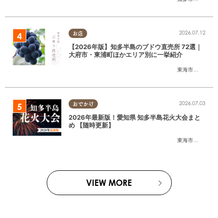
2026.07.12
お店
【2026年版】知多半島のブドウ直売所 72選｜
大府市・東浦町ほかエリア別に一挙紹介
東海市
,
大府市
,
東
2026.07.03
おでかけ
2026年最新版！愛知県 知多半島花火大会まと
め 【随時更新】
東海市
,
大府市
,
知
VIEW MORE