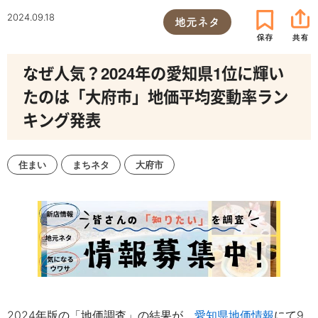
2024.09.18
地元ネタ
なぜ人気？2024年の愛知県1位に輝い
たのは「大府市」地価平均変動率ラン
キング発表
住まい
まちネタ
大府市
2024年版の
「地価調査」の結果
が、
愛知県地価情報
にて9