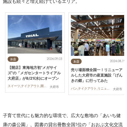
施設も続々と増え続けているエリア。
2024.09.03
お店
2024.08.19
お店
【開店】東海地方初“メガサイ
売り場面積全国一！リニューア
ズ”の「メガセンタートライアル
ルした大府市の産直施設「げん
大府店」が8/21(水)にオープン
きの郷」に行ってみた
スイーツ,テイクアウト,開店,住まい,雑貨,家族
大府市
パン,テイクアウト,リニューアル,ドライブ,行ってみたレポ,親子,夫婦,家族
大府市
子育て世代にも魅力的な環境で、広大な敷地の「あいち健
康の森公園」、図書の貸出冊数全国1位の「おおぶ文化交流