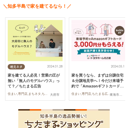
＼知多半島で家を建てるなら！／
2024.01.28
2024.05.11
地元ネタ
家を建てる人必見！営業の圧が
家を買うなら、まずは分譲住宅
無い「無人のモデルハウス」っ
＆分譲地見学へ！今だけ来場予
て？／ちたまる広告
約で「Amazonギフトカード」
貰える／ちたまる広告
住まい,専門店,まちネタ,ちたまる広告,夫婦,家族
住まい,専門店,ちたまる広告,家族,プレゼント
大府市
東海市,大府市