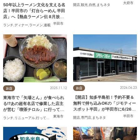
大府市
50年以上ラーメン文化を支える名
開店
,
観光
,
自然
,
まちネタ
店！半田市の「灯台らーめん 半田
店」へ【熱血ラーメン伝 8月放
送】
半田市
ランチ
,
ディナー
,
ラーメン
,
連載
2026.06.23
2025.11.12
お店
お店
【開店】知多半島初！予約不要＆
東海市で「矢場とん」が食べられ
無料で持ち込みOKの「ジモティー
る!?あの超有名店で修業した店主
スポット半田」が半田市に6/26
が営む「喫茶チロル」に行ってみ
(金)オープン
た
半田市
東海市
開店
,
専門店
,
まちネタ
ランチ
,
リニューアル
,
行ってみたレポ
,
夫婦
,
おひとりさま