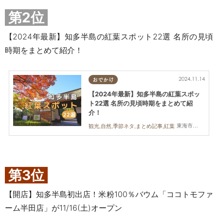
第2位
【2024年最新】知多半島の紅葉スポット22選 名所の見頃
時期をまとめて紹介！
2024.11.14
おでかけ
【2024年最新】知多半島の紅葉スポッ
ト22選 名所の見頃時期をまとめて紹
介！
東海市,大府市,知多市,東浦町,半田市,常滑市,武豊町,美浜町,南知多町
観光,自然,季節ネタ,まとめ記事,紅葉
第3位
【開店】知多半島初出店！米粉100％バウム「ココトモファ
ーム半田店」が11/16(土)オープン