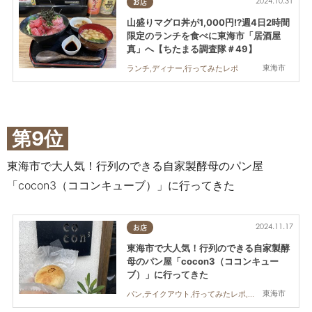
2024.10.31
お店
山盛りマグロ丼が1,000円!?週4日2時間
限定のランチを食べに東海市「居酒屋
真」へ【ちたまる調査隊＃49】
東海市
ランチ,ディナー,行ってみたレポ
第9位
東海市で大人気！行列のできる自家製酵母のパン屋
「cocon3（ココンキューブ）」に行ってきた
2024.11.17
お店
東海市で大人気！行列のできる自家製酵
母のパン屋「cocon3（ココンキュー
ブ）」に行ってきた
東海市
パン,テイクアウト,行ってみたレポ,親子,おひとりさま,おうち時間