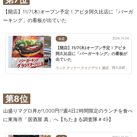
【開店】11/7(木)オープン予定！アピタ阿久比店に「バーガ
ーキング」の看板が出ていた
2024.10.04
お店
【開店】11/7(木)オープン予定！アピタ
阿久比店に「バーガーキング」の看板が
出ていた
阿久比町
ランチ,ディナー,テイクアウト,開店
第8位
山盛りマグロ丼が1,000円!?週4日2時間限定のランチを食べ
に東海市「居酒屋 真」へ【ちたまる調査隊＃49】