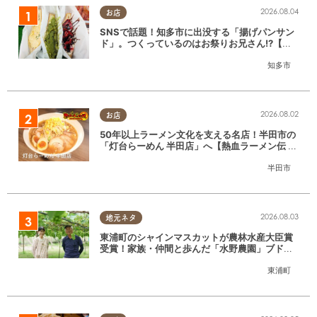
2026.08.04
お店
SNSで話題！知多市に出没する「揚げパンサン
ド」。つくっているのはお祭りお兄さん!?【ち
たまる調査隊#55】
知多市
2026.08.02
お店
50年以上ラーメン文化を支える名店！半田市の
「灯台らーめん 半田店」へ【熱血ラーメン伝 8
月放送】
半田市
2026.08.03
地元ネタ
東浦町のシャインマスカットが農林水産大臣賞
受賞！家族・仲間と歩んだ「水野農園」ブドウ
づくりの軌跡
東浦町