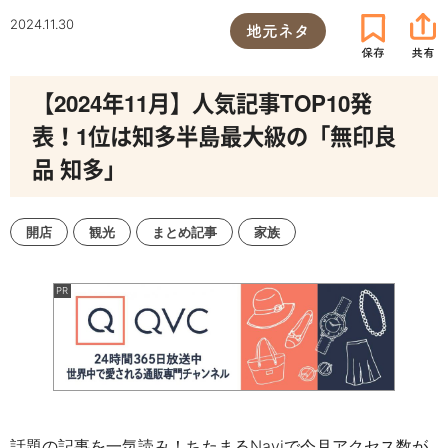
2024.11.30
地元ネタ
【2024年11月】人気記事TOP10発
表！1位は知多半島最大級の「無印良
品 知多」
開店
観光
まとめ記事
家族
話題の記事を一気読み！ちたまるNaviで今月アクセス数が