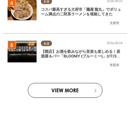
2026.08.05
お店
コスパ最高すぎる大府市「麺屋 龍丸」でボリュ
ーム満点の二郎系ラーメンを堪能してきた
大府市
2026.08.04
お店
【開店】お酒を飲みながら音楽も楽しめる！居
酒屋＆バー「BLOOMY (ブルーミー)」が7/3
(金)半田市でオープン
半田市
VIEW MORE