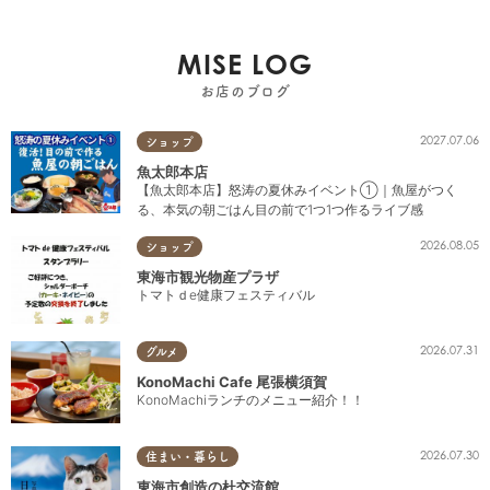
MISE LOG
お店のブログ
2027.07.06
ショップ
魚太郎本店
【魚太郎本店】怒涛の夏休みイベント①｜魚屋がつく
る、本気の朝ごはん目の前で1つ1つ作るライブ感
2026.08.05
ショップ
東海市観光物産プラザ
トマトｄe健康フェスティバル
2026.07.31
グルメ
KonoMachi Cafe 尾張横須賀
KonoMachiランチのメニュー紹介！！
2026.07.30
住まい・暮らし
東海市創造の杜交流館