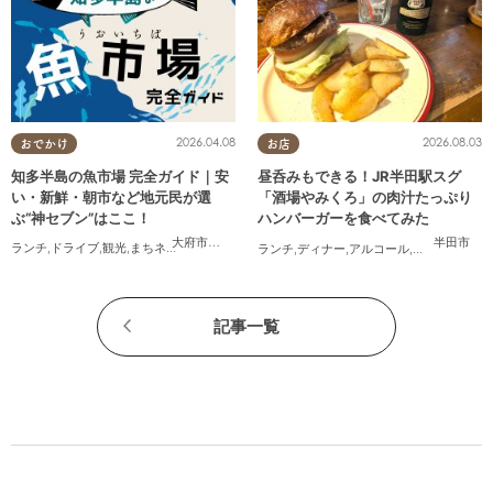
2026.04.08
2026.08.03
おでかけ
お店
知多半島の魚市場 完全ガイド｜安
昼呑みもできる！JR半田駅スグ
い・新鮮・朝市など地元民が選
「酒場やみくろ」の肉汁たっぷり
ぶ“神セブン”はここ！
ハンバーガーを食べてみた
大府市
,
半田市
,
常滑市
,
美浜町
,
南知多町
半田市
ランチ
,
ドライブ
,
観光
,
まちネタ
,
連載
,
家族
,
カップル
,
友人
ランチ
,
ディナー
,
アルコール
,
パン
,
行ってみ
記事一覧