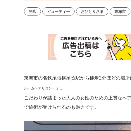
開店
ビューティー
おひとりさま
東海市
東海市の名鉄尾張横須賀駅から徒歩2分ほどの場所に、202
」。
ルームヘアサロン）
こだわりが詰まった大人の女性のための上質なヘ
で施術が受けられるのも魅力です。