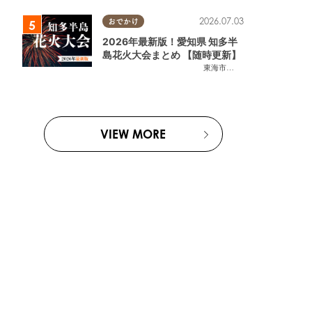
2026.07.03
おでかけ
2026年最新版！愛知県 知多半
島花火大会まとめ 【随時更新】
東海市
,
大府市
,
知多市
,
東浦町
,
阿
VIEW MORE