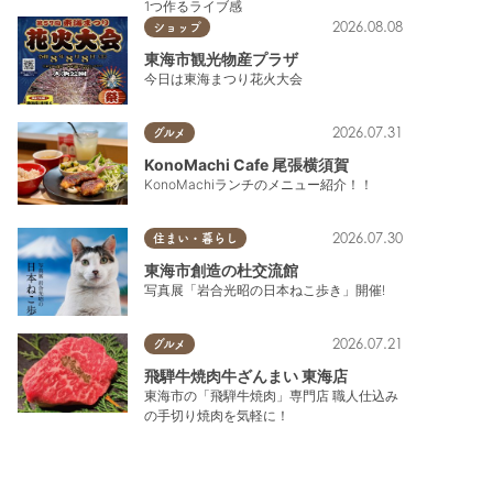
1つ作るライブ感
2026.08.08
ショップ
東海市観光物産プラザ
今日は東海まつり花火大会
2026.07.31
グルメ
KonoMachi Cafe 尾張横須賀
KonoMachiランチのメニュー紹介！！
2026.07.30
住まい・暮らし
東海市創造の杜交流館
写真展「岩合光昭の日本ねこ歩き」開催!
2026.07.21
グルメ
飛騨牛焼肉牛ざんまい 東海店
東海市の「飛騨牛焼肉」専門店 職人仕込み
の手切り焼肉を気軽に！