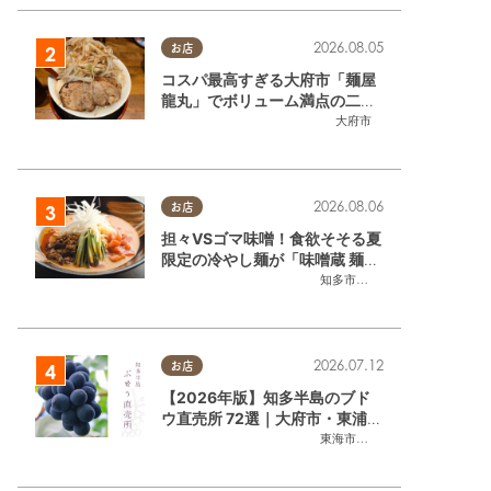
2026.08.05
お店
コスパ最高すぎる大府市「麺屋
龍丸」でボリューム満点の二郎
系ラーメンを堪能してきた
大府市
2026.08.06
お店
担々VSゴマ味噌！食欲そそる夏
限定の冷やし麺が「味噌蔵 麺四
朗 半田店・知多店」で登場／ち
知多市
,
半田市
たまる広告
2026.07.12
お店
【2026年版】知多半島のブド
ウ直売所 72選｜大府市・東浦町
ほかエリア別に一挙紹介
東海市
,
大府市
,
東浦町
,
半田市
,
美