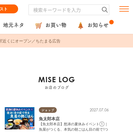
スト
地元ネタ
お買い物
お知らせ
須賀駅近くにオープン／ちたまる広告
MISE LOG
お店のブログ
2027.07.06
ショップ
魚太郎本店
【魚太郎本店】怒涛の夏休みイベント①｜
魚屋がつくる、本気の朝ごはん目の前で1つ