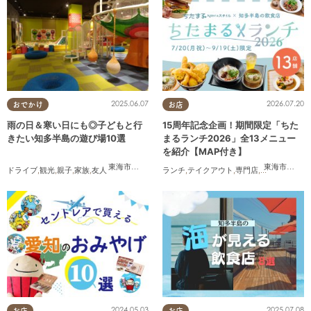
2025.06.07
2026.07.20
おでかけ
お店
雨の日＆寒い日にも◎子どもと行
15周年記念企画！期間限定「ちた
きたい知多半島の遊び場10選
まるランチ2026」全13メニュー
を紹介【MAP付き】
東海市
,
大府市
,
知多市
,
東浦町
,
半田市
,
常滑市
,
美浜町
東海市
,
大府
ドライブ
,
観光
,
親子
,
家族
,
友人
ランチ
,
テイクアウト
,
専門店
,
ちたまるスタ
2024.05.03
2025.07.08
お店
お店