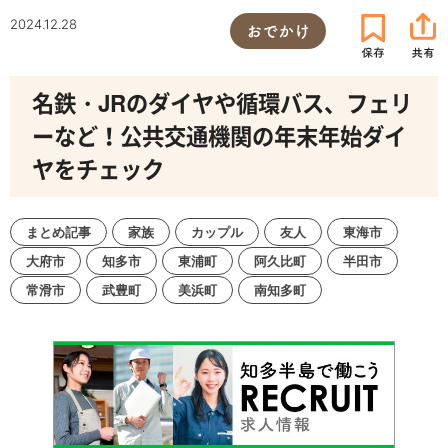
2024.12.28
おでかけ
名鉄・JRのダイヤや循環バス、フェリ
ーなど！公共交通機関の年末年始ダイ
ヤをチェック
まとめ記事
家族
カップル
友人
東海市
大府市
知多市
東浦町
阿久比町
半田市
常滑市
武豊町
美浜町
南知多町