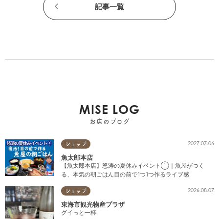
記事一覧
MISE LOG
お店のブログ
2027.07.06
ショップ
魚太郎本店
【魚太郎本店】怒涛の夏休みイベント①｜魚屋がつく
る、本気の朝ごはん目の前で1つ1つ作るライブ感
2026.08.07
ショップ
東海市観光物産プラザ
グイっと一杯