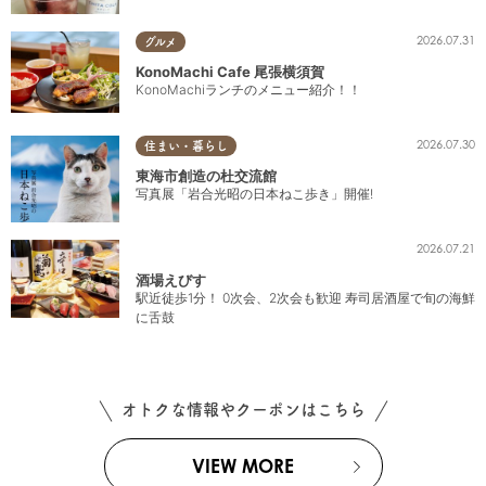
2026.07.31
グルメ
KonoMachi Cafe 尾張横須賀
KonoMachiランチのメニュー紹介！！
2026.07.30
住まい・暮らし
東海市創造の杜交流館
写真展「岩合光昭の日本ねこ歩き」開催!
2026.07.21
酒場えびす
駅近徒歩1分！ 0次会、2次会も歓迎 寿司居酒屋で旬の海鮮
に舌鼓
オトクな情報やクーポンはこちら
VIEW MORE