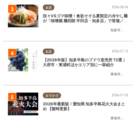
2026.08.06
お店
担々VSゴマ味噌！食欲そそる夏限定の冷やし麺
が「味噌蔵 麺四朗 半田店・知多店」で登場／ち
たまる広告
知多市
,
半田市
2026.07.12
お店
【2026年版】知多半島のブドウ直売所 72選｜
大府市・東浦町ほかエリア別に一挙紹介
東海市
,
大府市
,
東
2026.07.03
おでかけ
2026年最新版！愛知県 知多半島花火大会まと
め 【随時更新】
東海市
,
大府市
,
知