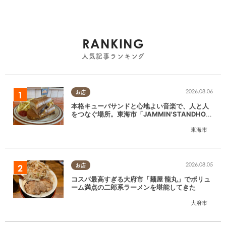
RANKING
人気記事ランキング
2026.08.06
お店
本格キューバサンドと心地よい音楽で、人と人
をつなぐ場所。東海市「JAMMIN'STANDHOU
SE」に行ってみた
東海市
2026.08.05
お店
コスパ最高すぎる大府市「麺屋 龍丸」でボリュ
ーム満点の二郎系ラーメンを堪能してきた
大府市