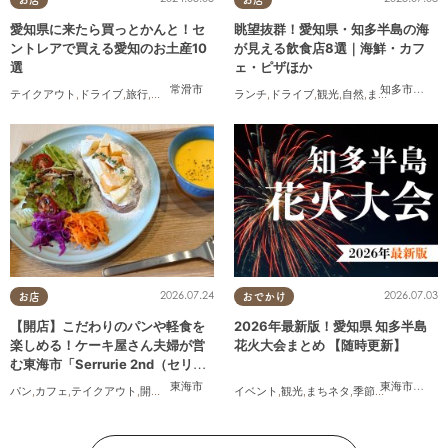
愛知県に来たら買っとかんと！セ
眺望抜群！愛知県・知多半島の海
ントレアで買える愛知のお土産10
が見える飲食店8選｜海鮮・カフ
選
ェ・ピザほか
常滑市
知多市
,
常滑
テイクアウト
,
ドライブ
,
旅行
,
観光
,
家族
,
友人
ランチ
,
ドライブ
,
観光
,
自然
,
まちネタ
,
季節ネ
2026.07.24
2026.07.03
お店
おでかけ
【開店】こだわりのパンや軽食を
2026年最新版！愛知県 知多半島
楽しめる！ケーキ屋さん夫婦が営
花火大会まとめ 【随時更新】
む東海市「Serrurie 2nd（セリュ
リエ セカンド）」6/29(月)テスト
東海市
東海市
,
大府
パン
,
カフェ
,
テイクアウト
,
開店
,
専門店
,
まちネタ
イベント
,
親子
,
夫婦
,
観光
,
家族
,
まちネタ
,
カップル
,
季節ネタ
,
おひとりさま
,
まとめ記
,
オープン