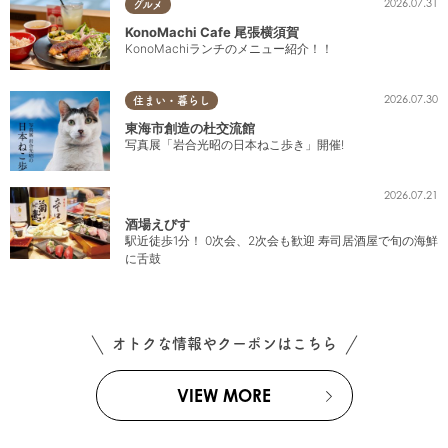
2026.07.31
グルメ
KonoMachi Cafe 尾張横須賀
KonoMachiランチのメニュー紹介！！
2026.07.30
住まい・暮らし
東海市創造の杜交流館
写真展「岩合光昭の日本ねこ歩き」開催!
2026.07.21
酒場えびす
駅近徒歩1分！ 0次会、2次会も歓迎 寿司居酒屋で旬の海鮮
に舌鼓
オトクな情報やクーポンはこちら
VIEW MORE