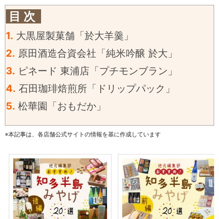
目 次
1.
大黒屋製菓舗「於大羊羹」
2.
原田酒造合資会社「純米吟醸 於大」
3.
ピネード 東浦店「プチモンブラン」
4.
石田珈琲焙煎所「ドリップパック」
5.
松華園「おもだか」
※本記事は、各店舗公式サイトの情報を基に作成しています