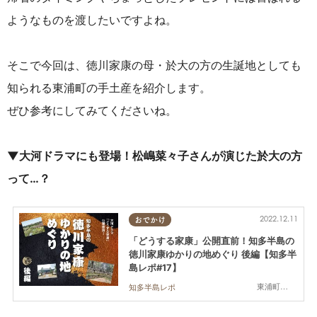
ようなものを渡したいですよね。
そこで今回は、徳川家康の母・
於大の方の生誕地としても
知られる東浦町
の手土産を紹介します。
ぜひ参考にしてみてくださいね。
▼大河ドラマにも登場！
松嶋菜々子さんが演じた於大の方
って…？
2022.12.11
おでかけ
「どうする家康」公開直前！知多半島の
徳川家康ゆかりの地めぐり 後編【知多半
島レポ#17】
東浦町,阿久比町
知多半島レポ