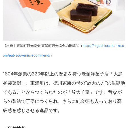
【出典】東浦町観光協会 東浦町観光協会の推奨品（
https://higashiura-kanko.c
om/eat-souvenir/recommend/
）
1804年創業の220年以上の歴史を持つ老舗洋菓子店「大黒
谷製菓舗」。東浦町は、徳川家康の母の“於大の方”の生誕地
であることからつくられたのが「於大羊羹」です。昔なが
らの製法で丁寧につくられ、さらに純金箔も入っており高
級感を感じさせる逸品です。