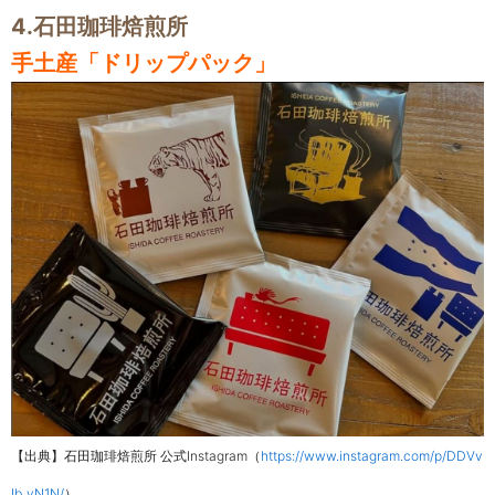
4.石田珈琲焙煎所
手土産「ドリップパック」
【出典】石田珈琲焙煎所 公式Instagram（
https://www.instagram.com/p/DDVv
Ib_yN1N/
）