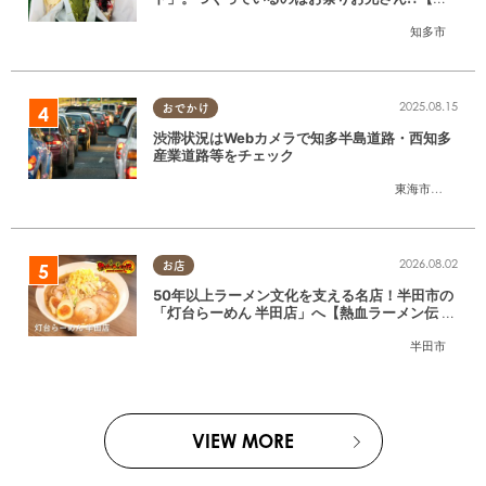
たまる調査隊#55】
知多市
2025.08.15
おでかけ
渋滞状況はWebカメラで知多半島道路・西知多
産業道路等をチェック
東海市
,
大府市
,
知
2026.08.02
お店
50年以上ラーメン文化を支える名店！半田市の
「灯台らーめん 半田店」へ【熱血ラーメン伝 8
月放送】
半田市
VIEW MORE