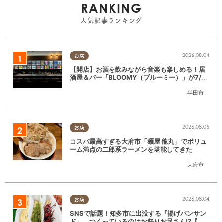
RANKING
人気記事ランキング
2026.08.04
お店
【開店】お酒を飲みながら音楽も楽しめる！居
酒屋＆バー「BLOOMY（ブルーミー）」が7/3
(金)半田市でオープン
半田市
2026.08.05
お店
コスパ最高すぎる大府市「麺屋 龍丸」でボリュ
ーム満点の二郎系ラーメンを堪能してきた
大府市
2026.08.04
お店
SNSで話題！知多市に出没する「揚げパンサン
ド」。つくっているのはお祭りお兄さん!?【ち