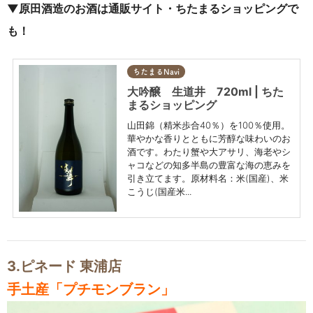
▼原田酒造のお酒は通販サイト・ちたまるショッピングで
も！
ちたまるNavi
大吟醸 生道井 720ml | ちた
まるショッピング
山田錦（精米歩合40％）を100％使用。
華やかな香りとともに芳醇な味わいのお
酒です。わたり蟹や大アサリ、海老やシ
ャコなどの知多半島の豊富な海の恵みを
引き立てます。原材料名：米(国産)、米
こうじ(国産米...
3.ピネード 東浦店
手土産「プチモンブラン」