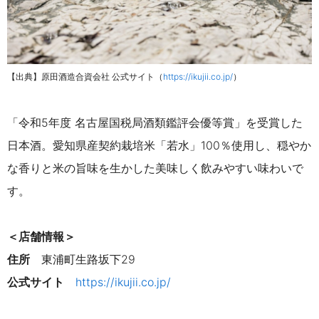
【出典】原田酒造合資会社 公式サイト（
https://ikujii.co.jp/
）
「令和5年度 名古屋国税局酒類鑑評会優等賞」を受賞した
日本酒。愛知県産契約栽培米「若水」100％使用し、穏やか
な香りと米の旨味を生かした美味しく飲みやすい味わいで
す。
＜店舗情報＞
住所
東浦町生路坂下29
公式サイト
https://ikujii.co.jp/