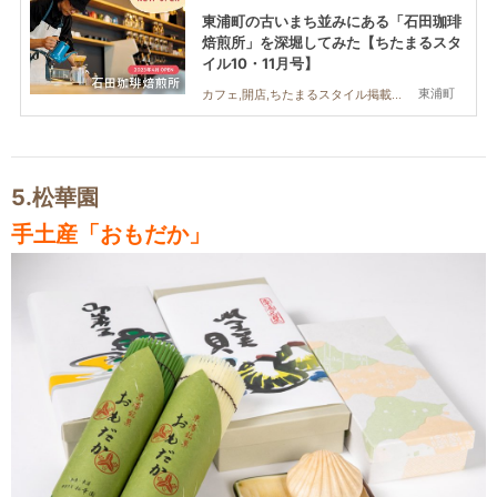
東浦町の古いまち並みにある「石田珈琲
焙煎所」を深堀してみた【ちたまるスタ
イル10・11月号】
東浦町
カフェ,開店,ちたまるスタイル掲載店,おひとりさま,友人
5.
松華園
手土産「おもだか」