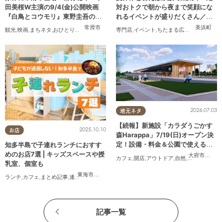
田美桜W主演の9/4(金)公開映画
対おトクで朝から夜まで笑顔にな
『白鳥とコウモリ』東野圭吾の原
れるイベントが盛りだくさん／ち
作小説を読んでみた
たまる広告
常滑市
美浜町
観光
,
映画
,
まちネタ
,
おひとりさま
専門店
,
イベント
,
ちたまる広告
,
家族
2026.07.03
地元ネタ
【続報】新施設「カラダうごかす
2025.10.10
お店
森Harappa」7/19(日)オープン決
定！設備・料金＆公園で使えるレ
知多半島で子連れランチにおすす
ンタルアイテムも登場
めのお店7選 | キッズスペースや授
大府市
,
東浦
カフェ
,
開店
,
アウトドア
,
自然
,
まちネタ
,
家族
乳室、個室も
東海市
,
大府市
,
半田市
,
常滑市
,
武豊町
ランチ
,
カフェ
,
まとめ記事
,
連載
,
親子
,
個室
記事一覧