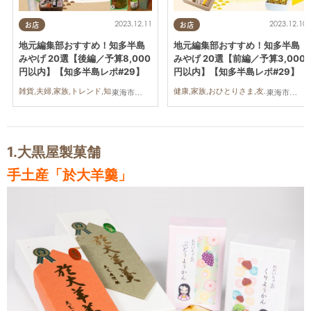
2023.12.11
2023.12.10
お店
お店
地元編集部おすすめ！知多半島
地元編集部おすすめ！知多半島
みやげ 20選【後編／予算8,000
みやげ 20選【前編／予算3,000
円以内】【知多半島レポ#29】
円以内】【知多半島レポ#29】
雑貨,夫婦,家族,トレンド,知多半島レポ
健康,家族,おひとりさま,友人,トレンド,知多半島レポ
東海市,大府市,知多市,東浦町,阿久比町,半田市,常滑市,武豊町,美浜町,南知多町
東海市,大府市,知多市,東浦町,阿久比町,半田市,常滑市,武豊町,美浜町,南知多町
1.
大黒屋製菓舗
手土産「
於大羊羹
」