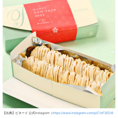
【出典】ピネード 公式Instagram（
https://www.instagram.com/p/C1oF3EDi6