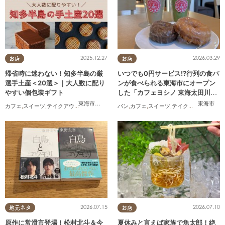
2025.12.27
2026.03.29
お店
お店
帰省時に迷わない！知多半島の厳
いつでも0円サービス!?行列の食パ
選手土産＜20選＞｜大人数に配り
ンが食べられる東海市にオープン
やすい個包装ギフト
した「カフェヨシノ 東海太田川
店」に行ってみた
東海市
,
大府市
,
知多市
,
東浦町
,
阿久比町
,
半田市
,
常滑市
東海市
,
武豊
カフェ
,
スイーツ
,
テイクアウト
,
まとめ記事
パン
,
カフェ
,
スイーツ
,
テイクアウト
,
家族
,
カ
2026.07.15
2026.07.10
地元ネタ
お店
原作に常滑市登場！松村北斗＆今
夏休みと言えば家族で魚太郎！絶