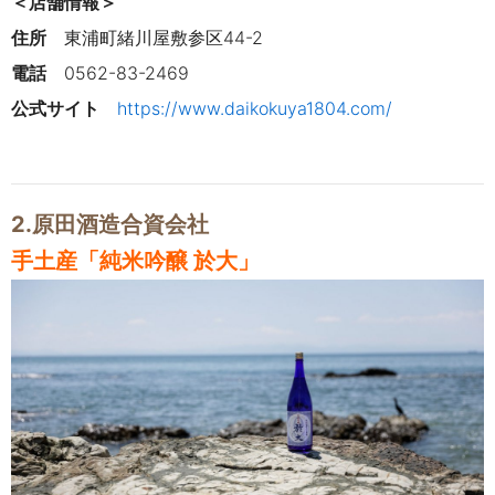
＜店舗情報＞
住所
東浦町緒川屋敷参区44-2
電話
0562-83-2469
公式サイト
https://www.daikokuya1804.com/
2.原田酒造合資会社
手土産
「
純米吟醸 於大
」