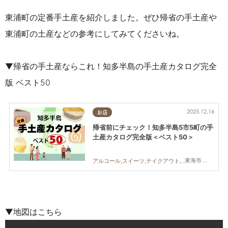
東浦町の定番手土産を紹介しました。ぜひ帰省の手土産や
東浦町の土産などの参考にしてみてくださいね。
▼帰省の手土産ならこれ！知多半島の手土産カタログ完全
版 ベスト50
2025.12.16
お店
帰省前にチェック！知多半島5市5町の手
土産カタログ完全版＜ベスト50＞
東海市,大府市,知多市,東浦町,阿久比町,半田市,常滑市,武豊町,美浜町,南知多町
アルコール,スイーツ,テイクアウト,まとめ記事
▼地図はこちら