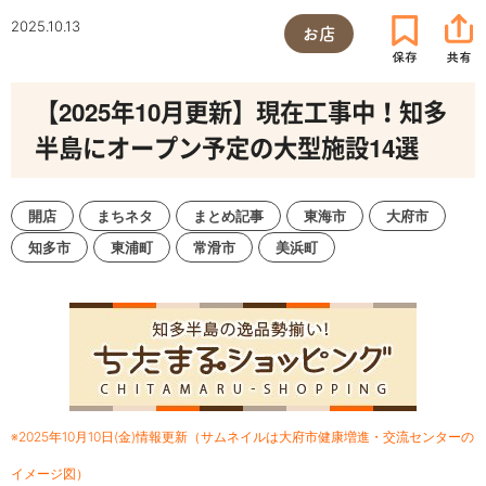
2025.10.13
お店
【2025年10月更新】現在工事中！知多
半島にオープン予定の大型施設14選
開店
まちネタ
まとめ記事
東海市
大府市
知多市
東浦町
常滑市
美浜町
※2025年10月10日(金)情報更新（サムネイルは大府市健康増進・交流センターの
イメージ図）