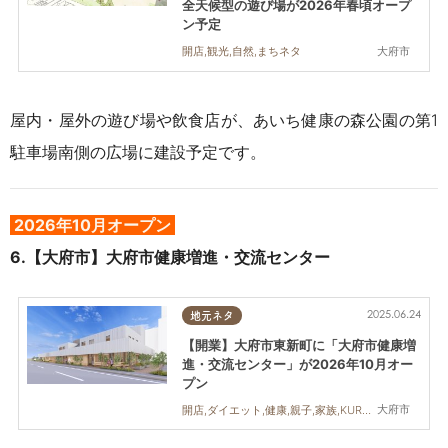
全天候型の遊び場が2026年春頃オープ
ン予定
大府市
開店,観光,自然,まちネタ
屋内・屋外の遊び場や飲食店が、あいち健康の森公園の第1
駐車場南側の広場に建設予定です。
2026年10月オープン
6.【大府市】
大府市健康増進・交流センター
2025.06.24
地元ネタ
【開業】大府市東新町に「大府市健康増
進・交流センター」が2026年10月オー
プン
大府市
開店,ダイエット,健康,親子,家族,KURUTOHP