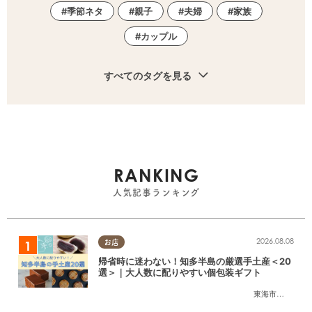
季節ネタ
親子
夫婦
家族
カップル
すべてのタグを見る
RANKING
人気記事ランキング
2026.08.08
お店
帰省時に迷わない！知多半島の厳選手土産＜20
選＞｜大人数に配りやすい個包装ギフト
東海市
,
大府市
,
知