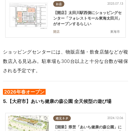
2025.07.13
お店
【開店】太田川駅西側にショッピングセ
ンター「フォレストモール東海太田川」
がオープンするらしい
東海市
開店
ショッピングセンターには、物販店舗・飲食店舗などが複
数店入る見込み。
駐車場も300台以上と十分な台数が確保
される予定
です。
2026年春オープン
5.【大府市】あいち健康の森公園 全天候型の遊び場
2024.12.06
地元ネタ
【開業】県営「あいち健康の森公園」に