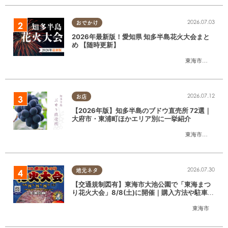
2026.07.03
おでかけ
2026年最新版！愛知県 知多半島花火大会まと
め 【随時更新】
東海市
,
大府市
,
知
2026.07.12
お店
【2026年版】知多半島のブドウ直売所 72選｜
大府市・東浦町ほかエリア別に一挙紹介
東海市
,
大府市
,
東
2026.07.30
地元ネタ
【交通規制図有】東海市大池公園で「東海まつ
り花火大会」8/8(土)に開催｜購入方法や駐車場
情報は？
東海市