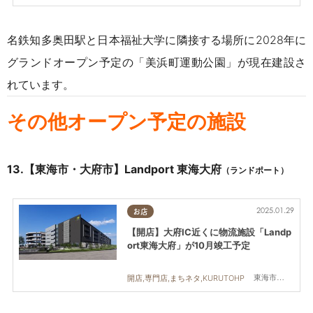
名鉄知多奥田駅と日本福祉大学に隣接する場所に2028年に
グランドオープン予定の「美浜町運動公園」が現在建設さ
れています。
その他オープン予定の施設
13.【東海市・大府市】
Landport 東海大府
（ランドポート）
2025.01.29
お店
【開店】大府IC近くに物流施設「Landp
ort東海大府」が10月竣工予定
東海市,大府市
開店,専門店,まちネタ,KURUTOHP