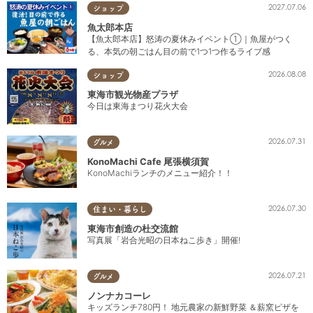
2027.07.06
ショップ
魚太郎本店
【魚太郎本店】怒涛の夏休みイベント①｜魚屋がつく
る、本気の朝ごはん目の前で1つ1つ作るライブ感
2026.08.08
ショップ
東海市観光物産プラザ
今日は東海まつり花火大会
2026.07.31
グルメ
KonoMachi Cafe 尾張横須賀
KonoMachiランチのメニュー紹介！！
2026.07.30
住まい・暮らし
東海市創造の杜交流館
写真展「岩合光昭の日本ねこ歩き」開催!
2026.07.21
グルメ
ノンナカコーレ
キッズランチ780円！ 地元農家の新鮮野菜 ＆薪窯ピザを