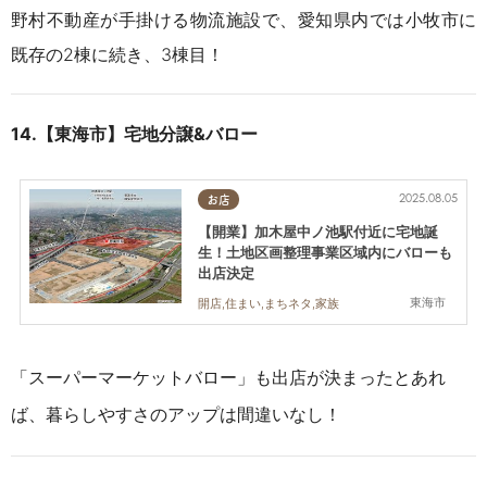
野村不動産が手掛ける物流施設で、愛知県内では小牧市に
既存の2棟に続き、3棟目！
14.【東海市】宅地分譲&バロー
2025.08.05
お店
【開業】加木屋中ノ池駅付近に宅地誕
生！土地区画整理事業区域内にバローも
出店決定
東海市
開店,住まい,まちネタ,家族
「
スーパーマーケットバロー」も出店が決まったとあれ
ば、暮らしやすさのアップは間違いなし！