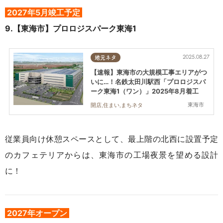
2027年5月竣工予定
9.【東海市】
プロロジスパーク東海1
2025.08.27
地元ネタ
【速報】東海市の大規模工事エリアがつ
いに…！名鉄太田川駅西「プロロジスパ
ーク東海1（ワン）」2025年8月着工
東海市
開店,住まい,まちネタ
従業員向け休憩スペースとして、最上階の
北西に
設置予定
の
カフェテリアからは、東海市の工場夜景を望める設計
に！
2027年オープン