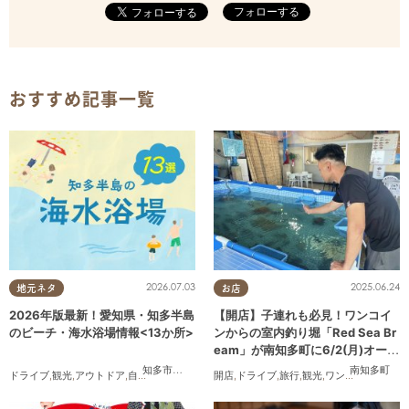
フォローする
おすすめ記事一覧
2026.07.03
2025.06.24
地元ネタ
お店
2026年版最新！愛知県・知多半島
【開店】子連れも必見！ワンコイ
のビーチ・海水浴場情報<13か所>
ンからの室内釣り堀「Red Sea Br
eam」が南知多町に6/2(月)オープ
ン
知多市
,
常滑市
,
美浜町
,
南知多町
南知多町
ドライブ
,
観光
,
アウトドア
,
自然
,
まちネタ
,
季節ネタ
開店
,
,
まとめ記事
ドライブ
,
旅行
,
親子
,
観光
,
家族
,
ワンコイン
,
カップル
,
友人