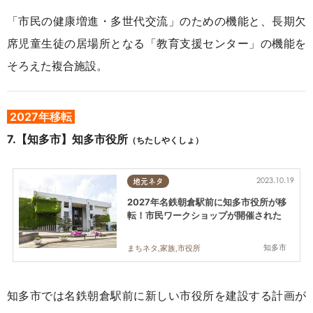
「市民の健康増進・多世代交流」のための機能と、長期欠
席児童生徒の居場所となる「教育支援センター」の機能を
そろえた複合施設。
2027年移転
7.【知多市】知多市役所
（ちたしやくしょ）
2023.10.19
地元ネタ
2027年名鉄朝倉駅前に知多市役所が移
転！市民ワークショップが開催された
知多市
まちネタ,家族,市役所
知多市では名鉄朝倉駅前に新しい市役所を建設する計画が