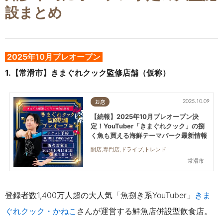
設まとめ
2025年10月プレオープン
1.【常滑市】きまぐれクック監修店舗（仮称）
2025.10.09
お店
【続報】2025年10月プレオープン決
定！YouTuber「きまぐれクック」の捌
く魚も買える海鮮テーマパーク最新情報
開店,専門店,ドライブ,トレンド
常滑市
登録者数1,400万人超の大人気「魚捌き系
YouTuber
」
きま
ぐれクック・かねこ
さんが運営する鮮魚店併設型飲食店。