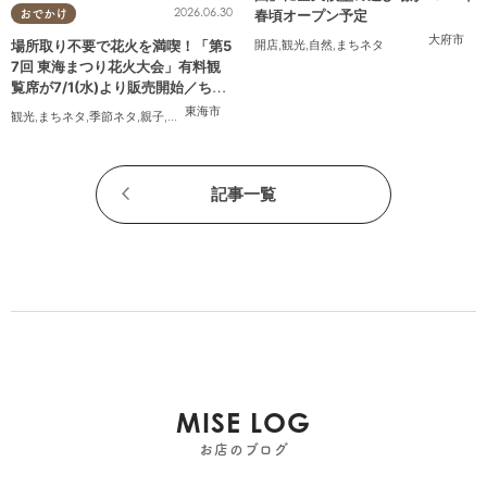
2026.06.30
春頃オープン予定
おでかけ
大府市
場所取り不要で花火を満喫！「第5
開店
,
観光
,
自然
,
まちネタ
7回 東海まつり花火大会」有料観
覧席が7/1(水)より販売開始／ちた
まる広告
東海市
観光
,
まちネタ
,
季節ネタ
,
親子
,
夫婦
,
家族
,
カップル
,
友人
,
花火
記事一覧
MISE LOG
お店のブログ