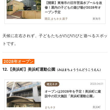
【開業】東海市の旧市営温水プールを改
修！屋内の子どもの遊び場が2028年オ
ープン予定
東海市
開店,まちネタ,親子
天候に左右されず、子どもたちがのびのびと遊べるスポッ
トです。
2028年オープン
12.【美浜町】美浜町運動公園
（みはまちょううんどうこうえん）
2023.04.01
地元ネタ
オープンは2028年を予定！美浜町に建
設中の巨大施設「美浜町運動公園」
美浜町
まちネタ