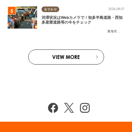
2026.08.07
おでかけ
渋滞状況はWebカメラで！知多半島道路・西知
多産業道路等の今をチェック
東海市
,
大府市
,
知
VIEW MORE