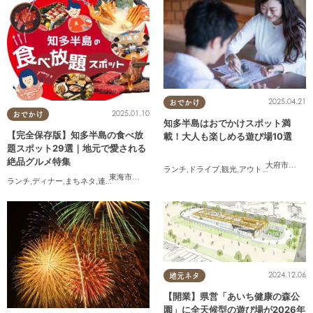
2025.04.21
おでかけ
2025.01.10
おでかけ
知多半島はおでかけスポット満
【完全保存版】知多半島の食べ放
載！大人も楽しめる遊び場10選
題スポット29選｜地元で愛される
絶品グルメ特集
大府市
,
東浦
ランチ
,
ドライブ
,
観光
,
アウトドア
,
親子
,
カッ
東海市
,
大府市
,
知多市
,
東浦町
,
阿久比町
,
半田市
,
常滑市
,
武豊
ランチ
,
ディナー
,
まちネタ
,
連載
,
コスパ抜群
2024.12.06
地元ネタ
【開業】県営「あいち健康の森公
園」に全天候型の遊び場が2026年